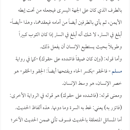
بالطرف الذي كان على الجهة اليسرى فيجعله من تحت إبطه
الأيمن، ثم يأتي بالطرفين أيضاً من أمامه فيعقدهما، وهذا -أيضاً-
أبلغ في الستر، لا شك أنه أبلغ في الستر إذا كان الثوب كبيراً
وطويلاً بحيث يستطيع الإنسان أن يفعل ذلك.
وأما قوله: (وإن كان ضيقاً فاشدده على حقوك) -كما في رواية
مسلم
- فالحقو -بكسر الحاء وبفتحها أيضاً: الحِقو والحَقو- هو
خصر الإنسان، هو وسط الإنسان.
ومعنى قوله: (فاشدده على حقوك) هو قوله في الرواية الأخرى:
(فاتزر به) يعني: غط به السرة وما دونها. هذه ألفاظ الحديث.
أما المسائل المتعلقة بالحديث فسوف تأتي ضمن الحديث الآخر؛