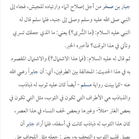
جبار بن صخر
من أجل إصلاح الماء وارتياده للجيش، فجاء إلى
النبي صلى الله عليه وسلم وصلى إلى جنبه، فلما سلم قال له
النبي عليه السلام: (ما السُّرى؟) يعني: ما الذي جعلك تسري
وتأتي في هذا الوقت؟ فأخبره الخبر.
ثم قال له عليه السلام: (فما هذا الاشتمال؟) والاشتمال المقصود
به في هذا الحديث: المخالفة بين الطرفين، أي: أن
جابراً
رضي الله
عنه -كما بينت رواية
مسلم
- أيضاً كان عليه ثوب له ذباذب،
والذباذب هي الأطراف التي تكون في الثوب، مثل التي تكون في
بعض الغتر -مثلاً- وغيرها وبعض لحف النساء في هذا العصر،
كان هذا الثوب له ذباذب كانت في أسفله، فلما أراد
جابر
أن
يصلي قلب الثوب والتحف به، يعني: جعله مثل اللحاف على