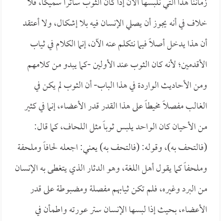
زماننا هذا التي نلبسها الآن إذا كان الثوب ساتراً سميكاً، فلا
خلاف في أنه يجوز أن يصلي الإنسان فيه بلا إشكال، ولا أعتقد
أن هذا يدخل أصلاً فيما نتكلم عنه الآن، إنما الكلام في ثياب
الأقدمين؛ لأنه كان الثوب عند الأولين -كما يبدو من كلامهم
ومن الأحاديث الواردة في هذا الباب- أن الثوب لم يكن في
الغالب مفصلاً مخيطاً على هذا القدر قدر الأعضاء، إنما في كثير
من الأحيان كان الواحد يلبس ثوباً مثل اللحاف، كما قال:
(فالتحف به)، وقوله: (فالتحف به) يعني: اجعله لحافاً وملحفة
وملحفاً كما يقول أهل اللغة، وهو الدثار الذي يتغطى به الإنسان
من البرد وغيره، فلم تكن ثيابهم مفصلة ومضبوطة على قدر
الأعضاء، بحيث إذا لبسها الإنسان ستر عورته واطمأن في