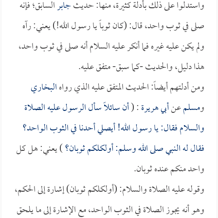
واستدلوا على ذلك بأدلة كثيرة، منها: حديث
جابر
السابق؛ فإنه
صلى في ثوب واحد، قال: (كان ثوباً يا رسول الله!) يعني: رآه
ولم يكن عليه غيره فما أنكر عليه السلام أنه صلى في ثوب واحد،
هذا دليل، والحديث -كما سبق- متفق عليه.
ومن أدلتهم أيضاً: الحديث المتفق عليه الذي رواه
البخاري
و
مسلم
عن
أبي هريرة
: (
أن سائلاً سأل الرسول عليه الصلاة
والسلام فقال: يا رسول الله! أيصلي أحدنا في الثوب الواحد؟
فقال له النبي صلى الله وسلم: أولكلكم ثوبان؟
) يعني: هل كل
واحد منكم عنده ثوبان.
وقوله عليه الصلاة والسلام: (أولكلكم ثوبان) إشارة إلى الحكم،
وهو أنه يجوز الصلاة في الثوب الواحد، مع الإشارة إلى ما يلحق