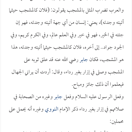
والعرب تضرب المثل بالمشجب يقولون: (فلان كالمشجب حيثما
أتيته وجدته)، يعني: إنسان من أي جهة أتيته وجدته، فهو إن
جئته في الخير، فهو في خير وفي العلم عالم، وفي الكرم كريم، وفي
الجود جواد.. إلى آخره، فلان كالمشجب حيثما أتيته وجدته، هذا
هو المشجب، فكان
جابر
رضي الله عنه قد علق ثوبه على
المشجب وصلى في إزار بغير رداء، وقال: أردت أن يراني الجهال
فيعلموا أن ذلك جائز ومباح.
وفعل الرسول عليه السلام وفعل
جابر
وغيره من الصحابة في
صلاتهم في إزار بغير رداء ذكر الإمام
النووي
وغيره أنه يحمل على
محملين: