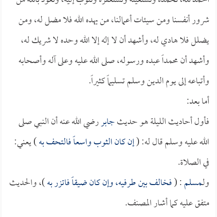
الحمد لله، نحمده ونستعينه ونستغفره ونتوب إليه، ونعوذ بالله من
شرور أنفسنا ومن سيئات أعمالنا، من يهده الله فلا مضل له، ومن
يضلل فلا هادي له، وأشهد أن لا إله إلا الله وحده لا شريك له،
وأشهد أن محمداً عبده ورسوله، صلى الله عليه وعلى آله وأصحابه
وأتباعه إلى يوم الدين وسلم تسليماً كثيراً.
أما بعد:
فأول أحاديث الليلة هو حديث
جابر
رضي الله عنه أن النبي صلى
الله عليه وسلم قال له: (
إن كان الثوب واسعاً فالتحف به
) يعني:
في الصلاة.
ولـ
مسلم
: (
فخالف بين طرفيه، وإن كان ضيقاً فاتزر به
)، والحديث
متفق عليه كما أشار المصنف.