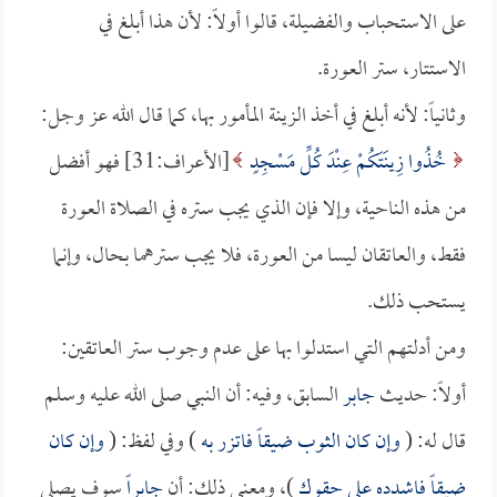
على الاستحباب والفضيلة، قالوا أولاً: لأن هذا أبلغ في
الاستتار، ستر العورة.
وثانياً: لأنه أبلغ في أخذ الزينة المأمور بها، كما قال الله عز وجل:
خُذُوا زِينَتَكُمْ عِنْدَ كُلِّ مَسْجِدٍ
[الأعراف:31] فهو أفضل
من هذه الناحية، وإلا فإن الذي يجب ستره في الصلاة العورة
فقط، والعاتقان ليسا من العورة، فلا يجب سترهما بحال، وإنما
يستحب ذلك.
ومن أدلتهم التي استدلوا بها على عدم وجوب ستر العاتقين:
أولاً: حديث
جابر
السابق، وفيه: أن النبي صلى الله عليه وسلم
قال له: (
وإن كان الثوب ضيقاً فاتزر به
) وفي لفظ: (
وإن كان
ضيقاً فاشدده على حقوك
)، ومعنى ذلك: أن
جابراً
سوف يصلي