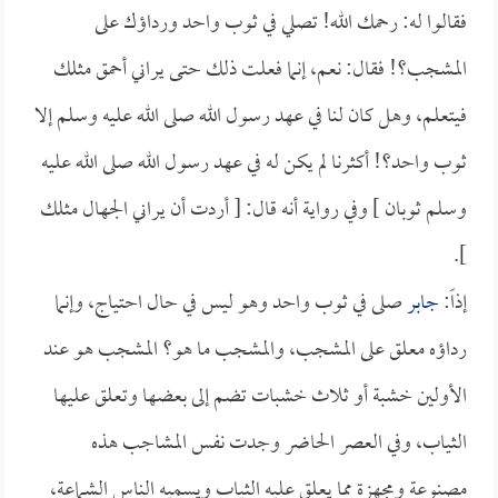
فقالوا له: رحمك الله! تصلي في ثوب واحد ورداؤك على
المشجب؟! فقال: نعم، إنما فعلت ذلك حتى يراني أحمق مثلك
فيتعلم، وهل كان لنا في عهد رسول الله صلى الله عليه وسلم إلا
ثوب واحد؟! أكثرنا لم يكن له في عهد رسول الله صلى الله عليه
وسلم ثوبان ] وفي رواية أنه قال: [ أردت أن يراني الجهال مثلك
].
إذاً:
جابر
صلى في ثوب واحد وهو ليس في حال احتياج، وإنما
رداؤه معلق على المشجب، والمشجب ما هو؟ المشجب هو عند
الأولين خشبة أو ثلاث خشبات تضم إلى بعضها وتعلق عليها
الثياب، وفي العصر الحاضر وجدت نفس المشاجب هذه
مصنوعة ومجهزة مما يعلق عليه الثياب ويسميه الناس الشماعة،