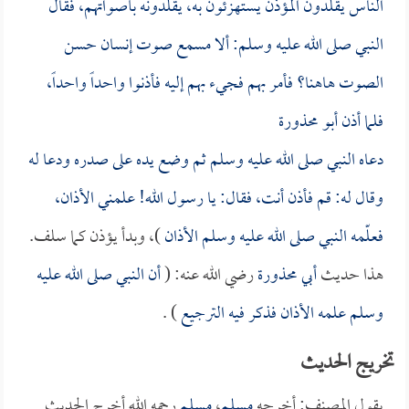
الناس يقلدون المؤذن يستهزئون به، يقلدونه بأصواتهم، فقال
النبي صلى الله عليه وسلم: ألا مسمع صوت إنسان حسن
الصوت هاهنا؟ فأمر بهم فجيء بهم إليه فأذنوا واحداً واحداً،
فلما أذن
أبو محذورة
دعاه النبي صلى الله عليه وسلم ثم وضع يده على صدره ودعا له
وقال له: قم فأذن أنت، فقال: يا رسول الله! علمني الأذان،
فعلّمه النبي صلى الله عليه وسلم الأذان
)، وبدأ يؤذن كما سلف.
هذا حديث
أبي محذورة
رضي الله عنه: (
أن النبي صلى الله عليه
وسلم علمه الأذان فذكر فيه الترجيع
) .
تخريج الحديث
يقول المصنف: أخرجه
مسلم
،
مسلم
رحمه الله أخرج الحديث