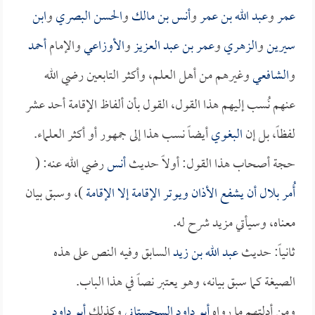
عمر
و
عبد الله بن عمر
و
أنس بن مالك
و
الحسن البصري
و
ابن
سيرين
و
الزهري
و
عمر بن عبد العزيز
و
الأوزاعي
والإمام
أحمد
و
الشافعي
وغيرهم من أهل العلم، وأكثر التابعين رضي الله
عنهم نُسب إليهم هذا القول، القول بأن ألفاظ الإقامة أحد عشر
لفظاً، بل إن
البغوي
أيضاً نسب هذا إلى جمهور أو أكثر العلماء.
حجة أصحاب هذا القول: أولاً حديث
أنس
رضي الله عنه: (
أُمر
بلال
أن يشفع الأذان ويوتر الإقامة إلا الإقامة
)، وسبق بيان
معناه، وسيأتي مزيد شرح له.
ثانياً: حديث
عبد الله بن زيد
السابق وفيه النص على هذه
الصيغة كما سبق بيانه، وهو يعتبر نصاً في هذا الباب.
ومن أدلتهم ما رواه
أبو داود السجستاني
وكذلك
أبو داود