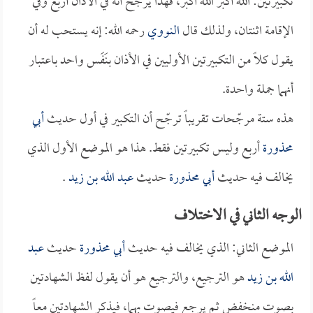
تكبيرتين: الله أكبر الله أكبر، فهذا يرجح أنه في الأذان أربع وفي
الإقامة اثنتان، ولذلك قال
النووي
رحمه الله: إنه يستحب له أن
يقول كلاً من التكبيرتين الأوليين في الأذان بنَفَس واحد باعتبار
أنهما جملة واحدة.
هذه ستة مرجّحات تقريباً ترجّح أن التكبير في أول حديث
أبي
محذورة
أربع وليس تكبيرتين فقط. هذا هو الموضع الأول الذي
يخالف فيه حديث
أبي محذورة
حديث
عبد الله بن زيد
.
الوجه الثاني في الاختلاف
الموضع الثاني: الذي يخالف فيه حديث
أبي محذورة
حديث
عبد
الله بن زيد
هو الترجيع، والترجيع هو أن يقول لفظ الشهادتين
بصوت منخفض ثم يرجع فيصوت بهما، فيذكر الشهادتين معاً