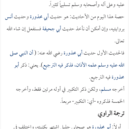
عليه وعلى آله وأصحابه وسلم تسليماً كثيراً.
حصة هذا اليوم من الأحاديث: هو حديث
أبي محذورة
وحديث
أنس
بروايتيه، وإن أمكن أن نأخذ حديث
أبي جحيفة
فسنفعل إن شاء الله
تعالى.
فالحديث الأول حديث
أبي محذورة
رضي الله عنه: (
أن النبي صلى
الله عليه وسلم علمه الأذان، فذكر فيه الترجيع
). يعني: ذكر
أبو
محذورة
فيه الترجيع.
أخرجه
مسلم
، ولكن ذكر التكبير في أوله مرتين فقط، وأخرجه
الخمسة فذكروه -أي: التكبير- مربعاً.
ترجمة الراوي
أولاً:
أبو محذورة
هو صحابي جليل اشتهر بكنيته، واختلف في