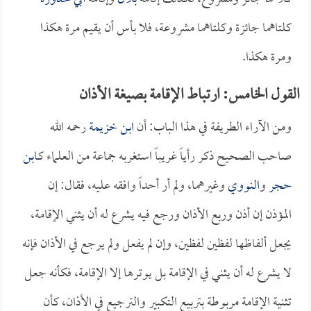
كلتاهما جائزة وكلتاهما مشروعة، فلا بأس أن يقيم مرة هكذا
ومرة هكذا.
القول الخامس: ارتباط الإقامة بصيغة الأذان
ومن الآراء الطريفة في هذا الباب: أن
ابن خزيمة
رحمه الله
صاحب الصحيح ذكر رأياً غريباً استغربه جماعة من العلماء كـ
ابن
حجر
و
النووي
وغيرهما، ولم أر أحداً وافقه عليه، فقال: إن
المؤذن إن أذن وربع الأذان ورجع فيه يشرع له أن يثني الإقامة،
يجعل ألفاظها لفظين لفظين، وإن لم يفعل ولم يرجع في الأذان فإنه
لا يشرع له أن يثني في الإقامة بل يوترها إلا الإقامة، فكأنه جعل
تثنية الإقامة مربوطة بتربيع التكبير والترجيع في الأذان، كأن