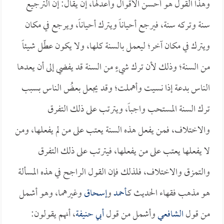
وهذا القول هو أحسن الأقوال وأعدلها، إن يقال: إن الترجيع
سنة وتركه سنة، فيرجع أحياناً ويترك أحياناً، ويرجع في مكان
ويترك في مكان آخر؛ ليعمل بالسنة كلها، ولا يكون عطّل شيئاً
من السنة؛ وذلك لأن ترك شيءٍ من السنة قد يفضي إلى أن يعدها
الناس بدعة إذا نسيت وأهملت؛ وقد يجعل بعضُ الناس بسبب
ترك السنة المستحب واجباً، ويترتب على ذلك التفرق
والاختلاف، فمن يفعل هذه السنة يعتب على من لم يفعلها، ومن
لا يفعلها يعتب على من يفعلها، فيترتب على ذلك التفرق
والتمزق والاختلاف، فلذلك فإن القول الراجح في هذه المسألة
هو مذهب فقهاء الحديث كـ
أحمد
و
إسحاق
وغيرهما، وهو أشمل
من قول
الشافعي
وأشمل من قول
أبي حنيفة
، أنهم يقولون: