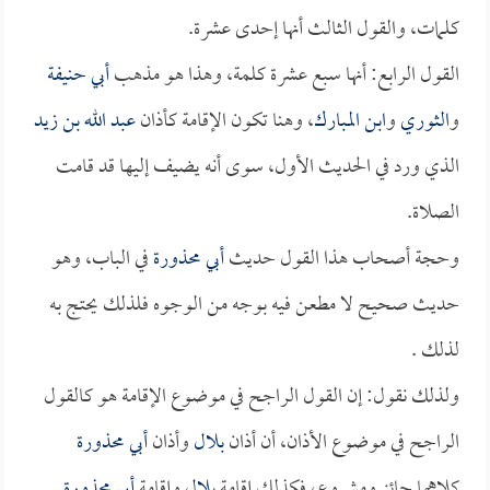
كلمات، والقول الثالث أنها إحدى عشرة.
القول الرابع: أنها سبع عشرة كلمة، وهذا هو مذهب
أبي حنيفة
و
الثوري
و
ابن المبارك
، وهنا تكون الإقامة كأذان
عبد الله بن زيد
الذي ورد في الحديث الأول، سوى أنه يضيف إليها قد قامت
الصلاة.
وحجة أصحاب هذا القول حديث
أبي محذورة
في الباب، وهو
حديث صحيح لا مطعن فيه بوجه من الوجوه فلذلك يحتج به
لذلك .
ولذلك نقول: إن القول الراجح في موضوع الإقامة هو كالقول
الراجح في موضوع الأذان، أن أذان
بلال
وأذان
أبي محذورة
كلاهما جائز ومشروع، فكذلك إقامة
بلال
وإقامة
أبي محذورة