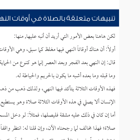
تنبيهات متعلقة بالصلاة في أوقات الن
لكن هاهنا بعض الأمور التي أريد أن أنبه عليها, منها:
أولاً: أن هناك أوقاتاً النهي فيها مغلظ كما سبق، وهي ال
قال: إن النهي بعد الفجر وبعد العصر إنما هو كنوع من الحما
وما قبله وما بعده أشبه ما يكون بالحريم والحياطة له.
فهذه الأوقات الثلاثة يتأكد فيها النهي، ولذلك ذهب من ذه
الإنسان ألا يصلي في هذه الأوقات الثلاثة صلاة وهو يستطيع 
أما إن كان في ذلك عليه مشقة فليصلها، فمثلاً: لو دخل المسج
صلاة؛ فهذا مخالف لما رجحناه الآن، وإن قلنا له: انتظر واقفا