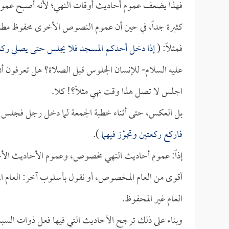
فهذا يضعف عموم أحاديث أوقات النهي؛ لأنه أصبح عموما
كثيرة جداً، في حين أن عموم النصوص الأخرى محفوظ مطلقاً, 
فمثلاً: (
إذا دخل أحدكم المسجد فلا يجلس حتى يصلي رك
عليه السلام- للإنسان الجلوس قبل الصلاة؟ هل تعرفون أن ه
اجلس لا تصل هذا وقت نهي مثلاً؟! كلا.
بل العكس، حتى أثناء خطبة الجمعة لما دخل رجل فجلس قال
فاركع ركعتين وتجوّز فيهما
).
إذاً: عموم أحاديث النهي مخصوص، وعموم الأحاديث ال
أقوى من العام المخصوص، أو نقول بأسلوب آخر: العام الم
العام غير المحفوظ.
وبناء على ذلك ترجح الأحاديث التي فيها فعل ذوات السب