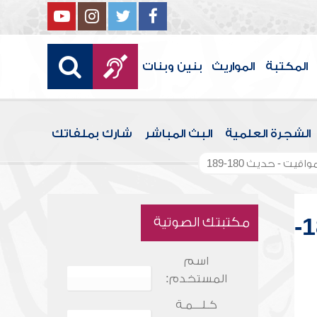
المكتبة
المواريث
بنين وبنات
الشجرة العلمية
البث المباشر
شارك بملفاتك
يت - حديث 180-189
شرح بلوغ المرام - كتاب الصلاة - باب المواقيت - حديث 180-
مكتبتك الصوتية
اسم
المستخدم:
كـلـــمـة