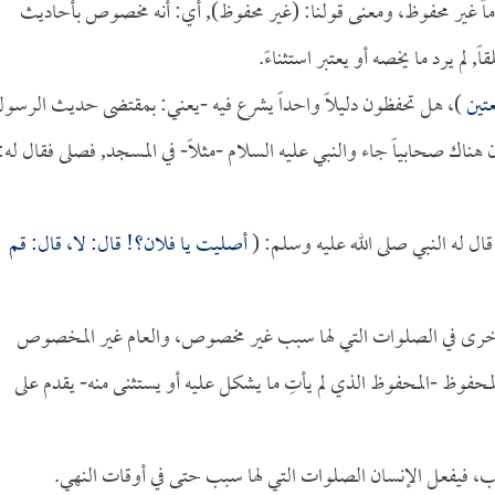
ً غير محفوظ، ومعنى قولنا: (غير محفوظ), أي: أنه مخصوص بأحاديث
لم يرد ما يخصه أو يعتبر استثناءً.
عتين
)، هل تحفظون دليلاً واحداً يشرع فيه -يعني: بمقتضى حديث الرسو
ناك صحابياً جاء والنبي عليه السلام -مثلاً- في المسجد, فصلى فقال له:
 له النبي صلى الله عليه وسلم: (
أصليت يا فلان؟! قال: لا، قال: قم
أخرى في الصلوات التي لها سبب غير مخصوص، والعام غير المخصوص
حفوظ -المحفوظ الذي لم يأتِ ما يشكل عليه أو يستثنى منه- يقدم على
ب، فيفعل الإنسان الصلوات التي لها سبب حتى في أوقات النهي.