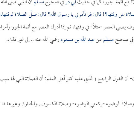
لاة مع أئمة الجور، كما في حديث
أبي ذر
في صحيح
مسلم
أن النبي صلى الله
ة عن وقتها؟! قال: فما تأمرني يا رسول الله؟ قال: صلّ الصلاة لوقتها،
 يصلي العصر -مثلاً- في وقتها، ثم إذا أدرك العصر مع أئمة الجور وأمراء
ه في صحيح
مسلم
عن
عبد الله بن مسعود
رضي الله عنه .. إلى غير ذلك.
ن- أن القول الراجح والذي عليه أكثر أهل العلم: أن الصلاة التي لها سبب
وصلاة الوضوء -ركعتي الوضوء- وصلاة الكسوف, والجنازة, وغيرها مما