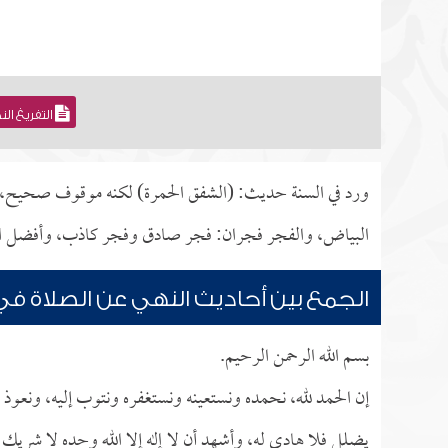
التفريغ ال
ورد في السنة حديث: (الشفق الحمرة) لكنه موقوف صحيح، وه
البياض، والفجر فجران: فجر صادق وفجر كاذب، وأفضل الأعم
الجمع بين أحاديث النهي عن الصلاة في ا
بسم الله الرحمن الرحيم.
إن الحمد لله، نحمده ونستعينه ونستغفره ونتوب إليه، ونعوذ ب
يضلل فلا هادي له، وأشهد أن لا إله إلا الله وحده لا شريك ل