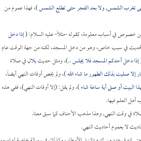
تى تغرب الشمس, ولا بعد الفجر حتى تطلع الشمس
)، فهذا عموم من
ن خصوص في أسباب معلومة، كقوله -مثلاً- عليه السلام: (
إذا دخل
الحديث في سبب خاص، وهو من دخل المسجد، لكنه من جهة الوقت عام
إذا دخل أحدكم المسجد فلا يجلس ..
)، ومثل حديث
بلال
في صلاة
هار إلا صليت بذلك الطهور ما شاء الله
)، ولم يخص أوقات النهي أيضاً،
هذا البيت أو صلى أية ساعة شاء
)، ولم يقل: (إلا أوقات النهي)، ففي هذه
هل العلم فيها.
لاة في وقت النهي, وهذا مذهب الأحناف كما سبق معنا.
اديث لا بعموم أحاديث النهي.
تى إنه في عدد من كتبه -كـنيل الأوطار، وكذلك في رسالة خاصة له اسمها