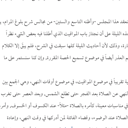
 آخر) لعام (1410 للهجرة)، وفيه ينعقد هذا المجلس -وأظنه التاسع والستين- من مجالس شرح بلوغ المرام،
هذه الليلة على أن نجتاز باب المواقيت الذي أطلنا فيه بعض الشيء نظراً
ة، وذلك لأن أحاديث الليلة كلها سبقت في الشرح، فلم يبقَ إلا الكلام
لعذر أيضاً في موضوع تسميع الحصة المقررة, وإن كنا سنستمر على ما
 تقريباً في موضوع المواقيت، في موضوع أوقات النهي، وهي الجمع بين
كالنهي عن الصلاة بعد الفجر حتى تطلع الشمس, وبعد العصر حتى تغرب
في مناسبات معينة، كأمره بالصلاة -مثلاً- عند الكسوف أو الخسوف, وأمره
لاة عند الوضوء، وقضاء الفائتة لمن أدركها في وقت النهي، وإعادة