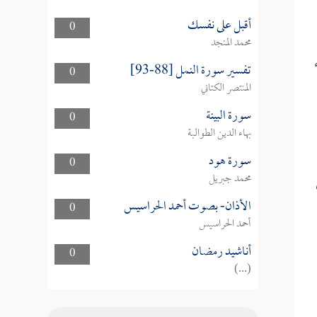
أقبل على نفسك
0
محمد المنجد
تفسير سورة النمل [88-93]
0
المنتصر الكتاني
سورة البينة
0
بهاء الدين الطوالبة
سورة هود
0
محمد جبريل
الأذان- بصوت أحمد الحراسيس
0
أحمد الحراسيس
أناشيد رمضان
0
(...)