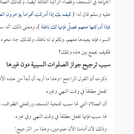
الجماعة في المسجد، وقضاء الراتبة الفائتة أيضاً، وكذلك الص
عليه وسلم قال له: (
كيف بك إذا أدركت أقواماً يؤخرون الصلا
فإذا أدركتها معهم فصلّ فإنها لك نافلة
)، ومعنى ذلك: أنه سوف
السوء فإنه يعيدها معهم, وتكون له نافلة، وكذلك جاء نحو
فكيف يجمع بين هذه وتلك؟
سبب ترجيح جواز الصلوات السببية دون غيرها
ذكرت أن القول الراجح -وهذا ما أريد أن أبدأ من عنده الآ
تفعل مطلقاً في وقت النهي وغيره.
أن الصلاة التي لها سبب كتحية المسجد وركعتي الطواف، 
لها سبب فإنها تفعل مطلقاً في وقت النهي وفي غيره.
وذلك لأن أمامنا الآن عمومين، وهذا سر الترجيح: