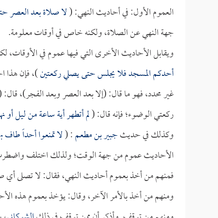
العموم الأول: في أحاديث النهي: (
لا صلاة بعد العصر ح
جهة النهي عن الصلاة، ولكنه خاص في أوقات معلومة.
ويقابل الأحاديث الأخرى التي فيها عموم في الأوقات، لك
أحدكم المسجد فلا يجلس حتى يصلي ركعتين
)، فإن هذا 
غير محدد، فهو ما قال: (إلا بعد العصر وبعد الفجر)، قال: (
ركعتي الوضوء؛ فإنه قال: (
لم أتطهر أية ساعة من ليل أو ن
وكذلك في حديث
جبير بن مطعم
: (
لا تمنعوا أحداً طاف ب
الأحاديث عموم من جهة الوقت؛ ولذلك اختلف واضطرب أ
فمنهم من أخذ بعموم أحاديث النهي، فقال: لا تصلى أي ص
ومنهم من أخذ بالأمر الآخر، وقال: يؤخذ بعموم هذه الأح
ومنهم من توقف, وأذكر أن ممن توقف في ذلك
الشوكاني
، ح