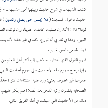
كشف الشبهات في شرح حديث وبينهما أمور مشتبهات - لجأ إل
حديث دخول المسجد: (
فلا يجلس حتى يصلي ركعتين
) ق
لماذا؟ قال: لأنك إن صليت خالفت حديثاً، وإن تركت الص
النهي، وهذا في نظري أنه تورع، لكنه في غير محله؛ لأنه يبعد
فهذا طبيعي، ليس بغريب.
المهم القول الذي أختاره: ما ذهب إليه أكثر أهل العلم م
وإنما يرجح عموم هذه الأحاديث على عموم أحاديث النه
عمومها غير محفوظ، يعني: ورد عليه استثناءات كثيرة جدا
الصحابة يقضون راتبة الفجر بعد الصلاة فلم ينكر عليهم، كو
ذلك من الأحاديث التي سبقت في أدلة الفريق الثاني.