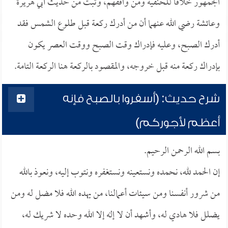
الجمهور خلافاً للحنفية ومن وافقهم، وثبت من حديث أبي هريرة
وعائشة رضي الله عنهما أن من أدرك ركعة قبل طلوع الشمس فقد
أدرك الصبح، وعليه فإدراك وقت الصبح ووقت العصر يكون
بإدراك ركعة منه قبل خروجه، والمقصود بالركعة هنا الركعة التامة.
شرح حديث: (أسفروا بالصبح فإنه
أعظم لأجوركم)
بسم الله الرحمن الرحيم.
إن الحمد لله، نحمده ونستعينه ونستغفره ونتوب إليه، ونعوذ بالله
من شرور أنفسنا ومن سيئات أعمالنا، من يهده الله فلا مضل له ومن
يضلل فلا هادي له، وأشهد أن لا إله إلا الله وحده لا شريك له،