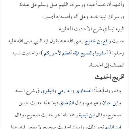
وأشهد أن محمداً عبده ورسوله، اللهم صل وسلم على عبدك
ورسولك نبينا محمد وعلى آله وأصحابه أجمعين.
اليوم نبدأ في شرح الأحاديث المطلوبة.
حديث
رافع بن خديج
رضي الله عنه يقول فيه النبي صلى الله عليه
وسلم: (
أسفروا بالصبح فإنه أعظم لأجوركم
)، والحديث نسبه
المصنف إلى الخمسة.
تخريج الحديث
وقد رواه أيضاً:
الطحاوي
و
الدارمي
و
البغوي
في شرح السنة
و
ابن حبان
وغيرهم، وقال
الترمذي
فيه: هذا حديث حسن
صحيح، وقال
ابن تيمية
رحمه الله: هو حديث صحيح، وقال
ابن القيم
نحو ذلك، وإسناد الحديث صحيح لا مطعن فيه، هذا