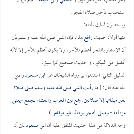
وهو مذهب أكثر العراقيين و
النخعي
و
أبي حنيفة
: أنهم يرون
استحباب تأخير صلاة الفجر.
ويستدلون لذلك بأدلة:
منها أولاً: حديث
رافع
هذا، فإن النبي صلى الله عليه وسلم بيَّن
أن الإسفار بالفجر أعظم للأجر، ولا يكون أعظم للأجر إلا لأنه
أفضل من التبكير، والحديث صحيح كما سبق.
الدليل الثاني: استدلوا بما رواه الشيخان عن
ابن مسعود
رضي
الله عنه قال: (
ما رأيت النبي صلى الله عليه وسلم صلى صلاة
لغير ميقاتها إلا صلاتين: جمع بين المغرب والعشاء بـجمع -يعني:
مزدلفة - وصلى الفجر يومئذ لغير ميقاتها
).
وجه الدلالة من هذا الحديث المتفق عليه أن
ابن مسعود
بيَّن أن