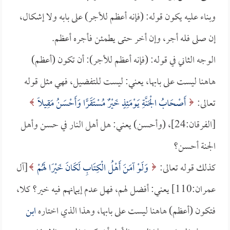
وبناء عليه يكون قوله: (فإنه أعظم للأجر) على بابه ولا إشكال،
إن صلى فله أجر، وإن أخر حتى يطمئن فأجره أعظم.
الوجه الثاني في قوله: (فإنه أعظم للأجر): أن تكون (أعظم)
هاهنا ليست على بابها، يعني: ليست للتفضيل، فهي مثل قوله
تعالى:
أَصْحَابُ الْجَنَّةِ يَوْمَئِذٍ خَيْرٌ مُسْتَقَرًّا وَأَحْسَنُ مَقِيلًا
[الفرقان:24]، (وأحسن) يعني: هل أهل النار في حسن وأهل
الجنة أحسن؟
كذلك قوله تعالى:
وَلَوْ آمَنَ أَهْلُ الْكِتَابِ لَكَانَ خَيْرًا لَهُمْ
[آل
عمران:110] يعني: أفضل لهم، فهل عدم إيمانهم فيه خير؟ كلا،
فتكون (أعظم) هاهنا ليست على بابها، وهذا الذي اختاره
ابن