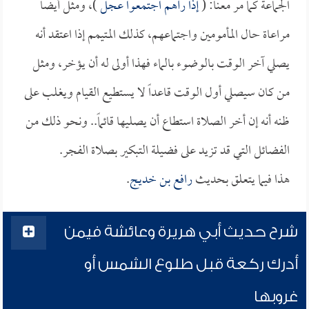
الجماعة كما مر معنا: (
إذا رآهم اجتمعوا عجل
)، ومثل أيضاً
مراعاة حال المأمومين واجتماعهم، كذلك المتيمم إذا اعتقد أنه
يصلي آخر الوقت بالوضوء بالماء فهذا أولى له أن يؤخر، ومثل
من كان سيصلي أول الوقت قاعداً لا يستطيع القيام ويغلب على
ظنه أنه إن أخر الصلاة استطاع أن يصليها قائماً.. ونحو ذلك من
الفضائل التي قد تزيد على فضيلة التبكير بصلاة الفجر.
هذا فيما يتعلق بحديث
رافع بن خديج
.
شرح حديث أبي هريرة وعائشة فيمن
أدرك ركعة قبل طلوع الشمس أو
غروبها