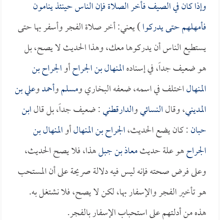
وإذا كان في الصيف فأخر الصلاة فإن الناس حينئذ ينامون
فأمهلهم حتى يدركوا
) يعني: أخر صلاة الفجر وأسفر بها حتى
يستطيع الناس أن يدركوها معك، وهذا الحديث لا يصح، بل
هو ضعيف جداً، في إسناده
المنهال بن الجراح
أو
الجراح بن
المنهال
اختلف في اسمه، ضعفه البخاري و
مسلم
و
أحمد
و
علي بن
المديني
، وقال
النسائي
و
الدارقطني
: ضعيف جداً، بل قال
ابن
حبان
: كان يضع الحديث،
الجراح بن المنهال
أو
المنهال بن
الجراح
هو علة حديث
معاذ بن جبل
هذا، فلا يصح الحديث،
وعلى فرض صحته فإنه ليس فيه دلالة صريحة على أن المستحب
هو تأخير الفجر والإسفار بها، لكن لا يصح، فلا نشتغل به.
هذه من أدلتهم على استحباب الإسفار بالفجر.