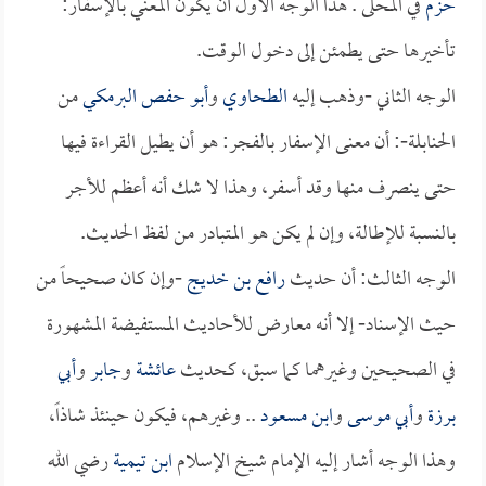
حزم
في المحلى . هذا الوجه الأول أن يكون المعني بالإسفار:
تأخيرها حتى يطمئن إلى دخول الوقت.
الوجه الثاني -وذهب إليه
الطحاوي
و
أبو حفص البرمكي
من
الحنابلة-: أن معنى الإسفار بالفجر: هو أن يطيل القراءة فيها
حتى ينصرف منها وقد أسفر، وهذا لا شك أنه أعظم للأجر
بالنسبة للإطالة، وإن لم يكن هو المتبادر من لفظ الحديث.
الوجه الثالث: أن حديث
رافع بن خديج
-وإن كان صحيحاً من
حيث الإسناد- إلا أنه معارض للأحاديث المستفيضة المشهورة
في الصحيحين وغيرهما كما سبق، كحديث
عائشة
و
جابر
و
أبي
برزة
و
أبي موسى
و
ابن مسعود
.. وغيرهم، فيكون حينئذ شاذاً،
وهذا الوجه أشار إليه الإمام شيخ الإسلام
ابن تيمية
رضي الله