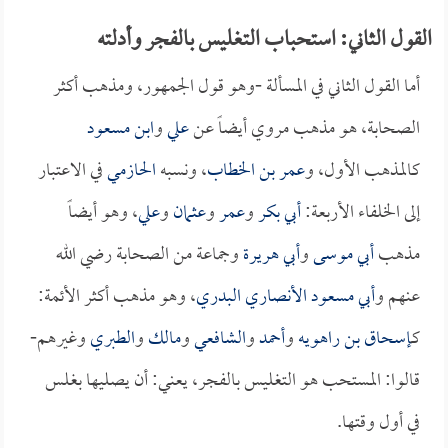
القول الثاني: استحباب التغليس بالفجر وأدلته
أما القول الثاني في المسألة -وهو قول الجمهور، ومذهب أكثر
الصحابة، هو مذهب مروي أيضاً عن
علي
و
ابن مسعود
كالمذهب الأول، و
عمر بن الخطاب
، ونسبه
الحازمي
في الاعتبار
إلى الخلفاء الأربعة:
أبي بكر
و
عمر
و
عثمان
و
علي
، وهو أيضاً
مذهب
أبي موسى
و
أبي هريرة
وجماعة من الصحابة رضي الله
عنهم و
أبي مسعود الأنصاري البدري
، وهو مذهب أكثر الأئمة:
كـ
إسحاق بن راهويه
و
أحمد
و
الشافعي
و
مالك
و
الطبري
وغيرهم-
قالوا: المستحب هو التغليس بالفجر، يعني: أن يصليها بغلس
في أول وقتها.