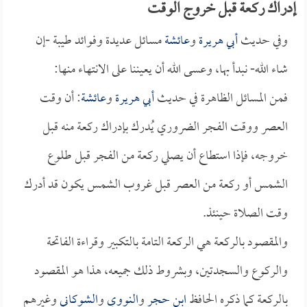
إدراك ركعة قبل خروج الوقت
وفي حديث
أبي هريرة
و
عائشة
مسائل عديدة وفوائد طيبة -إن
شاء الله- نبدأ بها، وعسى الله أن يعيننا على الانتهاء منها:
فمن المسائل الظاهرة في حديث
أبي هريرة
و
عائشة
: أن وقت
العصر ووقت الفجر الضروري يُدرك بإدراك ركعة منه قبل
خروجه، فإذا استطاع أن يصلي ركعة من الفجر قبل طلوع
الشمس أو ركعة من العصر قبل غروب الشمس يكون قد أدرك
وقت الصلاة حينئذ.
والمقصود بالركعة هي الركعة التامة بالتكبير وقراءة الفاتحة
والركوع والسجدتين، وبشروط ذلك جميعه، هذا هو المقصود
بالركعة كما ذكره الحافظ
ابن حجر
و
النووي
و
الشوكاني
وغيرهم