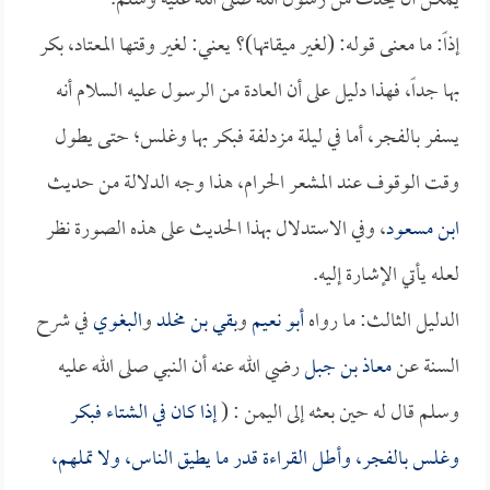
يمكن أن يحدث من رسول الله صلى الله عليه وسلم.
إذاً: ما معنى قوله: (لغير ميقاتها)؟ يعني: لغير وقتها المعتاد، بكر
بها جداً، فهذا دليل على أن العادة من الرسول عليه السلام أنه
يسفر بالفجر، أما في ليلة مزدلفة فبكر بها وغلس؛ حتى يطول
وقت الوقوف عند المشعر الحرام، هذا وجه الدلالة من حديث
ابن مسعود
، وفي الاستدلال بهذا الحديث على هذه الصورة نظر
لعله يأتي الإشارة إليه.
الدليل الثالث: ما رواه
أبو نعيم
و
بقي بن مخلد
و
البغوي
في شرح
السنة عن
معاذ بن جبل
رضي الله عنه أن النبي صلى الله عليه
وسلم قال له حين بعثه إلى اليمن : (
إذا كان في الشتاء فبكر
وغلس بالفجر، وأطل القراءة قدر ما يطيق الناس، ولا تملهم،