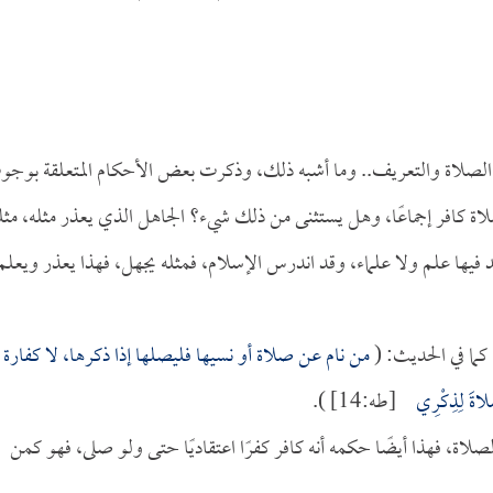
ي الصلاة والتعريف.. وما أشبه ذلك، وذكرت بعض الأحكام المتعلقة بوج
ة كافر إجماعًا، وهل يستثنى من ذلك شيء؟ الجاهل الذي يعذر مثله، مثلم
جد فيها علم ولا علماء، وقد اندرس الإسلام، فمثله يجهل، فهذا يعذر ويعلم
 كما في الحديث: (
من نام عن صلاة أو نسيها فليصلها إذا ذكرها، لا كفارة ل
َلاةَ لِذِكْرِي
[طه:14] ).
صلاة، فهذا أيضًا حكمه أنه كافر كفرًا اعتقاديًا حتى ولو صلى، فهو كمن