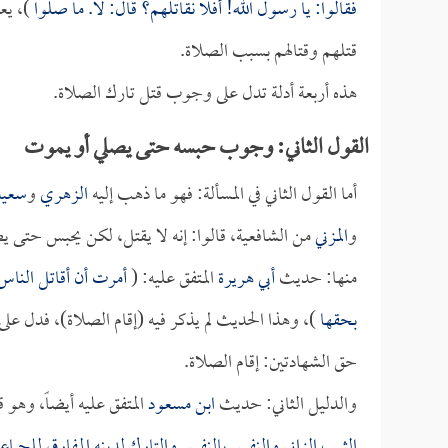
فقالوا: يا رسول الله! أفلا نقاتلهم؟ قال: لا. ما صلوا
)، يع
قتلهم وقتالهم بسبب الصلاة.
هذه أربعة أدلة تدل على وجوب قتل تارك الصلاة.
القول الثاني: وجوب حبسه حتى يصلي أو يموت
أما القول الثاني في المسألة: فهو ما ذهب إليه
الزهري
و
سعيد
و
المزني
من الشافعية، قالوا: إنه لا يقتل، لكن يحبس حتى يص
منها: حديث
أبي هريرة
المتفق عليه: (
أمرت أن أقاتل الناس ح
بحقها
)، وهذا الحديث لم يذكر فيه (إقام الصلاة)، فدل عل
حق الشهادتين: إقام الصلاة.
والدليل الثاني: حديث
ابن مسعود
المتفق عليه أيضاً، وهو 
الثيب الزاني والنفس بالنفس والتارك لدينه المفارق للجماع