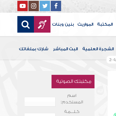
المكتبة
المواريث
بنين وبنات
الشجرة العلمية
البث المباشر
شارك بملفاتك
-2
مكتبتك الصوتية
اسم
المستخدم:
كـلـــمـة