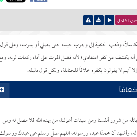
نصي الكامل
ة تكاسلاً، وذهب الحنفية إلى وجوب حبسه حتى يصلي أو يموت، وعلى قول
أنه يكشف عن كفر اعتقادي؛ لأنه فضل الموت على أداء ركعات لربه، ومع
ا أنهم لا يقولون بكفره خلافاً للحنابلة، ولكل قول دليله.
فافاً
الله من شرور أنفسنا ومن سيئات أعمالنا، من يهده الله فلا مضل له ومن
ك له، وأشهد أن محمدًا عبده ورسوله، اللهم صلّ وسلم على عبدك ورسولك