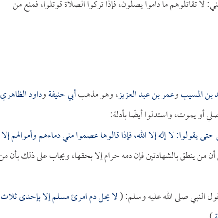
ني: لا تقاتلوهم ما داموا يصلون، فإذا تركوا الصلاة قوتلوا، فمنع من
 بن المسيب
و
عمر بن عبد العزيز
، وهو مذهب
أبي حنيفة
و
داود الظاهري
لي أو يموت، واستدلوا أيضًا بأدلة:
تى يقولوا: لا إله إلا الله، فإذا قالوها عصموا مني دماءهم وأموالهم إلا
ى أن من ينطق بالشهادتين فإن دمه حرام إلا بحقها، ويجاب على ذلك بأن من
قول النبي صلى الله عليه وسلم: (
لا يحل دم امرئ مسلم إلا بإحدى ثلاث:
ة
).