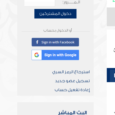
الـمـــــرور:
دخول المشتركين
أو الدخول بحساب
استرجاع الرمز السري
تسجيل عضو جديد
إعادة تفعيل حساب
البث المباشر