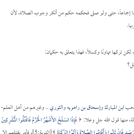
 هذا إجماعاً، حتى ولو صلى فحكمه حكم من أنكر وجوب الصلاة، لأن
ها.
كن تركها تهاونًا وكسلاً، فهذا يتعلق به حكمان:
تل؟
هب
ابن المبارك
و
إسحاق بن راهويه
و
الثوري
.. وغيرهم من أهل العلم-
لة، منها قول الله جل وعلا:
فَإِذَا انسَلَخَ الأَشْهُرُ الْحُرُمُ فَاقْتُلُوا الْمُشْرِكِينَ
دٍ فَإِنْ تَابُوا وَأَقَامُوا الصَّلاةَ وَآتَوُا الزَّكَاةَ
[التوبة:5]، فأمر بقتلهم إلا