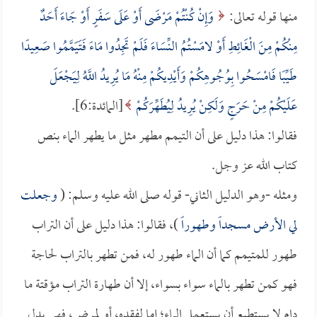
منها قوله تعالى:
وَإِنْ كُنْتُمْ مَرْضَى أَوْ عَلَى سَفَرٍ أَوْ جَاءَ أَحَدٌ
مِنْكُمْ مِنَ الْغَائِطِ أَوْ لامَسْتُمُ النِّسَاءَ فَلَمْ تَجِدُوا مَاءً فَتَيَمَّمُوا صَعِيدًا
طَيِّبًا فَامْسَحُوا بِوُجُوهِكُمْ وَأَيْدِيكُمْ مِنْهُ مَا يُرِيدُ اللَّهُ لِيَجْعَلَ
عَلَيْكُمْ مِنْ حَرَجٍ وَلَكِنْ يُرِيدُ لِيُطَهِّرَكُمْ
[المائدة:6].
فقالوا: هذا دليل على أن التيمم مطهر مثل ما يطهر الماء بنص
كتاب الله عز وجل.
ومثله -وهو الدليل الثاني- قوله صلى الله عليه وسلم: (
وجعلت
لي الأرض مسجداً وطهوراً
)، فقالوا: هذا دليل على أن التراب
طهور للمتيمم كما أن الماء طهور له، فمن تطهر بالتراب لحاجة
فهو كمن تطهر بالماء سواء بسواء، إلا أن طهارة التراب مؤقتة ما
دام لا يستطيع أن يستعمل الماء؛ إما لفقده، أو لمرض، فهي بدل