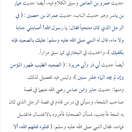
حديث
عمرو بن العاص
وسبق الكلام فيه، أيضاً حديث
عمار
بن ياسر
وهو حديث الباب، حديث
عمران بن حصين
: (
في
الرجل الذي كان متنحياً فقال: يا رسول الله! أصابتني جنابة
ولا ماء، قال له النبي صلى الله عليه وسلم: عليك بالصعيد فإنه
يكفيك
)، والحديث في
البخاري
كما سبق مراراً.
أيضاً حديث
أبي ذر
و
أبي هريرة
: (
الصعيد الطيب طهور المؤمن
وإن لم يجد الماء عشر سنين
)، وليس فيه تفصيل لذلك.
ومنها: حديث
جابر
و
ابن عباس
رضي الله عنهما في قصة
صاحب الشجة، وسيأتي في درس قادم في قصة الرجل الذي كان
به شجة فأجنب، فسأل الصحابة فأمروه بالاغتسال فاغتسل
فمات، فقال النبي صلى الله عليه وسلم: (
قتلوه قتلهم الله، ألا