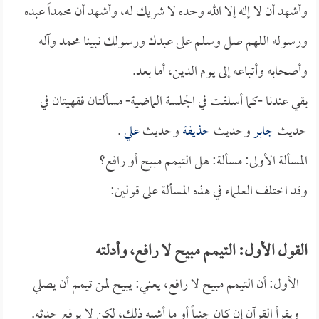
وأشهد أن لا إله إلا الله وحده لا شريك له، وأشهد أن محمداً عبده
ورسوله اللهم صل وسلم على عبدك ورسولك نبينا محمد وآله
وأصحابه وأتباعه إلى يوم الدين، أما بعد.
بقي عندنا -كما أسلفت في الجلسة الماضية- مسألتان فقهيتان في
حديث
جابر
وحديث
حذيفة
وحديث
علي
.
المسألة الأولى: مسألة: هل التيمم مبيح أو رافع؟
وقد اختلف العلماء في هذه المسألة على قولين:
القول الأول: التيمم مبيح لا رافع، وأدلته
الأول: أن التيمم مبيح لا رافع، يعني: يبيح لمن تيمم أن يصلي
ويقرأ القرآن إن كان جنباً أو ما أشبه ذلك، لكن لا يرفع حدثه.