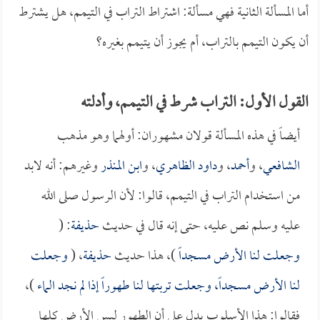
أما المسألة الثانية فهي مسألة: اشتراط التراب في التيمم، هل يشترط
أن يكون التيمم بالتراب، أم يجوز أن يتيمم بغيره؟
القول الأول: التراب شرط في التيمم، وأدلته
أيضاً في هذه المسألة قولان مشهوران: أولهما وهو مذهب
الشافعي
، و
أحمد
، و
داود الظاهري
، و
ابن المنذر
وغيرهم: أنه لابد
من استخدام التراب في التيمم، قالوا: لأن الرسول صلى الله
عليه وسلم نص عليه، حتى إنه قال في حديث
حذيفة
: (
وجعلت لنا الأرض مسجداً
)، هذا حديث
حذيفة
، (
وجعلت
لنا الأرض مسجداً، وجعلت تربتها لنا طهوراً إذا لم نجد الماء
)،
فقالوا: هذا الأسلوب يدل على أن الطهور ليس الأرض كلها