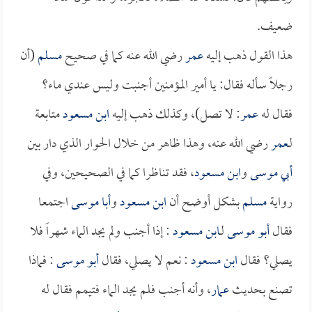
ضعيف.
هذا القول ذهب إليه
عمر
رضي الله عنه كما في صحيح
مسلم
(أن
رجلاً سأله فقال: يا أمير المؤمنين أجنبت وليس عندي ماء؟
فقال له
عمر
: لا تصل)، وكذلك ذهب إليه
ابن مسعود
متابعة
لـ
عمر
رضي الله عنه، وهذا ظاهر من خلال الحوار الذي دار بين
أبي موسى
و
ابن مسعود
، فقد تناظرا كما في الصحيحين، وفي
رواية
مسلم
بشكل أوضح أن
ابن مسعود
و
أبا موسى
اجتمعا
فقال
أبو موسى
لـ
ابن مسعود
: إذا أجنب ولم يجد الماء شهراً فلا
يصلي؟ فقال
ابن مسعود
: نعم لا يصلي، فقال
أبو موسى
: فماذا
تصنع بحديث
عمار
، وأنه أجنب فلم يجد الماء فتيمم فقال له