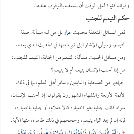
وفوائد كثيرة لعل الوقت أن يسعف بالوقوف عندها.
حكم التيمم للجنب
فمن المسائل المتعلقة بحديث
عمار
بل هي لبه مسألة: صفة
التيمم، وسيأتي الإشارة إلى شيء منها في الحديث الذي بعده،
ومن مسائل الحديث مسألة: التيمم من الجنابة، التيمم للجنب:
هل إذا أجنب الإنسان يتيمم أم لا يتيمم؟
الجماهير من الصحابة والتابعين وسائر أهل العلم، بما في ذلك
الأئمة الأربعة والفقهاء المشهورون يقولون: إذا أجنب الإنسان،
سواء كانت جنابة بغير اختياره كالاحتلام، أو جنابة باختياره،
فإنه إن لم يجد الماء يتيمم، وحججهم في ذلك ظاهرة، منها الآية:
يَا أَيُّهَا الَّذِينَ آمَنُوا إِذَا قُمْتُمْ إِلَى الصَّلاةِ فَاغْسِلُوا وُجُوهَكُمْ