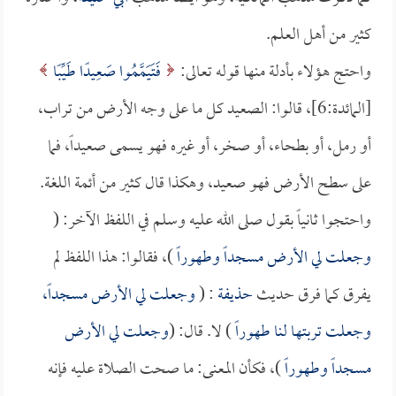
كثير من أهل العلم.
واحتج هؤلاء بأدلة منها قوله تعالى:
فَتَيَمَّمُوا صَعِيدًا طَيِّبًا
[المائدة:6]، قالوا: الصعيد كل ما على وجه الأرض من تراب،
أو رمل، أو بطحاء، أو صخر، أو غيره فهو يسمى صعيداً، فما
على سطح الأرض فهو صعيد، وهكذا قال كثير من أئمة اللغة.
واحتجوا ثانياً بقول صلى الله عليه وسلم في اللفظ الآخر: (
وجعلت لي الأرض مسجداً وطهوراً
)، فقالوا: هذا اللفظ لم
يفرق كما فرق حديث
حذيفة
: (
وجعلت لي الأرض مسجداً،
وجعلت تربتها لنا طهوراً
) لا. قال: (
وجعلت لي الأرض
مسجداً وطهوراً
)، فكأن المعنى: ما صحت الصلاة عليه فإنه