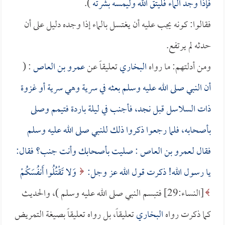
فإذا وجد الماء فليتق الله وليمسه بشرته
).
فقالوا: كونه يجب عليه أن يغتسل بالماء إذا وجده دليل على أن
حدثه لم يرتفع.
ومن أدلتهم: ما رواه
البخاري
تعليقاً عن
عمرو بن العاص
: (
أن النبي صلى الله عليه وسلم بعثه في سرية وهي سرية أو غزوة
ذات السلاسل قبل نجد، فأجنب في ليلة باردة فتيمم وصلى
بأصحابه، فلما رجعوا ذكروا ذلك للنبي صلى الله عليه وسلم
فقال لـ
عمرو بن العاص
: صليت بأصحابك وأنت جنب؟ فقال:
يا رسول الله! ذكرت قول الله عز وجل:
وَلا تَقْتُلُوا أَنفُسَكُمْ
[النساء:29] فتبسم النبي صلى الله عليه وسلم )، والحديث
كما ذكرت رواه
البخاري
تعليقاً، بل رواه تعليقاً بصيغة التمريض