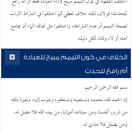
اختلف الفقهاء في كون التيمم مبيح لأداء العبادة فقط أو أنه رافع
للحدث؛ قولان، لكنه خلاف لفظي كما اختلفوا في اشتراط التراب
لصحة التيمم أو عدم اشتراطه، واختلفوا هل لفاقد الماء أن يجامع
أهله أو لا، وكان لكل دليله.
الخلاف في كون التيمم مبيح للعبادة
أم رافع للحدث
بسم الله الرحمن الرحيم
إن الحمد لله، نحمده ونستعينه ونستغفره ونتوب إليه، ونعوذ بالله
من شرور أنفسنا ومن سيئات أعمالنا، من يهده الله فلا مضل له،
ومن يضلل فلا هادي له.