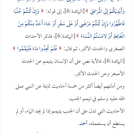
وَأَيْدِيَكُمْ إِلَى الْمَرَافِقِ
[المائدة:6]، إلى قوله:
وَإِنْ كُنْتُمْ جُنُبًا
فَاطَّهَّرُوا وَإِنْ كُنْتُمْ مَرْضَى أَوْ عَلَى سَفَرٍ أَوْ جَاءَ أَحَدٌ مِنْكُمْ مِنَ
الْغَائِطِ أَوْ لامَسْتُمُ النِّسَاءَ
[المائدة:6]، فذكر الأحداث
الصغرى والحدث الأكبر، ثم قال:
فَلَمْ تَجِدُوا مَاءً فَتَيَمَّمُوا
[المائدة:6]، فالآية نص على أن الإنسان يتيمم عن الحدث
الأصغر وعن الحدث الأكبر.
ومن أدلتهم أيضاً أكثر من خمسة أحاديث ثابتة عن النبي صلى
الله عليه وسلم في تيمم الجنب.
الأحاديث التي تدل على أن الجنب يتيمم إذا لم يجد الماء، أو لم
يستطع أن يستعمله،
أحمد
.