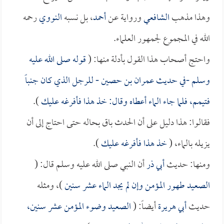
وهذا مذهب
الشافعي
ورواية عن
أحمد
، بل نسبه
النووي
رحمه
الله في المجموع لجمهور العلماء.
واحتج أصحاب هذا القول بأدلة منها: (
قوله صلى الله عليه
وسلم -في حديث
عمران بن حصين
- للرجل الذي كان جنباً
فتيمم، فلما جاء الماء أعطاه وقال: خذ هذا فأفرغه عليك
).
فقالوا: هذا دليل على أن الحدث باق بحاله حتى احتاج إلى أن
يزيله بالماء، (
خذ هذا فأفرغه عليك
).
ومنها: حديث
أبي ذر
أن النبي صلى الله عليه وسلم قال: (
الصعيد طهور المؤمن وإن لم يجد الماء عشر سنين
)، ومثله
حديث
أبي هريرة
أيضاً: (
الصعيد وضوء المؤمن عشر سنين،