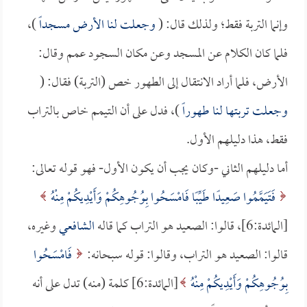
وإنما التربة فقط؛ ولذلك قال: (
وجعلت لنا الأرض مسجداً
)،
فلما كان الكلام عن المسجد وعن مكان السجود عمم وقال:
الأرض، فلما أراد الانتقال إلى الطهور خص (التربة) فقال: (
وجعلت تربتها لنا طهوراً
)، فدل على أن التيمم خاص بالتراب
فقط، هذا دليلهم الأول.
أما دليلهم الثاني -وكان يجب أن يكون الأول- فهو قوله تعالى:
فَتَيَمَّمُوا صَعِيدًا طَيِّبًا فَامْسَحُوا بِوُجُوهِكُمْ وَأَيْدِيكُمْ مِنْهُ
[المائدة:6]، قالوا: الصعيد هو التراب كما قاله
الشافعي
وغيره،
قالوا: الصعيد هو التراب، وقالوا: قوله سبحانه:
فَامْسَحُوا
بِوُجُوهِكُمْ وَأَيْدِيكُمْ مِنْهُ
[المائدة:6] كلمة (منه) تدل على أنه