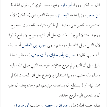
قال: ويذكر. ورواه
أبو داود
وغيره بسند قوي كما يقول الحافظ
ابن حجر
، وإنما علقه
البخاري
بصيغة التمريض (ويذكر)؛ لأنه
اختصره واقتصر على بعضه.. لم يذكره بتمامه، فالحديث صحيح.
ووجه استدلالهم بهذا الحديث على أن التيمم مبيح لا رافع قالوا:
لأن النبي صلى الله عليه وسلم سمى
عمرو بن العاص
أو وصفه
بأنه جنب قال: (
صليت بأصحابك وأنت جنب
)، فقالوا: هذا
دليل على أن التيمم لم يرفع جنابته، فوصفه النبي صلى الله عليه
وسلم بأنه جنب، وربما استدلوا بالإجماع على أن المحدث إذا لم
يجد الماء أو لم يستطع أن يستعمله فيتيمم، ثم وجده بعد، أن عليه
أن يستعمل الماء لرفع حدثه.
فهذه خمسة أدلة: دليل
عمران بن حصين
، حديث
أبي هريرة
،