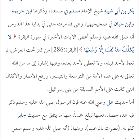
بكر بن أبي شيبة
شيخ الإمام
مسلم
في مسنده، وذكرها
ابن خزيمة
و
ابن حبان
في صحيحيهما، وهي قد مرت حتى في بداية هذا الدرس
أنه صلى الله عليه وسلم أعطي الآيات الأخيرة في سورة البقرة
لا
يُكَلِّفُ اللَّهُ نَفْسًا إِلَّا وُسْعَهَا
[البقرة:286] من كنز تحت العرش، لم
تعط لأحد قبله، ولا تعطى لأحد بعده، وفيها إشارة إلى ما من الله
تعالى به على هذه الأمة من التوسعة والتيسير، ورفع الآصار والأثقال
التي كانت على الأمم السابقة من بني إسرائيل.
أما حديث
علي
رضي الله عنه فإن الرسول صلى الله عليه وسلم ذكر
فيه عدة خصال لعلها تبلغ خمساً، منها ما يتفق مع حديث
جابر
كقوله: (نصرت بالرعب)، ومنها: (أنه صلى الله عليه وسلم سمي