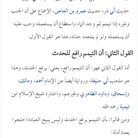
حديث
أبي ذر
، حديث
عمرو بن العاص
، الإجماع على أن الجنب
وغيره إذا تيمم ثم وجد الماء واستطاع أن يستعمله وجب عليه
أن يستعمله ولو لم يتجدد حدثه، هذا هو القول الأول.
القول الثاني: أن التيمم رافع للحدث
أما القول الثاني فهو: أن التيمم رافع، يعني: يرفع الحدث، وهذا
هو مذهب
أبي حنيفة
، ورواية أيضاً عن الإمام
أحمد
، و
مالك
،
و
إسحاق
، و
داود الظاهري
وغيرهم، واختاره شيخ الإسلام
ابن
تيمية
رحمه الله.
ومن قالوا: بأن التيمم يرفع الحدث وليس يبيح العبادة احتجوا
بعدة أدلة: