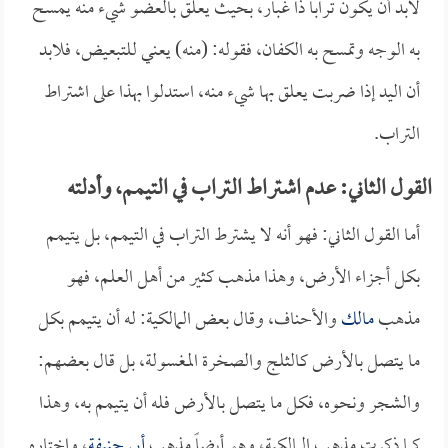
لابد أن يكون تراباً ذا غبار، بحيث يعلق بالعضو شيء منه يمسح
به الوجه وتمسح به الكفان، فقوله: (منه) يعني للتبعيض، فلابد
أن اليد إذا ضربت يعلق بها شيء منه، استدلوا بهذا على اشتراط
التراب.
القول الثاني: عدم اشتراط التراب في التيمم، وأدلته
أما القول الثاني: فهو أنه لا يشترط التراب في التيمم، بل يتيمم
بكل أجزاء الأرض، وهذا مذهب كثير من أهل العلم، فهو
مذهب
مالك
والأحناف، وقال بعض المالكية: له أن يتيمم بكل
ما يتصل بالأرض كالثلج والصخرة المغسولة، بل قال بعضهم:
والشجر ونحوه، فكل ما يتصل بالأرض فله أن يتيمم به، وهذا
كما ذكرت مذهب المالكية، وهو أيضاً مذهب
أبي حنيفة
، واختاره