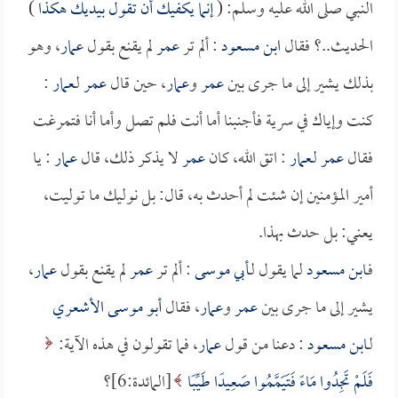
النبي صلى الله عليه وسلم: (
إنما يكفيك أن تقول بيديك هكذا
)
الحديث..؟ فقال
ابن مسعود
: ألم تر
عمر
لم يقنع بقول
عمار
، وهو
بذلك يشير إلى ما جرى بين
عمر
و
عمار
، حين قال
عمر
لـ
عمار
:
كنت وإياك في سرية فأجنبنا أما أنت فلم تصل وأما أنا فتمرغت
فقال
عمر
لـ
عمار
: اتق الله، كان
عمر
لا يذكر ذلك، قال
عمار
: يا
أمير المؤمنين إن شئت لم أحدث به، قال: بل نوليك ما توليت،
يعني: بل حدث بهذا.
فـ
ابن مسعود
لما يقول لـ
أبي موسى
: ألم تر
عمر
لم يقنع بقول
عمار
،
يشير إلى ما جرى بين
عمر
و
عمار
، فقال
أبو موسى الأشعري
لـ
ابن مسعود
: دعنا من قول
عمار
، فما تقولون في هذه الآية:
فَلَمْ تَجِدُوا مَاءً فَتَيَمَّمُوا صَعِيدًا طَيِّبًا
[المائدة:6]؟