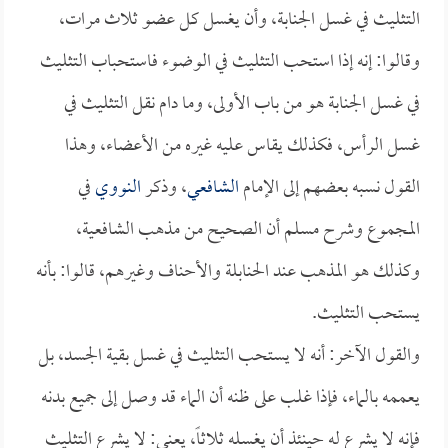
التثليث في غسل الجنابة، وأن يغسل كل عضو ثلاث مرات،
وقالوا: إنه إذا استحب التثليث في الوضوء فاستحباب التثليث
في غسل الجنابة هو من باب الأولى، وما دام نقل التثليث في
غسل الرأس، فكذلك يقاس عليه غيره من الأعضاء، وهذا
القول نسبه بعضهم إلى الإمام
الشافعي
، وذكر
النووي
في
المجموع وشرح مسلم أن الصحيح من مذهب الشافعية،
وكذلك هو المذهب عند الحنابلة والأحناف وغيرهم، قالوا: بأنه
يستحب التثليث.
والقول الآخر: أنه لا يستحب التثليث في غسل بقية الجسد، بل
يعممه بالماء، فإذا غلب على ظنه أن الماء قد وصل إلى جميع بدنه
فإنه لا يشرع له حينئذ أن يغسله ثلاثاً، يعني: لا يشرع التثليث