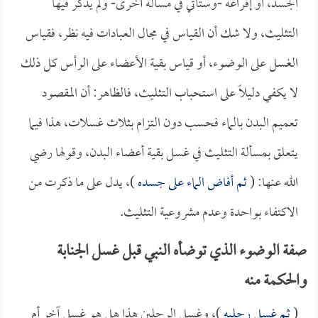
الجسد، أو إفراغه -وستأتي في مسألة أخرى- ولم يذكر فيها
التثليث، ولا شك أن القياس في مجال العبادات فيه نظر، فقياس
الغسل على الوضوء، أو قياس بقية الأعضاء على الرأس كل ذلك
لا يكفي دليلاً على استحباب التثليث، فالظاهر: أن المقصود
تعميم البدن بالماء فحسب دون التزام بثلاث غسلات، هذا فيما
يتعلق بمسألة التثليث في غسل بقية أعضاء البدن، وقولها رضي
الله عنها: (
ثم أفاض الماء على جسده
)، يدل على ما ذكرت من
الاكتفاء بواحدة وعدم مشروعية التثليث.
صفة الوضوء الذي توضأه النبي قبل غسل الجنابة
والحكمة منه
(
ثم غسل رجليه
)، وغسل الرجلين هذا هل هو غسل آخر أم