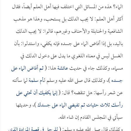
الماء؟ هذه من المسائل التي اختلف فيها أهل العلم أيضاً، فقال
أكثر أهل العلم: لا يجب الدلك بل يستحب، وهذا هو مذهب
الشافعية والحنابلة والأحناف وغيرهم، قالوا: لا يجب الدلك
باليد، بل إذا أفاض الماء على جسده فإنه يكفي، واستدلوا: بأن
الغسل ليس في معناه اللغوي ما يدل على دخول الدلك في
مسماه، وكذلك جاء في حديث
عائشة
هذا: (
ثم أفاض الماء على
جسده
)، وكذلك قال صلى الله عليه وسلم لـ
أم سلمة
لما سألته
عن شعر رأسها: هل تنقضه؟ قال: (
إنما يكفيك أن تحثي على
رأسك ثلاث حثيات ثم تفيضي الماء على جسدك
)، وحديثها
سيأتي في المجلس القادم إن شاء الله.
وكذلك قال صلى الله عليه وسلم: (
للرجل في قصة المزادة الذي