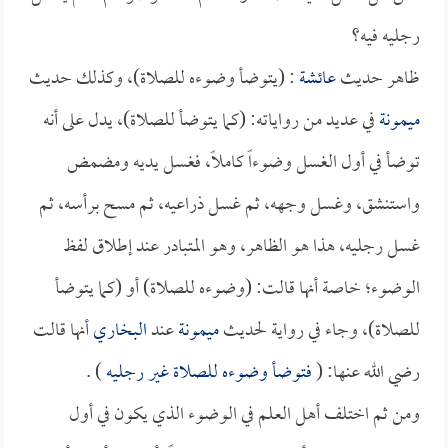
رجليه فيه؟
ظاهر حديث
عائشة
: (يتوضأ وضوءه للصلاة)، وكذلك حديث
ميمونة
في عديد من رواياته: (كما يتوضأ للصلاة)، يدل على أنه
توضأ في أول الغسل وضوءاً كاملاً، فغسل يديه ومضمض
واستنشق، وغسل وجهه، ثم غسل ذراعيه، ثم مسح برأسه، ثم
غسل رجليه، هذا هو الظاهر، وهو المتبادر عند إطلاق لفظ
الوضوء؛ خاصة أنها قالت: (وضوءه للصلاة) أو (كما يتوضأ
للصلاة)، وجاء في رواية لحديث
ميمونة
عند
البخاري
أنها قالت
رضي الله عنها: (
فتوضأ وضوءه للصلاة غير رجليه
) .
ومن ثم اختلف أهل العلم في الوضوء الذي يكون في أول