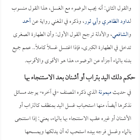
والقول الثاني: أنه يجب الوضوء مع الغسل، هذا القول منسوب
لـ
داود الظاهري
و
أبي ثور
، وذكره في المغني رواية عن
أحمد
و
الشافعي
، والأدلة ترجح القول الأول: وأن الطهارة الصغرى
تدخل في الطهارة الكبرى، فإذا اغتسل غسلاً كاملاً.. عمم جميع
بدنه بالماء أجزأه عن الوضوء، هذا هو الأقوى والأقرب.
حكم دلك اليد بتراب أو أشنان بعد الاستنجاء بها
في حديث
ميمونة
الذي ذكره المصنف -في آخره- يوجد مسائل
نذكرها أيضاً، منها استحباب غسل اليد بمنظف كالتراب أو
الأشنان أو غيره عقب الاستنجاء بها بالماء، يعني: إذا استنجى
بالماء وغسل فرجه بيده استحب له أن يدلكها ويمسحها