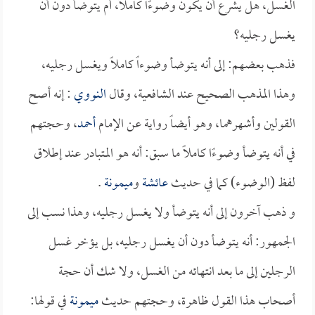
الغسل، هل يشرع أن يكون وضوءًا كاملاً، أم يتوضأ دون أن
يغسل رجليه؟
فذهب بعضهم: إلى أنه يتوضأ وضوءاً كاملاً ويغسل رجليه،
وهذا المذهب الصحيح عند الشافعية، وقال
النووي
: إنه أصح
القولين وأشهرهما، وهو أيضاً رواية عن الإمام
أحمد
، وحجتهم
في أنه يتوضأ وضوءًا كاملاً ما سبق: أنه هو المتبادر عند إطلاق
لفظ (الوضوء) كما في حديث
عائشة
و
ميمونة
.
و ذهب آخرون إلى أنه يتوضأ ولا يغسل رجليه، وهذا نسب إلى
الجمهور: أنه يتوضأ دون أن يغسل رجليه، بل يؤخر غسل
الرجلين إلى ما بعد انتهائه من الغسل، ولا شك أن حجة
أصحاب هذا القول ظاهرة، وحجتهم حديث
ميمونة
في قولها: