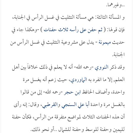
..وغيرهما.
و المسألة الثالثة: هي مسألة التثليث في غسل الرأس في الجنابة،
فإن قولها: (
ثم حفن على رأسه ثلاث حفنات
) -وهكذا جاء في
حديث
ميمونة
- يدل على مشروعية التثليث في غسل الرأس من
الجنابة.
وقد ذكر
النووي
-رحمه الله- أنه لا يعلم في ذلك خلافاً بين أهل
العلم, إلا ما انفرد به
الماوردي
، حيث زعم أنه يغسل مرة
واحدة، وأضاف الحافظ
ابن حجر
-رحمه الله- إلى من قالوا
بالغسل مرة واحدة
أبا علي السنجي
و
القرطبي
، وقال: إنه رأى
أن هذه الحفنات الثلاث لمواضع متفرقة من الرأس، فكأن حفنة
لليمين وحفنة للوسط وحفنة للشمال ..أو نحو ذلك.