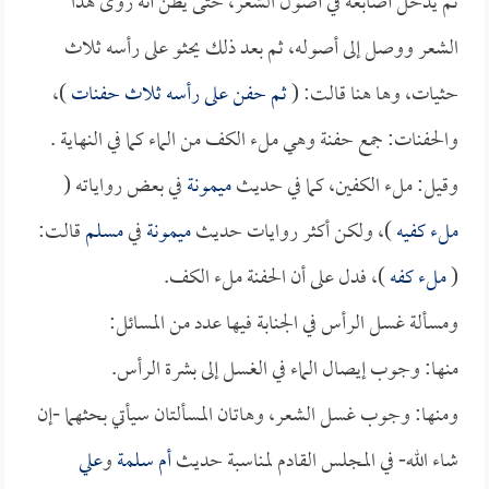
ثم يدخل أصابعه في أصول الشعر، حتى يظن أنه روى هذا
الشعر ووصل إلى أصوله، ثم بعد ذلك يحثو على رأسه ثلاث
حثيات، وها هنا قالت: (
ثم حفن على رأسه ثلاث حفنات
)،
والحفنات: جمع حفنة وهي ملء الكف من الماء كما في النهاية .
وقيل: ملء الكفين، كما في حديث
ميمونة
في بعض رواياته (
ملء كفيه
)، ولكن أكثر روايات حديث
ميمونة
في
مسلم
قالت:
(
ملء كفه
)، فدل على أن الحفنة ملء الكف.
ومسألة غسل الرأس في الجنابة فيها عدد من المسائل:
منها: وجوب إيصال الماء في الغسل إلى بشرة الرأس.
ومنها: وجوب غسل الشعر، وهاتان المسألتان سيأتي بحثهما -إن
شاء الله- في المجلس القادم لمناسبة حديث
أم سلمة
و
علي