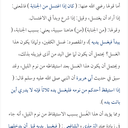
أما قولها رضي الله عنها: (
كان إذا اغتسل من الجنابة
) فالمعنى:
إذا أراد أن يغتسل، وقيل: إذا شرع وبدأ في الاغتسال.
وقولها: (من الجنابة) (من) هاهنا سببية، يعني: بسبب الجنابة، (
يبدأ فيغسل يديه
)، والمقصود: غسل الكفين، ولماذا يكون هذا
الغسل؟ يحتمل أن يكون لما على اليد من أذى فيزيله بذلك،
ويحتمل أن يكون هذا الغسل بعد استيقاظه من نوم الليل، وقد
سبق في حديث
أبي هريرة
أن النبي صلى الله عليه وسلم قال: (
إذا استيقظ أحدكم من نومه فليغسل يده ثلاثاً فإنه لا يدري أين
باتت يده
).
ومما يؤيد أن هذا الغَسل بسبب الاستيقاظ من نوم الليل، أنه جاء
في زيادة عند
الترمذي
و
الشافعي
: (
فيغسل يديه قبل أن يدخلهما