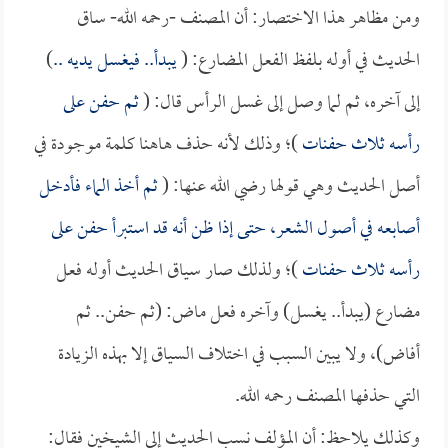
ومن مظاهر هذا الاختصار: أن المصنف -رحمه الله- ساق
الحديث في أوله بلفظ الفعل المضارع: (
يبدأ.. فيغسل يديه ..
)
إلى آخره، ثم لما وصل إلى غسل الرأس قال: (
ثم حفن على
رأسه ثلاث حفنات
)؛ وذلك لأنه حذف هاهنا كلمة موجودة في
أصل الحديث وهي قولها رضي الله عنها: (
ثم أخذ الماء فأدخل
أصابعه في أصول الشعر، حتى إذا ظن أنه قد استبرأ حفن على
رأسه ثلاث حفنات
)؛ ولذلك صار سياق الحديث أوله فعل
مضارع (يبدأ.. يغسل) وآخره فعل ماض: (ثم حفن.. ثم
أفاض)، ولا يبين السبب في اختلاف السياق إلا بهذه الزيادة
التي حذفها المصنف رحمه الله.
وكذلك يلاحظ: أن المؤلف نسب الحديث إلى الشيخين فقال: