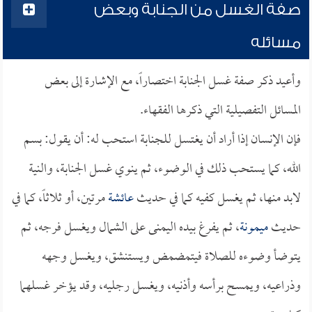
صفة الغسل من الجنابة وبعض
مسائله
وأعيد ذكر صفة غسل الجنابة اختصاراً، مع الإشارة إلى بعض
المسائل التفصيلية التي ذكرها الفقهاء.
فإن الإنسان إذا أراد أن يغتسل للجنابة استحب له: أن يقول: بسم
الله، كما يستحب ذلك في الوضوء، ثم ينوي غسل الجنابة، والنية
لابد منها، ثم يغسل كفيه كما في حديث
عائشة
مرتين، أو ثلاثاً، كما في
حديث
ميمونة
، ثم يفرغ بيده اليمنى على الشمال ويغسل فرجه، ثم
يتوضأ وضوءه للصلاة فيتمضمض ويستنشق، ويغسل وجهه
وذراعيه، ويمسح برأسه وأذنيه، ويغسل رجليه، وقد يؤخر غسلهما