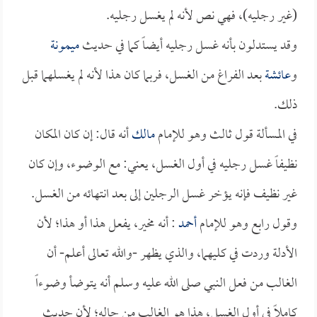
(غير رجليه)، فهي نص لأنه لم يغسل رجليه.
وقد يستدلون بأنه غسل رجليه أيضاً كما في حديث
ميمونة
و
عائشة
بعد الفراغ من الغسل، فربما كان هذا لأنه لم يغسلهما قبل
ذلك.
في المسألة قول ثالث وهو للإمام
مالك
أنه قال: إن كان المكان
نظيفاً غسل رجليه في أول الغسل، يعني: مع الوضوء، وإن كان
غير نظيف فإنه يؤخر غسل الرجلين إلى بعد انتهائه من الغسل.
وقول رابع وهو للإمام
أحمد
: أنه مخير، يفعل هذا أو هذا؛ لأن
الأدلة وردت في كليهما، والذي يظهر -والله تعالى أعلم- أن
الغالب من فعل النبي صلى الله عليه وسلم أنه يتوضأ وضوءاً
كاملاً في أول الغسل، هذا هو الغالب من حاله؛ لأن حديث