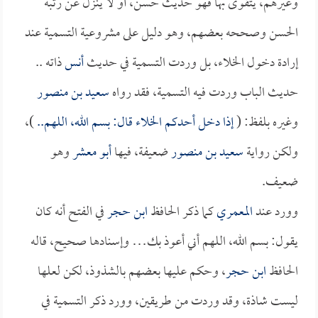
وغيرهم، يتقوى بها فهو حديث حسن، أو لا ينزل عن رتبة
الحسن وصححه بعضهم، وهو دليل على مشروعية التسمية عند
إرادة دخول الخلاء، بل وردت التسمية في حديث
أنس
ذاته ..
حديث الباب وردت فيه التسمية، فقد رواه
سعيد بن منصور
وغيره بلفظ: (
إذا دخل أحدكم الخلاء قال: بسم الله، اللهم..
)،
ولكن رواية
سعيد بن منصور
ضعيفة، فيها
أبو معشر
وهو
ضعيف.
وورد عند
المعمري
كما ذكر الحافظ
ابن حجر
في الفتح أنه كان
يقول: بسم الله، اللهم أني أعوذ بك… وإسنادها صحيح، قاله
الحافظ
ابن حجر
، وحكم عليها بعضهم بالشذوذ، لكن لعلها
ليست شاذة، وقد وردت من طريقين، وورد ذكر التسمية في