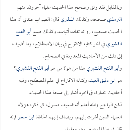
وبالمقابل فقد وثق وصحح هذا الحديث علماء آخرون، منهم
الترمذي
صححه، وكذلك
المنذري
قال: الصواب عندي أن هذا
الحديث صحيح، رواته ثقات أثبات، وكذلك صنع
أبو الفتح
القشيري
في آخر كتابه الاقتراح في بيان الاصطلاح، وما أضيف
إلى ذلك من الأحاديث المعدودة في الصحاح.
و
أبو الفتح القشيري
هذا من هو؟ من هو
أبو الفتح القشيري
؟
هو
ابن دقيق العيد
، وكتابه الاقتراح في علم المصطلح، وفيه
أحاديث مختارة، في آخره أشار إلى صحة هذا الحديث.
لكن الراجح والله أعلم أنه ضعيف معلول، كما ذكره هؤلاء
العلماء الذين أشرت إليهم، ويضاف إليهم الحافظ
ابن حجر
فإنه
قال في هذا الموضع: وهو معلول.