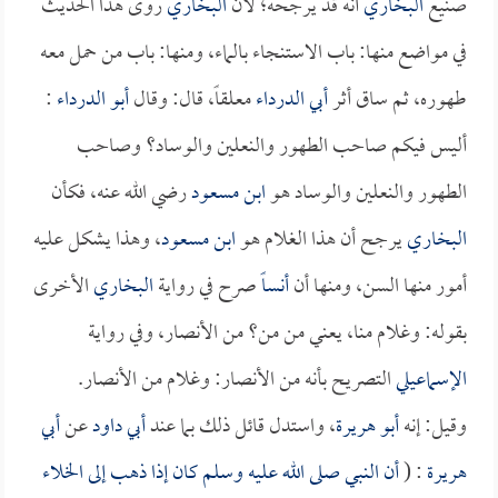
صنيع
البخاري
أنه قد يرجحه؛ لأن
البخاري
روى هذا الحديث
في مواضع منها: باب الاستنجاء بالماء، ومنها: باب من حمل معه
طهوره، ثم ساق أثر
أبي الدرداء
معلقاً، قال: وقال
أبو الدرداء
:
أليس فيكم صاحب الطهور والنعلين والوساد؟ وصاحب
الطهور والنعلين والوساد هو
ابن مسعود
رضي الله عنه، فكأن
البخاري
يرجح أن هذا الغلام هو
ابن مسعود
، وهذا يشكل عليه
أمور منها السن، ومنها أن
أنساً
صرح في رواية
البخاري
الأخرى
بقوله: وغلام منا، يعني من من؟ من الأنصار، وفي رواية
الإسماعيلي
التصريح بأنه من الأنصار: وغلام من الأنصار.
وقيل: إنه
أبو هريرة
، واستدل قائل ذلك بما عند
أبي داود
عن
أبي
هريرة
: (
أن النبي صلى الله عليه وسلم كان إذا ذهب إلى الخلاء