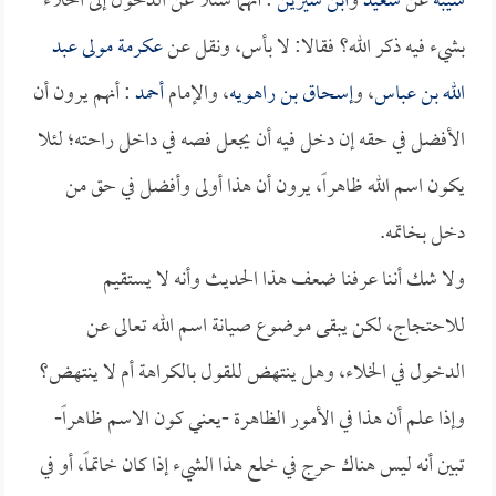
شيبة
عن
سعيد
و
ابن سيرين
: أنهما سئلا عن الدخول إلى الخلاء
بشيء فيه ذكر الله؟ فقالا: لا بأس، ونقل عن
عكرمة مولى عبد
الله بن عباس
، و
إسحاق بن راهويه
، والإمام
أحمد
: أنهم يرون أن
الأفضل في حقه إن دخل فيه أن يجعل فصه في داخل راحته؛ لئلا
يكون اسم الله ظاهراً، يرون أن هذا أولى وأفضل في حق من
دخل بخاتمه.
ولا شك أننا عرفنا ضعف هذا الحديث وأنه لا يستقيم
للاحتجاج، لكن يبقى موضوع صيانة اسم الله تعالى عن
الدخول في الخلاء، وهل ينتهض للقول بالكراهة أم لا ينتهض؟
وإذا علم أن هذا في الأمور الظاهرة -يعني كون الاسم ظاهراً-
تبين أنه ليس هناك حرج في خلع هذا الشيء إذا كان خاتماً، أو في