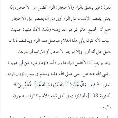
نقول: فيما يتعلق بالماء والأحجار: الماء أفضل من الأحجار، إذا
يعني يقتصر الإنسان على الماء أولى من أن يقتصر على الأحجار
-مع أن الجميع جائز كما هو معروف- وذلك لأدلة منها: حديث
الباب لأنه كونه يأتي هذا الغلام فيحمل معه الماء ويتكلف ذلك،
دليل على أنه أولى وإلا لوجد الأحجار أو التراب أو غيرها.
ومما يرجح أن الأفضل الماء ما رواه
أبو داود
وغيره عن
أبي هريرة
رضي الله عنه عن النبي صلى الله عليه وسلم في سبب نزول قوله
تعالى:
فِيهِ رِجَالٌ يُحِبُّونَ أَنْ يَتَطَهَّرُوا وَاللَّهُ يُحِبُّ الْمُطَّهِّرِينَ
[التوبة:108]، أنها نزلت في أهل قباء ؛ لأنهم كانوا يستنجون
بالماء.