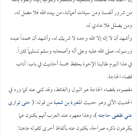
إن الحمد لله، نحمده ونستعينه ونستغفره ونتوب إليه، ونعوذ بالله
من شرور أنفسنا ومن سيئات أعمالنا، من يهده الله فلا مضل له،
ومن يضلل فلا هادي له.
وأشهد أن لا إله إلا الله وحده لا شريك له، وأشهد أن محمداً عبده
ورسوله، صلى الله عليه وعلى آله وأصحابه وسلم تسليماً كثيراً.
في هذا اليوم طالبنا الإخوة بحفظ خمسة أحاديث في باب: آداب
قضاء الحاجة.
مقصوده بقضاء الحاجة هو البول والغائط، وقد كنى عنه كما ورد في
الحديث الآتي وهو حديث
المغيرة بن شعبة
من قوله: (
حتى توارى
عني فقضى حاجته
)، وهذا معهود عند العرب أنهم يكنون عما
يكرهون ذكره صراحة، يكنون عنه بألفاظ أخرى كقوله هاهنا: