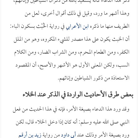
ذكر هذا الدعاء كأنه يستعيذ بالله من ذكران الشياطين وإناثهم،
وهذا أشهر ما ورد، وقيل في ذلك أقوال أخرى، لعل من
الطريف منها ما ذكره
ابن الأعرابي
في رواية الخُبْث بسكون الباء:
أن الخبث يكون على هذا مصدر للشيء المكروه، وهو من الملل
الكفر، ومن الطعام المحرم، ومن الشراب الضار، ومن الكلام
السب، ولكن المعنى الأول هو الأشهر والأصح، أن المقصود
الاستعاذة من ذكور الشياطين وإناثهم.
بعض طرق الأحاديث الواردة في الذكر عند الخلاء
وقد ورد هذا الدعاء بصيغة الأمر، فإنه في هذا الحديث من فعل
النبي صلى الله عليه وسلم: أنه كان إذا دخل الخلاء قال، لكن
ورد بصيغة الأمر وذلك عند
أبي داود
من رواية
زيد بن أرقم