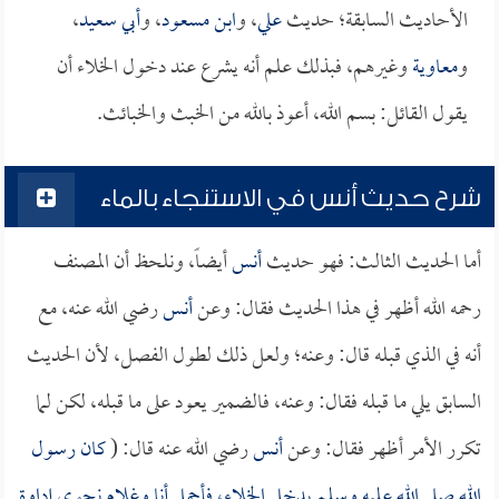
الأحاديث السابقة؛ حديث
علي
، و
ابن مسعود
، و
أبي سعيد
،
و
معاوية
وغيرهم، فبذلك علم أنه يشرع عند دخول الخلاء أن
يقول القائل: بسم الله، أعوذ بالله من الخبث والخبائث.
شرح حديث أنس في الاستنجاء بالماء
أما الحديث الثالث: فهو حديث
أنس
أيضاً، ونلحظ أن المصنف
رحمه الله أظهر في هذا الحديث فقال: وعن
أنس
رضي الله عنه، مع
أنه في الذي قبله قال: وعنه؛ ولعل ذلك لطول الفصل، لأن الحديث
السابق يلي ما قبله فقال: وعنه، فالضمير يعود على ما قبله، لكن لما
تكرر الأمر أظهر فقال: وعن
أنس
رضي الله عنه قال: (
كان رسول
الله صلى الله عليه وسلم يدخل الخلاء، فأحمل أنا وغلام نحوي إداوة