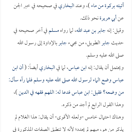
أتيته بركوة من ماء
)، وعند
البخاري
في صحيحه في خبر الجن
عن
أبي هريرة
نحو ذلك.
وقيل: إنه
جابر بن عبد الله
، لما رواه
مسلم
في آخر صحيحه في
حديث
جابر
الطويل، من مجيء
جابر
بالإداوة إلى رسول الله
صلى الله عليه وسلم.
ويحتمل أن يقال: إنه
ابن عباس
، لما في
البخاري
أيضاً: (
أن
ابن
عباس
وضع الماء لرسول الله صلى الله عليه وسلم فلما رآه سأل:
من وضعه؟ فقيل:
ابن عباس
فدعا له: اللهم فقهه في الدين
)،
وهذا القول الرابع لم أجد من ذكره.
وهناك احتمال خامس -ولعله الأقوى- أن يقال: هذا الغلام لم
يذكر من هو، مبهم لم يحدد؛ لأنه لا تنطبق الصفات المذكورة في