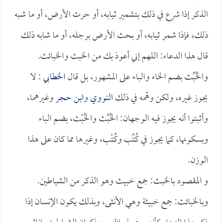
الذكر إذا شرع في ذلك بتشمير ثيابه، أو حرث الأرض، أو ما شبه
ذلك، فإذا شمر ثيابه، أو بحث الأرض برجله، أو ما شابه ذلك
قال هذا الدعاء: اللهم إني أعوذ بك من الخبث والخبائث.
والخُبُث بضم الخاء والباء على المشهور، بل قال
الخطابي
: لا
يجوز غيره، ولكن وهّمه في ذلك
النووي
و
ابن حجر
وغيرهما،
وأثبتوا أنه يجوز فيه الوجهان: الخُبُث والخُبْث، بضم الباء
وبسكونها، كما يجوز في كُتُب وكُتْب، وغيرها مما كان على هذا
الوزن.
و المقصود بالخبث: جمع خبيث وهو الذكر من الشياطين.
وبالخبائث: جمع خبيثة وهي الأنثى، وبذلك يكون الإنسان إذا