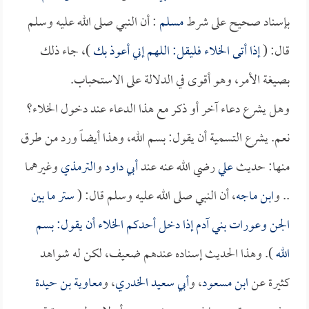
بإسناد صحيح على شرط
مسلم
: أن النبي صلى الله عليه وسلم
قال: (
إذا أتى الخلاء فليقل: اللهم إني أعوذ بك
)، جاء ذلك
بصيغة الأمر، وهو أقوى في الدلالة على الاستحباب.
وهل يشرع دعاء آخر أو ذكر مع هذا الدعاء عند دخول الخلاء؟
نعم. يشرع التسمية أن يقول: بسم الله، وهذا أيضاً ورد من طرق
منها: حديث
علي
رضي الله عنه عند
أبي داود
و
الترمذي
وغيرهما
.. و
ابن ماجه
، أن النبي صلى الله عليه وسلم قال: (
ستر ما بين
الجن وعورات بني آدم إذا دخل أحدكم الخلاء أن يقول: بسم
الله
). وهذا الحديث إسناده عندهم ضعيف، لكن له شواهد
كثيرة عن
ابن مسعود
، و
أبي سعيد الخدري
، و
معاوية بن حيدة