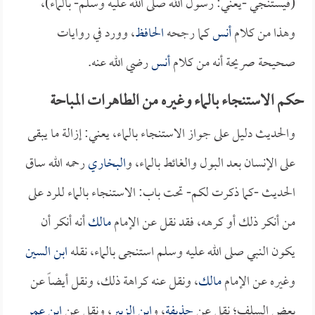
(فيستنجي -يعني: رسول الله صلى الله عليه وسلم- بالماء)،
وهذا من كلام
أنس
كما رجحه
الحافظ
، وورد في روايات
صحيحة صريحة أنه من كلام
أنس
رضي الله عنه.
حكم الاستنجاء بالماء وغيره من الطاهرات المباحة
والحديث دليل على جواز الاستنجاء بالماء، يعني: إزالة ما يبقى
على الإنسان بعد البول والغائط بالماء، و
البخاري
رحمه الله ساق
الحديث -كما ذكرت لكم- تحت باب: الاستنجاء بالماء للرد على
من أنكر ذلك أو كرهه، فقد نقل عن الإمام
مالك
أنه أنكر أن
يكون النبي صلى الله عليه وسلم استنجى بالماء، نقله
ابن السين
وغيره عن الإمام
مالك
، ونقل عنه كراهة ذلك، ونقل أيضاً عن
بعض السلف؛ نقل عن
حذيفة
، و
ابن الزبير
، ونقل عن
ابن عمر