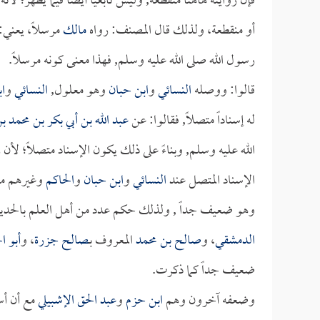
فإن روايته هاهنا منقطعة, وليس تابعياً أيضاً فيما يظهر؛ لأ
أو منقطعة، ولذلك قال المصنف: رواه
مالك
مرسلاً، يعني
رسول الله صلى الله عليه وسلم, فهذا معنى كونه مرسلاً.
قالوا: ووصله
النسائي
و
ابن حبان
وهو معلول,
النسائي
و
ا
له إسناداً متصلاً, فقالوا: عن
عبد الله بن أبي بكر بن محمد 
الله عليه وسلم, وبناءً على ذلك يكون الإسناد متصلاً؛ لأ
الإسناد المتصل عند
النسائي
و
ابن حبان
و
الحاكم
وغيرهم معل
وهو ضعيف جداً , ولذلك حكم عدد من أهل العلم بالح
الدمشقي
، و
صالح بن محمد
المعروف بـ
صالح جزرة
، و
أبو ا
ضعيف جداً كما ذكرت.
وضعفه آخرون وهم
ابن حزم
و
عبد الحق الإشبيلي
مع أن أ