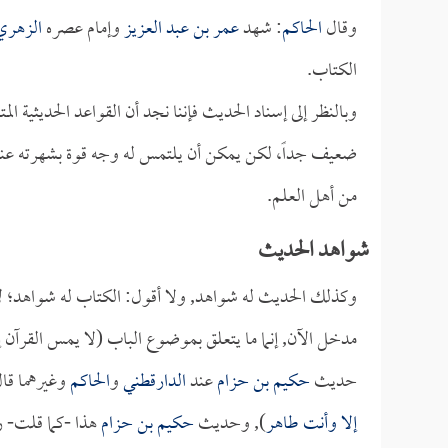
وقال
الحاكم
: شهد
عمر بن عبد العزيز
وإمام عصره
الزهري
الكتاب.
وبالنظر إلى إسناد الحديث فإننا نجد أن القواعد الحديثية ا
ضعيف جداً، لكن يمكن أن يلتمس له وجه قوة بشهرته عند ا
من أهل العلم.
شواهد الحديث
وكذلك الحديث له شواهد, ولا أقول: الكتاب له شواهد؛ لأن
مدخل الآن, إنما ما يتعلق بموضوع الباب (لا يمس القرآن إ
حديث
حكيم بن حزام
عند
الدارقطني
و
الحاكم
وغيرهما قال
إلا وأنت طاهر
), وحديث
حكيم بن حزام
هذا -كما قلت- ر