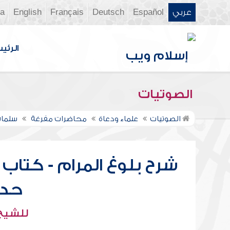
عربي
Español
Deutsch
Français
English
ia
الرئي
الصوتيات
الصوتيات
علماء ودعاة
محاضرات مفرغة
سلمان
شرح بلوغ المرام - كتاب 
حديث 
للشيخ 