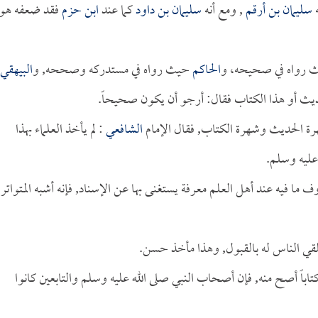
ه
سليمان بن أرقم
, ومع أنه
سليمان بن داود
كما عند
ابن حزم
فقد ضعفه هو
رواه في صحيحه، و
الحاكم
حيث رواه في مستدركه وصححه, و
البيهقي
يث أو هذا الكتاب فقال: أرجو أن يكون صحيحاً.
 الحديث وشهرة الكتاب, فقال الإمام
الشافعي
: لم يأخذ العلماء بهذا
عليه وسلم.
ما فيه عند أهل العلم معرفة يستغنى بها عن الإسناد, فإنه أشبه المتواتر
ي الناس له بالقبول, وهذا مأخذ حسن.
 كتاباً أصح منه, فإن أصحاب النبي صلى الله عليه وسلم والتابعين كانوا