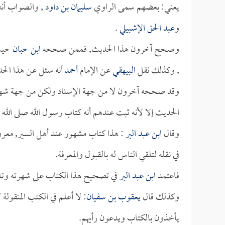
يعني: بعضهم سمى الراوي
سليمان بن داود
, والصواب أن
و
عبد الحق الإشبيلي
.
وصحح آخرون هذا الحديث, فممن صححه
ابن حبان
حيث 
, وكذلك نقل
البيهقي
عن الإمام
أحمد
أنه سئل عن هذا الحد
وقد صححه آخرون لا من جهة الإسناد ولكن من جهة شهرة
الحديث إلا لأنه ثبت عندهم أنه كتاب رسول الله صلى الله 
وقال
ابن عبد البر
: هذا كتاب مشهور عند أهل السير, معروف 
في نقله لتلقي الناس له بالقبول والمعرفة.
فاعتمد
ابن عبد البر
في تصحيح هذا الكتاب على شهرته وتلق
وكذلك قال
يعقوب بن سفيان
: لا أعلم في الكتب المنقولة
يأخذون بالكتاب ويدعون رأيهم.