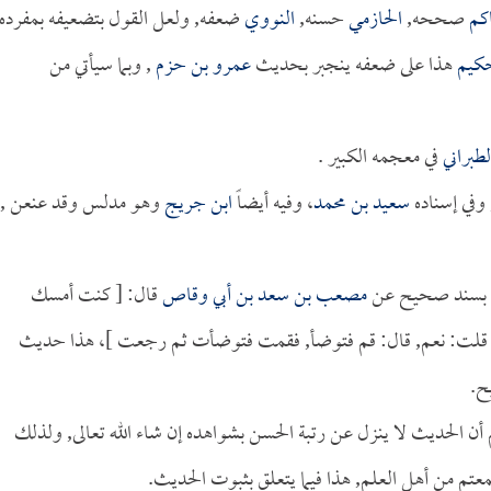
اكم
صححه,
الحازمي
حسنه,
النووي
ضعفه, ولعل القول بتضعيفه بمفرده
كيم
هذا على ضعفه ينجبر بحديث
عمرو بن حزم
, وبما سيأتي من
لطبراني
في معجمه الكبير .
وفي إسناده
سعيد بن محمد
، وفيه أيضاً
ابن جريج
وهو مدلس وقد عنعن ,
أ بسند صحيح عن
مصعب بن سعد بن أبي وقاص
قال: [ كنت أمسك
لت: نعم, قال: قم فتوضأ, فقمت فتوضأت ثم رجعت ]، هذا حديث
ح.
 الحديث لا ينزل عن رتبة الحسن بشواهده إن شاء الله تعالى, ولذلك
 من أهل العلم, هذا فيما يتعلق بثبوت الحديث.