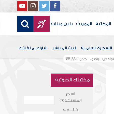
المكتبة
المواريث
بنين وبنات
الشجرة العلمية
البث المباشر
شارك بملفاتك
واقض الوضوء - حديث 83-85
مكتبتك الصوتية
اسم
المستخدم:
كـلـــمـة