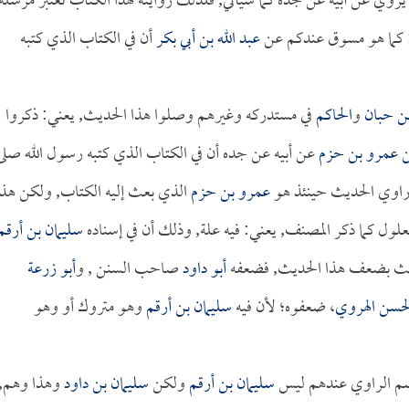
نه يروي عن أبيه عن جده كما سيأتي, فلذلك روايته لهذا الكتاب تعتبر مرسلة
: كما هو مسوق عندكم عن
عبد الله بن أبي بكر
أن في الكتاب الذي كتبه
بن حبان
و
الحاكم
في مستدركه وغيرهم وصلوا هذا الحديث, يعني: ذكروا
بن عمرو بن حزم
عن أبيه عن جده أن في الكتاب الذي كتبه رسول الله صلى
ن راوي الحديث حينئذ هو
عمرو بن حزم
الذي بعث إليه الكتاب, ولكن هذا
ول كما ذكر المصنف, يعني: فيه علة, وذلك أن في إسناده
سليمان بن أرقم
ديث بضعف هذا الحديث, فضعفه
أبو داود
صاحب السنن , و
أبو زرعة
لحسن الهروي
، ضعفوه؛ لأن فيه
سليمان بن أرقم
وهو متروك أو وهو
سم الراوي عندهم ليس
سليمان بن أرقم
ولكن
سليمان بن داود
وهذا وهم,