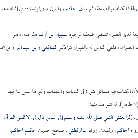
لهذا الكتاب بالصحة، ثم ساق
الحاكم
روايتين عنهما بإسناده في إثبات هذا
لمتبعة لدى العلماء تقتضي ضعفه لوجود
سليمان بن أرقم
هذا فيه, وهو
لعلماء، وتلقي الناس له بالقبول كما ذكر
الشافعي
و
ابن عبد البر
وغيرهما
 الكتاب فيه مسائل كثيرة في الديات والنفقات وغيرها ليس لنا فيها
لا طاهر), له شواهد منها:
: (
لما بعثني النبي صلى الله عليه وسلم إلى اليمن قال لي: لا تمس القرآن
واه
الحاكم
, وكذلك رواه
الدارقطني
, صحح حديث
حكيم
الحاكم
،