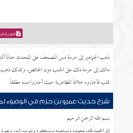
التفريغ ال
ذهب الجماهير إلى حرمة مس المصحف على المحدث حدثاً أك
مالك إلى حرمة ذلك على الجنب دون الحائض، وكذلك ذهب ا
قلب فأجازوه خلافاً للظاهرية حيث أجازوا مسه مطلقاً.
شرح حديث عمرو بن حزم في الوضوء 
بسم الله الرحمن الرحيم
إن الحمد لله، نحمده ونستعينه ونستغفره ونتوب إليه، ونعوذ ب