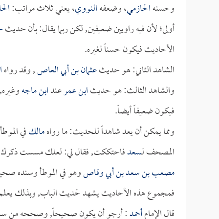
وحسنه
الحازمي
، وضعفه
النووي
، يعني ثلاث مراتب:
الح
أولى؛ لأن فيه راويين ضعيفين, لكن ربما يقال: بأن حديث
ح
الأحاديث فيكون حسناً لغيره.
الشاهد الثاني: هو حديث
عثمان بن أبي العاص
, وقد رواه
ا
والشاهد الثالث: هو حديث
ابن عمر
عند
ابن ماجه
وغيره, 
فيكون ضعيفاً أيضاً.
ومما يمكن أن يعد شاهداً للحديث: ما رواه
مالك
في الموط
المصحف لـ
سعد
فاحتككت, فقال لي: لعلك مسست ذكرك ق
مصعب بن سعد بن أبي وقاص
وهو في الموطأ وسنده صحي
فمجموع هذه الأحاديث يشهد لحديث الباب, وبذلك يعلم أن
قال الإمام
أحمد
: أرجو أن يكون صحيحاً, وصححه من سمعتم