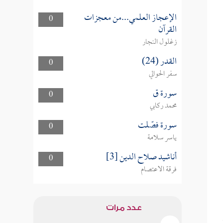
الإعجاز العلمي...من معجزات
0
القرآن
زغلول النجار
القدر (24)
0
سفر الحوالي
سورة ق
0
محمد ركابي
سورة فصّلت
0
ياسر سلامة
أناشيد صلاح الدين [3]
0
فرقة الاعتصام
عدد مرات