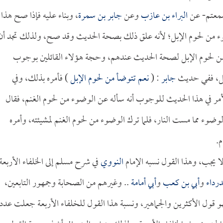
سمعتم- عن
البراء بن عازب
وعن
جابر بن سمرة
، وبناء عليه فإذا صح هذا
وء من لحوم الإبل؛ لأنه علق ذلك بصحة الحديث وقد صح، ولذلك تجد أن
من لحوم الإبل لصحة الحديث عندهم، وحجة هؤلاء القائلين بوجوب
إبل، ففي حديث
جابر
: (
نعم تتوضأ من لحوم الإبل
) فأمره بذلك، وفي
لأمر في هذا الحديث للوجوب أنه سأله عن الوضوء من لحوم الغنم، فقال
لوضوء مما مست النار، فلما ترك الوضوء من لحوم الغنم لمشيئته، وأمره
م.
 لا يجب، وهذا القول نسبه الإمام
النووي
في شرح مسلم إلى الخلفاء الأربعة
درداء
و
أبي بن كعب
و
أبي أمامة
.. وغيرهم من الصحابة وجمهور التابعين،
قول الأكثرين والجماهير، ونسبة هذا القول للخلفاء الأربعة جعلت عدداً