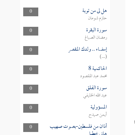
هل لى من توبة
0
حازم شومان
سورة البقرة
0
رمضان الصباغ
إمضاء .. ولدك المقصر
0
(...)
الحاكمية 8
0
محمد عبد المقصود
سورة الفلق
0
عبد الله الخليفي
المسؤولية
0
أيمن صيدح
أذان من فلسطين-بصوت صهيب
0
هاني خطبا