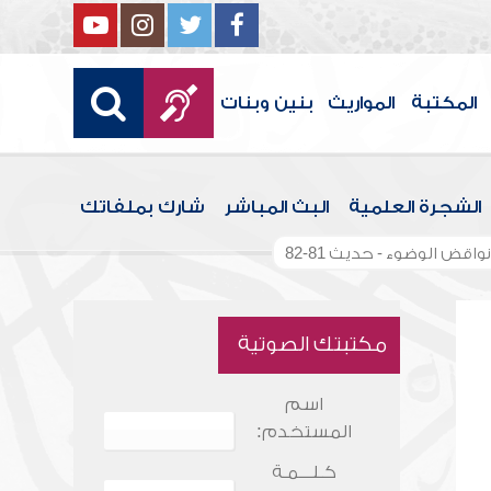
المكتبة
المواريث
بنين وبنات
الشجرة العلمية
البث المباشر
شارك بملفاتك
واقض الوضوء - حديث 81-82
مكتبتك الصوتية
اسم
المستخدم:
كـلـــمـة