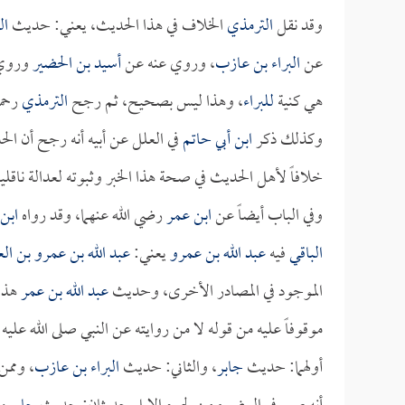
وقد نقل
الترمذي
الخلاف في هذا الحديث، يعني: حديث
ال
عن
البراء بن عازب
، وروي عنه عن
أسيد بن الحضير
وروي 
هي كنية
للبراء
، وهذا ليس بصحيح، ثم رجح
الترمذي
رحمه
وكذلك ذكر
ابن أبي حاتم
في العلل عن أبيه أنه رجح أن ا
خلافاً لأهل الحديث في صحة هذا الخبر وثبوته لعدالة ناقليه
وفي الباب أيضاً عن
ابن عمر
رضي الله عنهما، وقد رواه
ابن
الباقي
فيه
عبد الله بن عمرو
يعني:
عبد الله بن عمرو بن ا
الموجود في المصادر الأخرى، وحديث
عبد الله بن عمر
هذا 
موقوفاً عليه من قوله لا من روايته عن النبي صلى الله عل
أولهما: حديث
جابر
، والثاني: حديث
البراء بن عازب
، وممن