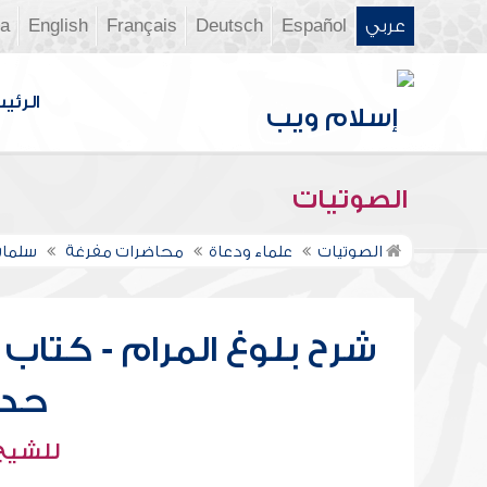
عربي
Español
Deutsch
Français
English
ia
الرئي
الصوتيات
الصوتيات
علماء ودعاة
محاضرات مفرغة
سلمان
شرح بلوغ المرام - كتاب 
حديث 
للشيخ 