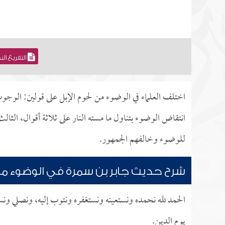
التفريغ ال
اختلف العلماء في الوضوء من لحوم الإبل على قولين: الوجوب
انتقاض الوضوء بتناول ما مسته النار على ثلاثة أقوال، الثال
للوضوء وخالفهم الجمهور.
شرح حديث جابر بن سمرة في الوضوء من
الحمد لله نحمده ونستعينه ونستغفره ونتوب إليه، ونصلي ونس
يوم الدين.