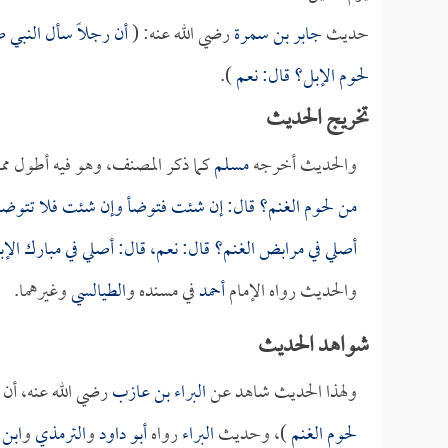
حديث
جابر بن سمرة
رضي الله عنه: (
أن رجلاً سأل النبي ص
لحوم الإبل؟ قال: نعم
).
تخريج الحديث
والحديث أخرجه
مسلم
كما ذكر المصنف، وهو فيه أطول مما 
من لحوم الغنم؟ قال: إن شئت فتوضأ وإن شئت فلا تتوضأ، 
أصلي في مرابض الغنم؟ قال: نعم، قال: أصلي في مبارك الإب
والحديث رواه الإمام
أحمد
في مسنده و
الطيالسي
وغيرهما.
شواهد الحديث
ولهذا الحديث شاهد عن
البراء بن عازب
رضي الله عنه، أن ا
لحوم الغنم
)، وحديث
البراء
رواه
أبو داود
و
الترمذي
و
ابن 