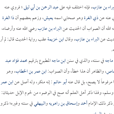
براء بن عازب
، فإنه اختلف فيه على
عبد الرحمن بن أبي ليلى
؛ فروي عنه
عنه عن
ذي الغرة
وهو صحابي اسمه
يعيش
، وزعم بعضهم أن
ذا الغرة
 الله أن الصواب أن الحديث عن
البراء بن عازب
رضي الله عنه وأرضاه،
لحديث عن
البراء بن عازب
، وقال
ابن خزيمة
عقب رواية الحديث قال: لم أر
.
 ماجه
في سننه، والذي في سنن
ابن ماجه
المطبوع بترقيم
محمد فؤاد عبد
لعاص
، والظاهر أن هذا خطأ، وأن الصواب:
ابن عمر بن الخطاب
، وهو
مرفوعاً لا يصح، بل قال عنه
أبو حاتم
: إنه منكر، وله أصل عن
ابن عمر
يه وسلم، ولهذا ذكر أهل العلم أنه صح في الوضوء من لحوم الإبل حديثان:
 ذكر ذلك الإمام
أحمد
و
إسحاق بن راهويه
و
البيهقي
في سننه وغيره؛ ذكروا