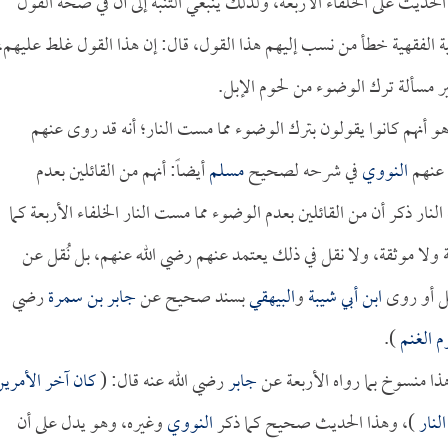
حديث على الخلفاء الأربعة، ولذلك ينبغي التنبه إلى أن في صحة القول
ية الفقهية خطأ من نسب إليهم هذا القول، قال: إن هذا القول غلط عليهم،
ير مسألة ترك الوضوء من لحوم الإبل.
هو أنهم كانوا يقولون بترك الوضوء مما مست النار؛ أنه قد روى عنهم
 عنهم
النووي
في شرحه لصحيح
مسلم
أيضاً: أنهم من القائلين بعدم
ار ذكر أن من القائلين بعدم الوضوء مما مست النار الخلفاء الأربعة كما
 ولا موثقة، ولا نقل في ذلك يعتمد عنهم رضي الله عنهم، بل نُقل عن
قل أو روى
ابن أبي شيبة
و
البيهقي
بسند صحيح عن
جابر بن سمرة
رضي
م الغنم
).
ذا منسوخ بما رواه الأربعة عن
جابر
رضي الله عنه قال: (
كان آخر الأمري
لنار
)، وهذا الحديث صحيح كما ذكر
النووي
وغيره، وهو يدل على أن