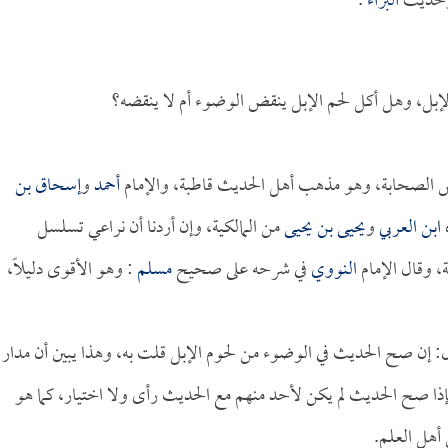
حديث
البراء
.
 الإبل، وهل أكل لحم الإبل ينقض الوضوء أم لا ينقضه؟
ض الصحابة، وهو مذهب أهل الحديث قاطبة، والإمام
أحمد
و
إسحاق بن
ه
ابن العربي
و
يحيى بن يحيى
من المالكية، وإن أردنا أن نراعي تسلسل
، وقال الإمام
النووي
في شرحه على صحيح
مسلم
: وهو الأقوى دليلاً،
ل: إن صح الحديث في الوضوء من لحوم الإبل قلت به، وهذا يبين أن مدار
ذا صح الحديث لم يكن لأحد منهم مع الحديث رأى ولا اختيار، كما هو
أهل العلم.