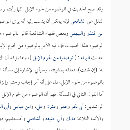
وقد صح الحديث في الوضوء من لحوم الإبل -كما رأيتم و
النقل عن
الشافعي
فإنه يمكن أن ينسب إليه أنه يرى الوض
ابن المنذر
و
البيهقي
وبعض فقهاء الشافعية قالوا بالوضوء 
الوضوء هذا الحديث، فإن فيه الأمر بالوضوء من لحوم ال
حديث
البراء
: (
توضئوا من لحوم الإبل
)، ومما يؤكد أن ا
له: (إن شئت)، فعلقه بمشيئته، وسيأتي الإشارة إلى مسألة ا
بالوضوء من لحوم الإبل، دل على أنه أمر إيجاب وحتم وإلزا
أما القول الثاني في المسألة: فهو أن الوضوء من لحوم الإبل
الراشدين:
أبي بكر
و
عمر
و
عثمان
و
علي
، و
ابن عباس
و
أبي ال
والأئمة الثلاثة:
مالك
و
أبي حنيفة
و
الشافعي
وأصحابهم، فهو 