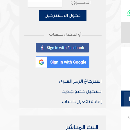
الـمـــــرور:
دخول المشتركين
أو الدخول بحساب
استرجاع الرمز السري
تسجيل عضو جديد
إعادة تفعيل حساب
البث المباشر