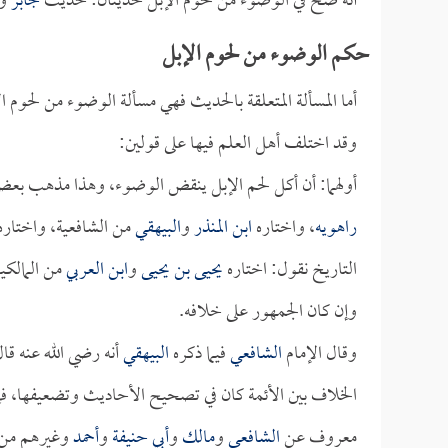
أنه صح في الوضوء من لحوم الإبل حديثان: حديث
جابر
و
حكم الوضوء من لحوم الإبل
أما المسألة المتعلقة بالحديث فهي مسألة الوضوء من لحوم
وقد اختلف أهل العلم فيها على قولين:
أولهما: أن أكل لحم الإبل ينقض الوضوء، وهذا مذهب بع
راهويه
، واختاره
ابن المنذر
و
البيهقي
من الشافعية، واختار
التاريخ نقول: اختاره
يحيى بن يحيى
و
ابن العربي
من المالكية
وإن كان الجمهور على خلافه.
وقال الإمام
الشافعي
فيما ذكره
البيهقي
أنه رضي الله عنه قا
الخلاف بين الأئمة كان في تصحيح الأحاديث وتضعيفها، فإ
معروف عن
الشافعي
و
مالك
و
أبي حنيفة
و
أحمد
وغيرهم من 