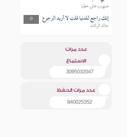
صهيب هاني خطبا
إنك راجع للدنيا قلت لا أريد الرجوع
0
خالد الراشد
عدد مرات
الاستماع
3095032047
عدد مرات الحفظ
840025352