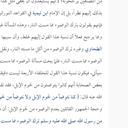
من المصنفين يرجحونه؛ لأنهم يستبعدون أن يخفى مثل هذا ال
بذلك إليهم نظراً، بل إن الإمام
ابن تيمية
في القواعد النوران
فإنهم يقولون بترك الوضوء مما مست النار، وهذه المسألة غ
ومما يرجح فعلاً أن نسبة هذا القول إليهم غلط، وأن سببها 
الطحاوي
وغيره ترك الوضوء من أكل ما مسته النار، ونقل
الوضوء مما مست النار، فلما بحث مسألة الوضوء مما مست الن
سيأتي، فيكون نسبة هذا القول للخلفاء الأربعة ليست دقيقة
بعض الصحابة أنهم كانوا يتوضئون من لحوم الإبل، فقد ن
الله عنه قال: (
كنا نتوضأ من لحوم الإبل ولا نتوضأ من لحو
وحجة الجمهور القائلين بعدم الوضوء من لحوم الإبل: أن ه
من رسول الله صلى الله عليه وسلم ترك الوضوء مما مست ا