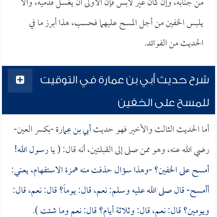
من جنابة، وإن كان غير لابس فإن الأولى أن يغسل قدميه، وألا
يلبس الخفين من أجل المسح عليهما فحسب، هذا أبرز ما في
الحديث من الفوائد.
شرح حديث أبي بن عمارة في التوقيت
للمسح على الخفين
أما الحديث الثالث والأخير فهو حديث
أبي بن عِمارة
-بكسر العين-
رضي الله عنه، وهو ممن صلى إلى القبلتين، أنه قال: (
يا رسول الله!
أمسح على الخفين؟ -وهذا سؤال حذفت منه همزة الاستفهام، يعني:
أأمسح- قال صلى الله عليه وسلم: نعم، قال: يوماً؟ قال: نعم، قال:
ويومين؟ قال: نعم، قال: وثلاثة أيام؟ قال: نعم وما شئت
).