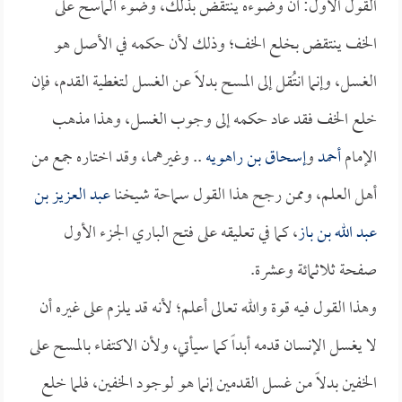
القول الأول: أن وضوءه ينتقض بذلك، وضوء الماسح على
الخف ينتقض بخلع الخف؛ وذلك لأن حكمه في الأصل هو
الغسل، وإنما انتُقل إلى المسح بدلاً عن الغسل لتغطية القدم، فإن
خلع الخف فقد عاد حكمه إلى وجوب الغسل، وهذا مذهب
الإمام
أحمد
و
إسحاق بن راهويه
.. وغيرهما، وقد اختاره جمع من
أهل العلم، وممن رجح هذا القول سماحة شيخنا
عبد العزيز بن
عبد الله بن باز
، كما في تعليقه على فتح الباري الجزء الأول
صفحة ثلاثمائة وعشرة.
وهذا القول فيه قوة والله تعالى أعلم؛ لأنه قد يلزم على غيره أن
لا يغسل الإنسان قدمه أبداً كما سيأتي، ولأن الاكتفاء بالمسح على
الخفين بدلاً من غسل القدمين إنما هو لوجود الخفين، فلما خلع