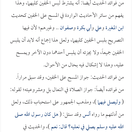
من فوائد الحديث أيضاً: أنه يشترط لبس الخفين كليهما، وهذا
يفهم من سائر الأحاديث الواردة في المسح على الخفين كحديث
ابن المغيرة
و
علي
و
أبي بكرة
و
صفوان
.. وغيرهم؛ لأن فيها
التصريح بلبس الخفين كليهما، ولعل هذا إجماع أنه لابد أن يلبس
الخفين جميعاً، ولا يجزئه أن يلبس أحدهما دون الآخر ويمسح
عليه، وهذا لا إشكال فيه بحال من الأحوال.
من فوائد الحديث: جواز المسح على الخفين، وقد سبق مراراً.
من فوائده أيضاً: جواز الصلاة في النعال بل ومشروعيته؛ لقوله:
(
وليصل فيهما
)، ومذهب الجمهور على استحباب ذلك، ولعل
من أدلتهم ما رواه
أنس
وقد سئل: (
هل كان رسول الله صلى
الله عليه وسلم يصلي في نعليه؟ قال: نعم
)، والحديث في