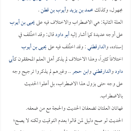
مجهول، وكذلك
محمد بن يزيد
و
أيوب بن قطن
.
العلة الثانية: هي الاضطراب والاختلاف فيه على
يحيى بن أيوب
على أوجه عديدة كما أشار إليه
أبو داود
قال: وقد اختُلف في
إسناده، و
الدارقطني
: وقد اختُلف فيه على
يحيى بن أيوب
اختلافاً كثيراً، وهذا الاختلاف لم يذكر أهل العلم المحققون كـ
أبي
داود
و
الدارقطني
و
ابن حجر
.. وغيرهم لم يذكروا ترجيح وجه
على وجه حتى يزول هذا الاضطراب، بل أعلوا الحديث
بالاضطراب.
فهاتان العلتان تضعفان الحديث والحجة مع من ضعفه.
الحديث لو صح دليل لمن قالوا بعدم التوقيت ولكنه لا يصح؛