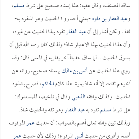
ساقه المصنف، وقال عقبه: هذا إسناد صحيح على شرط
مسلم
،
و
عبد الغفار بن داود
-يعني أحد رواة الحديث وهو المتفرد به-
ثقة . ولكن أشار إلى أن
عبد الغفار
تفرد بهذا الحديث عن غيره،
وأن هذا الحديث بهذا الاعتبار شاذ؛ ولذلك كان رحمه الله قبل أن
يسوق الحديث .. لما ساق حديثاً آخر يقاربه في المعنى قال: وقد
روي هذا الحديث عن
أنس بن مالك
بإسناد صحيح، رواته عن
آخرهم ثقات إلا أنه شاذ بمرة. هذا كلام
الحاكم
، فصرح بشذوذ
الحديث. وكذلك وافقه
الذهبي
وقال في تلخيصه للمستدرك:
على شرط
مسلم
تفرد به
عبد الغفار
وهو ثقة والحديث شاذ.
وبذلك تبين والله تعالى أعلم بالصواب: أن حديث
عمر
الموقوف
أصح وأقوى من حديث
أنس
المرفوع؛ وذلك لأن حديث
عمر