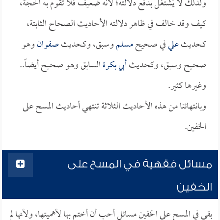
ولذلك لا يُشتغل بدفع دلالته؛ لأنه ضعيف فلا تقوم به الحجة،
كيف وقد خالف في ظاهر دلالته الأحاديث الصحاح الثابتة،
كحديث
علي
في صحيح
مسلم
وسبق، وكحديث
صفوان
وهو
صحيح وسبق، وكحديث
أبي بكرة
السابق وهو صحيح أيضاً..
وغيرها كثير.
وبانتهائنا من هذه الأحاديث الثلاثة تنتهي أحاديث المسح على
الخفين.
مسائل فقهية في المسح على
الخفين
بقي في المسح على الخفين مسائل أحب أن أختم بها لأهميتها، ولأنها لم