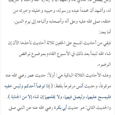
ومن يضلل فلا هادي له، وأشهد أن لا إله إلا الله وحده لا شريك
له، وأشهد أن محمداً عبده ورسوله، وحبيبه وخليله وخيرته من
خلقه، صلى الله عليه وعلى آله وأصحابه وأتباعه إلى يوم الدين.
أما بعد:
فبقي من أحاديث المسح على الخفين ثلاثة أحاديث نأخذها الآن إن
شاء الله لنبدأ بعد ذلك في الأسبوع القادم بموضوع نواقض
الوضوء.
وهذه الأحاديث الثلاثة الباقية هي: أولاً: حديث
عمر
رضي الله عنه
موقوفاً، وحديث
أنس
مرفوعاً بلفظ: (
إذا توضأ أحدكم ولبس خفيه
فليمسح عليهما، وليصل فيهما، ولا يخلعهما إن شاء إلا من الجنابة
).
والحديث الثاني: هو حديث
أبي بكرة
رضي الله عنه عن النبي صلى