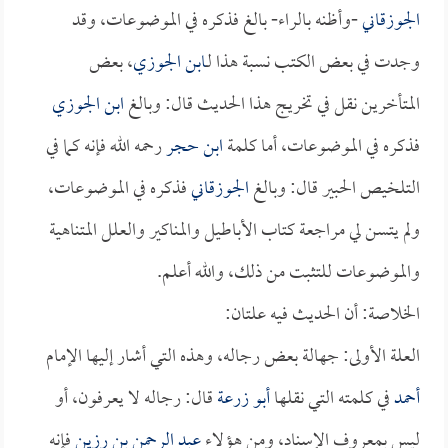
الجوزقاني
-وأظنه بالراء- بالغ فذكره في الموضوعات، وقد
وجدت في بعض الكتب نسبة هذا لـ
ابن الجوزي
، بعض
المتأخرين نقل في تخريج هذا الحديث قال: وبالغ
ابن الجوزي
فذكره في الموضوعات، أما كلمة
ابن حجر
رحمه الله فإنه كما في
التلخيص الحبير قال: وبالغ
الجوزقاني
فذكره في الموضوعات،
ولم يتسن لي مراجعة كتاب الأباطيل والمناكير والعلل المتناهية
والموضوعات للتثبت من ذلك، والله أعلم.
الخلاصة: أن الحديث فيه علتان:
العلة الأولى: جهالة بعض رجاله، وهذه التي أشار إليها الإمام
أحمد
في كلمته التي نقلها
أبو زرعة
قال: رجاله لا يعرفون، أو
ليس بمعروف الإسناد، ومن هؤلاء
عبد الرحمن بن رزين
فإنه