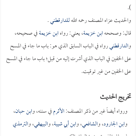
).
والحديث عزاه المصنف رحمه الله
للدارقطني
.
قال: وصححه
ابن خزيمة
، يعني: رواه
ابن خزيمة
في صحيحه،
و
الدارقطني
رواه في الباب السابق الذي هو: باب ما جاء في المسح
على الخفين في الباب الذي أشرت إليه من قبل؛ باب ما جاء في المسح
على الخفين من غير توقيت.
تخريج الحديث
ورواه أيضاً غير من ذكر المصنف:
الأثرم
في سننه، و
ابن حبان
،
و
ابن الجارود
، و
الشافعي
، و
ابن أبي شيبة
، و
البيهقي
، و
الترمذي