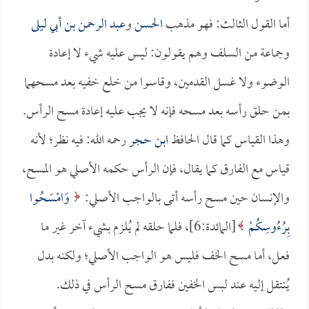
أما القول الثالث: فهو مذهب
الحسن
و
عبد الرحمن بن أبي ليلى
وجماعة من السلف وهم يقولون: ليس عليه شيء لا إعادة
الوضوء ولا غسل القدمين، وقاسوا من خلع خفيه بعد مسحهما
بمن حلق رأسه بعد مسحه فإنه لا يجب عليه إعادة مسح الرأس.
وهذا القياس كما قال الحافظ
ابن حجر
رحمه الله: فيه نظر؛ لأنه
قياس مع الفارق كما يقال، فإن الرأس حكمه الأصلي هو المسح،
والإنسان حين مسح رأسه أتى بالواجب الأصلي:
وَامْسَحُوا
بِرُءُوسِكُمْ
[المائدة:6]، فلما حلقه لم يُلزم بشيء آخر غير ما
فعل، أما مسح الخف فليس هو الواجب الأصلي؛ ولكنه بدل
يُنتقل إليه عند لبس الخفين ففارق مسح الرأس في ذلك.