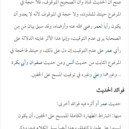
صح أن الحديث شاذ وأن الصحيح الموقوف، فلا حجة في
المرفوع حينئذ لشذوذه، ولا حجة في الموقوف لأنه لا يعدو أن
يكون رأياً لـ
عمر
رضي الله عنه وأرضاه، وقد سبق بيان مَن مِن
الصحابة يرى عدم التوقيت، وإنما هذا الأثر غايته الدلالة على
رأي
عمر
على عدم التوقيت إن دل على ذلك، وحينئذ فالحجة في
المرفوع الثابت من حديث
أنس
ومن حديث
صفوان
و
أبي بكرة
.. وغيرهما و
علي
وغيره في توقيت المسح على الخفين.
فوائد الحديث
حديث
عمر
أو أثره فيه فوائد أخرى:
منها: اشتراط الطهارة الكاملة للمسح على الخفين، أن يكون
لبسهما على طهارة كاملة، وهذا أيضاً سبق الكلام فيه، وذكر