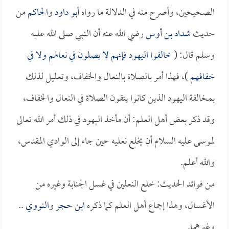
الصحيحين، وأصرح منه في الدلالة ما رواه
أبو داود
و
الحاكم
من
حديث
شداد بن أوس
رضي الله عنه أن النبي صلى الله عليه
وسلم قال: (
خالفوا اليهود فإنهم لا يصلون في نعالهم ولا في
خفافهم
)، فهذا أمر بالصلاة بالنعال والخفاف، وتعليل لذلك
بمخالفة اليهود الذين كانوا يتقون الصلاة في النعال والخفاف،
وقد ذكر بعض أهل العلم: أن مأخذ اليهود في ذلك أمر الله تعالى
لموسى عليه السلام أن يخلع نعليه حين جاء إلى الوادي المقدس،
والله أعلم.
من فوائد الحديث: خلع النعلين في غسل الجنابة وغيره من
الأغسال، وهذا إجماع أهل العلم كما ذكره
ابن حجر
و
النووي
..
وغيرهما.