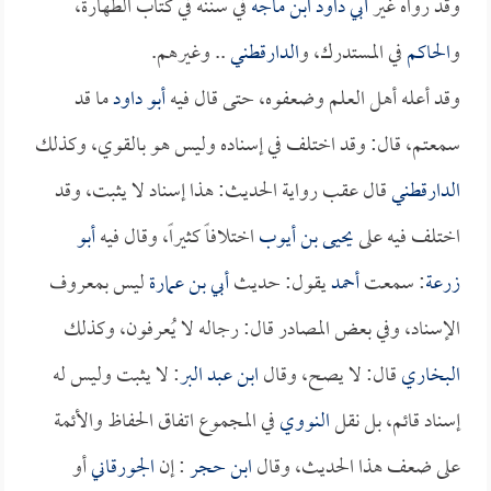
وقد رواه غير
أبي داود
ابن ماجه
في سننه في كتاب الطهارة،
و
الحاكم
في المستدرك، و
الدارقطني
.. وغيرهم.
وقد أعله أهل العلم وضعفوه، حتى قال فيه
أبو داود
ما قد
سمعتم، قال: وقد اختلف في إسناده وليس هو بالقوي، وكذلك
الدارقطني
قال عقب رواية الحديث: هذا إسناد لا يثبت، وقد
اختلف فيه على
يحيى بن أيوب
اختلافاً كثيراً، وقال فيه
أبو
زرعة
: سمعت
أحمد
يقول: حديث
أبي بن عمارة
ليس بمعروف
الإسناد، وفي بعض المصادر قال: رجاله لا يُعرفون، وكذلك
البخاري
قال: لا يصح، وقال
ابن عبد البر
: لا يثبت وليس له
إسناد قائم، بل نقل
النووي
في المجموع اتفاق الحفاظ والأئمة
على ضعف هذا الحديث، وقال
ابن حجر
: إن
الجورقاني
أو