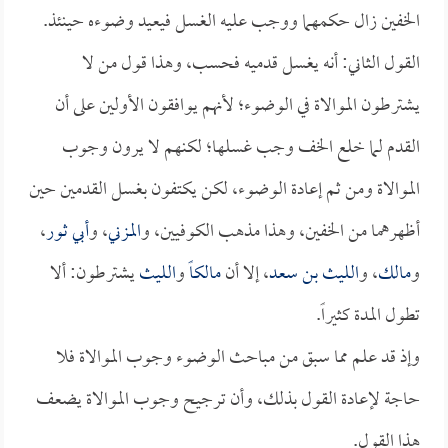
الخفين زال حكمهما ووجب عليه الغسل فيعيد وضوءه حينئذ.
القول الثاني: أنه يغسل قدميه فحسب، وهذا قول من لا
يشترطون الموالاة في الوضوء؛ لأنهم يوافقون الأولين على أن
القدم لما خلع الخف وجب غسلها؛ لكنهم لا يرون وجوب
الموالاة ومن ثم إعادة الوضوء، لكن يكتفون بغسل القدمين حين
أظهرهما من الخفين، وهذا مذهب الكوفيين، و
المزني
، و
أبي ثور
،
و
مالك
، و
الليث بن سعد
، إلا أن
مالكاً
و
الليث
يشترطون: ألا
تطول المدة كثيراً.
وإذ قد علم مما سبق من مباحث الوضوء وجوب الموالاة فلا
حاجة لإعادة القول بذلك، وأن ترجيح وجوب الموالاة يضعف
هذا القول.