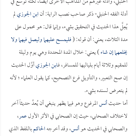
الحنبلي، وأدلة غيرهم من المذاهب الأخرى أيضاً، لكنه توسع في
أدلة الفقه الحنبلي- ذكر صاحب نصب الراية: أن
ابن الجوزي
لم
يُعِلَّ هذا الحديث في التحقيق بشيء، وإنما قال: هو محمول على
مدة الثلاث، يعني: أن قوله: (
فليمسح عليهما وليصل فيهما ولا
يخلعهما إن شاء
) يعني: خلال المدة المحددة وهي يوم وليلة
للمقيم وثلاثة أيام بلياليها للمسافر، فـ
ابن الجوزي
أوَّل الحديث
إن صح التعبير، والتأويل فرع التصحيح، كما يقول العلماء ؛ لأنه
لم يتعرض لسنده بشيء.
أما حديث
أنس
المرفوع وهو فيما يظهر ينبغي أن يُعدَّ حديثاً آخر
لاختلاف الصحابي، حيث إن الصحابي في الأثر الأول
عمر
،
والصحابي في الحديث هو
أنس
، وقد أخرجه
الحاكم
باللفظ الذي