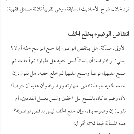
ترد خلال شرح الأحاديث السابقة، وهي تقريباً ثلاثة مسائل فقهية:
انتقاض الوضوء بخلع الخف
الأولى: مسألة: هل ينتقض الوضوء إذا خلع الماسح خفه أم لا؟
يعني: لو افترضنا أن إنساناً لبس خفيه على طهارة ثم أحدث ثم
مسح عليهما، توضأ ومسح عليهما ثم خلع خفيه، هل نقول: إن
خلعه لخفيه حينئذ ناقض لطهارته ووضوئه وأن عليه أن يتوضأ؛
لأن وضوءه كان بالمسح على الخفين وليس بغسل القدمين، أم
نقول: إن وضوءه باق، وإن خلع الخف ليس بناقض لوضوئه؟
هذه المسألة فيها ثلاثة أقوال: