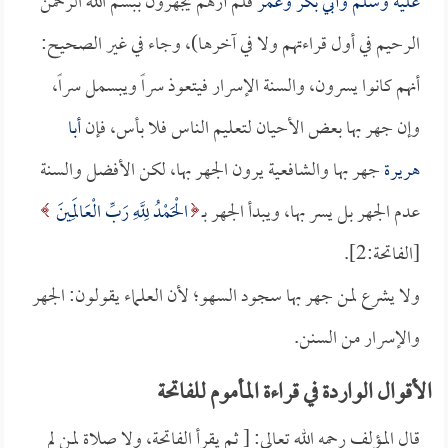
عليه وسلم و
أبي بكر
و
عمر
فلم أرهم يجهرون ببسم الله الرحمن
الرحيم في أول قراءتهم ولا في آخرها)، وجاء في غير الصحيح:
أنهم كانوا يسرون، والسنة الإسرار فيتعوذ سراً ويبسمل سراً،
وإن جهر بها بعض الأحيان لتعليم الناس فلا بأس، فإن
أبا
هريرة
جهر بها والشافعية يرون الجهر بها، لكن الأفضل والسنة
عدم الجهر بل يسر بها، ويبدأ الجهر بـ
الْحَمْدُ لِلَّهِ رَبِّ الْعَالَمِينَ
[الفاتحة:2].
ولا يشرع لمن جهر بها سجود السهو؛ لأن العلماء يقولون: الجهر
والإسرار من السنن.
الأقوال الواردة في قراءة المأموم للفاتحة
قال المؤلف رحمه الله تعالى: [ ثم يقرأ الفاتحة، ولا صلاة لمن لم