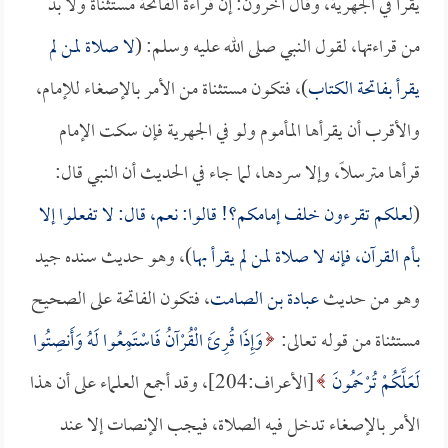
يقرأ في الجهرية، وقال آخرون: إن قراءة الفاتحة مستثناة ولا بد
من قراءتها، لقول النبي صلى الله عليه وسلم: (
لا صلاة لمن لم
يقرأ بفاتحة الكتاب
)، فتكون مستثناة من الأمر بالإصغاء للإمام،
والأقرب أن يقرأها المأموم ولو في الجهرية فإن سكت الإمام
قرأها مترسلاً، وإلا سردها، لما جاء في الحديث أن النبي قال:
(
لعلكم تقرءون خلف إمامكم؟! قالوا: نعم، قال: لا تفعلوا إلا
بأم القرآن، فإنه لا صلاة لمن لم يقرأ بها
)، وهو حديث سنده جيد
وهو من حديث
عبادة بن الصامت
، فتكون الفاتحة على الصحيح
مستثناة من قوله تعالى:
وَإِذَا قُرِئَ الْقُرْآنُ فَاسْتَمِعُوا لَهُ وَأَنصِتُوا
لَعَلَّكُمْ تُرْحَمُونَ
[الأعراف:204]، وقد أجمع العلماء على أن هذا
الأمر بالإصغاء تدخل فيه الصلاة، فيجب الإنصات إلا عند