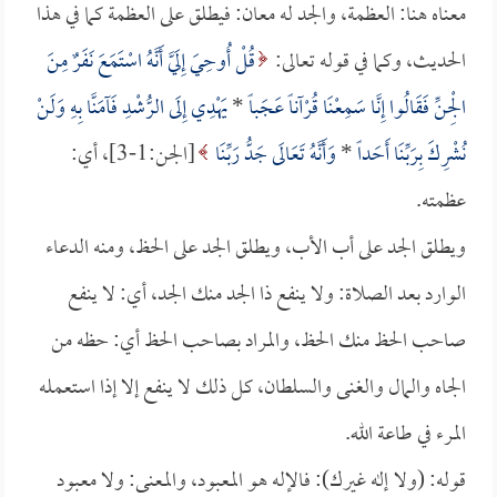
معناه هنا: العظمة، والجد له معان: فيطلق على العظمة كما في هذا
الحديث، وكما في قوله تعالى:
قُلْ أُوحِيَ إِلَيَّ أَنَّهُ اسْتَمَعَ نَفَرٌ مِنَ
الْجِنِّ فَقَالُوا إِنَّا سَمِعْنَا قُرْآناً عَجَباً
*
يَهْدِي إِلَى الرُّشْدِ فَآمَنَّا بِهِ وَلَنْ
نُشْرِكَ بِرَبِّنَا أَحَداً
*
وَأَنَّهُ تَعَالَى جَدُّ رَبِّنَا
[الجن:1-3]، أي:
عظمته.
ويطلق الجد على أب الأب، ويطلق الجد على الحظ، ومنه الدعاء
الوارد بعد الصلاة: ولا ينفع ذا الجد منك الجد، أي: لا ينفع
صاحب الحظ منك الحظ، والمراد بصاحب الحظ أي: حظه من
الجاه والمال والغنى والسلطان، كل ذلك لا ينفع إلا إذا استعمله
المرء في طاعة الله.
قوله: (ولا إله غيرك): فالإله هو المعبود، والمعنى: ولا معبود