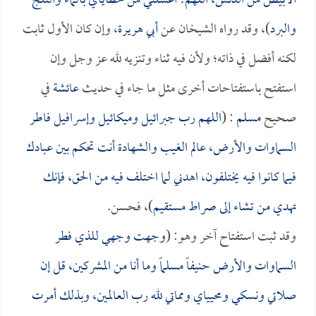
الأبيض من الدنس، اللهم! اغسلني من خطاياي بالماء والثلج
والبرد
)، وقد رواه الشيخان عن
أبي هريرة
، وإن كان الأول ثابت
لكنه أفضل في ذاته؛ ولأن فيه ثناء وتنزيه لله عز وجل وإن
استفتح باستفتاحات أخرى مثل ما جاء في حديث
عائشة
في
صحيح
مسلم
: (
اللهم رب جبرائيل وميكائيل وإسرافيل فاطر
السماوات والأرض، عالم الغيب والشهادة أنت تحكم بين عبادك
فيما كانوا فيه يختلفون، اهدني لما اختلف فيه من الحق، فإنك
تهدي من تشاء إلى صراط مستقيم
)، فحسن.
وقد ثبت استفتاح آخر وهو: (
وجهت وجهي للذي فطر
السماوات والأرض حنيفاً مسلماً وما أنا من المشركين، قل إن
صلاتي ونسكي ومحيياي ومماتي لله رب العالمين، وبذلك أمرت