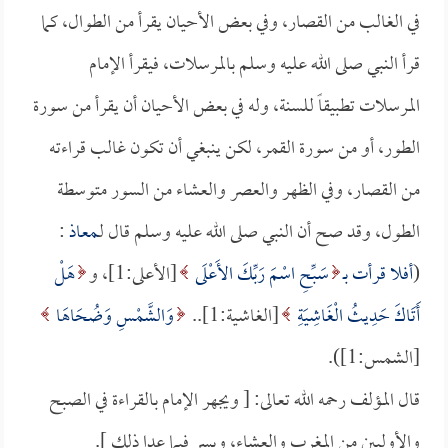
في الغالب من القصار، وفي بعض الأحيان يقرأ من الطوال، كما
قرأ النبي صلى الله عليه وسلم بالمرسلات، فيقرأ الإمام
المرسلات تطبيقاً للسنة، وله في بعض الأحيان أن يقرأ من سورة
الطور، أو من سورة القمر، لكن ينبغي أن تكون غالب قراءته
من القصار، وفي الظهر والعصر والعشاء من السور متوسطة
الطول، وقد صح أن النبي صلى الله عليه وسلم قال لـ
معاذ
:
(
أفلا قرأت بـ
سَبِّحِ اسْمَ رَبِّكَ الأَعْلَى
[الأعلى:1]، و
هَلْ
أَتَاكَ حَدِيثُ الْغَاشِيَةِ
[الغاشية:1]..
وَالشَّمْسِ وَضُحَاهَا
[الشمس:1]).
قال المؤلف رحمه الله تعالى: [ ويجهر الإمام بالقراءة في الصبح
والأوليين من المغرب والعشاء، ويسر فيما عدا ذلك ].