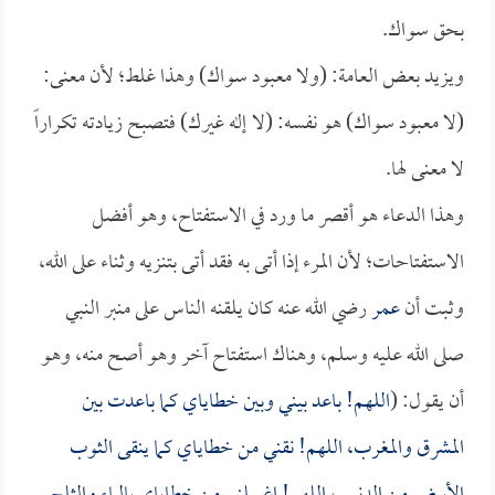
بحق سواك.
ويزيد بعض العامة: (ولا معبود سواك) وهذا غلط؛ لأن معنى:
(لا معبود سواك) هو نفسه: (لا إله غيرك) فتصبح زيادته تكراراً
لا معنى لها.
وهذا الدعاء هو أقصر ما ورد في الاستفتاح، وهو أفضل
الاستفتاحات؛ لأن المرء إذا أتى به فقد أتى بتنزيه وثناء على الله،
وثبت أن
عمر
رضي الله عنه كان يلقنه الناس على منبر النبي
صلى الله عليه وسلم، وهناك استفتاح آخر وهو أصح منه، وهو
أن يقول: (
اللهم! باعد بيني وبين خطاياي كما باعدت بين
المشرق والمغرب، اللهم! نقني من خطاياي كما ينقى الثوب