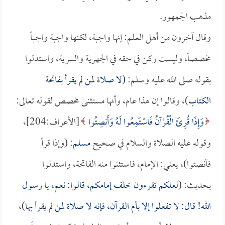
مذهب الجمهور.
وقال آخرون من أهل العلم: إنها واجبة، لكنها واجبة واجباً
مخصصاً، وليست ركن في حقه في الجهرية والسرية، واستدلوا
بقوله صلى الله عليه وسلم: (
لا صلاة لمن لم يقرأ بفاتحة
الكتاب
)، وقالوا إن هذا عام، وأنها مستثنى مخصص لقوله تعالى:
وَإِذَا قُرِئَ الْقُرْآنُ فَاسْتَمِعُوا لَهُ وَأَنصِتُوا
[الأعراف:204]،
وقوله عليه الصلاة والسلام في صحيح
مسلم
: (وإذا قرأ
فأنصتوا)، يعني: الإمام، فاستثنوا منه الفاتحة، واستدلوا
بحديث: (
لعلكم تقرءون خلف إمامكم، قالوا: نعم، يا رسول
الله! قال: لا تفعلوا إلا بأم القرآن، فإنه لا صلاة لمن لم يقرأ بها
)،