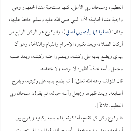
العظيم، وسبحان ربي الأعلى، كلها مستحبة عند الجمهور وهي
واجبة عند الحنابلة؛ لأن النبي صلى الله عليه وسلم حافظ عليها،
وقال: (
صلوا كما رأيتموني أصلي
)، والركوع هو الركن الرابع من
أركان الصلاة، وبعد تكبيرة الإحرام والقيام والفاتحة، وهو أن
يهوي ويضع يديه على ركبتيه، ويلقم راحتيه ركبتيه، ويمد صلبه
ويجعل رأسه محاذياً لظهره لا يرفعه ولا يخفضه.
قال المؤلف رحمه الله تعالى: [ ثم يضع يديه على ركبتيه، ويفرج
أصابعه، ويمد ظهره، ويجعل رأسه حياله، ثم يقول: سبحان ربي
العظيم. ثلاثاً ].
فالركوع ركن كما تقدم، أما كونه يلقم يديه ركبتيه ويفرج بين
أصابعه ويمد صلبه ويجعل رأسه حياله، فهذا من المستحبات