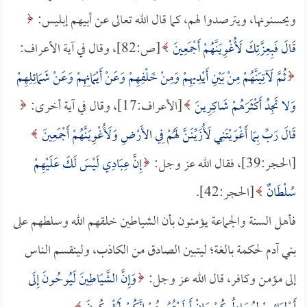
ويحسنونها، ويترصدوا لهم، كما قال الله تعالى عن أبيهم إبليس:
قَالَ فَبِعِزَّتِكَ لَأُغْوِيَنَّهُمْ أَجْمَعِينَ
[ص:82]، وقال في آية الأعراف:
ثُمَّ لَآتِيَنَّهُمْ مِنْ بَيْنِ أَيْدِيهِمْ وَمِنْ خَلْفِهِمْ وَعَنْ أَيْمَانِهِمْ وَعَنْ شَمَائِلِهِمْ
وَلا تَجِدُ أَكْثَرَهُمْ شَاكِرِينَ
[الأعراف:17]، وقال في آية أخرى:
قَالَ رَبِّ بِمَا أَغْوَيْتَنِي لَأُزَيِّنَنَّ لَهُمْ فِي الأَرْضِ وَلَأُغْوِيَنَّهُمْ أَجْمَعِينَ
[الحجر:39]، فقال الله عز وجل:
إِنَّ عِبَادِي لَيْسَ لَكَ عَلَيْهِمْ
سُلْطَانٌ
[الحجر:42].
فأهل السنة والجماعة يؤمنون بأن الشياطين خلقهم الله وسلطهم على
بني آدم لحكمة بالغة؛ ليتبين الصادق من الكاذب، ولينقسم الناس
إلى مؤمن وكافر، قال الله عز وجل:
وَإِنَّ الشَّيَاطِينَ لَيُوحُونَ إِلَى