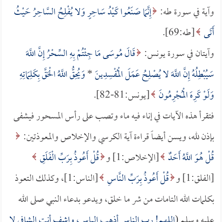
وآية في سورة طه:
إِنَّمَا صَنَعُوا كَيْدُ سَاحِرٍ وَلا يُفْلِحُ السَّاحِرُ حَيْثُ
أَتَى
[طه:69].
وآيتان في سورة يونس:
قَالَ مُوسَى مَا جِئْتُمْ بِهِ السِّحْرُ إِنَّ اللَّهَ
سَيُبْطِلُهُ إِنَّ اللَّهَ لا يُصْلِحُ عَمَلَ الْمُفْسِدِينَ
*
وَيُحِقُّ اللَّهُ الْحَقَّ بِكَلِمَاتِهِ
وَلَوْ كَرِهَ الْمُجْرِمُونَ
[يونس:81-82].
فتقرأ هذه الآيات في إناء فيه ماء وتصب على رأس المسحور فيشفى
بإذن لله، ويسن أيضاً قراءة آية الكرسي والإخلاص والمعوذتين:
قُلْ هُوَ اللَّهُ أَحَدٌ
[الإخلاص:1] و
قُلْ أَعُوذُ بِرَبِّ الْفَلَقِ
[الفلق:1] و
قُلْ أَعُوذُ بِرَبِّ النَّاسِ
[الناس:1]، وكذلك التعوذ
بكلمات الله التامات من شر ما خلق، ويدعو بدعاء النبي صلى الله
عليه وسلم (
اللهم! رب الناس أذهب الباس، واشف أنت الشافي لا