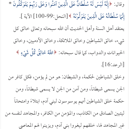
وقال:
إِنَّهُ لَيْسَ لَهُ سُلْطَانٌ عَلَى الَّذِينَ آمَنُوا وَعَلَى رَبِّهِمْ يَتَوَكَّلُونَ
*
إِنَّمَا سُلْطَانُهُ عَلَى الَّذِينَ يَتَوَلَّوْنَهُ
[النحل:99-100] الآية ].
يعتقد أهل السنة وأهل الحديث أن الله سبحانه وتعالى خالق كل
شيء، خالق الشياطين وخالق الملائكة، وخالق الآدميين، وخالق
الحيوانات والدواب، كما قال سبحانه:
اللَّهُ خَالِقُ كُلِّ شَيْءٍ
[الرعد:16].
وخلق الشياطين لحكمة، والشيطان: هو من لم يؤمن، فكل كافر من
الجن يسمى شيطاناً، ومن آمن من الجن لا يسمى شيطاناً، ومن
حكمة خلق الشياطين أنهم يوسوسون لبني آدم، ابتلاءً وامتحاناً
ليتبين الصادق من الكاذب، والمؤمن من الكافر، والمجاهد لنفسه من
غير المجاهد لها، خلقهم ليغووا بني آدم، ويزينوا لهم المعاصي