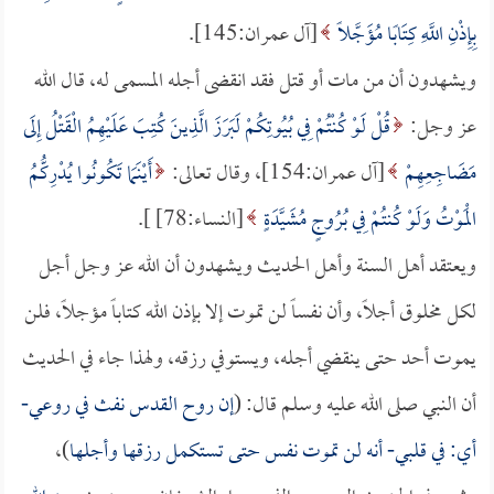
بِإِذْنِ اللَّهِ كِتَابًا مُؤَجَّلًا
[آل عمران:145].
ويشهدون أن من مات أو قتل فقد انقضى أجله المسمى له، قال الله
عز وجل:
قُلْ لَوْ كُنْتُمْ فِي بُيُوتِكُمْ لَبَرَزَ الَّذِينَ كُتِبَ عَلَيْهِمُ الْقَتْلُ إِلَى
مَضَاجِعِهِمْ
[آل عمران:154]، وقال تعالى:
أَيْنَمَا تَكُونُوا يُدْرِكُّمُ
الْمَوْتُ وَلَوْ كُنتُمْ فِي بُرُوجٍ مُشَيَّدَةٍ
[النساء:78] ].
ويعتقد أهل السنة وأهل الحديث ويشهدون أن الله عز وجل أجل
لكل مخلوق أجلاً، وأن نفساً لن تموت إلا بإذن الله كتاباً مؤجلاً، فلن
يموت أحد حتى ينقضي أجله، ويستوفي رزقه، ولهذا جاء في الحديث
أن النبي صلى الله عليه وسلم قال: (
إن روح القدس نفث في روعي-
أي: في قلبي- أنه لن تموت نفس حتى تستكمل رزقها وأجلها
)،