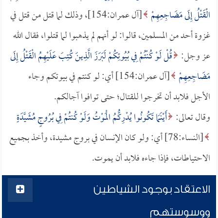
الْقَتْلُ إِلَى مَضَاجِعِهِمْ
[آل عمران:154]، وذلك لما قتل من قتل في
غزوة أحد من المسلمين، قالوا: لو أنهم لم يذهبوا لما قتلوا، فقال الله
عز وجل:
قُلْ لَوْ كُنْتُمْ فِي بُيُوتِكُمْ لَبَرَزَ الَّذِينَ كُتِبَ عَلَيْهِمُ الْقَتْلُ إِلَى
مَضَاجِعِهِمْ
[آل عمران:154] أي: لو كنتم في بيوتكم وجاء
الأجل فلابد أن تخرجوا للقتال؛ حتى توافوا آجالكم.
وقال تعالى:
أَيْنَمَا تَكُونُوا يُدْرِكُّمُ الْمَوْتُ وَلَوْ كُنتُمْ فِي بُرُوجٍ مُشَيَّدَةٍ
[النساء:78] أي: ولو كان الإنسان في بروج مشيدة، وأخذ بجميع
الاحتياطات، فإذا جاءه فلابد أن يموت.
الاعتقاد بوجود الشياطين
ووسوستهم