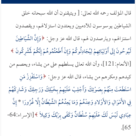
قال المؤلف رحمه الله تعالى: [ ويتيقنون أن الله سبحانه خلق
الشياطين يوسوسون للآدميين ويعتدون استزلالهم، ويقصدون
استنزالهم، ويترصدون لهم، قال الله عز وجل:
وَإِنَّ الشَّيَاطِينَ
لَيُوحُونَ إِلَى أَوْلِيَائِهِمْ لِيُجَادِلُوكُمْ وَإِنْ أَطَعْتُمُوهُمْ إِنَّكُمْ لَمُشْرِكُونَ
[الأنعام:121]، وأن الله تعالى يسلطهم على من يشاء، ويعصم من
كيدهم ومكرهم من يشاء، قال الله عز وجل:
وَاسْتَفْزِزْ مَنِ
اسْتَطَعْتَ مِنْهُمْ بِصَوْتِكَ وَأَجْلِبْ عَلَيْهِمْ بِخَيْلِكَ وَرَجِلِكَ وَشَارِكْهُمْ
فِي الأَمْوَالِ وَالأَوْلادِ وَعِدْهُمْ وَمَا يَعِدُهُمُ الشَّيْطَانُ إِلَّا غُرُورًا
*
إِنَّ
عِبَادِي لَيْسَ لَكَ عَلَيْهِمْ سُلْطَانٌ وَكَفَى بِرَبِّكَ وَكِيلًا
[الإسراء:64-
65].