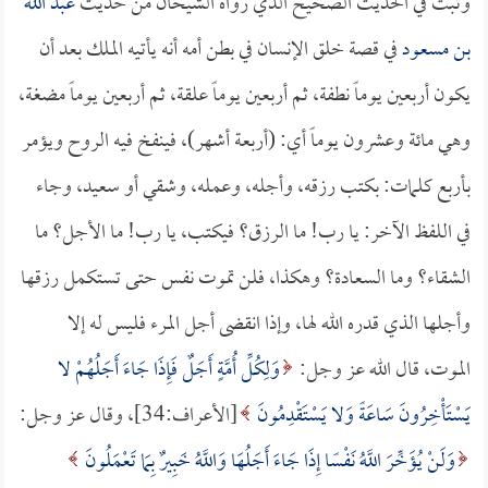
وثبت في الحديث الصحيح الذي رواه الشيخان من حديث
عبد الله
بن مسعود
في قصة خلق الإنسان في بطن أمه أنه يأتيه الملك بعد أن
يكون أربعين يوماً نطفة، ثم أربعين يوماً علقة، ثم أربعين يوماً مضغة،
وهي مائة وعشرون يوماً أي: (أربعة أشهر)، فينفخ فيه الروح ويؤمر
بأربع كلمات: بكتب رزقه، وأجله، وعمله، وشقي أو سعيد، وجاء
في اللفظ الآخر: يا رب! ما الرزق؟ فيكتب، يا رب! ما الأجل؟ ما
الشقاء؟ وما السعادة؟ وهكذا، فلن تموت نفس حتى تستكمل رزقها
وأجلها الذي قدره الله لها، وإذا انقضى أجل المرء فليس له إلا
الموت، قال الله عز وجل:
وَلِكُلِّ أُمَّةٍ أَجَلٌ فَإِذَا جَاءَ أَجَلُهُمْ لا
يَسْتَأْخِرُونَ سَاعَةً وَلا يَسْتَقْدِمُونَ
[الأعراف:34]، وقال عز وجل:
وَلَنْ يُؤَخِّرَ اللَّهُ نَفْسًا إِذَا جَاءَ أَجَلُهَا وَاللَّهُ خَبِيرٌ بِمَا تَعْمَلُونَ