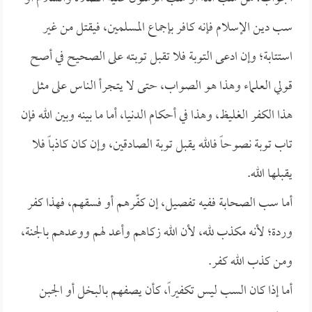
سب دين الإسلام فإنه كافر بإجماع المسلمين، فيقتل من غير
استتابة؛ وإن ادعى التوبة فلا تقبل توبته على الصحيح في أصح
قولي العلماء وهذا هو الصواب، حتى لا يتجرأ الناس على مثل
هذا الكفر الغليظ، وهذا في أحكام الدنيا، أما ما بينه وبين الله فإن
تاب توبة نصوحاً فالله يقبل توبة الصادقين، وإن كان كاذباً فلا
يقبلها الله.
أما سب الصحابة ففيه تفصيل، إن كفّرهم أو فسقهم، فهذا كفر
وردة؛ لأنه مكذب لله، لأن الله زكاهم وأعد لهم ووعدهم بالجنة،
ومن كذب الله كفر.
أما إذا كان السب ليس تكفيراً، كأن يصفهم بالبخل أو الجبن