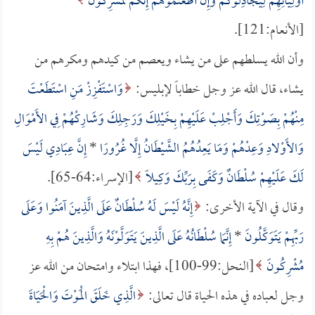
أَوْلِيَائِهِمْ لِيُجَادِلُوكُمْ وَإِنْ أَطَعْتُمُوهُمْ إِنَّكُمْ لَمُشْرِكُونَ
[الأنعام:121].
وأن الله يسلطهم على من يشاء ويعصم من كيدهم ومكرهم من
يشاء، قال الله عز وجل خطاباً لإبليس:
وَاسْتَفْزِزْ مَنِ اسْتَطَعْتَ
مِنْهُمْ بِصَوْتِكَ وَأَجْلِبْ عَلَيْهِمْ بِخَيْلِكَ وَرَجِلِكَ وَشَارِكْهُمْ فِي الأَمْوَالِ
وَالأَوْلادِ وَعِدْهُمْ وَمَا يَعِدُهُمُ الشَّيْطَانُ إِلَّا غُرُورًا
*
إِنَّ عِبَادِي لَيْسَ
لَكَ عَلَيْهِمْ سُلْطَانٌ وَكَفَى بِرَبِّكَ وَكِيلًا
[الإسراء:64-65].
وقال في الآية الأخرى:
إِنَّهُ لَيْسَ لَهُ سُلْطَانٌ عَلَى الَّذِينَ آمَنُوا وَعَلَى
رَبِّهِمْ يَتَوَكَّلُونَ
*
إِنَّمَا سُلْطَانُهُ عَلَى الَّذِينَ يَتَوَلَّوْنَهُ وَالَّذِينَ هُمْ بِهِ
مُشْرِكُونَ
[النحل:99-100]، فهذا ابتلاء وامتحان من الله عز
وجل لعباده في هذه الحياة قال تعالى:
الَّذِي خَلَقَ الْمَوْتَ وَالْحَيَاةَ