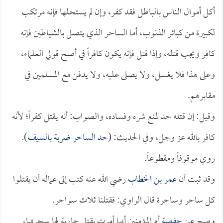
أكل أموال الناس بالباطل فقد كفر، وإن لم يستحلها فإنه مرتكب
لكبيرة من كبائر الذنوب، أما الساحر الذي يتصل بالشياطين فإنه
كافر ويجب قتله، وإذا قتل فإنه يكون كافراً في أصح قولي العلماء،
وعلى هذا فلا يغسل، ولا يصلى عليه، ولا يدفن مع المسلمين في
مقابرهم.
وقيل: إن قتله حد لمنع شره وفساده، والصواب: أنه يقتل كفراً؛ لأنه
كافر بالله عز وجل، وفي الحديث: (
حد الساحر ضربة بالسيف
).
روي موقوفاً ومقطوعاً.
وقد ثبت أن
عمر بن الخطاب
رضي الله عنه كتب إلى عماله أن يقتلوا
كل ساحر وساحرة قال الراوي: فقتلنا ثلاث سواحر.
وصح عن
حفصة
أم المؤمنين أنها أمرت بقتل جارية لها سحرتها،