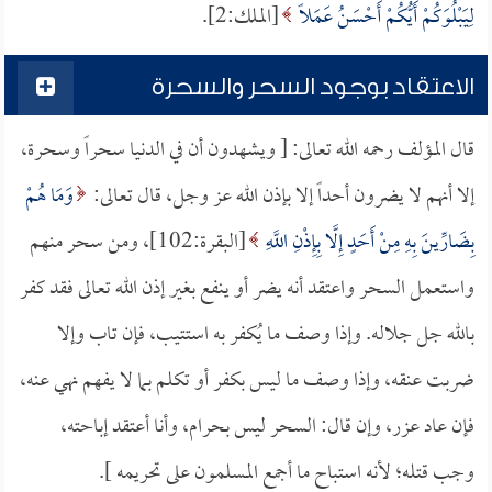
لِيَبْلُوَكُمْ أَيُّكُمْ أَحْسَنُ عَمَلًا
[الملك:2].
الاعتقاد بوجود السحر والسحرة
قال المؤلف رحمه الله تعالى: [ ويشهدون أن في الدنيا سحراً وسحرة،
إلا أنهم لا يضرون أحداً إلا بإذن الله عز وجل، قال تعالى:
وَمَا هُمْ
بِضَارِّينَ بِهِ مِنْ أَحَدٍ إِلَّا بِإِذْنِ اللَّهِ
[البقرة:102]، ومن سحر منهم
واستعمل السحر واعتقد أنه يضر أو ينفع بغير إذن الله تعالى فقد كفر
بالله جل جلاله. وإذا وصف ما يُكفر به استتيب، فإن تاب وإلا
ضربت عنقه، وإذا وصف ما ليس بكفر أو تكلم بما لا يفهم نهي عنه،
فإن عاد عزر، وإن قال: السحر ليس بحرام، وأنا أعتقد إباحته،
وجب قتله؛ لأنه استباح ما أجمع المسلمون على تحريمه ].