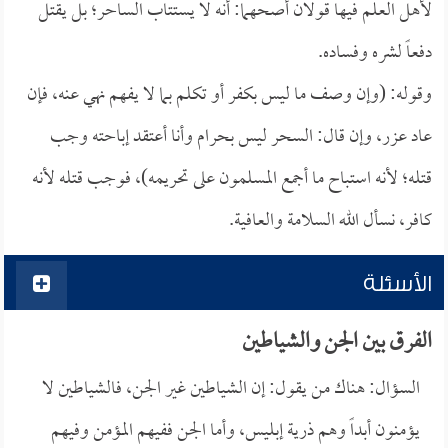
لأهل العلم فيها قولان أصحهما: أنه لا يستتاب الساحر؛ بل يقتل
دفعاً لشره وفساده.
وقوله: (وإن وصف ما ليس بكفر أو تكلم بما لا يفهم نهي عنه، فإن
عاد عزر، وإن قال: السحر ليس بحرام وأنا أعتقد إباحته وجب
قتله؛ لأنه استباح ما أجمع المسلمون على تحريمه)، فوجب قتله لأنه
كافر، نسأل الله السلامة والعافية.
الأسئلة
الفرق بين الجن والشياطين
السؤال: هناك من يقول: إن الشياطين غير الجن، فالشياطين لا
يؤمنون أبداً وهم ذرية إبليس، وأما الجن ففيهم المؤمن وفيهم