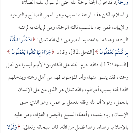
ورحمة
)، فدخول الجنة برحمة الله حتى الرسول عليه الصلاة
والسلام، لكن هذه الرحمة لها سبب وهو العمل الصالح والتوحيد
والإيمان، فمن جاء بالسبب نالته الرحمة، ومن لم يأت به لم تنله
الرحمة، وهذا ما جاءت به النصوص قال الله تعالى:
ادْخُلُوا الْجَنَّةَ
بِمَا كُنتُمْ تَعْمَلُونَ
[النحل:32]، وقال:
جَزَاءً بِمَا كَانُوا يَعْمَلُونَ
[السجدة:17]، فالله حرم الجنة على الكافرين؛ لأنهم ليسوا من أهل
رحمته، فقد يئسوا منها، وأما المؤمنون فهم من أهل رحمته ويدخلهم
الله الجنة بسبب أعمالهم، والله تعالى هو الذي من على الإنسان
بالعمل، ولولا أن الله وفقه للعمل لما عمل، وهو الذي خلق
الإنسان ورباه بنعمه، وأعطاه السمع والبصر والفؤاد، ومن عليه
بالإسلام، وهداه، وهذا فضل من الله، قال سبحانه وتعالى:
وَلَوْلا