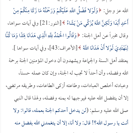
الله عز وجل:
وَلَوْلا فَضْلُ اللَّهِ عَلَيْكُمْ وَرَحْمَتُهُ مَا زَكَا مِنْكُمْ مِنْ
أَحَدٍ أَبَدًا وَلَكِنَّ اللَّهَ يُزَكِّي مَنْ يَشَاءُ
[النور:21] وفي آيات سواها،
وقال مخبراً عن أهل الجنة:
وَقَالُوا الْحَمْدُ لِلَّهِ الَّذِي هَدَانَا لِهَذَا وَمَا كُنَّا
لِنَهْتَدِيَ لَوْلا أَنْ هَدَانَا اللَّهُ
[الأعراف:43]، وفي آيات سواها ].
يعتقد أهل السنة والجماعة ويشهدون أن دخول المؤمنين الجنة برحمة
الله وفضله، وأن أحداً لا تجب له الجنة، وإن كان عمله حسناً،
وعبادته أخلص العبادات، وطاعته أزكى الطاعات، وطريقه مرتضى،
إلا أن يتفضل الله عليه فيوجبها له بمنه وفضله، ولهذا قال النبي
صلى الله عليه وسلم: (
لن يدخل أحدكم الجنة بعمله، قالوا: ولا
أنت يا رسول الله؟! قال: ولا أنا، إلا أن يتغمدني الله بفضل منه