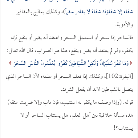
شفاء إلا شفاؤك شفاءً لا يغادر سقماً
)، وكذلك يعالج بالعقاقير
والأدوية.
فالساحر إذا سحر أو استعمل السحر واعتقد أنه يضر أو ينفع فإنه
يكفر، ولو لم يعتقد أنه يضر وينفع، هذا هو الصواب، قال الله تعالى:
وَمَا كَفَرَ سُلَيْمَانُ وَلَكِنَّ الشَّيَاطِينَ كَفَرُوا يُعَلِّمُونَ النَّاسَ السِّحْرَ
[البقرة:102]، وكذلك إذا تعلم السحر أو علمه؛ لأن الساحر الذي
يتصل بالشياطين لابد أن يفعل الشرك.
قوله: (وإذا وصف ما يكفر به استتيب، فإن تاب وإلا ضربت عنقه)
هذه مسألة خلافية بين أهل العلم، هل يستتاب الساحر أو لا
يستتاب؟!