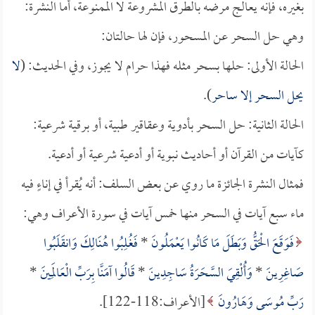
بغيره، فإنه يعالج مرضه بالطرق المشروعة لا الممنوعة، أما النشرة:
وهي حل السحر عن المسحور، فإن لها حالتان:
الحالة الأولى: حلها بسحر مثله فهذا حرام لا يجوز، وفي الحديث: (
لا
يحل السحر إلا ساحر
).
الحالة الثانية: حل السحر بأدوية وعقاقير طبية، أو برقية شرعية:
كآيات من القرآن أو أحاديث نبوية أو أدعية شرعية أو أدعية.
فمثال النشرة الجائزة ما روي عن بعض السلف: أنه يُقرأ في إناءٍ فيه
ماء سبع آيات في السحر منها خمس آيات في سورة الأعراف وهي:
فَوَقَعَ الْحَقُّ وَبَطَلَ مَا كَانُوا يَعْمَلُونَ
*
فَغُلِبُوا هُنَالِكَ وَانقَلَبُوا
صَاغِرِينَ
*
وَأُلْقِيَ السَّحَرَةُ سَاجِدِينَ
*
قَالُوا آمَنَّا بِرَبِّ الْعَالَمِينَ
*
رَبِّ مُوسَى وَهَارُونَ
[الأعراف:118-122].