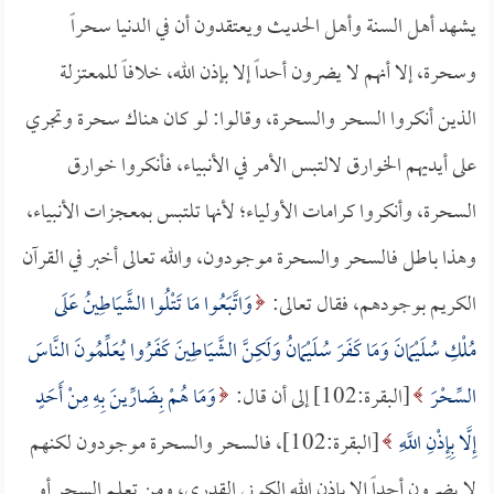
يشهد أهل السنة وأهل الحديث ويعتقدون أن في الدنيا سحراً
وسحرة، إلا أنهم لا يضرون أحداً إلا بإذن الله، خلافاً للمعتزلة
الذين أنكروا السحر والسحرة، وقالوا: لو كان هناك سحرة وتجري
على أيديهم الخوارق لالتبس الأمر في الأنبياء، فأنكروا خوارق
السحرة، وأنكروا كرامات الأولياء؛ لأنها تلتبس بمعجزات الأنبياء،
وهذا باطل فالسحر والسحرة موجودون، والله تعالى أخبر في القرآن
الكريم بوجودهم، فقال تعالى:
وَاتَّبَعُوا مَا تَتْلُوا الشَّيَاطِينُ عَلَى
مُلْكِ سُلَيْمَانَ وَمَا كَفَرَ سُلَيْمَانُ وَلَكِنَّ الشَّيَاطِينَ كَفَرُوا يُعَلِّمُونَ النَّاسَ
السِّحْرَ
[البقرة:102] إلى أن قال:
وَمَا هُمْ بِضَارِّينَ بِهِ مِنْ أَحَدٍ
إِلَّا بِإِذْنِ اللَّهِ
[البقرة:102]، فالسحر والسحرة موجودون لكنهم
لا يضرون أحداً إلا بإذن الله الكوني القدري، ومن تعلم السحر أو