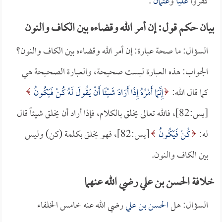
كفروا
علياً
و
عثمان
.
بيان حكم قول: إن أمر الله وقضاءه بين الكاف والنون
السؤال: ما صحة عبارة: إن أمر الله وقضاءه بين الكاف والنون؟
الجواب: هذه العبارة ليست صحيحة، والعبارة الصحيحة هي
كما قال الله:
إِنَّمَا أَمْرُهُ إِذَا أَرَادَ شَيْئًا أَنْ يَقُولَ لَهُ كُنْ فَيَكُونُ
[يس:82]، فالله تعالى يخلق بالكلام، فإذا أراد أن يخلق شيئاً قال
له:
كُنْ فَيَكُونُ
[يس:82]، فهو يخلق بكلمة (كن) وليس
بين الكاف والنون.
خلافة الحسن بن علي رضي الله عنهما
السؤال: هل
الحسن بن علي
رضي الله عنه خامس الخلفاء