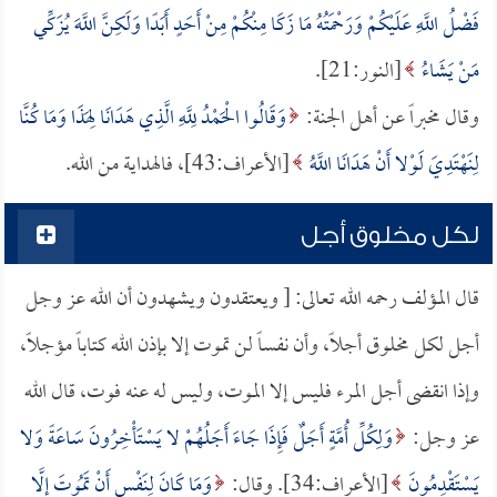
فَضْلُ اللَّهِ عَلَيْكُمْ وَرَحْمَتُهُ مَا زَكَا مِنْكُمْ مِنْ أَحَدٍ أَبَدًا وَلَكِنَّ اللَّهَ يُزَكِّي
مَنْ يَشَاءُ
[النور:21].
وقال مخبراً عن أهل الجنة:
وَقَالُوا الْحَمْدُ لِلَّهِ الَّذِي هَدَانَا لِهَذَا وَمَا كُنَّا
لِنَهْتَدِيَ لَوْلا أَنْ هَدَانَا اللَّهُ
[الأعراف:43]، فالهداية من الله.
لكل مخلوق أجل
قال المؤلف رحمه الله تعالى: [ ويعتقدون ويشهدون أن الله عز وجل
أجل لكل مخلوق أجلاً، وأن نفساً لن تموت إلا بإذن الله كتاباً مؤجلاً،
وإذا انقضى أجل المرء فليس إلا الموت، وليس له عنه فوت، قال الله
عز وجل:
وَلِكُلِّ أُمَّةٍ أَجَلٌ فَإِذَا جَاءَ أَجَلُهُمْ لا يَسْتَأْخِرُونَ سَاعَةً وَلا
يَسْتَقْدِمُونَ
[الأعراف:34]. وقال:
وَمَا كَانَ لِنَفْسٍ أَنْ تَمُوتَ إِلَّا