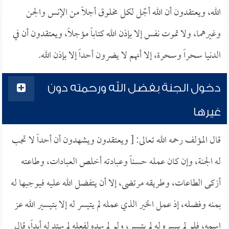
الله، ويعتقدون أن الله أجّل لكل مخلوق أجلاً من الإنس والجن
وغيرهما، ولا تموت نفس إلا بإذن الله كتاباً مؤجلاً، ويعتقدون أن في
الدنيا سحراً وسحرة، إلا أنهم لا يضرون أحداً إلا بإذن الله.
دخول الجنة بفضل الله ورحمته دون
غيرها
قال المؤلف رحمه الله تعالى: [ ويعتقدون ويشهدون أن أحداً لا تجب
له الجنة، وإن كان عمله حسناً وعبادته أخلص العبادات، وطاعته
أزكى الطاعات، وطريقه مرتضى، إلا أن يتفضل الله عليه فيوجبها له
بمنه وفضله، إذ عمل الخير الذي عمله لم يتيسر له إلا بتيسير الله عز
اسمه، فلو لم ييسره له لم يتيسر، ولو لم يهده لفعله لم يهتد له أبداً، قال