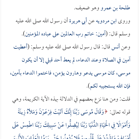
طلحة بن عمرو
وهو ضعيف.
وروى
ابن مردويه
عن
أبي هريرة
أن رسول الله صلى الله عليه
وسلم قال: (
آمين: خاتم رب العالمين على عباده المؤمنين
).
وعن
أنس
قال: قال رسول الله صلى الله عليه وسلم: (
أعطيت
آمين في الصلاة وعند الدعاء، لم يعط أحد قبلي إلا أن يكون
موسى، كان موسى يدعو وهارون يؤمن، فاختموا الدعاء بآمين،
فإن الله يستجيبه لكم
).
قلت: ومن هنا نزع بعضهم في الدلالة بهذه الآية الكريمة، وهي
قوله تعالى:
وَقَالَ مُوسَى رَبَّنَا إِنَّكَ آتَيْتَ فِرْعَوْنَ وَمَلَأَهُ زِينَةً
وَأَمْوَالًا فِي الْحَيَاةِ الدُّنْيَا رَبَّنَا لِيُضِلُّوا عَنْ سَبِيلِكَ رَبَّنَا اطْمِسْ عَلَى
أَمْوَالِهِمْ وَاشْدُدْ عَلَى قُلُوبِهِمْ فَلا يُؤْمِنُوا حَتَّى يَرَوُا الْعَذَابَ الأَلِيمَ