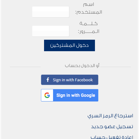
اسم
المستخدم:
كـلـــمـة
الـمـــــرور:
دخول المشتركين
أو الدخول بحساب
استرجاع الرمز السري
تسجيل عضو جديد
إعادة تفعيل حساب