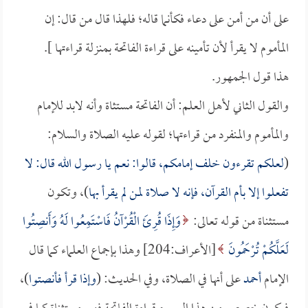
على أن من أمن على دعاء فكأنما قاله؛ فلهذا قال من قال: إن
المأموم لا يقرأ لأن تأمينه على قراءة الفاتحة بمنزلة قراءتها ].
هذا قول الجمهور.
والقول الثاني لأهل العلم: أن الفاتحة مستثاة وأنه لابد للإمام
والمأموم والمنفرد من قراءتها؛ لقوله عليه الصلاة والسلام:
(
لعلكم تقرءون خلف إمامكم، قالوا: نعم يا رسول الله قال: لا
تفعلوا إلا بأم القرآن، فإنه لا صلاة لمن لم يقرأ بها
)، وتكون
مستثناة من قوله تعالى:
وَإِذَا قُرِئَ الْقُرْآنُ فَاسْتَمِعُوا لَهُ وَأَنصِتُوا
لَعَلَّكُمْ تُرْحَمُونَ
[الأعراف:204] وهذا بإجماع العلماء كما قال
الإمام
أحمد
على أنها في الصلاة، وفي الحديث: (
وإذا قرأ فأنصتوا
)،