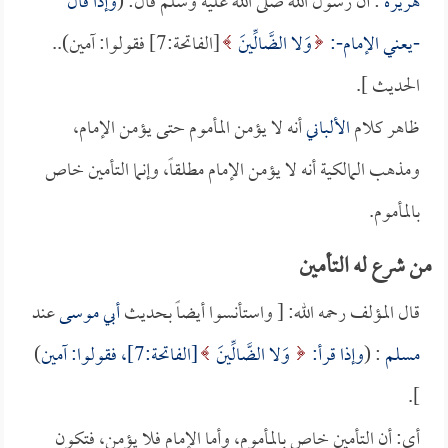
هريرة
: أن رسول الله صلى الله عليه وسلم قال: (
وإذا قال
-يعني الإمام-:
وَلا الضَّالِّينَ
[الفاتحة:7] فقولوا: آمين)..
الحديث ].
ظاهر كلام
الألباني
أنه لا يؤمن المأموم حتى يؤمن الإمام،
ومذهب المالكية أنه لا يؤمن الإمام مطلقاً، وإنما التأمين خاص
بالمأموم.
من شرع له التأمين
قال المؤلف رحمه الله: [ واستأنسوا أيضاً بحديث
أبي موسى
عند
مسلم
: (
وإذا قرأ:
وَلا الضَّالِّينَ
[الفاتحة:7]، فقولوا: آمين
)
].
أي: أن التأمين خاص بالمأموم، وأما الإمام فلا يؤمن، فتكون