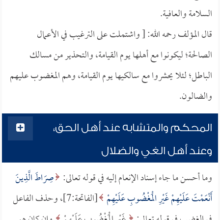
السلامة والعافية.
قال المؤلف رحمه الله: [ واشتملت على الترغيب في الأعمال
الصالحة؛ ليكونوا مع أهلها يوم القيامة، والتحذير من مسالك
الباطل؛ لئلا يحشروا مع سالكيها يوم القيامة، وهم المغضوب عليهم
والضالون.
المحكم والمتشابه عند أهل الحق،
وعند أهل الغي والضلال
وما أحسن ما جاء إسناد الإنعام إليه في قوله تعالى:
صِرَاطَ الَّذِينَ
أَنْعَمْتَ عَلَيْهِمْ غَيْرِ الْمَغْضُوبِ عَلَيْهِمْ
[الفاتحة:7]، وحذف الفاعل
في الغضب في قوله تعالى:
غَيْرِ الْمَغْضُوبِ عَلَيْهِمْ
وإن كان هو