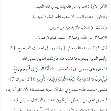
الأمر الأول: الهداية من الله بأن يهدي الله العبد.
والثاني: اهتداء العبد بأن يهديه الله، فيكون مهتدياً.
وكذلك الإضلال فلا بد فيه من أمرين:
الإضلال من الله، وضلال العبد، فيكون ضالاً.
قال المؤلف رحمه الله تعالى: [ وقد ورد في الحديث الصحيح: (
إذا
رأيتم الذين يتبعون ما تشابه منه فأولئك الذين سمى الله
فاحذروهم
)، يعني: في قوله تعالى:
فَأَمَّا الَّذِينَ فِي قُلُوبِهِمْ زَيْغٌ
فَيَتَّبِعُونَ مَا تَشَابَهَ مِنْهُ ابْتِغَاءَ الْفِتْنَةِ وَابْتِغَاءَ تَأْوِيلِهِ
[آل عمران:7]،
فليس -بحمد الله- لمبتدع في القرآن حجة صحيحة؛ لأن القرآن جاء
ليفصل الحق من الباطل مفرقاً بين الهدى والضلال، وليس فيه
تناقض ولا اختلاف؛ لأنه من عند الله (تَنزِيلٌ مِنْ حَكِيمٍ حَمِيدٍ).