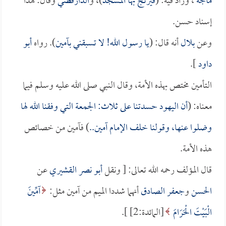
ماجه
، وزاد فيه: (
فيرتج بها المسجد
)، و
الدارقطني
وقال: هذا
إسناد حسن.
وعن
بلال
أنه قال: (
يا رسول الله! لا تسبقني بآمين
). رواه
أبو
داود
].
التأمين مختص بهذه الأمة، وقال النبي صلى الله عليه وسلم فيما
معناه: (
أن اليهود حسدتنا على ثلاث: الجمعة التي وفقنا الله لها
وضلوا عنها، وقولنا خلف الإمام آمين..
) فآمين من خصائص
هذه الأمة.
قال المؤلف رحمه الله تعالى: [ ونقل
أبو نصر القشيري
عن
الحسن
و
جعفر الصادق
أنهما شددا الميم من آمين مثل:
آمِّينَ
الْبَيْتَ الْحَرَامَ
[المائدة:2] ].