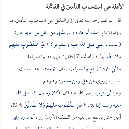
الأدلة على استحباب التأمين في الفاتحة
قال المؤلف رحمه الله تعالى: [ والدليل على استحباب التأمين، ما
رواه الإمام
أحمد
و
أبو داود
و
الترمذي
عن
وائل بن حجر
قال:
(
سمعت النبي صلى الله عليه وسلم قرأ:
غَيْرِ الْمَغْضُوبِ عَلَيْهِمْ
وَلا الضَّالِّينَ
[الفاتحة:7] فقال: آمين، مد بها صوته).
ولـ
أبي داود
: (
رفع بها صوته
)، وقال
الترمذي
: هذا حديث
حسن، وروي عن
علي
و
ابن مسعود
وغيرهم.
وعن
أبي هريرة
رضي الله عنه قال: (
كان رسول الله صلى الله
عليه وسلم إذا تلا:
غَيْرِ الْمَغْضُوبِ عَلَيْهِمْ وَلا الضَّالِّينَ
قال:
آمين حتى يسمع من يليه من الصف الأول) رواه
أبو داود
و
ابن