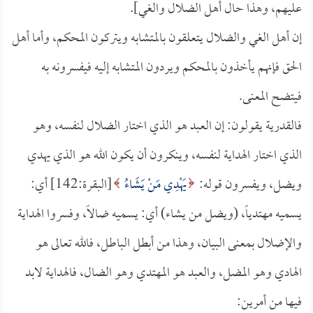
عليهم، وهذا حال أهل الضلال والغي].
إن أهل الغي والضلال يتعلقون بالمتشابه ويتركون المحكم، وأما أهل
الحق فإنهم يأخذون بالمحكم ويردون المتشابه إليه فيفسرونه به
فيتضح المعنى.
فالقدرية يقولون: إن العبد هو الذي اختار الضلال لنفسه، وهو
الذي اختار الهداية لنفسه، وينكرون أن يكون الله هو الذي يهدي
ويضل، ويفسرون قوله:
يَهْدِي مَنْ يَشَاءُ
[البقرة:142] أي:
يسميه مهتدياً، (ويضل من يشاء) أي: يسميه ضالاً، وفسروا الهداية
والإضلال بمعنى البيان، وهذا من أبطل الباطل، فالله تعالى هو
الهادي وهو المضل، والعبد هو المهتدي وهو الضال، فالهداية لابد
فيها من أمرين: