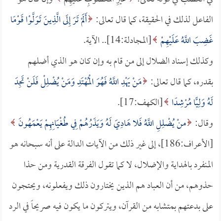
الفاعل لذلك في الحقيقة، كما قال تعالى:
أَلَمْ تَرَ إِلَى الَّذِينَ تَوَلَّوْا قَوْمًا
غَضِبَ اللَّهُ عَلَيْهِمْ
[المجادلة:14].. الآية.
وكذلك إسناد الضلال إلى من قام به وإن كان هو الذي أضلهم
بقدره، كما قال تعالى:
مَنْ يَهْدِ اللَّهُ فَهُوَ الْمُهْتَدِ وَمَنْ يُضْلِلْ فَلَنْ تَجِدَ
لَهُ وَلِيًّا مُرْشِدًا
[الكهف:17].
وقال:
منْ يُضْلِلِ اللَّهُ فَلا هَادِيَ لَهُ وَيَذَرُهُمْ فِي طُغْيَانِهِمْ يَعْمَهُونَ
[الأعراف:186]، إلى غير ذلك من الآيات الدالة على أنه سبحانه هو
المنفرد بالهداية والإضلال، لا كما تقول الفرقة القدرية ومن حذا
حذوهم، من أن العباد هم الذين يختارون ذلك ويفعلونه، ويحتجون
على بدعتهم بمتشابه من القرآن، ويتركون ما يكون فيه صريحاً في الرد