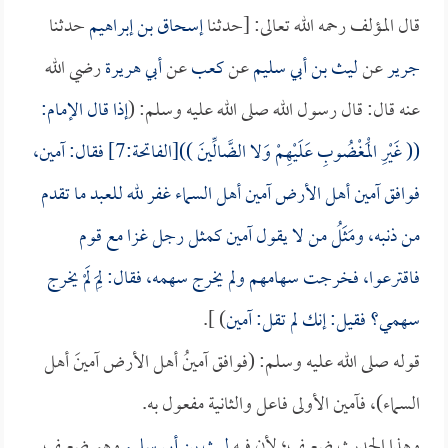
قال المؤلف رحمه الله تعالى: [حدثنا
إسحاق بن إبراهيم
حدثنا
جرير
عن
ليث بن أبي سليم
عن
كعب
عن
أبي هريرة
رضي الله
عنه قال: قال رسول الله صلى الله عليه وسلم: (
إذا قال الإمام:
(( غَيْرِ الْمَغْضُوبِ عَلَيْهِمْ وَلا الضَّالِّينَ ))[الفاتحة:7] فقال: آمين،
فوافق آمين أهل الأرض آمين أهل السماء غفر لله للعبد ما تقدم
من ذنبه، ومَثَلُ من لا يقول آمين كمثل رجل غزا مع قوم
فاقترعوا، فخرجت سهامهم ولم يخرج سهمه، فقال: لِمَ لَمْ يخرج
سهمي؟ فقيل: إنك لم تقل: آمين
) ].
قوله صلى الله عليه وسلم: (فوافق آمينُ أهل الأرض آمينَ أهل
السماء)، فآمين الأولى فاعل والثانية مفعول به.
وهذا الحديث ضعيف؛ لأن فيه
ليث بن أبي سليم
وهو ضعيف.