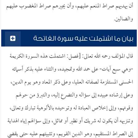
أن يهديهم صراط المنعم عليهم، وأن يجيرهم صراط المغضوب عليهم
والضالين.
بيان ما اشتملت عليه سورة الفاتحة
قال المؤلف رحمه الله تعالى: [فصل: اشتملت هذه السورة الكريمة
-وهي سبع آيات- على حمد الله وتمجيده، والثناء عليه بذكر أسمائه
الحسنى المستلزمة لصفاته العليا، وعلى ذكر المعاد وهو يوم الدين،
وعلى إرشاده عبيده إلى سؤاله والتضرع إليه، والتبرؤ من حولهم
وقوتهم، وإلى إخلاص العبادة له وتوحيده بالألوهية تبارك وتعالى،
وتنزيهه أن يكون له شريك أو نظير أو مماثل، وإلى سؤالهم إياه الهداية
إلى الصراط المستقيم، وهو الدين القويم، وتثبيتهم عليه حتى يقضي