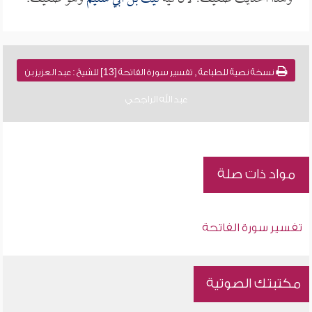
نسخة نصية للطباعة , تفسير سورة الفاتحة [13] للشيخ : عبد العزيز بن
عبد الله الراجحي
مواد ذات صلة
تفسير سورة الفاتحة
مكتبتك الصوتية