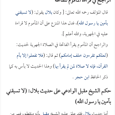
الراجح في قراءة المأموم للفاتحة
قال المؤلف رحمه الله تعالى: [ وكان
بلال
يقول: (
لا تسبقني
بآمين يا رسول الله
)، فدل هذا المنزع على أن المأموم لا قراءة
عليه في الجهرية، والله أعلم ].
والراجح أن المأموم يقرأ الفاتحة في الصلاة الجهرية لحديث:
(
لعلكم تقرءون خلف إمامكم
) ثم قال: (
فلا تفعلوا إلا بأم
القرآن، فإنه لا صلاة لمن لم يقرأ بها
) وهذا الحديث لا بأس به كما
ذكر الحافظ
ابن حجر
.
حكم الشيخ مقبل الوادعي على حديث بلال: (لا تسبقني
بآمين يا رسول الله)
أما حديث
بلال
فقد علق عليه الشيخ
مقبل
بأنه منقطع، فهو من