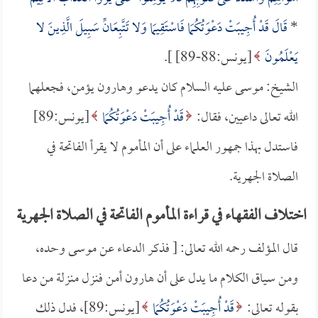
*
قَالَ قَدْ أُجِيبَتْ دَعْوَتُكُمَا فَاسْتَقِيمَا وَلا تَتَّبِعَانِّ سَبِيلَ الَّذِينَ لا
يَعْلَمُونَ
[يونس:88-89] ].
الشيخ: موسى عليه السلام كان يدعو وهارون يؤمن، فجعلهما
الله تعالى داعيين، فقال:
قَدْ أُجِيبَتْ دَعْوَتُكُمَا
[يونس:89]
فاستدل بهذا جمهور العلماء على أن المأموم لا يقرأ الفاتحة في
الصلاة الجهرية.
اختلاف الفقهاء في قراءة المأموم الفاتحة في الصلاة الجهرية
قال المؤلف رحمه الله تعالى: [ فذكر الدعاء عن موسى وحده،
ومن سياق الكلام ما يدل على أن هارون أمن فنزل منزلة من دعا
بقوله تعالى:
قَدْ أُجِيبَتْ دَعْوَتُكُمَا
[يونس:89]، فدل ذلك