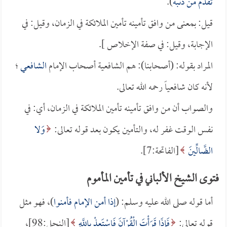
تقدم من ذنبه
).
قيل: بمعنى من وافق تأمينه تأمين الملائكة في الزمان، وقيل: في
الإجابة، وقيل: في صفة الإخلاص ].
المراد بقوله: (أصحابنا): هم الشافعية أصحاب الإمام
الشافعي
؛
لأنه كان شافعياً رحمه الله تعالى.
والصواب أن من وافق تأمينه تأمين الملائكة في الزمان، أي: في
نفس الوقت غفر له، والتأمين يكون بعد قوله تعالى:
وَلا
الضَّالِّينَ
[الفاتحة:7].
فتوى الشيخ الألباني في تأمين المأموم
أما قوله صلى الله عليه وسلم: (
إذا أمن الإمام فأمنوا
)، فهو مثل
قوله تعالى:
فَإِذَا قَرَأْتَ الْقُرْآنَ فَاسْتَعِذْ بِاللَّهِ
[النحل:98]،