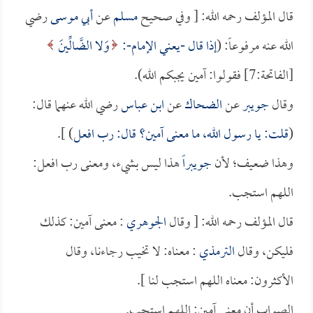
قال المؤلف رحمه الله: [ وفي صحيح
مسلم
عن
أبي موسى
رضي
الله عنه مرفوعاً: (
إذا قال -يعني الإمام-:
وَلا الضَّالِّينَ
[الفاتحة:7] فقولوا: آمين يجبكم الله).
وقال
جويبر
عن
الضحاك
عن
ابن عباس
رضي الله عنهما قال:
(
قلت: يا رسول الله، ما معنى آمين؟ قال: رب افعل
) ].
وهذا ضعيف؛ لأن
جويبراً
هذا ليس بشيء، ومعنى رب افعل:
اللهم استجب.
قال المؤلف رحمه الله: [ وقال
الجوهري
: معنى آمين: كذلك
فليكن، وقال
الترمذي
: معناه: لا تخيب رجاءنا، وقال
الأكثرون: معناه اللهم استجب لنا ].
الصواب أن معنى آمين: اللهم استجب.