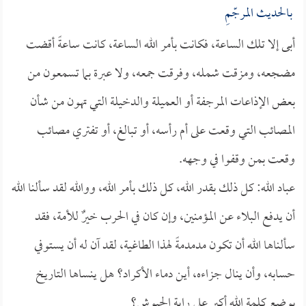
بالحديث المرجّمِ
أبى إلا تلك الساعة، فكانت بأمر الله الساعة، كانت ساعةً أقضت
مضجعه، ومزقت شمله، وفرقت جمعه، ولا عبرة بما تسمعون من
بعض الإذاعات المرجفة أو العميلة والدخيلة التي تهون من شأن
المصائب التي وقعت على أم رأسه، أو تبالغ، أو تفتري مصائب
وقعت بمن وقفوا في وجهه.
عباد الله: كل ذلك بقدر الله، كل ذلك بأمر الله، ووالله لقد سألنا الله
أن يدفع البلاء عن المؤمنين، وإن كان في الحرب خيرٌ للأمة، فقد
سألناها الله أن تكون مدمدمةً لهذا الطاغية، لقد آن له أن يستوفي
حسابه، وأن ينال جزاءه، أين دماء الأكراد؟ هل ينساها التاريخ
بوضع كلمة الله أكبر على راية الجيوش؟