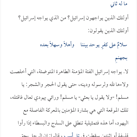
ما له ثاني
أولئك الذين يواجهون إسرائيل؟ من الذي يواجه إسرائيل؟
أولئك الذين يقولون:
سلامٌ على كفرٍ يوحد بيننا وأهلاً وسهلاً بعده
بجهنمِ
لا. يواجه إسرائيل الفئة المؤمنة الطاهرة المتوضئة، التي أخلصت
ولاءها لله ولرسوله ودينه، حتى يقول الحجر والشجر: يا
مسلم! -ولا يقول يا بعثي- يا مسلم! ورائي يهودي تعال فاقتله،
تلك الموقعة التي هي بشارة المؤمنين بالمعركة الفاصلة مع
اليهود، أما هذه فتمثيلية تنطلي على السذج والبسطاء إذا رأوا
قذيفة أو اثنتين سقطت في
تل أبيب
، قالوا: إن الرجل بحق