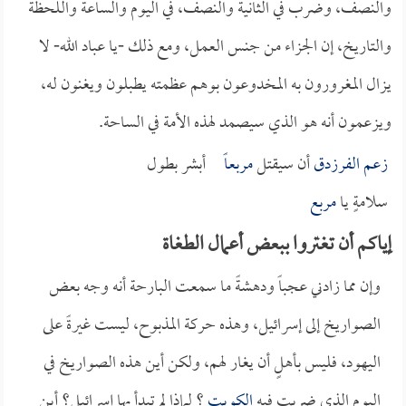
والنصف، وضرب في الثانية والنصف، في اليوم والساعة واللحظة
والتاريخ، إن الجزاء من جنس العمل، ومع ذلك -يا عباد الله- لا
يزال المغرورون به المخدوعون بوهم عظمته يطبلون ويغنون له،
ويزعمون أنه هو الذي سيصمد لهذه الأمة في الساحة.
زعم
الفرزدق
أن سيقتل
مربعاً
أبشر بطول
سلامةٍ يا
مربع
إياكم أن تغتروا ببعض أعمال الطغاة
وإن مما زادني عجباً ودهشةً ما سمعت البارحة أنه وجه بعض
الصواريخ إلى إسرائيل، وهذه حركة المذبوح، ليست غيرةً على
اليهود، فليس بأهلٍ أن يغار لهم، ولكن أين هذه الصواريخ في
اليوم الذي ضربت فيه
الكويت
؟ لماذا لم تبدأ بها إسرائيل؟ أين