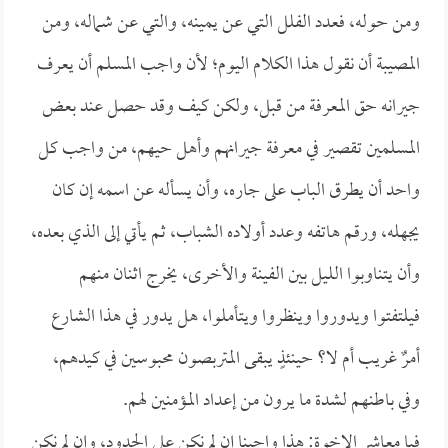
ومن حوله، فعدد الفلل التي عن يمينه، والتي عن شماله، ومن
المصيبة أن نقول هذا الكلام اليوم؛ لأن واجب المسلم أن يعرف
جيرانه حق المعرفة من قبل، ولكن كيف وقد حصل عند بعض
المسلمين تقصير في معرفة جيرانهم وأهل حيهم، من واجب كل
واحد أن يطرق الباب على جاره، وأن يسأله عن اسمه إن كان
يجهله، ورقم هاتفه وعدد أولاده الشباب، ثم يأتي إلى الذي بعده،
وأن يتناوبوا الليل بين الفينة والأخرى، يخرج اثنان منهم
فيلتفتوا ويدوروا وينظروا ويتأملوا، هل يدور في هذا الشارع
أمرٌ غريب أم لا؟ حينئذٍ يبقى المتربصون محبوسين في كيدهم،
وفي باطنهم لشدة ما يرون من إعداد المؤمنين لهم.
فيا معاشر الإخوة: هذا واجبنا إن لم نكن على الحدود، وإن لم نكن