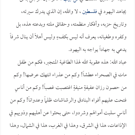
يجاهد اليهود في
فلسطين
، لا والله، إن الذي يدرك سيرته،
وتاريخ حزبه، وأفكار منظمته، وحقائق ملته وبدعته هذه، بل
وكفره وطغيانه، يعرف أنه ليس بكفءٍ وليس أهلاً أن ينال شرفاً
يدعي به جهاداً يواجه به اليهود.
عباد الله: هذه عقوبة الله لهذا الطاغية المتجبر، فكم من طفل
مات في الصحراء عطشاً! وكم من عذراء انتهك عرضها! وكم
من حصون رزان عفيفةٍ منيفةٍ اغتصبت غصباً! وكم من أناسٍ
فتحت عليهم أفواه البنادق والرشاشات ظلماً وعدواناً! وكم من
أناسٍ سلبت أموالهم وشردوا، حتى بحثوا عن أهليهم وذويهم في
الإذاعات، هذا في الشرق، وهذا في الغرب، هذا في الشمال، وهذا