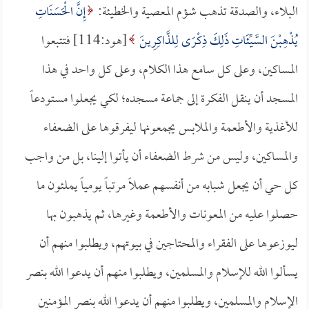
البلاء، والصدقة تذهب شؤم المعصية والخطيئة:
إِنَّ الْحَسَنَاتِ
يُذْهِبْنَ السَّيِّئَاتِ ذَلِكَ ذِكْرَى لِلذَّاكِرِينَ
[هود:114] فتتبعوا
المساكين، وعلى كل سامع هذا الكلام، وعلى كل واحد في هذا
المسجد أن ينقل الفكرة إلى جماعة مسجده؛ لكي يجعلوا مستودعاً
للأغذية والأطعمة والملابس يجمعونها ليفرقوها على الضعفاء
والمساكين، وليس من شرط الضعفاء أن يأتوا إلينا، بل من واجب
كل حي أن يجعل شبابه من أنفسهم عملاً مرتباً يومياً يملئون ما
حصلوا عليه من المعونات والأطعمة وغيرها، ثم يذهبون بها
ليوزعوها على الفقراء والمحتاجين في بيوتهم، ويطلبوا منهم أن
يسألوا الله للإسلام والمسلمين، ويطلبوا منهم أن يدعوا الله بنصر
الإسلام والمسلمين، ويطلبوا منهم أن يدعوا الله بنصر المؤمنين