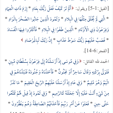
[الفيل:1-5] ويقول:
أَلَمْ تَرَ كَيْفَ فَعَلَ رَبُّكَ بِعَادٍ
*
إِرَمَ ذَاتِ الْعِمَادِ
*
الَّتِي لَمْ يُخْلَقْ مِثْلُهَا فِي الْبِلادِ
*
وَثَمُودَ الَّذِينَ جَابُوا الصَّخْرَ بِالْوَادِ
*
وَفِرْعَوْنَ ذِي الْأَوْتَادِ
*
الَّذِينَ طَغَوْا فِي الْبِلادِ
*
فَأَكْثَرُوا فِيهَا الْفَسَادَ
*
فَصَبَّ عَلَيْهِمْ رَبُّكَ سَوْطَ عَذَابٍ
*
إِنَّ رَبَّكَ لَبِالْمِرْصَادِ
[الفجر:6-14].
الحمد لله القائل:
وَفِي مُوسَى إِذْ أَرْسَلْنَاهُ إِلَى فِرْعَوْنَ بِسُلْطَانٍ مُبِينٍ
*
فَتَوَلَّى بِرُكْنِهِ وَقَالَ سَاحِرٌ أَوْ مَجْنُونٌ
*
فَأَخَذْنَاهُ وَجُنُودَهُ فَنَبَذْنَاهُمْ فِي
الْيَمِّ وَهُوَ مُلِيمٌ
*
وَفِي عَادٍ إِذْ أَرْسَلْنَا عَلَيْهِمُ الرِّيحَ الْعَقِيمَ
*
مَا تَذَرُ
مِنْ شَيْءٍ أَتَتْ عَلَيْهِ إِلَّا جَعَلَتْهُ كَالرَّمِيمِ
*
وَفِي ثَمُودَ إِذْ قِيلَ لَهُمْ تَمَتَّعُوا
حَتَّى حِينٍ
*
فَعَتَوْا عَنْ أَمْرِ رَبِّهِمْ فَأَخَذَتْهُمُ الصَّاعِقَةُ وَهُمْ يَنْظُرُونَ
*