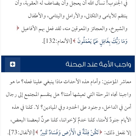
في الجنوب! نسأل الله أن يعجل وأن يضاعف له العقوبة، وأن
ينتقم للأيامى والثكالى، والأرامل واليتامى، والأطفال
والشيوخ، والعجائز والمعوقين منه، لقد فعل بهم الأفاعيل
وَمَا رَبُّكَ بِغَافِلٍ عَمَّا يَعْمَلُونَ
[الأنعام:132].
واجب الأمة عند المحنة
معاشر المؤمنين: وأمام هذه الأحداث ماذا ينبغي علينا فعله؟ ما هو
واجبنا تجاه المرحلة التي تعيشها أمتنا؟ هل ينقسم المجتمع إلى رجال
أمن في الداخل، وجنود على الحدود وفي الميادين؟ لا. كلنا في هذه
الأيام جنودٌ لأمتنا، كلنا خدمٌ لإخواننا، كلنا عونٌ لبعضنا البعض،
إلا نفعل ذلك:
تَكُنْ فِتْنَةٌ فِي الْأَرْضِ وَفَسَادٌ كَبِيرٌ
[الأنفال:73].