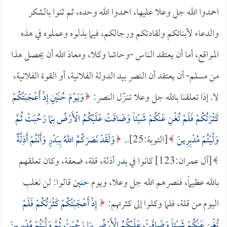
احمدوا الله جل وعلا عليها، احمدوا الله وحده، ثم ثنوا بالشكر
والدعاء لأبنائكم ولقادتكم ورجالكم، فيما بذلوه وعملوه في هذه
المواقع، أما أن يعتقد الناس -وحاشا وكلا، ومعاذ الله أن يحصل هذا
من مسلم- أن يعتقد أن النصر بيد الدولة الفلانية، أو القوة الفلانية،
لا. إذا تعلقنا بالله جل وعلا تنـزّل النصر:
وَيَوْمَ حُنَيْنٍ إِذْ أَعْجَبَتْكُمْ
كَثْرَتُكُمْ فَلَمْ تُغْنِ عَنْكُمْ شَيْئاً وَضَاقَتْ عَلَيْكُمُ الْأَرْضُ بِمَا رَحُبَتْ ثُمَّ
وَلَّيْتُمْ مُدْبِرِينَ
[التوبة:25]..
وَلَقَدْ نَصَرَكُمُ اللَّهُ بِبَدْرٍ وَأَنْتُمْ أَذِلَّةٌ
[آل عمران:123] كانوا في
بدر
أذلة، قلة، ضعفة، وكان تعلقهم
بالله عظيماً، فنصرهم الله جل وعلا، ويوم
حنين
قالوا: لن نغلب
اليوم من قلة، فلما وكلوا إلى كثرتهم:
إِذْ أَعْجَبَتْكُمْ كَثْرَتُكُمْ فَلَمْ
تُغْنِ عَنْكُمْ شَيْئاً وَضَاقَتْ عَلَيْكُمُ الْأَرْضُ بِمَا رَحُبَتْ ثُمَّ وَلَّيْتُمْ مُدْبِرِينَ