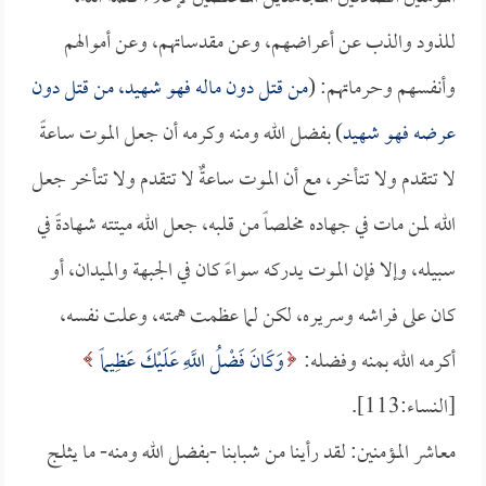
للذود والذب عن أعراضهم، وعن مقدساتهم، وعن أموالهم
وأنفسهم وحرماتهم: (
من قتل دون ماله فهو شهيد، من قتل دون
عرضه فهو شهيد
) بفضل الله ومنه وكرمه أن جعل الموت ساعةً
لا تتقدم ولا تتأخر، مع أن الموت ساعةٌ لا تتقدم ولا تتأخر جعل
الله لمن مات في جهاده مخلصاً من قلبه، جعل الله ميتته شهادةً في
سبيله، وإلا فإن الموت يدركه سواءً كان في الجبهة والميدان، أو
كان على فراشه وسريره، لكن لما عظمت همته، وعلت نفسه،
أكرمه الله بمنه وفضله:
وَكَانَ فَضْلُ اللَّهِ عَلَيْكَ عَظِيماً
[النساء:113].
معاشر المؤمنين: لقد رأينا من شبابنا -بفضل الله ومنه- ما يثلج