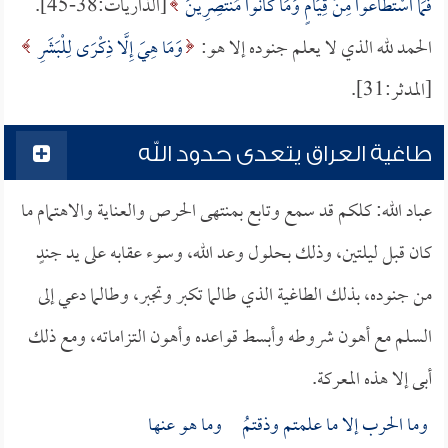
فَمَا اسْتَطَاعُوا مِنْ قِيَامٍ وَمَا كَانُوا مُنْتَصِرِينَ
[الذاريات:38-45].
الحمد لله الذي لا يعلم جنوده إلا هو:
وَمَا هِيَ إِلَّا ذِكْرَى لِلْبَشَرِ
[المدثر:31].
طاغية العراق يتعدى حدود الله
عباد الله: كلكم قد سمع وتابع بمنتهى الحرص والعناية والاهتمام ما
كان قبل ليلتين، وذلك بحلول وعد الله، وسوء عقابه على يد جندٍ
من جنوده، بذلك الطاغية الذي طالما تكبر وتجبر، وطالما دعي إلى
السلم مع أهون شروطه وأبسط قواعده وأهون التزاماته، ومع ذلك
أبى إلا هذه المعركة.
وما الحرب إلا ما علمتم وذقتمُ وما هو عنها