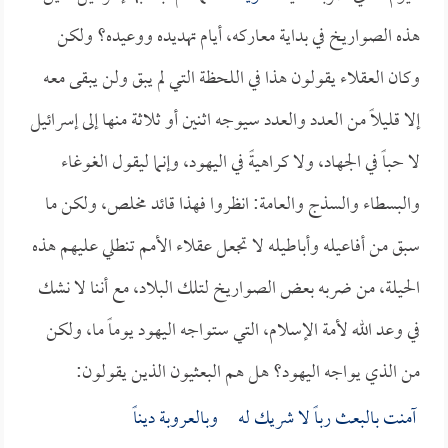
هذه الصواريخ في بداية معاركه، أيام تهديده ووعيده؟ ولكن
وكان العقلاء يقولون هذا في اللحظة التي لم يبق ولن يبقى معه
إلا قليلاً من العدد والعدد سيوجه اثنين أو ثلاثة منها إلى إسرائيل
لا حباً في الجهاد، ولا كراهيةً في اليهود، وإنما ليقول الغوغاء
والبسطاء والسذج والعامة: انظروا فهذا قائد مخلص، ولكن ما
سبق من أفاعيله وأباطيله لا تجعل عقلاء الأمم تنطلي عليهم هذه
الحيلة، من ضربه بعض الصواريخ لتلك البلاد، مع أننا لا نشك
في وعد الله لأمة الإسلام، التي ستواجه اليهود يوماً ما، ولكن
من الذي يواجه اليهود؟ هل هم البعثيون الذين يقولون:
آمنت بالبعث رباً لا شريك له وبالعروبة ديناً