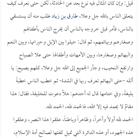
قيل: وإن كان المثال فيه نوع بعد عن الحادثة، لكن حتى نعرف كيف
يتعلق الناس بالله جل وعلا،
طارق بن زياد
طلب منه أن يستسقي
بالناس، فأمر قبل خروجه بالناس أن يخرج الناس بأطفالهم
وصغارهم وبهائمهم، ثم قال: حيلوا بين الإبل وحيرانها، وبين النعم
والبهائم وصغارها، وبين الأمهات وأطفالها حتى علا الصياح
وارتفع النحيب، وجأر الجميع إلى الله جل وعلا، كلهم يصيح: يا
ألله -حتى البهائم تعرف ربها في الشدة- ثم خطب الناس خطبةً
بليغةً، وفي ختامها قال له أحدهم: هلَّا دعوت للخليفة، فقال: هذا
مقامٌ لا يحمد فيه إلا الله، فالحمد لله، الحمد لله.
الحمد لله أولاً وآخراً، وظاهراً وباطناً، علقوا هذا النصر، وعلقوا
هذه الجهود، أو هذه الدائرة التي تميل كفتها لصالح أمة الإسلام،