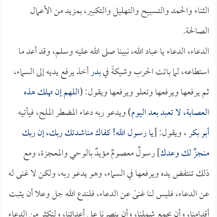
الثناء والحمد والتسبيح والتهليل والتكبير، بمزيد من الأعمال
الصالحة.
الدعاء، الدعاء يا عباد الله، نبينا صلى الله عليه وسلم، وقد أعد ما
استطاعه، لما باتت الحرب وشيكةً في
بدر
أخذ يرفع يديه إلى السماء،
ثم يرفعها ويرفعها وتعلو ويرفعها ويقول: (
اللهم إن تهلك هذه
العصابة، لا تعبد بعد اليوم
) ويدعو ربه دعاء المضطر الملح، فيأتيه
أبو بكر
، ويقول: [
يا رسول الله! كفاك مناشدتك ربك، إن ربك
منجزٌ لك وعدك
] رسولٌ معصومٌ مؤيدٌ بالوحي والمعجزة، ومع
ذلك تنتفض يده ويرفعها في السماء، وهو يدعو ربه، ولكن لا غنى له
عن الدعاء، فليس لنا غنىً عن الدعاء، فلندع الله جل وعلا أن يثبت
أقدامنا، وأن يجمع شملنا، وأن ينصرنا على أعدائنا، ولنكثر من الدعاء