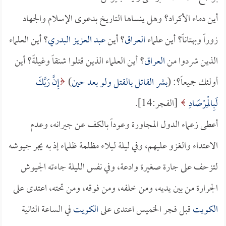
أين دماء الأكراد؟ وهل ينساها التاريخ بدعوى الإسلام والجهاد
زوراً وبهتاناً؟ أين علماء
العراق
؟ أين
عبد العزيز البدري
؟ أين العلماء
الذين شردوا من
العراق
؟ أين العلماء الذين قتلوا شنقاً وغيلةً؟ أين
أولئك جميعاً؟: (
بشر القاتل بالقتل ولو بعد حين
)
إِنَّ رَبَّكَ
لَبِالْمِرْصَادِ
[الفجر:14].
أعطى زعماء الدول المجاورة وعوداً بالكف عن جيرانه، وعدم
الاعتداء والغزو عليهم، وفي ليلة ليلاء مظلمة ظلماء إذ به يجر جيوشه
لتزحف على جارة صغيرة وادعة، وفي نفس الليلة جاءته الجيوش
الجرارة من بين يديه، ومن خلفه، ومن فوقه، ومن تحته، اعتدى على
الكويت
قبل فجر الخميس اعتدى على
الكويت
في الساعة الثانية