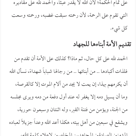
على تمام الحكمة؛ لأن الله لا يقدر عبثاً، والحمد لله على مقاديره
التي تقوم على الرحمة، لأن رحمته سبقت غضبه، ورحمته وسعت
كل شيء.
تقديم الأمة أبناءها للجهاد
الحمد لله على كل حال، ثم ماذا؟ كذلك على الأمة أن تقدم من
فلذات أكبادها .. من أبنائها .. من رجالها شباباً شهداءً، نسأل الله
أن يكرمهم بهذا، إن يمت لا يجد من آلام الموت إلا كالقرصة،
وما أن يسيل دمه إلا يغفر له عند أول دفعة من دمه ويرى مجلسه
من الجنة، ويؤمن من فتنة القبر، وله اثنتان وسبعون حورية،
ويشفع في سبعين من أهل بيته، هكذا أعد الله وعداً جزيلاً لعباده
المؤمنين الصادقين المجاهدين المخلصين لإعلاء كلمة الله،