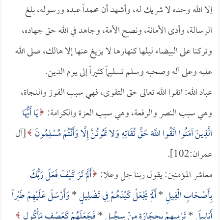
إلا الله وحده لا شريك له، وأشهد أن محمداً عبده ورسوله، بلغ
الرسالة، وأدى الأمانة، ونصح الأمة، وجاهد في الله حق جهاده،
وتركنا على البيضاء ليلها كنهارها لا يزيغ عنها إلا هالك، صلى الله
عليه وعلى آله وصحبه وسلم تسليماً كثيراً إلى يوم الدين.
عباد الله: اتقوا الله تعالى حق التقوى، فهي سبب الفوز والنجاة،
وهي سبب النصر والرفعة، وهي سبب العزة والكرامة:
يَا أَيُّهَا
الَّذِينَ آمَنُوا اتَّقُوا اللَّهَ حَقَّ تُقَاتِهِ وَلا تَمُوتُنَّ إِلَّا وَأَنْتُمْ مُسْلِمُونَ
[آل
عمران:102].
معاشر المؤمنين: يقول ربنا جل وعلا:
أَلَمْ تَرَ كَيْفَ فَعَلَ رَبُّكَ
بِأَصْحَابِ الْفِيلِ
*
أَلَمْ يَجْعَلْ كَيْدَهُمْ فِي تَضْلِيلٍ
*
وَأَرْسَلَ عَلَيْهِمْ طَيْراً
أَبَابِيلَ
*
تَرْمِيهِمْ بِحِجَارَةٍ مِنْ سِجِّيلٍ
*
فَجَعَلَهُمْ كَعَصْفٍ مَأْكُولٍ