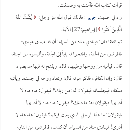
قرأت كتاب الله فآمنت به وصدقت.
زاد في حديث
جرير
: فذلك قول الله عز وجل:
يُثَبِّتُ اللَّهُ
الَّذِينَ آمَنُوا
[إبراهيم:27] الآية.
ثم اتفقا قال: فينادي مناد من السماء: أن قد صدق عبدي؛
فافرشوه من الجنة، وافتحوا له باباً إلى الجنة، وألبسوه من الجنة،
قال: فيأتيه من روحها وطيبها، قال: ويفتح له فيها مد بصره.
قال: وإن الكافر، فذكر موته قال: وتعاد روحه في جسده، ويأتيه
ملكان فيجلسانه فيقولان له: من ربك؟ فيقول: هاه هاه لا
أدري! فيقولان له: ما دينك؟ فيقول: هاه هاه لا أدري!
فيقولان: ما هذا الرجل الذي بعث فيكم؟ فيقول: هاه هاه لا
أدري! فينادي مناد من السماء: أن كذب، فافرشوه من النار،