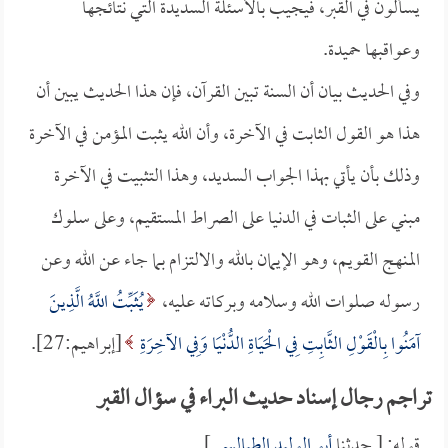
يسألون في القبر، فيجيب بالأسئلة السديدة التي نتائجها
وعواقبها حميدة.
وفي الحديث بيان أن السنة تبين القرآن، فإن هذا الحديث يبين أن
هذا هو القول الثابت في الآخرة، وأن الله يثبت المؤمن في الآخرة
وذلك بأن يأتي بهذا الجواب السديد، وهذا التثبيت في الآخرة
مبني على الثبات في الدنيا على الصراط المستقيم، وعلى سلوك
المنهج القويم، وهو الإيمان بالله والالتزام بما جاء عن الله وعن
رسوله صلوات الله وسلامه وبركاته عليه،
يُثَبِّتُ اللَّهُ الَّذِينَ
آمَنُوا بِالْقَوْلِ الثَّابِتِ فِي الْحَيَاةِ الدُّنْيَا وَفِي الآخِرَةِ
[إبراهيم:27].
تراجم رجال إسناد حديث البراء في سؤال القبر
قوله: [ حدثنا
أبو الوليد الطيالسي
].