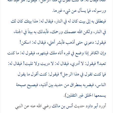
الله، فيقال له: ما كنت تقول في هذا الرجل؟ فيقول: هو عبد الله
ورسوله، فما يسأل عن شيء غيرها.
فينطلق به إلى بيت كان له في النار، فيقال له: هذا بيتك كان لك
في النار، ولكن الله عصمك ورحمك، فأبدلك به بيتاً في الجنة،
فيقول: دعوني حتى أذهب فأبشر أهلي، فيقال له: اسكن!
وإن الكافر إذا وضع في قبره أتاه ملك فينتهره، فيقول له: ما كنت
تعبد؟ فيقول: لا أدري، فيقال له: لا دريت ولا تليت! فيقال له:
فما كنت تقول في هذا الرجل؟ فيقول: كنت أقول ما يقول
الناس، فيضربه بمطراق من حديد بين أذنيه، فيصيح صيحة
يسمعها الخلق غير الثقلين
).
أورد
أبو داود
حديث
أنس بن مالك
رضي الله عنه عن النبي