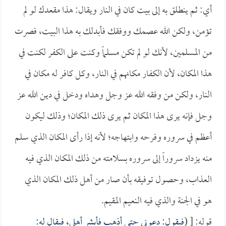
أي: ثم ينطلق به إلى بيت كان في النار ويقال: هذا مقعدك لو لم
تؤمن، ولكن الله عصمك ووفقك فأبدلك به هذا البيت، فصرت
من المسلمين، لأنك لو لم تكن مسلماً وكنت على الكفر لكنت في
هذا المكان، لأن الكفار مكانهم في النار، وكل كافر له مكان في
النار، ولكن من وفقه الله عز وجل وهداه ودخل في دين الله عز
وجل فإنه يرى هذا المكان ثم يرى ذلك المكان؛ وذلك ليكون
أعظم في سروره وفرحه وابتهاجه؛ لأنه إذا رأى المكان الذي سلم
منه يزداد سروراً إلى سروره بسلامته من ذلك المكان الذي فيه
العذاب، وحصول توفيقه بأن صار من أهل ذلك المكان الذي
هو في الجنة والذي فيه النعيم المقيم.
قوله: [ (
فيقول: دعوني حتى أذهب فأبشر أهلي، فيقال له: