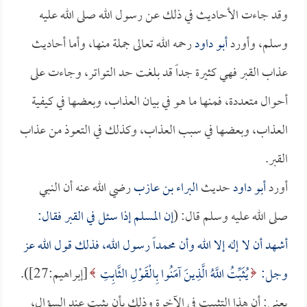
وقد جاءت الأحاديث في ذلك عن رسول الله صلى الله عليه
وسلم، وأورد
أبو داود
رحمه الله تعالى جملة منها، وأما أحاديث
عذاب القبر فهي كثيرة جداً قد بلغت حد التواتر، وجاءت على
أحوال متعددة، فمنها ما هو في بيان العذاب، وبعضها في كيفية
العذاب، وبعضها في سبب العذاب، وكذلك في التعوذ من عذاب
القبر.
أورد
أبو داود
حديث
البراء بن عازب
رضي الله عنه أن النبي
صلى الله عليه وسلم قال: (
إن المسلم إذا سئل في القبر فقال:
أشهد أن لا إله إلا الله وأن محمداً رسول الله، فذلك قول الله عز
وجل:
يُثَبِّتُ اللَّهُ الَّذِينَ آمَنُوا بِالْقَوْلِ الثَّابِتِ
[إبراهيم:27]).
يعني: أن هذا التثبيت في الآخرة وذلك بأن يثبت عند السؤال،