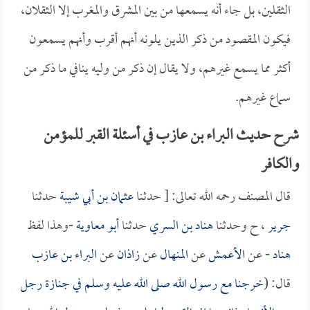
الثقلين، بل جاء أنه يسمعها من بين المشرق والمغرب إلا الثقلان،
فيكون المقصود من ذكر الذين يلونه أنهم أقرب وأنهم يسمعون
أكثر مما يسمع غيرهم، ولا يقال إن ذكر من وليه ينافي ما ذكر من
سماع غيرهم.
شرح حديث البراء بن عازب في أسئلة القبر للمؤمن
والكافر
قال المصنف رحمه الله تعالى: [ حدثنا
عثمان بن أبي شيبة
حدثنا
جرير
، ح وحدثنا
هناد بن السري
حدثنا
أبو معاوية
-وهذا لفظ
هناد
- عن
الأعمش
عن
المنهال
عن
زاذان
عن
البراء بن عازب
قال: (
خرجنا مع رسول الله صلى الله عليه وسلم في جنازة رجل