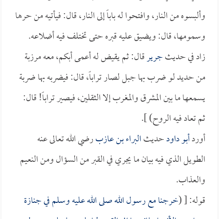
وألبسوه من النار، وافتحوا له باباً إلى النار، قال: فيأتيه من حرها
وسمومها، قال: ويضيق عليه قبره حتى تختلف فيه أضلاعه.
زاد في حديث
جرير
قال: ثم يقيض له أعمى أبكم، معه مرزبة
من حديد لو ضرب بها جبل لصار تراباً، قال: فيضربه بها ضربة
يسمعها ما بين المشرق والمغرب إلا الثقلين، فيصير تراباً! قال:
ثم تعاد فيه الروح) ].
أورد
أبو داود
حديث
البراء بن عازب
رضي الله تعالى عنه
الطويل الذي فيه بيان ما يجري في القبر من السؤال ومن النعيم
والعذاب.
قوله: [ (
خرجنا مع رسول الله صلى الله عليه وسلم في جنازة