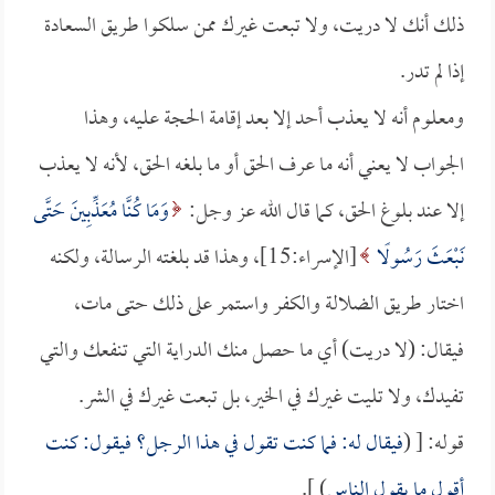
ذلك أنك لا دريت، ولا تبعت غيرك ممن سلكوا طريق السعادة
إذا لم تدر.
ومعلوم أنه لا يعذب أحد إلا بعد إقامة الحجة عليه، وهذا
الجواب لا يعني أنه ما عرف الحق أو ما بلغه الحق، لأنه لا يعذب
إلا عند بلوغ الحق، كما قال الله عز وجل:
وَمَا كُنَّا مُعَذِّبِينَ حَتَّى
نَبْعَثَ رَسُولًا
[الإسراء:15]، وهذا قد بلغته الرسالة، ولكنه
اختار طريق الضلالة والكفر واستمر على ذلك حتى مات،
فيقال: (لا دريت) أي ما حصل منك الدراية التي تنفعك والتي
تفيدك، ولا تليت غيرك في الخير، بل تبعت غيرك في الشر.
قوله: [ (
فيقال له: فما كنت تقول في هذا الرجل؟ فيقول: كنت
أقول ما يقول الناس
) ].