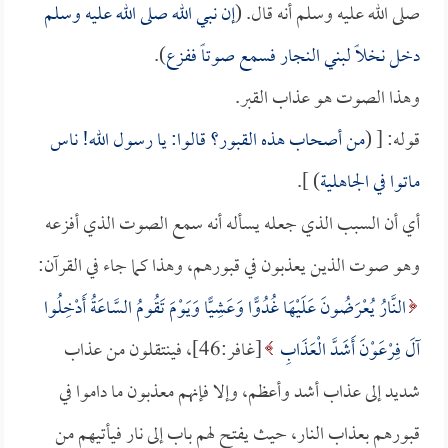
صلى الله عليه وسلم أنه قال. (
إن نبي الله صلى الله عليه وسلم
دخل نخلاً لبني النجار فسمع صوتاً ففزع
).
وهذا الصوت هو عذاب القبر.
قوله: [ (
من أصحاب هذه القبور؟ قالوا: يا رسول الله! ناس
ماتوا في الجاهلية
) ].
أي أن السبب الذي جعله يسأله أنه سمع الصوت الذي أفزعه
وهو صوت الذين يعذبون في قبورهم، وهذا كما جاء في القرآن:
النَّارُ يُعْرَضُونَ عَلَيْهَا غُدُوًّا وَعَشِيًّا وَيَوْمَ تَقُومُ السَّاعَةُ أَدْخِلُوا
آلَ فِرْعَوْنَ أَشَدَّ الْعَذَابِ
[غافر:46]، فينتقلون من عذاب
شديد إلى عذاب أشد وأعظم، وإلا فإنهم معذبون ما داموا في
قبورهم بعذاب النار، حيث يفتح لهم باب إلى نار فيأتيهم من