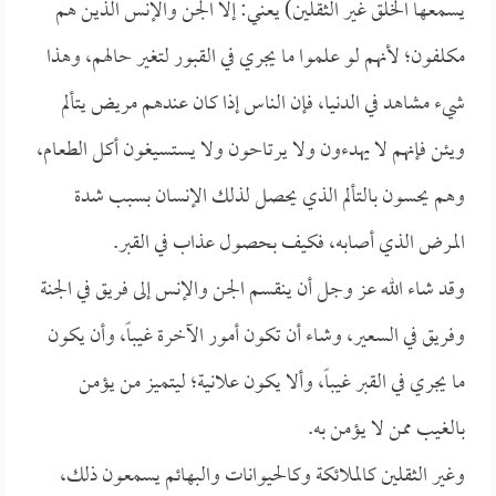
يسمعها الخلق غير الثقلين) يعني: إلا الجن والإنس الذين هم
مكلفون؛ لأنهم لو علموا ما يجري في القبور لتغير حالهم، وهذا
شيء مشاهد في الدنيا، فإن الناس إذا كان عندهم مريض يتألم
ويئن فإنهم لا يهدءون ولا يرتاحون ولا يستسيغون أكل الطعام،
وهم يحسون بالتألم الذي يحصل لذلك الإنسان بسبب شدة
المرض الذي أصابه، فكيف بحصول عذاب في القبر.
وقد شاء الله عز وجل أن ينقسم الجن والإنس إلى فريق في الجنة
وفريق في السعير، وشاء أن تكون أمور الآخرة غيباً، وأن يكون
ما يجري في القبر غيباً، وألا يكون علانية؛ ليتميز من يؤمن
بالغيب ممن لا يؤمن به.
وغير الثقلين كالملائكة وكالحيوانات والبهائم يسمعون ذلك،