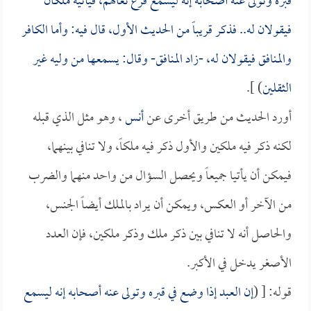
قبره وتولى عنه أصحابه إنه ليسمع قرع نعالهم، فيأتيه ملكان
فيقولان له.. فذكر قريباً من الحديث الأول، قال فيه: وأما الكافر
والمنافق فيقولان له، -زاد المنافق- وقال: يسمعها من وليه غير
الثقلين
) ].
أورد الحديث من طريق أخرى عن
أنس
، وهو مثل الذي قبله
لكنه ذكر فيه ملكين والأول ذكر فيه ملكاً، ولا تنافي بينهما،
فيمكن أن يأتيا جميعاً ويحصل السؤال من واحد منهما والضرب
من الآخر أو العكس، ويمكن أن يراد بالملك أيضاً الجنس،
والحاصل أنه لا تنافي بين ذكر ملك وذكر ملكين، فإن العدد
الأصغر يدخل في الأكبر.
قوله: [ (
إن العبد إذا وضع في قبره وتولى عنه أصحابه إنه ليسمع