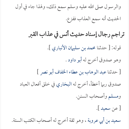
والرسول صلى الله عليه وسلم سمع ذلك، ولهذا جاء في أول
الحديث أنه سمع العذاب ففزع.
تراجم رجال إسناد حديث أنس في عذاب القبر
قوله: [ حدثنا
محمد بن سليمان الأنباري
].
وهو صدوق أخرج له
أبو داود
.
[ حدثنا
عبد الوهاب بن عطاء الخفاف أبو نصر
]
صدوق ربما أخطأ، أخرج له
البخاري
في خلق أفعال العباد
و
مسلم
وأصحاب السنن.
[ عن
سعيد
].
سعيد بن أبي عروبة
، وهو ثقة أخرج له أصحاب الكتب الستة.