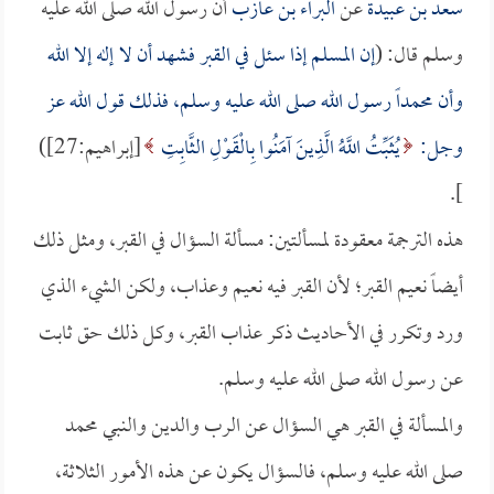
سعد بن عبيدة
عن
البراء بن عازب
أن رسول الله صلى الله عليه
وسلم قال: (
إن المسلم إذا سئل في القبر فشهد أن لا إله إلا الله
وأن محمداً رسول الله صلى الله عليه وسلم، فذلك قول الله عز
وجل:
يُثَبِّتُ اللَّهُ الَّذِينَ آمَنُوا بِالْقَوْلِ الثَّابِتِ
[إبراهيم:27])
].
هذه الترجمة معقودة لمسألتين: مسألة السؤال في القبر، ومثل ذلك
أيضاً نعيم القبر؛ لأن القبر فيه نعيم وعذاب، ولكن الشيء الذي
ورد وتكرر في الأحاديث ذكر عذاب القبر، وكل ذلك حق ثابت
عن رسول الله صلى الله عليه وسلم.
والمسألة في القبر هي السؤال عن الرب والدين والنبي محمد
صلى الله عليه وسلم، فالسؤال يكون عن هذه الأمور الثلاثة،