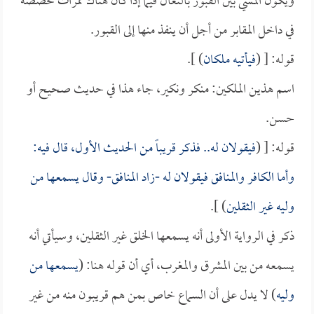
ويكون المشي بين القبور بالنعال فيما إذا كان هناك ممرات مخصصة
في داخل المقابر من أجل أن ينفذ منها إلى القبور.
قوله: [ (
فيأتيه ملكان
) ].
اسم هذين الملكين: منكر ونكير، جاء هذا في حديث صحيح أو
حسن.
قوله: [ (
فيقولان له.. فذكر قريباً من الحديث الأول، قال فيه:
وأما الكافر والمنافق فيقولان له -زاد المنافق- وقال يسمعها من
وليه غير الثقلين
) ].
ذكر في الرواية الأولى أنه يسمعها الخلق غير الثقلين، وسيأتي أنه
يسمعه من بين المشرق والمغرب، أي أن قوله هنا: (
يسمعها من
وليه
) لا يدل على أن السماع خاص بمن هم قريبون منه من غير