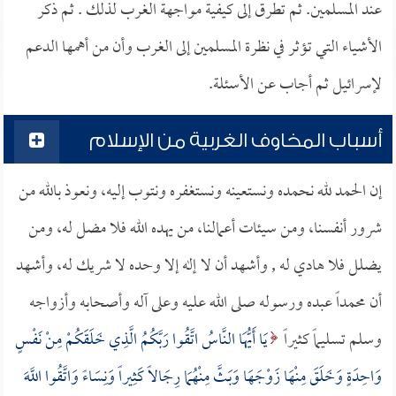
عند المسلمين. ثم تطرق إلى كيفية مواجهة الغرب لذلك . ثم ذكر
الأشياء التي تؤثر في نظرة المسلمين إلى الغرب وأن من أهمها الدعم
لإسرائيل ثم أجاب عن الأسئلة.
أسباب المخاوف الغربية من الإسلام
إن الحمد لله نحمده ونستعينه ونستغفره ونتوب إليه، ونعوذ بالله من
شرور أنفسنا، ومن سيئات أعمالنا، من يهده الله فلا مضل له، ومن
يضلل فلا هادي له , وأشهد أن لا إله إلا وحده لا شريك له، وأشهد
أن محمداً عبده ورسوله صلى الله عليه وعلى آله وأصحابه وأزواجه
وسلم تسليماً كثيراً
يَا أَيُّهَا النَّاسُ اتَّقُوا رَبَّكُمُ الَّذِي خَلَقَكُمْ مِنْ نَفْسٍ
وَاحِدَةٍ وَخَلَقَ مِنْهَا زَوْجَهَا وَبَثَّ مِنْهُمَا رِجَالاً كَثِيراً وَنِسَاءً وَاتَّقُوا اللَّهَ