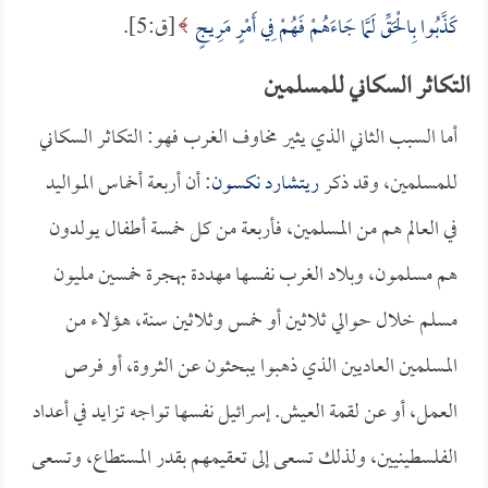
كَذَّبُوا بِالْحَقِّ لَمَّا جَاءَهُمْ فَهُمْ فِي أَمْرٍ مَرِيجٍ
[ق:5].
التكاثر السكاني للمسلمين
أما السبب الثاني الذي يثير مخاوف الغرب فهو: التكاثر السكاني
للمسلمين، وقد ذكر
ريتشارد نكسون
: أن أربعة أخماس المواليد
في العالم هم من المسلمين، فأربعة من كل خمسة أطفال يولدون
هم مسلمون، وبلاد الغرب نفسها مهددة بهجرة خمسين مليون
مسلم خلال حوالي ثلاثين أو خمس وثلاثين سنة، هؤلاء من
المسلمين العاديين الذي ذهبوا يبحثون عن الثروة، أو فرص
العمل، أو عن لقمة العيش. إسرائيل نفسها تواجه تزايد في أعداد
الفلسطينيين، ولذلك تسعى إلى تعقيمهم بقدر المستطاع، وتسعى