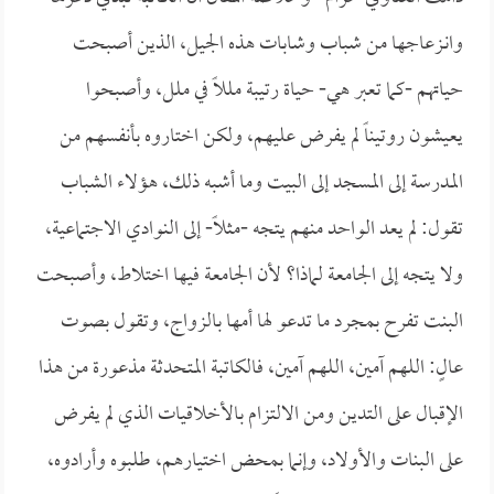
وانـزعاجها من شباب وشابات هذه الجيل، الذين أصبحت
حياتهم -كما تعبر هي- حياة رتيبة مللاً في ملل، وأصبحوا
يعيشون روتيناً لم يفرض عليهم، ولكن اختاروه بأنفسهم من
المدرسة إلى المسجد إلى البيت وما أشبه ذلك، هؤلاء الشباب
تقول: لم يعد الواحد منهم يتجه -مثلاً- إلى النوادي الاجتماعية،
ولا يتجه إلى الجامعة لماذا؟ لأن الجامعة فيها اختلاط، وأصبحت
البنت تفرح بمجرد ما تدعو لها أمها بالزواج، وتقول بصوت
عالٍ: اللهم آمين، اللهم آمين، فالكاتبة المتحدثة مذعورة من هذا
الإقبال على التدين ومن الالتزام بالأخلاقيات الذي لم يفرض
على البنات والأولاد، وإنما بمحض اختيارهم، طلبوه وأرادوه،