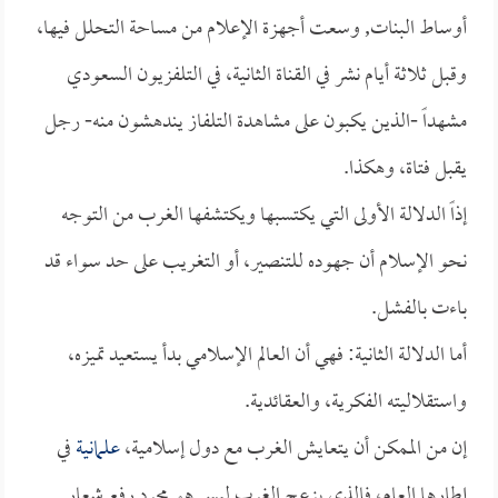
أوساط البنات, وسعت أجهزة الإعلام من مساحة التحلل فيها،
وقبل ثلاثة أيام نشر في القناة الثانية، في التلفزيون السعودي
مشهداً -الذين يكبون على مشاهدة التلفاز يندهشون منه- رجل
يقبل فتاة، وهكذا.
إذاً الدلالة الأولى التي يكتسبها ويكتشفها الغرب من التوجه
نحو الإسلام أن جهوده للتنصير، أو التغريب على حد سواء قد
باءت بالفشل.
أما الدلالة الثانية: فهي أن العالم الإسلامي بدأ يستعيد تميزه،
واستقلاليته الفكرية، والعقائدية.
إن من الممكن أن يتعايش الغرب مع دول إسلامية،
علمانية
في
إطارها العام، فالذي يزعج الغرب ليس هو مجرد رفع شعار