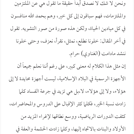
ونحن لا شك لا نصدق أبداً حقيقة ما تقول هي عن الملتزمين
والملتزمات، فهم سباقون إلى كل خير، وهم بحمد الله منافسون
في كل ميادين الحياة، ولكن هذه صورة من صور التشويه. تقول
في آخر المقال: خلونا نطلع، نمثل، نقرأ، نعزف، وحتى خلونا
ننشد مادامت (الغناوي) حرام.
إن مثل هذا الكلام له معنى كبير، على رغم أننا نعلم جميعاً أن
الأجهزة الرسمية في البلاد الإسلامية، ليست أجهزة محايدة لا إلى
هؤلاء، ولا إلى هؤلاء، لا،بل هي تزيد في جرعة الفساد كلما
زادت نسبة الخير، فكلما كثر الإقبال على الدروس والمحاضرات،
كثفت الدورات الرياضية، ووسع نطاقها لإغراء المزيد من
الأولاد والبنات بالاتجاه إليها، وكلما زادت الحشمة والعفة في