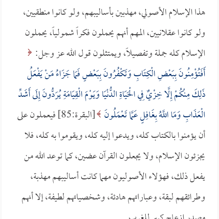
هذا الإسلام الأصولي، مهذبين بأساليبهم، ولو كانوا منطقيين،
ولو كانوا عقلانيين، المهم أنهم يحملون فكراً شمولياً، يحملون
الإسلام كله جملة وتفصيلاً، ويمتثلون قول الله عز وجل:
أَفَتُؤْمِنُونَ بِبَعْضِ الْكِتَابِ وَتَكْفُرُونَ بِبَعْضٍ فَمَا جَزَاءُ مَنْ يَفْعَلُ
ذَلِكَ مِنْكُمْ إِلَّا خِزْيٌ فِي الْحَيَاةِ الدُّنْيَا وَيَوْمَ الْقِيَامَةِ يُرَدُّونَ إِلَى أَشَدِّ
الْعَذَابِ وَمَا اللَّهُ بِغَافِلٍ عَمَّا تَعْمَلُونَ
[البقرة:85] فيعملون على
أن يؤمنوا بالكتاب كله، ويدعوا إليه كله، ويقوموا به كله، فلا
يجزئون الإسلام، ولا يجعلون القرآن عضين، كما توعد الله من
يفعل ذلك، فهؤلاء الأصوليون مهما كانت أساليبهم مهذبة،
وطرائقهم لبقة، وعباراتهم هادئة، وشخصياتهم لطيفة، إلا أنهم
مصدر إزعاج كبير للغرب.