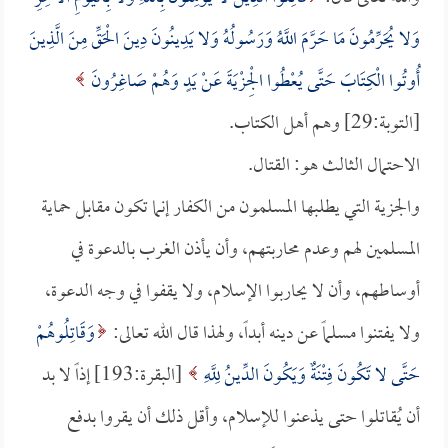
وَلا يُحَرِّمُونَ مَا حَرَّمَ اللَّهُ وَرَسُولُهُ وَلا يَدِينُونَ دِينَ الْحَقِّ مِنَ الَّذِينَ
أُوتُوا الْكِتَابَ حَتَّى يُعْطُوا الْجِزْيَةَ عَنْ يَدٍ وَهُمْ صَاغِرُونَ
[التوبة:29] وهم أهل الكتاب.
الاحتمال الثالث هو: القتال.
والجزية التي يطلبها المسلمون من الكفار إنما تكون مقابل حماية
المسلمين لهم وعدم محاربتهم، وأن يأذن الغرب بالدعوة في
أوساطهم، وأن لا يحاربوا الإسلام، ولا يقفوا في وجه الدعوة،
ولا يفتنوا مسلماً عن دينه أبداً، ولهذا قال الله تعالى:
وَقَاتِلُوهُمْ
حَتَّى لا تَكُونَ فِتْنَةٌ وَيَكُونَ الدِّينُ لِلَّهِ
[البقرة:193] إذاً لا بد
أن يُقاتلوا حتى يذعنوا للإسلام، وأقل ذلك أن يقروا بدفع