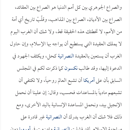
والصراع الجوهري بين كل أمم الدنيا هو الصراع بين العقائد،
الصراع بين الأديان، الصراع بين المذاهب، وقلّبْ تاريخ أي أمة
من الأمم، لا تخطئك هذه الحقيقة قط، ولا شك أن الغرب اليوم
لا يملك العقيدة التي يستطيع أن يواجه بها الإسلام، وإن حاول
الغرب أن يستعين بالعقيدة
النصرانية
كحل، ويكثف الجهود في
الدعوة إليها، وقد طالب
نكسون
كما ذكرت لكم في المجلس
السابق بأن على
أمريكا
أن تشبع العالم روحياً، ولا تكتفي أن
تشبعهم مادياً بالمساعدات فحسب، وقال: إن علينا أن نحمل
الإنجيل بيد، ونحمل المساعدة الإنسانية باليد الأخرى، ومع
ذلك فلا شك أن الغرب يدرك أن
النصرانية
غير قادرة على
مواجهة الإسلام. لقد فشلت
النصرانية
وانهزمت في
أوروبا
دون