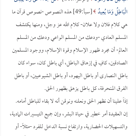
الْبَاطِلُ وَمَا يُعِيدُ
[سبأ:49] هذه النصوص -نصوص قرآن ما
هي كلام فلان ولا علان- كلام الله عز وجل، ومنها يكتشف
المسلم العادي -ودعك من المسلم الواعي ودعك من المسلم
العالم- أن مجرد ظهور الإسلام وقوة الإسلام، ووجود المسلمين
الصادقين، كافٍ في إزهاق الباطل، أي باطل كان، سواء كان
باطل النصارى أو باطل اليهود، أو باطل الشيوعيين، أو باطل
الفرق المنحرفة، كل باطل يزهق بظهور الحق.
إذاً علينا أن نظهر الحق ونعلنه ونوقن أنه لا بقاء للباطل أمامه.
إن العقيدة أمر خطير في حياة البشر، وإن جميع التيسيرات المادية،
والتسهيلات الحضارية، وارتفاع نسبة الدخل للفرد -مثلاً- أو