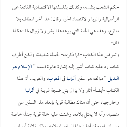
حكم الشعب بنفسه، وكذلك بفلسفتها الاقتصادية القائمة على
الرأسمالية والربا والاقتصاد الحر، وقال: هذا آخر المطاف بلا
منازع، وهذه هي الجنة التي يوعدها البشر ولا زوال لها -هكذا
قال-.
وتعرض هذا الكتاب -كما ذكرت- لحملة شديدة، ولكن أطرف
كتاب رد عليه كتاب أشير إليه إشارة عابرة اسمه "
الإسلام هو
البديل
" مؤلفه هو سفير
ألمانيا
في
المغرب
، والغريب أن هذا
الكتاب -أيضاً- أثار ولا يزال يثير ضجة غريبة في
ألمانيا
وخارجها، حتى أن هناك مطالبة قوية بإبعاد هذا السفير عن
منصبه، وأنه لا يمثل بلاده، وشنت عليه حملة قوية جداً، خاصة
من النساء، وقد أعلن هذا السفير إسلامه، وذكر ثلاثة أسباب