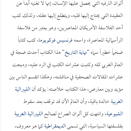
ألوان الترفيه التي يحصل عليها الإنسان، إنها لا تغنيه أبداً عن
العقيدة التي يحتاج إليها قلبه، ويتطلع إليها عقله، ولذلك كتب
أحد الفلاسفة الأمريكان المعاصرين، وهو يعتبر من فلاسفة
الرأسمالية المعاصرة، واسمه
فرنسيس فوكويوما
، كتب كتاباً
ضخماً خطيراً سماه "
نهاية التاريخ
" هذا الكتاب أحدث ضجة في
العالم الغربي كله وكتبت عشرات الكتب في الرد عليه، ودبجت
عشرات المقالات الصحفية في مناقشته، وهكذا انقسم الناس بين
مؤيد وبين معارض، هذا الكتاب خلاصته: يؤكد أن
الليبرالية
الغربية
خالدة باقية، وأن العالم الآن قد توقف بعد سقوط
الشيوعية
، وانتهت كل ألوان الصراع لصالح
الليبرالية الغربية
بفلسفتها السياسية، التي تسمى
الديمقراطية
كما هو معروف،