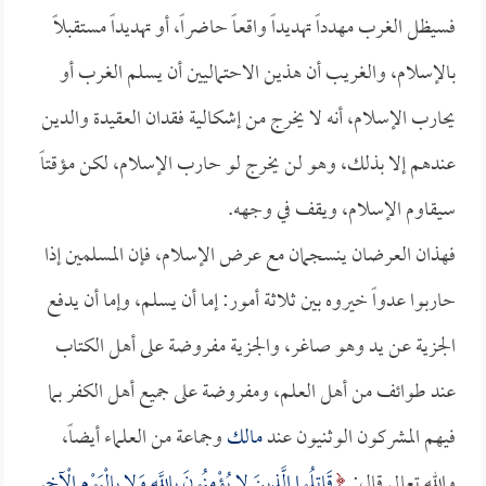
فسيظل الغرب مهدداً تهديداً واقعاً حاضراً، أو تهديداً مستقبلاً
بالإسلام، والغريب أن هذين الاحتماليين أن يسلم الغرب أو
يحارب الإسلام، أنه لا يخرج من إشكالية فقدان العقيدة والدين
عندهم إلا بذلك، وهو لن يخرج لو حارب الإسلام، لكن مؤقتاً
سيقاوم الإسلام، ويقف في وجهه.
فهذان العرضان ينسجمان مع عرض الإسلام، فإن المسلمين إذا
حاربوا عدواً خيروه بين ثلاثة أمور: إما أن يسلم، وإما أن يدفع
الجزية عن يد وهو صاغر، والجزية مفروضة على أهل الكتاب
عند طوائف من أهل العلم، ومفروضة على جميع أهل الكفر بما
فيهم المشركون الوثنيون عند
مالك
وجماعة من العلماء أيضاً،
والله تعالى قال:
قَاتِلُوا الَّذِينَ لا يُؤْمِنُونَ بِاللَّهِ وَلا بِالْيَوْمِ الْآخِرِ