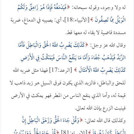
له ولا وجود، وقوله سبحانه:
فَيَدْمَغُهُ فَإِذَا هُوَ زَاهِقٌ وَلَكُمُ
الْوَيْلُ مِمَّا تَصِفُونَ
[الأنبياء:18]، أي: يصيبه في الدماغ، ضربة
مسددة قاضية لا بقاء له معها قط.
وقال الله عز وجل:
كَذَلِكَ يَضْرِبُ اللَّهُ الْحَقَّ وَالْبَاطِلَ فَأَمَّا
الزَّبَدُ فَيَذْهَبُ جُفَاءً وَأَمَّا مَا يَنْفَعُ النَّاسَ فَيَمْكُثُ فِي الْأَرْضِ
كَذَلِكَ يَضْرِبُ اللَّهُ الْأَمْثَالَ
[الرعد:17] فهذا مثل ضربه الله
للحق والباطل، فالزبد الذي يكون فوق السيل هو زبد ذاهب لا
قيمة له، وأما الذي ينفع الناس من المطر فهو يمكث في الأرض
فينبت الزرع بإذن الله تعالى.
وكذلك قال الله تعالى:
وَقُلْ جَاءَ الْحَقُّ وَزَهَقَ الْبَاطِلُ إِنَّ
الْبَاطِلَ كَانَ زَهُوقاً
[الإسراء:81]
قُلْ جَاءَ الْحَقُّ وَمَا يُبْدِئُ