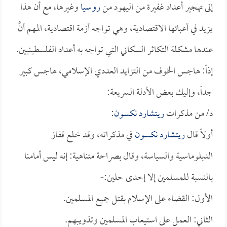
إلى تهجير أعداد غفيرة من اليهود من
روسيا
وغيرها، مع أن هذا
يزيد في أعبائها الاقتصادية، وهي تواجه أزمة اقتصادية، المهم أنَّ
عندها مشكلة التكاثر السكاني التي تواجه به أعداد الفلسطينيين.
إذاً: هاجس الخوف من التزايد العددي الإسلامي، هاجس كبير
جداً، وإليك بعض الأدلة السريعة:
د/ من مذكرات
ريتشارد نكسون
:
أولاً قال
ريتشارد نكسون
في مذكراته، وقد خلع قفاز
الدبلوماسية والسياسة، وقال بصراحة متناهية: إنه ليس أمامنا
بالنسبة للمسلمين إلا إحدى حلين:-
الأول: القضاء على الإسلام بقتل جميع المسلمين.
الثاني: العمل على استيعاب المسلمين وتذويبهم.