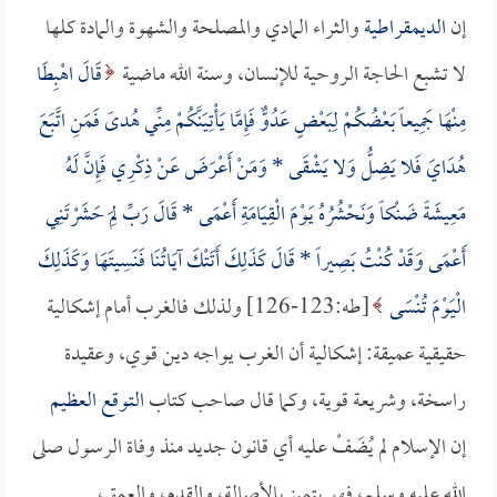
إن
الديمقراطية
والثراء المادي والمصلحة والشهوة والمادة كلها
لا تشبع الحاجة الروحية للإنسان، وسنة الله ماضية
قَالَ اهْبِطَا
مِنْهَا جَمِيعاً بَعْضُكُمْ لِبَعْضٍ عَدُوٌّ فَإِمَّا يَأْتِيَنَّكُمْ مِنِّي هُدىً فَمَنِ اتَّبَعَ
هُدَايَ فَلا يَضِلُّ وَلا يَشْقَى * وَمَنْ أَعْرَضَ عَنْ ذِكْرِي فَإِنَّ لَهُ
مَعِيشَةً ضَنْكاً وَنَحْشُرُهُ يَوْمَ الْقِيَامَةِ أَعْمَى * قَالَ رَبِّ لِمَ حَشَرْتَنِي
أَعْمَى وَقَدْ كُنْتُ بَصِيراً * قَالَ كَذَلِكَ أَتَتْكَ آيَاتُنَا فَنَسِيتَهَا وَكَذَلِكَ
الْيَوْمَ تُنْسَى
[طه:123-126] ولذلك فالغرب أمام إشكالية
حقيقية عميقة: إشكالية أن الغرب يواجه دين قوي، وعقيدة
راسخة، وشريعة قوية، وكما قال صاحب كتاب
التوقع العظيم
إن الإسلام لم يُضَفْ عليه أي قانون جديد منذ وفاة الرسول صلى
الله عليه وسلم، فهو يتميز بالأصالة، والقدم، والعمق،