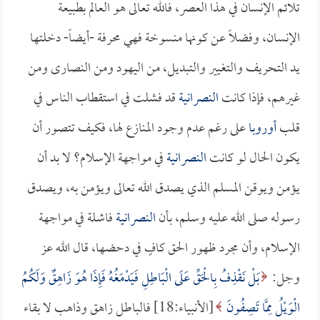
تلائم الإنسان في هذا العصر، فالله تعالى هو العالم بطبيعة
الإنسان، وفضلاً عن كونها منسوخة فهي محرفة -أيضاً- دخلتها
يد التحريف والتغيير والتبديل، من اليهود ومن النصارى ومن
غيرهم، فإذا كانت
النصرانية
قد فشلت في استقطاب الناس في
قلب
أوروبا
على رغم عدم وجود المنازع لها، فكيف تتصور أن
يكون الحال لو كانت
النصرانية
في مواجهة الإسلام؟ لا بد أن
يؤمن ويوقن المسلم الذي يصدق الله تعالى ويؤمن به، ويصدق
رسوله صلى الله عليه وسلم، بأن
النصرانية
فاشلة في مواجهة
الإسلام، وأن مجرد ظهور الحق كافٍ في دحضها، قال الله عز
وجل:
بَلْ نَقْذِفُ بِالْحَقِّ عَلَى الْبَاطِلِ فَيَدْمَغُهُ فَإِذَا هُوَ زَاهِقٌ وَلَكُمُ
الْوَيْلُ مِمَّا تَصِفُونَ
[الأنبياء:18] فالباطل زاهق وذاهب لا بقاء