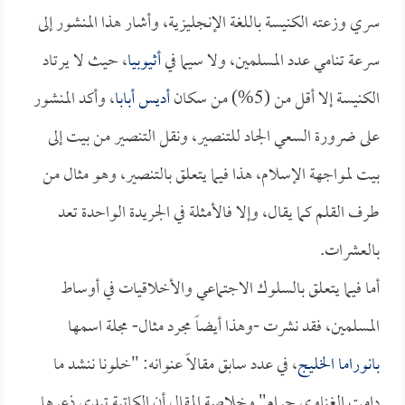
سري وزعته الكنيسة باللغة الإنجليزية، وأشار هذا المنشور إلى
سرعة تنامي عدد المسلمين، ولا سيما في
أثيوبيا
، حيث لا يرتاد
الكنيسة إلا أقل من (5%) من سكان
أديس أبابا
، وأكد المنشور
على ضرورة السعي الجاد للتنصير، ونقل التنصير من بيت إلى
بيت لمواجهة الإسلام، هذا فيما يتعلق بالتنصير، وهو مثال من
طرف القلم كما يقال، وإلا فالأمثلة في الجريدة الواحدة تعد
بالعشرات.
أما فيما يتعلق بالسلوك الاجتماعي والأخلاقيات في أوساط
المسلمين، فقد نشرت -وهذا أيضاً مجرد مثال- مجلة اسمها
بانوراما الخليج
، في عدد سابق مقالاً عنوانه: "خلونا ننشد ما
دامت الغناوي حرام" وخلاصة المقال أن الكاتبة تبدي ذعرها