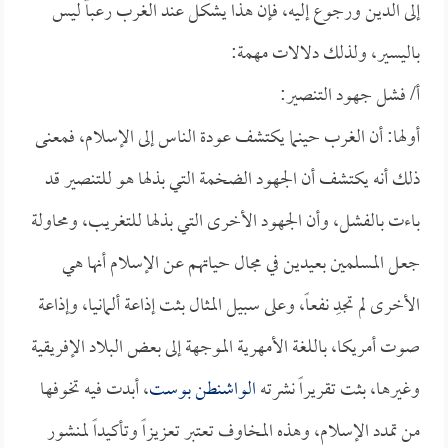
إلى الدين ورجوع إليه، فإن هذا يشكل عند الغرب رعباً ليس
باليسير، ولذلك دلالات مهمة:
أ/ فشل جهود التنصير:
أولها: أن الغرب حينما يكتشف عودة الناس إلى الإسلام، فمعنى
ذلك أنه يكتشف أن الجهود الضخمة التي بذلها هو للتنصير قد
باءت بالفشل، وأن الجهود الأخرى التي بذلها للتغريب، ومحاولة
جعل المسلمين بعيدين في مجال حياتهم عن الإسلام أنها هي
الأخرى لم تجدِ نفعاً، وعلى سبيل المثال بثت إذاعة ألمانيا، وإذاعة
صوت أمريكا، باللغة الأمهرية الموجهة إلى بعض البلاد الإفريقية
وغيرها، بثت تقريراً نشرته
الواشنطن بوست
، أبدت فيه تخوفها
من تمدد الإسلام، وهذه المخاوف تعتبر تعزيزاً وتأكيداً لمنشور