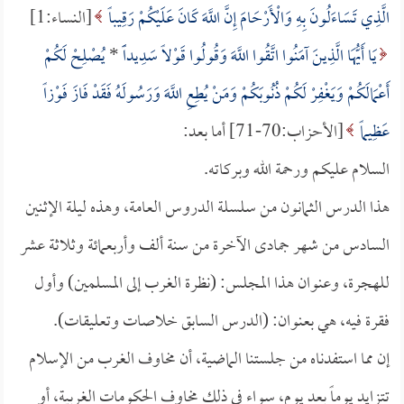
الَّذِي تَسَاءَلُونَ بِهِ وَالْأَرْحَامَ إِنَّ اللَّهَ كَانَ عَلَيْكُمْ رَقِيباً
[النساء:1]
يَا أَيُّهَا الَّذِينَ آمَنُوا اتَّقُوا اللَّهَ وَقُولُوا قَوْلاً سَدِيداًً
*
يُصْلِحْ لَكُمْ
أَعْمَالَكُمْ وَيَغْفِرْ لَكُمْ ذُنُوبَكُمْ وَمَنْ يُطِعِ اللَّهَ وَرَسُولَهُ فَقَدْ فَازَ فَوْزاً
عَظِيماً
[الأحزاب:70-71] أما بعد:
السلام عليكم ورحمة الله وبركاته.
هذا الدرس الثمانون من سلسلة الدروس العامة، وهذه ليلة الإثنين
السادس من شهر جمادى الآخرة من سنة ألف وأربعمائة وثلاثة عشر
للهجرة، وعنوان هذا المجلس: (نظرة الغرب إلى المسلمين) وأول
فقرة فيه، هي بعنوان: (الدرس السابق خلاصات وتعليقات).
إن مما استفدناه من جلستنا الماضية، أن مخاوف الغرب من الإسلام
تتزايد يوماً بعد يوم، سواء في ذلك مخاوف الحكومات الغربية، أو