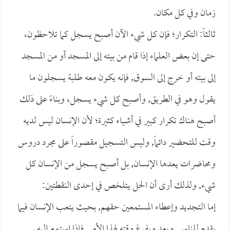
زمان وفي كل مكان.
ثالثاً: التكرار؛ فإن كل شيء الآن أصبح يسجل كما تلاحظون،
حتى إن بعض العلماء إذا قام من بيته إلى المسجد أو من المسجد
إلى بيته أو خرج إلى السوق, فإنه يكون معه طلبة يسجلون ما
يقول وهو في الطريق, وأصبح كل شيء يسجل، وبناءً على ذلك
أصبح هناك تكرار كبير في أشياء كثيرة؛ لأن الإنسان ليس لديه
وقت للتحضير دائماً, وليس التسجيل مقصوراً على مجرد دروس
ومحاضرات يعدها الإنسان, بل أصبح يسجل من الإنسان كل
شيء, ولذلك أرى أن الحل يتلخص في إحدى النقطتين:
إما التجديد وإعطاء المستمعين حقهم, بحيث يتعب الإنسان فيما
يقدم للناس, ويعد ويفرغ وقته لهذا الأمر, فإذا استمع إليه