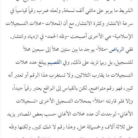
الشريط ما يربو على مائتي ألف نسخة, ولعله ضرب رقماً قياسياً في
سرعة الانتشار وكثرة الانتشار, مع أن المحلات -محلات التسجيلات
الإسلامية- هي الأخرى أصبحت -ولله الحمد- في ازدياد وانتشار,
ففي
الرياض
-مثلاً- يوجد ما بين ستين محلاً إلى سبعين محلاً
للتسجيل, بل ربما تزيد على ذلك, وفي
القصيم
يبلغ عدد محلات
التسجيلات ما يقارب الثلاثين, ولا تستغرب هذا الرقم أو تعتبر أنه
كبير، فهو رقم متواضع, لكن بالقياس إلى الواقع يعتبر رقماً جيداً،
وإلا فلو قارنته -مثلاً- بمحلات التسجيل الأخرى -تسجيلات
الأغاني- لوجدت أن عدد محلات الأغاني حسب بعض المصادر يزيد
على ثلاثة آلاف وخمسمائة محل, وهذا رقم لا شك كبير, ولكنها ولله