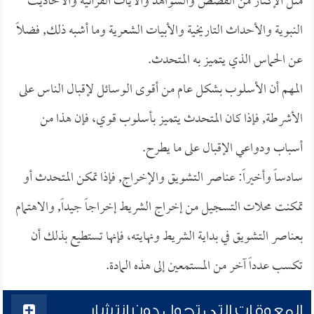
مثل الإكثار من القصص والشواهد والآيات القرآنية والأحاديث
النبوية والأحداث التاريخية والأبيات الشعرية وما أشبه ذلك, فضلاً
عن الحماس الذي يتميز به المتحدث.
المهم أن الأسلوب بشكل عام من أقوى الوسائل لإقبال الناس على
الأشرطة, فإذا كان المتحدث يتميز بأسلوب قوي، فإن هذا من
أسباب ودواعي الإقبال على ما يطرح.
سادساً وأخيراً: عناصر التشويق والإخراج, فإذا تمكن المتحدث أو
تمكنت محلات التسجيل من إخراج الشريط إخراجاً جيداً, والاهتمام
بعناصر التشويق في بداية الشريط ونهايته، فإنها تستطيع بذلك أن
تكسب عدداً آخر من المستمعين إلى هذه المادة.
المعوقات التي تحول دون انتشار