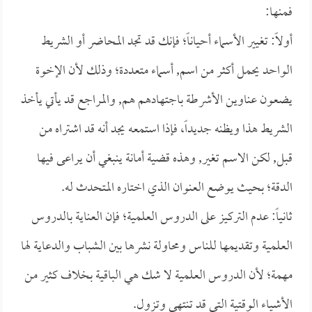
فمنها:
أولاً: تغيير الأسماء أحياناً؛ فإنك قد تجد المحاضر أو الشريط
الواحد يحمل أكثر من اسم, أسماء متعددة؛ وذلك لأن الإخوة
يضعون عناوين الأشرطة باجتهادهم هم, والمراجع قد يأتي يأخذ
الشريط هذا ويظنه جديداً، فإذا استمعه يجد أنه قد اشتراه من
قبل, لكن الاسم تغير, وهذه قضية أمانة ينبغي أن يراعى فيها
الدقة؛ بحيث يوضع العنوان الذي اختاره المتحدث له.
ثانياً: عدم التركيز على الدروس العلمية؛ فإن العناية بالدروس
العلمية وتقديمها للناس ومحاولة نشرها بين الشباب والدعاية لها
مهمة؛ لأن الدروس العلمية لا شك هي الباقية بخلاف كثير من
الأشياء الوقتية التي قد تنتهي وتزول.