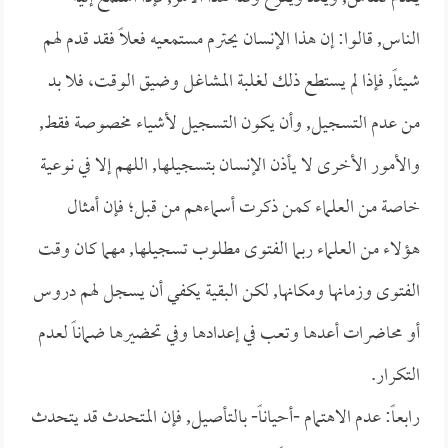
الناس, قالوا: إن هذا الإنسان يحترم مستمعيه فعلاً فقد قدم لهم
شيئاً, فإذا لم يستطع ذلك لغلبة المشاغل وضيق الوقت، فلا بد
من عدم التسجيل, وأن يكون التسجيل لأشياء مخصوصة فقط,
والأمور الأخرى لا يأذن الإنسان بتسجيلها, اللهم إلا في نوعية
خاصة من العلماء كمن ذكرت أسماءهم من قبل؛ فإن أمثال
هؤلاء من العلماء ربما الفتوى مطلوب تسجيلها, مهما كان وقت
الفتوى وزمانها ومكانها, لكن البقية يكفي أن يسجل لهم دروس
أو محاضرات أعدها وتعب في إعدادها وفي تحضيرها ضماناً لعدم
التكرار.
رابعاً: عدم الاهتمام -أحياناً- بالتأصيل, فإن المتحدث قد يتحدث