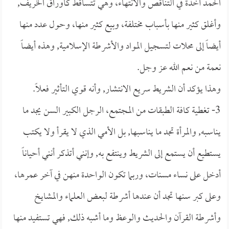
الحمد آخذة في التناقص والانتهاء، وهي تتساقط كأوراق الخريف,
وأغلق كثير منها بأسباب مختلفة، وبيع كثير منها، وحول عدد منها
أيضاً إلى محلات لتسجيل المواد والأشرطة الإسلامية, وهذه أيضاً
نعمة من نعم الله عز وجل.
وهذا يؤكد أن الشريط سريع الانتشار, وأنه قوي التأثير فعلاً.
3- تغطية كافة الطبقات من المجتمع، الرجل الكبير السن يجد ما
يناسبه, والمرأة تجد ما يناسبها, بل الأمي الذي لا يقرأ ولا يكتب
يستطيع أن يستمع إلى الشريط وينتفع به, وإنني أتذكر أنني أحياناً
أدخل على نساء مسنات، وربما تكون الواحدة منهن في آخر عمرها،
وعلى كبر سنها تجد أن عندها أشرطة لبعض العلماء والمشايخ
وأشرطة القرآن والحديث والوعظ وما أشبه ذلك, فهي تستفيد منها