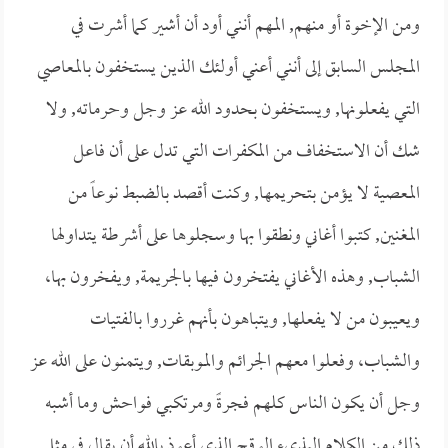
ومن الإخوة أو منهم, المهم أنني أود أن أشير كما أشرت في
المجلس السابق إلى أنني أعني أولئك الذين يستخفون بالمعاصي
التي يفعلونها, ويستخفون بحدود الله عز وجل وحرماته, ولا
شك أن الاستخفاف من المكفرات التي تدل على أن فاعل
المعصية لا يؤمن بتحريمها, وكنت أقصد بالضبط نوعاً من
المغنين, كتبوا أغاني ونطقوا بها وسجلوها على أشرطة يتداولها
الشباب, وهذه الأغاني يفتخرون فيها بالجريمة, ويفخرون بها،
ويعيبون من لا يفعلها, ويتباهون بأنهم غرروا بالفتيات
والشباب، وفعلوا معهم الجرائم والموبقات, ويتمنون على الله عز
وجل أن يكون الناس كلهم فجرةً ومرتكبي فواحش وما أشبه
ذلك من الكلام البذيء الوقح الذي أعوذ بالله أن يقال في مثل