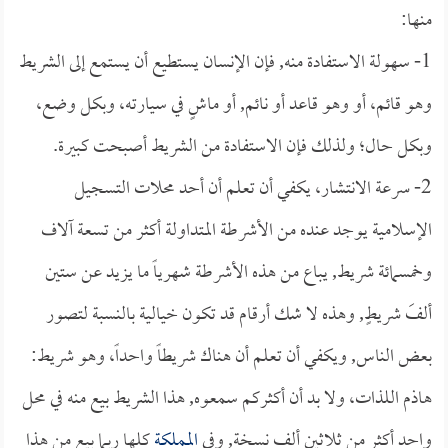
منها:
1- سهولة الاستفادة منه, فإن الإنسان يستطيع أن يستمع إلى الشريط
وهو قائم، أو وهو قاعد أو نائم, أو ماشٍ في سيارته، وبكل وضع،
وبكل حال؛ ولذلك فإن الاستفادة من الشريط أصبحت كبيرة.
2- سرعة الانتشار، يكفي أن تعلم أن أحد محلات التسجيل
الإسلامية يوجد عنده من الأشرطة المتداولة أكثر من تسعة آلاف
وخمسمائة شريط, يباع من هذه الأشرطة شهرياً ما يزيد عن ستين
ألفَ شريطٍ, وهذه لا شك أرقام قد تكون خيالية بالنسبة لتصور
بعض الناس, ويكفي أن تعلم أن هناك شريطاً واحداً، وهو شريط:
هاذم اللذات، ولا بد أن أكثركم سمعوه, هذا الشريط بيع منه في محل
واحد أكثر من ثلاثين ألف نسخة, وفي
المملكة
كلها ربما بيع من هذا