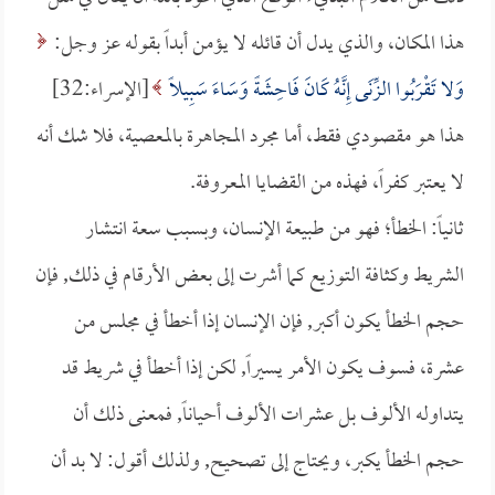
هذا المكان، والذي يدل أن قائله لا يؤمن أبداً بقوله عز وجل:
وَلا تَقْرَبُوا الزِّنَى إِنَّهُ كَانَ فَاحِشَةً وَسَاءَ سَبِيلاً
[الإسراء:32]
هذا هو مقصودي فقط، أما مجرد المجاهرة بالمعصية، فلا شك أنه
لا يعتبر كفراً، فهذه من القضايا المعروفة.
ثانياً: الخطأ؛ فهو من طبيعة الإنسان، وبسبب سعة انتشار
الشريط وكثافة التوزيع كما أشرت إلى بعض الأرقام في ذلك, فإن
حجم الخطأ يكون أكبر, فإن الإنسان إذا أخطأ في مجلس من
عشرة، فسوف يكون الأمر يسيراً, لكن إذا أخطأ في شريط قد
يتداوله الألوف بل عشرات الألوف أحياناً, فمعنى ذلك أن
حجم الخطأ يكبر، ويحتاج إلى تصحيح, ولذلك أقول: لا بد أن