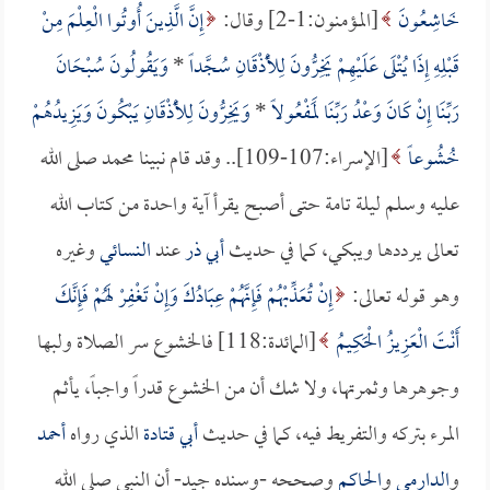
خَاشِعُونَ
[المؤمنون:1-2] وقال:
إِنَّ الَّذِينَ أُوتُوا الْعِلْمَ مِنْ
قَبْلِهِ إِذَا يُتْلَى عَلَيْهِمْ يَخِرُّونَ لِلْأَذْقَانِ سُجَّداً
*
وَيَقُولُونَ سُبْحَانَ
رَبِّنَا إِنْ كَانَ وَعْدُ رَبِّنَا لَمَفْعُولاً
*
وَيَخِرُّونَ لِلْأَذْقَانِ يَبْكُونَ وَيَزِيدُهُمْ
خُشُوعاً
[الإسراء:107-109].. وقد قام نبينا محمد صلى الله
عليه وسلم ليلة تامة حتى أصبح يقرأ آية واحدة من كتاب الله
تعالى يرددها ويبكي، كما في حديث
أبي ذر
عند
النسائي
وغيره
وهو قوله تعالى:
إِنْ تُعَذِّبْهُمْ فَإِنَّهُمْ عِبَادُكَ وَإِنْ تَغْفِرْ لَهُمْ فَإِنَّكَ
أَنْتَ الْعَزِيزُ الْحَكِيمُ
[المائدة:118] فالخشوع سر الصلاة ولبها
وجوهرها وثمرتها، ولا شك أن من الخشوع قدراً واجباً، يأثم
المرء بتركه والتفريط فيه، كما في حديث
أبي قتادة
الذي رواه
أحمد
و
الدارمي
و
الحاكم
وصححه -وسنده جيد- أن النبي صلى الله