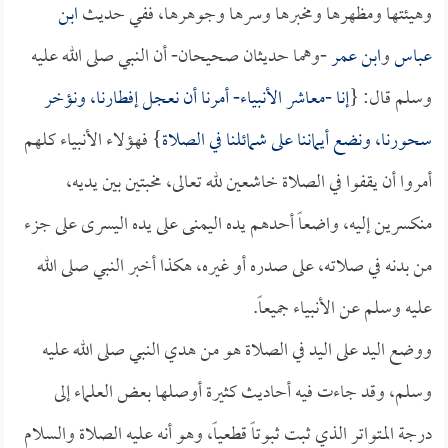
وهيئتها ومظهرها ومخبرها وسرها وجوهرها، ففي حديث
ابن
عباس
و
ابن عمر
-وهما حديثان صحيحان- أن النبي صلى الله عليه
وسلم قال: {
إنا -معاشر الأنبياء- أمرنا أن نعجل إفطارنا، ونؤخر
سحورنا، ونضع أيماننا على شمائلنا في الصلاة
} فهؤلاء الأنبياء كلهم
أمروا أن يقفوا في الصلاة خاشعين لله تعالى، مخبتين بين يديه،
منكسرين إليه، واضعاً أحدهم يده اليمنى على يده اليسرى على جزء
من بدنه في صلاته، على صدره أو غيره، هكذا أخبر النبي صلى الله
عليه وسلم عن الأنبياء جميعاً.
ووضع اليد على اليد في الصلاة هو من هدي النبي صلى الله عليه
وسلم، وقد جاءت فيه أحاديث كثيرة أوصلها بعض العلماء إلى
درجة المتواتر الذي ثبت ثبوتاً قطعياً، وهو أنه عليه الصلاة والسلام