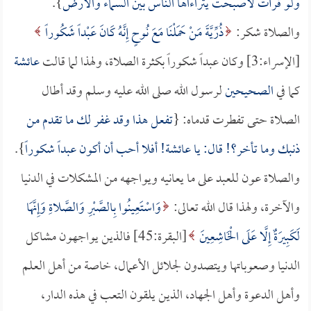
ولو قرأت لأصبحت يتراءاها الناس بين السماء والأرض
}.
والصلاة شكر:
ذُرِّيَّةَ مَنْ حَمَلْنَا مَعَ نُوحٍ إِنَّهُ كَانَ عَبْداً شَكُوراً
[الإسراء:3] وكان عبداً شكوراً بكثرة الصلاة، ولهذا لما قالت
عائشة
كما في
الصحيحين
لرسول الله صلى الله عليه وسلم وقد أطال
الصلاة حتى تفطرت قدماه: {
تفعل هذا وقد غفر لك ما تقدم من
ذنبك وما تأخر؟! قال: يا
عائشة
! أفلا أحب أن أكون عبداً شكوراً
}.
والصلاة عون للعبد على ما يعانيه ويواجهه من المشكلات في الدنيا
والآخرة، ولهذا قال الله تعالى:
وَاسْتَعِينُوا بِالصَّبْرِ وَالصَّلاةِ وَإِنَّهَا
لَكَبِيرَةٌ إِلَّا عَلَى الْخَاشِعِينَ
[البقرة:45] فالذين يواجهون مشاكل
الدنيا وصعوباتها ويتصدون لجلائل الأعمال، خاصة من أهل العلم
وأهل الدعوة وأهل الجهاد، الذين يلقون التعب في هذه الدار،