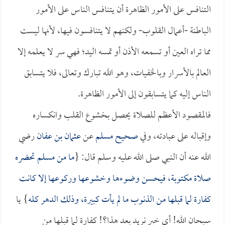
التنافس على الأمور الظاهرة أن يتنافس الناس على الأمور
الباطنة -أعمال القلوب- ولكنهم لا يتنافسون فيها، لأنها ليست
مما تراه العين أو تسمعه الأذن أو تمسه اليد؛ فهي سر لا يعلمه إلا
العالم بالأسرار وبالخفيات، وهو الله تبارك وتعالى، فلا يتسابق
الناس إليه كما يتسابقون إلى الأمور الظاهرة.
فالمقصود الأعظم للصلاة يحصل بخشوع القلب وانكساره
وإقباله على عبادته، وفي
صحيح مسلم
عن
عثمان بن عفان
رضي
الله عنه أن النبي صلى الله عليه وسلم قال: {
ما من مسلم تحضره
صلاة مكتوبة، فيحسن وضوءها وخشوعها وركوعها إلا كانت
كفارة لما قبلها من الذنوب ما لم يأت كبيرة، وذلك الدهر كله
} يا
سبحان الله! أي خير نريد بعد هذا؟! كفارة لما قبلها من