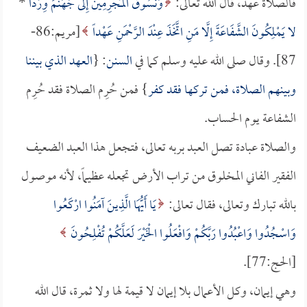
فالصلاة عهد، قال الله تعالى:
وَنَسُوقُ الْمُجْرِمِينَ إِلَى جَهَنَّمَ وِرْداً
*
لا يَمْلِكُونَ الشَّفَاعَةَ إِلَّا مَنِ اتَّخَذَ عِنْدَ الرَّحْمَنِ عَهْداً
[مريم:86-
87]. وقال صلى الله عليه وسلم كما في
السنن
: {
العهد الذي بيننا
وبينهم الصلاة، فمن تركها فقد كفر
} فمن حُرِم الصلاة فقد حُرِم
الشفاعة يوم الحساب.
والصلاة عبادة تصل العبد بربه تعالى، فتجعل هذا العبد الضعيف
الفقير الفاني المخلوق من تراب الأرض تجعله عظيماً، لأنه موصول
بالله تبارك وتعالى، فقال تعالى:
يَا أَيُّهَا الَّذِينَ آمَنُوا ارْكَعُوا
وَاسْجُدُوا وَاعْبُدُوا رَبَّكُمْ وَافْعَلُوا الْخَيْرَ لَعَلَّكُمْ تُفْلِحُونَ
[الحج:77].
وهي إيمان، وكل الأعمال بلا إيمان لا قيمة لها ولا ثمرة، قال الله