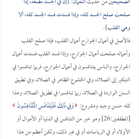
الصحيحين
من حديث
النعمان
: {
إن في الجسد مضغة، إذا
صلحت صلح الجسد كله، وإذا فسدت فسد الجسد كله، ألا
وهي القلب
}.
فالأصل في أعمال الجوارح أعمال القلب، فإذا صلح القلب
وأعماله صلحت أعمال الجوارح، وإذا فسد القلب فسدت أعمال
الجوارح، والناس يتنافسون في أعمال الجوارح، فربما تنافسوا في
التبكير إلى الصلاة، وفي الخشوع الظاهر في الصلاة، وفي تطبيق
السنن الواردة في الصلاة، ربما تنافسوا في تطويل الصلاة، وهذا
كله حسن وجيد ومشروع:
وَفِي ذَلِكَ فَلْيَتَنَافَسِ الْمُتَنَافِسُونَ
[المطففين:26] وهو خير من التنافس في الدنيا أو الأموال أو
الأولاد أو في الرياسات أو في غير ذلك، ولكن أعظم من هذا