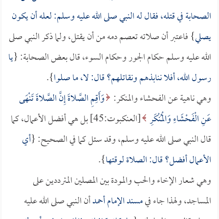
الصحابة في قتله، فقال له النبي صلى الله عليه وسلم: لعله أن يكون
يصلي
} فاعتبر أن صلاته تعصم دمه من أن يقتل، ولما ذكر النبي صلى
الله عليه وسلم حكام الجور وحكام السوء، قال بعض الصحابة: {
يا
رسول الله، أفلا ننابذهم ونقاتلهم؟ قال: لا، ما صلوا
}.
وهي ناهية عن الفحشاء والمنكر:
وَأَقِمِ الصَّلاةَ إِنَّ الصَّلاةَ تَنْهَى
عَنِ الْفَحْشَاءِ وَالْمُنْكَرِ
[العنكبوت:45] بل هي أفضل الأعمال، كما
قال النبي صلى الله عليه وسلم، وقد سئل كما في الصحيح: {
أي
الأعمال أفضل؟ قال: الصلاة لوقتها
}.
وهي شعار الإخاء والحب والمودة بين المصلين المترددين على
المساجد، ولهذا جاء في
مسند الإمام أحمد
أن النبي صلى الله عليه