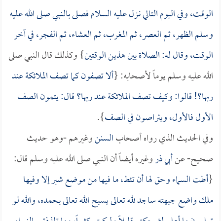
الوقت، وفي اليوم التالي نـزل عليه السلام فصلى بالنبي صلى الله عليه
وسلم الظهر، ثم العصر، ثم المغرب، ثم العشاء، ثم الفجر، في آخر
الوقت، وقال له: الصلاة بين هذين الوقتين
} وكذلك قال النبي صلى
الله عليه وسلم يوماً لأصحابه: {
ألا تصفون كما تصف الملائكة عند
ربها؟! قالوا: وكيف تصف الملائكة عند ربها؟ قال: يتمون الصف
الأول فالأول، ويتراصون في الصف
}.
وفي الحديث الذي رواه أصحاب
السنن
وغيرهم -وهو حديث
صحيح- عن
أبي ذر
وغيره أيضاً أن النبي صلى الله عليه وسلم قال:
{
أطت السماء وحق لها أن تئط، ما فيها من موضع شبر إلا وفيها
ملك واضع جبهته ساجد لله تعالى يسبح الله تعالى بحمده، والله لو