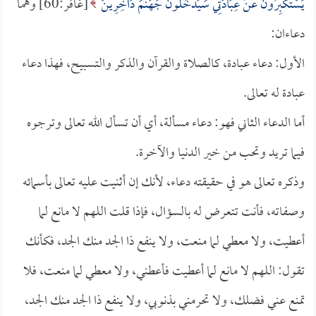
يَسْتَكْبِرُونَ عَنْ عِبَادَتِي سَيَدْخُلُونَ جَهَنَّمَ دَاخِرِينَ
[غافر:60] وهما
دعاءان:
الأول: دعاء عبادة، كالصلاة والقرآن والذكر والتسبيح، فهذا دعاء
عبادة له تعالى.
أما الدعاء الثاني فهو: دعاء مسألة، أي أن تسأل الله تعالى وترجوه
فيما تريد وتحب من خير الدنيا والآخرة.
وذكره تعالى هو في حقيقته دعاء، لأنك إن أثنيت عليه تعالى بأسمائه
وصفاته، فأنت تتعرض له بالسؤال، فإذا قلت اللهم لا مانع لما
أعطيت، ولا معطي لما منعت، ولا ينفع ذا الجد منك الجد، فكأنك
تقول: اللهم لا مانع لما أعطيت فأعطني، ولا معطي لما منعت، فلا
تمنع عني فضلك، ولا تحرمني بذنوبي، ولا ينفع ذا الجد منك الجد،