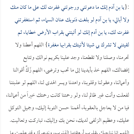
:{
يا بن آدم إنك ما دعوتني ورجوتني غفرت لك على ما كان منك
ولا أبالي، يا بن آدم لو بلغت ذنوبك عنان السماء، ثم استغفرتني
غفرت لك، يا بن آدم إنك لو أتيتني بقراب الأرض خطايا، ثم
لقيتني لا تشرك بي شيئا لأتيتك بقرابها مغفرة
} اللهم أعطنا ولا
تحرمنا، وصلنا ولا تقطعنا، وجد علينا بكريم نوالك وتتابع
إفضالك، اللهم خذ بأيدينا إلى ما تحب وترضى، اللهم زَكِّ أقوالنا
وأعمالنا، وعقولنا وقلوبنا، واهدنا ويسر الهدى لنا، اللهم لو عذبتنا
لفعلت وأنت غير ظالم لنا، ولو رحمتنا كانت رحمتك خيراً من أعمالنا،
فيا من لا يعاجل بالعقوبة، ألهمنا حسن التوبة إليك، وجميل التوكل
عليك، وعظيم الزلفى لديك، نحن بك وإليك، تباركت وتعاليت.
اللهم إنا نناجيك بقلوب أرهقتها الذنوب، وندعوك وقد علمت ما