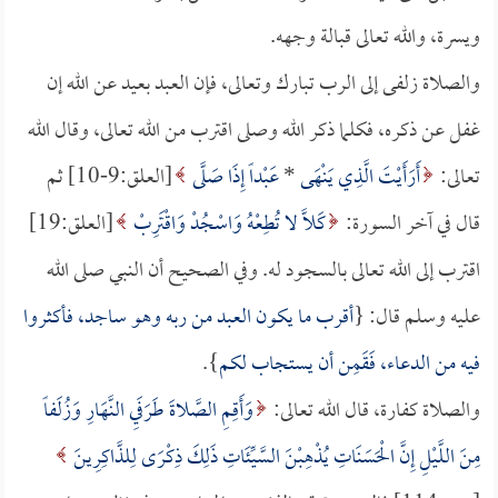
ويسرة، والله تعالى قبالة وجهه.
والصلاة زلفى إلى الرب تبارك وتعالى، فإن العبد بعيد عن الله إن
غفل عن ذكره، فكلما ذكر الله وصلى اقترب من الله تعالى، وقال الله
تعالى:
أَرَأَيْتَ الَّذِي يَنْهَى
*
عَبْداً إِذَا صَلَّى
[العلق:9-10] ثم
قال في آخر السورة:
كَلَّا لا تُطِعْهُ وَاسْجُدْ وَاقْتَرِبْ
[العلق:19]
اقترب إلى الله تعالى بالسجود له. وفي الصحيح أن النبي صلى الله
عليه وسلم قال: {
أقرب ما يكون العبد من ربه وهو ساجد، فأكثروا
فيه من الدعاء، فَقَمِن أن يستجاب لكم
}.
والصلاة كفارة، قال الله تعالى:
وَأَقِمِ الصَّلاةَ طَرَفَيِ النَّهَارِ وَزُلَفاً
مِنَ اللَّيْلِ إِنَّ الْحَسَنَاتِ يُذْهِبْنَ السَّيِّئَاتِ ذَلِكَ ذِكْرَى لِلذَّاكِرِينَ