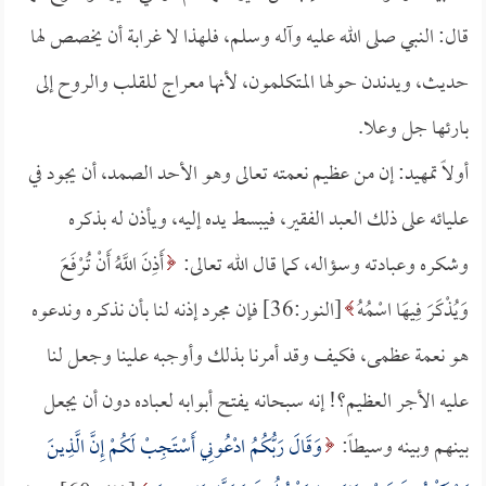
قال: النبي صلى الله عليه وآله وسلم، فلهذا لا غرابة أن يخصص لها
حديث، ويدندن حولها المتكلمون، لأنها معراج للقلب والروح إلى
بارئها جل وعلا.
أولاً تمهيد: إن من عظيم نعمته تعالى وهو الأحد الصمد، أن يجود في
عليائه على ذلك العبد الفقير، فيبسط يده إليه، ويأذن له بذكره
وشكره وعبادته وسؤاله، كما قال الله تعالى:
أَذِنَ اللَّهُ أَنْ تُرْفَعَ
وَيُذْكَرَ فِيهَا اسْمُهُ
[النور:36] فإن مجرد إذنه لنا بأن نذكره وندعوه
هو نعمة عظمى، فكيف وقد أمرنا بذلك وأوجبه علينا وجعل لنا
عليه الأجر العظيم؟! إنه سبحانه يفتح أبوابه لعباده دون أن يجعل
بينهم وبينه وسيطاً:
وَقَالَ رَبُّكُمُ ادْعُونِي أَسْتَجِبْ لَكُمْ إِنَّ الَّذِينَ