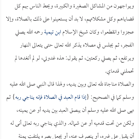
ويواجهون من المشاكل الصغيرة والكبيرة، ويحط الناس بهم كل
قضاياهم وكل مشكلاتهم، لا بد أن يستعينوا على ذلك بالصلاة، وإلا
عجزوا وانقطعوا، وكان شيخ الإسلام
ابن تيمية
رحمه الله يصلي
الفجر، ثم يجلس في مصلاه يذكر الله تعالى حتى يتعالى النهار
ويرتفع، ثم يصلي ركعتين، ثم يقول: هذه غدوتي، لو لم أتغدها لم
تحملني قدماي.
والصلاة مناجاة لله تعالى وبين يديه، ولهذا قال النبي صلى الله عليه
وسلم كما في الصحيح: {
إذا قام العبد في الصلاة فإنه يناجي ربه
} ثم
نهى صلى الله عليه وسلم أن يبصق العبد بين يديه أو عن يمينه،
ولكن من تحت قدميه أو عن شماله. والذي يناجي ربه تعالى أنى له
أن يقبل على غيره، أو ينصرف عنه، أو يجعل بصره يلتفت يمنة