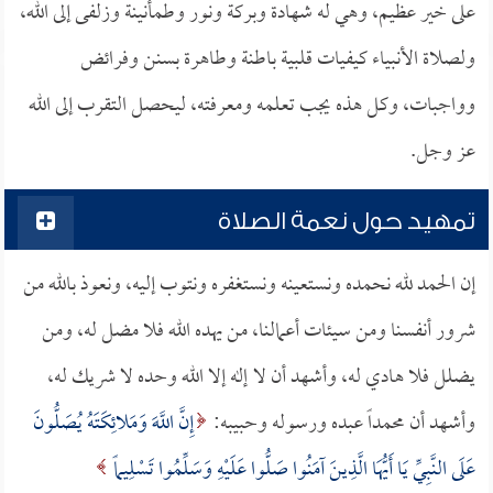
على خير عظيم، وهي له شهادة وبركة ونور وطمأنينة وزلفى إلى الله،
ولصلاة الأنبياء كيفيات قلبية باطنة وطاهرة بسنن وفرائض
وواجبات، وكل هذه يجب تعلمه ومعرفته، ليحصل التقرب إلى الله
عز وجل.
تمهيد حول نعمة الصلاة
إن الحمد لله نحمده ونستعينه ونستغفره ونتوب إليه، ونعوذ بالله من
شرور أنفسنا ومن سيئات أعمالنا، من يهده الله فلا مضل له، ومن
يضلل فلا هادي له، وأشهد أن لا إله إلا الله وحده لا شريك له،
وأشهد أن محمداً عبده ورسوله وحبيبه:
إِنَّ اللَّهَ وَمَلائِكَتَهُ يُصَلُّونَ
عَلَى النَّبِيِّ يَا أَيُّهَا الَّذِينَ آمَنُوا صَلُّوا عَلَيْهِ وَسَلِّمُوا تَسْلِيماً