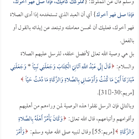
وسلم قال عن المملوك: {
مملوكك كافيك، فإذا صلى فهو أخوك،
فإذا صلى فهو أخوك
} أي أن العبد الذي تستخدمه إذا أدى الصلاة
فهو أخوك، فعليك أن تحسن معاملته وتبتعد عن إيذائه بالقول أو
بالفعل.
بل هي وصية الله تعالى لأفضل خلقه، للرسل عليهم الصلاة
والسلام:
قَالَ إِنِّي عَبْدُ اللَّهِ آتَانِيَ الْكِتَابَ وَجَعَلَنِي نَبِيّاً
*
وَجَعَلَنِي
مُبَارَكاً أَيْنَ مَا كُنْتُ وَأَوْصَانِي بِالصَّلاةِ وَالزَّكَاةِ مَا دُمْتُ حَيّاً
[مريم:30-ُ31].
وبالتالي فإن الرسل نقلوا هذه الوصية لمن وراءهم من أهليهم
وأقوامهم وأتباعهم، قال الله تعالى:
وَكَانَ يَأْمُرُ أَهْلَهُ بِالصَّلاةِ
وَالزَّكَاةِ
[مريم:55] وقال لنبيه صلى الله عليه وسلم:
وَأْمُرْ