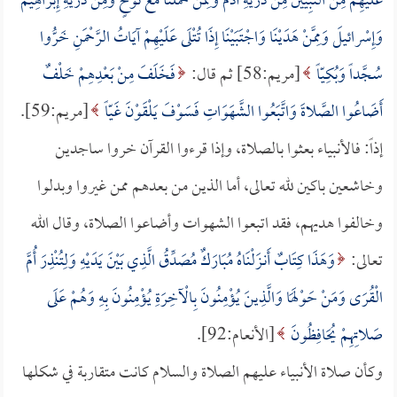
عَلَيْهِمْ مِنَ النَّبِيِّينَ مِنْ ذُرِّيَّةِ آدَمَ وَمِمَّنْ حَمَلْنَا مَعَ نُوحٍ وَمِنْ ذُرِّيَّةِ إِبْرَاهِيمَ
وَإِسْرائيلَ وَمِمَّنْ هَدَيْنَا وَاجْتَبَيْنَا إِذَا تُتْلَى عَلَيْهِمْ آيَاتُ الرَّحْمَنِ خَرُّوا
سُجَّداً وَبُكِيّاً
[مريم:58] ثم قال:
فَخَلَفَ مِنْ بَعْدِهِمْ خَلْفٌ
أَضَاعُوا الصَّلاةَ وَاتَّبَعُوا الشَّهَوَاتِ فَسَوْفَ يَلْقَوْنَ غَيّاً
[مريم:59].
إذاً: فالأنبياء بعثوا بالصلاة، وإذا قرءوا القرآن خروا ساجدين
وخاشعين باكين لله تعالى، أما الذين من بعدهم ممن غيروا وبدلوا
وخالفوا هديهم، فقد اتبعوا الشهوات وأضاعوا الصلاة، وقال الله
تعالى:
وَهَذَا كِتَابٌ أَنـزَلْنَاهُ مُبَارَكٌ مُصَدِّقُ الَّذِي بَيْنَ يَدَيْهِ وَلِتُنْذِرَ أُمَّ
الْقُرَى وَمَنْ حَوْلَهَا وَالَّذِينَ يُؤْمِنُونَ بِالْآخِرَةِ يُؤْمِنُونَ بِهِ وَهُمْ عَلَى
صَلاتِهِمْ يُحَافِظُونَ
[الأنعام:92].
وكأن صلاة الأنبياء عليهم الصلاة والسلام كانت متقاربة في شكلها