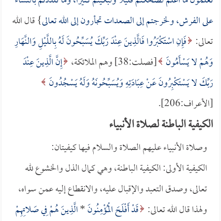
تعلمون ما أعلم لضحكتم قليلاً ولبكيتم كثيراً، وما تلذذتم بالنساء
على الفرش، ولخرجتم إلى الصعدات تجأرون إلى الله تعالى
} قال الله
تعالى:
فَإِنِ اسْتَكْبَرُوا فَالَّذِينَ عِنْدَ رَبِّكَ يُسَبِّحُونَ لَهُ بِاللَّيْلِ وَالنَّهَارِ
وَهُمْ لا يَسْأَمُونَ
[فصلت:38] وهم الملائكة،
إِنَّ الَّذِينَ عِنْدَ
رَبِّكَ لا يَسْتَكْبِرُونَ عَنْ عِبَادَتِهِ وَيُسَبِّحُونَهُ وَلَهُ يَسْجُدُونَ
[الأعراف:206].
الكيفية الباطنة لصلاة الأنبياء
وصلاة الأنبياء عليهم الصلاة والسلام فيها كيفيتان:
الكيفية الأولى: الكيفية الباطنة، وهي كمال الذل والخشوع لله
تعالى، وصدق التعبد والإقبال عليه، والانقطاع إليه عمن سواه،
ولهذا قال الله تعالى:
قَدْ أَفْلَحَ الْمُؤْمِنُونَ
*
الَّذِينَ هُمْ فِي صَلاتِهِمْ