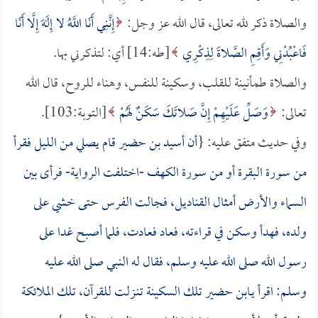
والصلاة ذكر لله تعالى، قال الله عز وجل:
إِنَّنِي أَنَا اللَّهُ لا إِلَهَ إِلَّا أَنَا
فَاعْبُدْنِي وَأَقِمِ الصَّلاةَ لِذِكْرِي
[طه:14] أي: لتذكرني بها.
والصلاة طمأنينة للقلب، وسكينة للنفس، وهناء للروح، قال الله
تعالى:
وَصَلِّ عَلَيْهِمْ إِنَّ صَلاتَكَ سَكَنٌ لَهُمْ
[التوبة:103].
وفي حديث متفق عليه: {
أن
أسيد بن حضير
قام يصلي من الليل فقرأ
من سورة البقرة أو من سورة الكهف -اختلفت الرواية- فرأى بين
السماء والأرض أمثال القناديل، فجالت الفرس حتى خشي على
ولده، فهدأ وسكن في قراءته، فعاد فعادت، فلما أصبح غدا على
رسول الله صلى الله عليه وسلم، فقال له النبي صلى الله عليه
وسلم: اقرأ يـ
ابن حضير
تلك السكينة تنـزلت للقرآن، تلك الملائكة