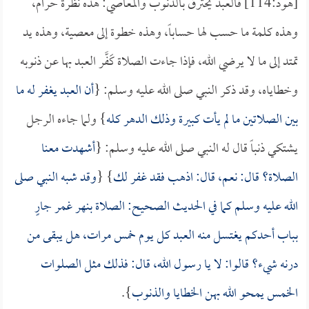
[هود:114] فالعبد يحترق بالذنوب والمعاصي: هذه نظرة حرام،
وهذه كلمة ما حسب لها حساباً، وهذه خطوة إلى معصية، وهذه يد
تمتد إلى ما لا يرضي الله، فإذا جاءت الصلاة كَفَّر العبد بها عن ذنوبه
وخطاياه، وقد ذكر النبي صلى الله عليه وسلم: {
أن العبد يغفر له ما
بين الصلاتين ما لم يأت كبيرة وذلك الدهر كله
} ولما جاءه الرجل
يشتكي ذنباً قال له النبي صلى الله عليه وسلم: {
أشهدت معنا
الصلاة؟ قال: نعم، قال: اذهب فقد غفر لك
} {
وقد شبه النبي صلى
الله عليه وسلم كما في الحديث الصحيح: الصلاة بنهر غمر جارٍ
بباب أحدكم يغتسل منه العبد كل يوم خمس مرات، هل يبقى من
درنه شيء؟ قالوا: لا يا رسول الله، قال: فذلك مثل الصلوات
الخمس يمحو الله بهن الخطايا والذنوب
}.