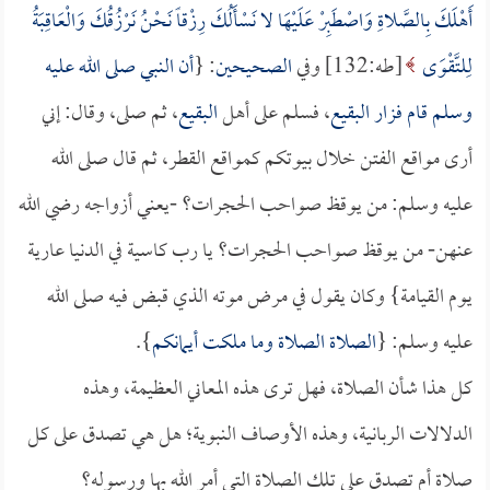
أَهْلَكَ بِالصَّلاةِ وَاصْطَبِرْ عَلَيْهَا لا نَسْأَلُكَ رِزْقاً نَحْنُ نَرْزُقُكَ وَالْعَاقِبَةُ
لِلتَّقْوَى
[طه:132] وفي
الصحيحين
: {
أن النبي صلى الله عليه
وسلم قام فزار
البقيع
، فسلم على أهل
البقيع
، ثم صلى، وقال: إني
أرى مواقع الفتن خلال بيوتكم كمواقع القطر، ثم قال صلى الله
عليه وسلم: من يوقظ صواحب الحجرات؟ -يعني أزواجه رضي الله
عنهن- من يوقظ صواحب الحجرات؟ يا رب كاسية في الدنيا عارية
يوم القيامة} وكان يقول في مرض موته الذي قبض فيه صلى الله
عليه وسلم: {
الصلاة الصلاة وما ملكت أيمانكم
}.
كل هذا شأن الصلاة، فهل ترى هذه المعاني العظيمة، وهذه
الدلالات الربانية، وهذه الأوصاف النبوية؛ هل هي تصدق على كل
صلاة أم تصدق على تلك الصلاة التي أمر الله بها ورسوله؟