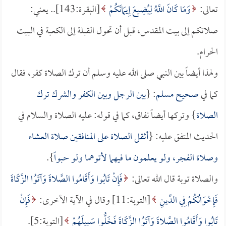
تعالى:
وَمَا كَانَ اللَّهُ لِيُضِيعَ إِيمَانَكُمْ
[البقرة:143].. يعني:
صلاتكم إلى بيت المقدس، قبل أن تحول القبلة إلى الكعبة في البيت
الحرام.
ولهذا أيضاً بين النبي صلى الله عليه وسلم أن ترك الصلاة كفر، فقال
كما في
صحيح مسلم
: {
بين الرجل وبين الكفر والشرك ترك
الصلاة
} وتركها أيضاً نفاق، كما في قوله: عليه الصلاة والسلام في
الحديث المتفق عليه: {
أثقل الصلاة على المنافقين صلاة العشاء
وصلاة الفجر، ولو يعلمون ما فيهما لأتوهما ولو حبواً
}.
والصلاة توبة قال الله تعالى:
فَإِنْ تَابُوا وَأَقَامُوا الصَّلاةَ وَآتَوُا الزَّكَاةَ
فَإِخْوَانُكُمْ فِي الدِّينِ
[التوبة:11] وقال في الآية الأخرى:
فَإِنْ
تَابُوا وَأَقَامُوا الصَّلاةَ وَآتَوُا الزَّكَاةَ فَخَلُّوا سَبِيلَهُمْ
[التوبة:5].