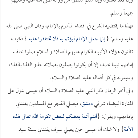
وإذا قعد قعدوا، وإذا سلم سلموا من ورائه صلى الله عليه وعليهم
جميعاً وسلم.
فهذا ما يقتضيه الشرع في اقتداء المأموم بالإمام، وقال النبي صلى الله
عليه وسلم: {
إنما جعل الإمام ليؤتم به فلا تختلفوا عليه
} فكيف
تظنون هؤلاء الأنبياء الكرام عليهم الصلاة والسلام صلوا خلف
إمامهم نبينا محمد، إلا أن يكونوا يصلون بصلاته حذو القذة بالقذة،
ويتبعونه في كل أفعاله عليه الصلاة والسلام.
وفي آخر الزمان ذكر النبي عليه الصلاة والسلام أن عيسى ينـزل على
المنارة البيضاء شرقي
دمشق
، فيصلي الفجر مع المسلمين يقتدي
بإمامهم، ويقول: {
أنتم أئمة بعضكم لبعض تكرمة الله تعالى لهذه
الأمة
} ولا شك أن عيسى حين يصلي سوف يقتدي بسنة سيد