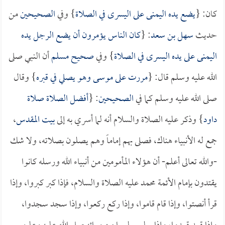
كان: {
يضع يده اليمنى على اليسرى في الصلاة
} وفي
الصحيحين
من
حديث
سهل بن سعد
: {
كان الناس يؤمرون أن يضع الرجل يده
اليمنى على يده اليسرى في الصلاة
} وفي
صحيح مسلم
أن النبي صلى
الله عليه وسلم قال: {
مررت على موسى وهو يصلي في قبره
} وقال
صلى الله عليه وسلم كما في
الصحيحين
: {
أفضل الصلاة صلاة
داود
} وذكر عليه الصلاة والسلام أنه لما أسري به إلى
بيت المقدس
،
جمع له الأنبياء هناك، فصلى بهم إماماً وهم يصلون بصلاته، ولا شك
-والله تعالى أعلم- أن هؤلاء المأمومين من أنبياء الله ورسله كانوا
يقتدون بإمام الأئمة محمد عليه الصلاة والسلام، فإذا كبر كبروا، وإذا
قرأ أنصتوا، وإذا قام قاموا، وإذا ركع ركعوا، وإذا سجد سجدوا،