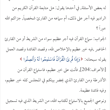
له بعض الأسئلة, في أحدها يقول: هل متابعة القرآن الكريم من
الراديو فيه أجر على ذلك، أم سماعه من القارئ شخصياً, جزاكم الله
خيراً ؟
الجواب: سماع القرآن فيه أجر عظيم سواء من الشريط أو من القارئ
الحاضر ,فيه خير عظيم بالإخلاص لله، وقصد الفائدة وقصد العمل
بقوله سبحانه:
وَإِذَا قُرِئَ الْقُرْآنُ فَاسْتَمِعُوا لَهُ وَأَنصِتُوا
[الأعراف:204], فأنت على خير عظيم، فاستماع القرآن من
الأشرطة ومن القارئ الذي يحضر بينكم في المجلس كله خير عظيم،
وفيه فائدة عظيمة.
ونوصي الجميع بالاستماع لكتاب الله، من الشريط الذي فيه تسجيل