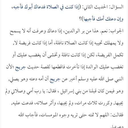
السؤال: الحديث الثاني: (
إذا كنت في الصلاة فدعاك أبوك فأجبه،
وإن دعتك أمك فأجبها
)؟
الجواب: نعم. هذا من بر الوالدين، إذا دعاك وعرفت أنه لا يسمح
ولا يمهلك تجيبه إذا كانت الصلاة نافلة، أما إذا كانت فريضة لا,
تكمل الفريضة، لكن إذا كانت نافلة وتخشى أن يغضب عليك أو
تغضب عليك الوالدة إذا تأخرت فاقطعها لقصة حديث
جريج
؛لأن
النبي صلى الله عليه وسلم أخبر عن
جريج
أن أمه دعته وهو يصلي,
وهو فيمن كان قبلنا من بني إسرائيل ، فقال: يا رب أمي وصلاتي ولم
يجبها, وكررت ثلاث مرات، ولم يجبها، وآثر صلاته، فدعت عليه,
فقالت: اللهم لا تمته حتى تريه وجوه المومسات، فأجاب الله
دعوتها.