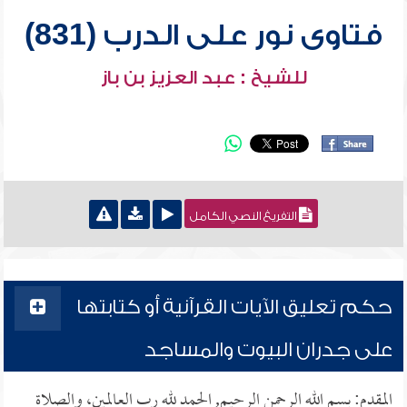
فتاوى نور على الدرب (831)
للشيخ : عبد العزيز بن باز
التفريغ النصي الكامل
حكم تعليق الآيات القرآنية أو كتابتها
على جدران البيوت والمساجد
المقدم: بسم الله الرحمن الرحيم, الحمد لله رب العالمين، والصلاة