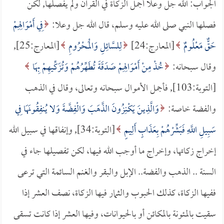
الجواب: الله جل وعلا أجمل الزكاة في القرآن ولم يفصلها, لكن
فصلها النبي صلى الله عليه وسلم، قال الله جل وعلا:
فِي أَمْوَالِهِمْ
حَقٌّ مَعْلُومٌ
[المعارج:24]
لِلسَّائِلِ وَالْمَحْرُومِ
[المعارج:25],
وقال سبحانه:
خُذْ مِنْ أَمْوَالِهِمْ صَدَقَةً تُطَهِّرُهُمْ وَتُزَكِّيهِمْ بِهَا
[التوبة:103], فأجمل الأموال سبحانه وتعالى، وقال في الذهب
والفضة خاصة:
وَالَّذِينَ يَكْنِزُونَ الذَّهَبَ وَالْفِضَّةَ وَلا يُنفِقُونَهَا فِي
سَبِيلِ اللَّهِ فَبَشِّرْهُمْ بِعَذَابٍ أَلِيمٍ
[التوبة:34], وإنفاقها في سبيل الله
إخراج زكاتها، وإخراج ما أوجب الله فيها، لكن تفصيلها جاء في
السنة .. الذهب والفضة.. الإبل والبقر والغنم السائمة التي ترعى
ففيها الزكاة، كذلك الحبوب والثمار فيها الزكاة، نصف العشر إذا
سقيت بالمئونة بالمكائن أو بالحيوانات، وفيها العشر إذا كانت تسقى