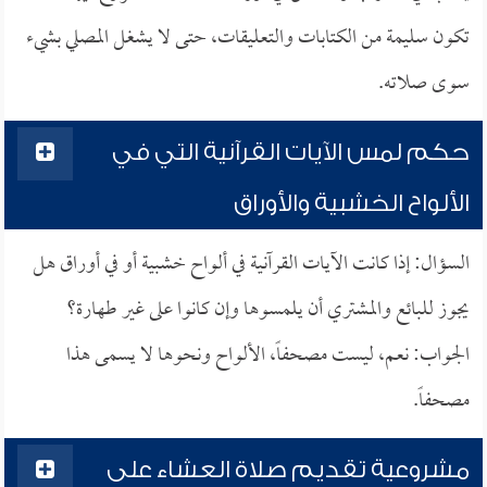
تكون سليمة من الكتابات والتعليقات، حتى لا يشغل المصلي بشيء
سوى صلاته.
حكم لمس الآيات القرآنية التي في
الألواح الخشبية والأوراق
السؤال: إذا كانت الآيات القرآنية في ألواح خشبية أو في أوراق هل
يجوز للبائع والمشتري أن يلمسوها وإن كانوا على غير طهارة؟
الجواب: نعم، ليست مصحفاً، الألواح ونحوها لا يسمى هذا
مصحفاً.
مشروعية تقديم صلاة العشاء على