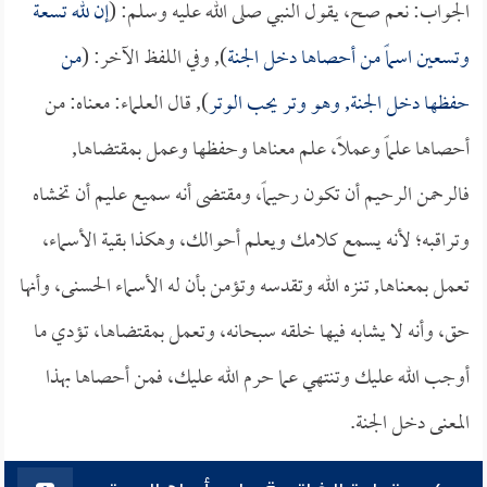
الجواب: نعم صح، يقول النبي صلى الله عليه وسلم: (
إن لله تسعة
وتسعين اسماً من أحصاها دخل الجنة
), وفي اللفظ الآخر: (
من
حفظها دخل الجنة, وهو وتر يحب الوتر
), قال العلماء: معناه: من
أحصاها علماً وعملاً، علم معناها وحفظها وعمل بمقتضاها,
فالرحمن الرحيم أن تكون رحيماً، ومقتضى أنه سميع عليم أن تخشاه
وتراقبه؛ لأنه يسمع كلامك ويعلم أحوالك، وهكذا بقية الأسماء،
تعمل بمعناها, تنزه الله وتقدسه وتؤمن بأن له الأسماء الحسنى، وأنها
حق، وأنه لا يشابه فيها خلقه سبحانه، وتعمل بمقتضاها، تؤدي ما
أوجب الله عليك وتنتهي عما حرم الله عليك، فمن أحصاها بهذا
المعنى دخل الجنة.