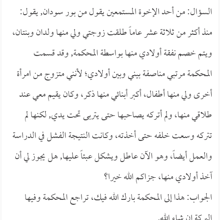
السؤال: من أحد الإخوة المستمعين يقول من بور سودان, يقول:
منذ أكثر من ثلاثة عشر عاماً طلقت زوجتي ولي منها ولدان وبنتان،
ويتم خصم نفقة أولادي منها بواسطة المحكمة, وقد قسمت
المحكمة مرتبي مناصفة بيني وبين أولادي؛ لأنني متزوج من امرأة
أخرى ولي منها أطفال، أكبر أبنائي منها ذكر، وكان يقيم معي عند
طلاقي منها، ولم أتركه يصاحبها حتى يتربى تحت يدي, لكنها لم
تتركه وسعت خلفه حتى أخذته، وكانت النتيجة الفشل في الدراسة
والعمل أيضاً، وهو الآن عاطل ويشكل عبئاً عليها, هل يجوز لي أن
آخذ أولادي منها، جزاكم الله خيرا؟
الجواب: هذا إلى المحكمة بارك الله فيك، تراجع المحكمة وفيها
البركة إن شاء الله.