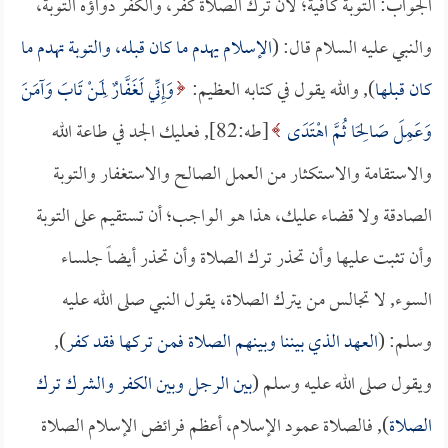
الجواب: التوبة كافية؛ لأن ترك الصلاة كفر، والكفر دواؤه التوبة،
والنبي عليه السلام قال: (
الإسلام يهدم ما كان قبله، والتوبة تهدم ما
كان قبلها
), والله يقول في كتابه العظيم:
وَإِنِّي لَغَفَّارٌ لِمَنْ تَابَ وَآمَنَ
وَعَمِلَ صَالِحًا ثُمَّ اهْتَدَى
[طه:82], فعليك الجد في طاعة الله
والاستقامة والاستكثار من العمل الصالح والاستغفار والتوبة
الصادقة ولا قضاء عليك، هذا هو الواجب؛ أن تستقيم على التوبة
وأن تثبت عليها وأن تحذر ترك الصلاة وأن تحذر أيضاً جلساء
السوء, لا تجالس من يترك الصلاة، يقول النبي صلى الله عليه
وسلم: (
العهد الذي بيننا وبينهم الصلاة فمن تركها فقد كفر
),
ويقول صلى الله عليه وسلم (
بين الرجل وبين الكفر والشرك ترك
الصلاة
), فالصلاة عمود الإسلام، أعظم فرائض الإسلام الصلاة