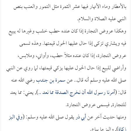
بالأمطار وماء الأنهار فيها عشر الثمرة مثل التمور والعنب بنص
النبي عليه الصلاة والسلام.
وهكذا عروض التجارة إذا كان عنده حطب خشب وغيرها له يبيع
فيه ويشتري تزكى إذا حال عليها الحول قيمتها. وهذه تسمى
عروض التجارة، إذا كان عنده مثلاً حطب، وأواني، وملابس،
وأراضي للبيع إذا حال الحول عليها يزكي قيمتها، لما روي عن النبي
صلى الله عليه وسلم أنه قال.. عن
سمرة بن جندب
رضي الله عنه
قال: (
أمرنا رسول الله أن نخرج الصدقة مما نعد ..
), يعني: مما يعد
للتجارة, فيسمى عروض التجارة.
ومنها حديث آخر عن
أبي ذر
يقول صلى الله عليه وسلم: (
وفي البز
زكاة
), والبز ما يباع.