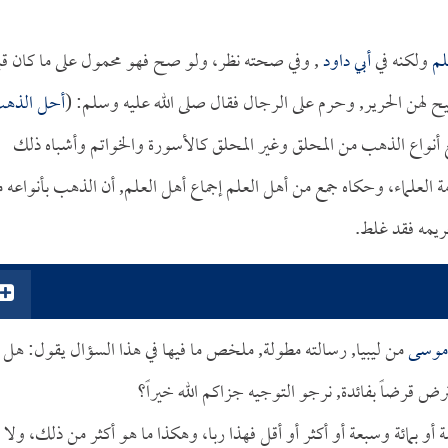
م
ولكنه في
أبي داود
, وفي صحته نظر، ولو صح فهو محمول على ما كان ق
أبيح لهن الحرير, وحرم على الرجال فقال صلى الله عليه وسلم: (
أحل الذه
 أنواع الذهب من المحلق وغير المحلق كالأسورة والخواتم وأشباه ذلك
 العلماء، وحكاه جمع من أهل العلم إجماع أهل العلم, أن الذهب بأنواعه 
ريمه فقد غلط.
 موسى
من ليبيا, رسالته مطولة, ملخص ما فيها في هذا السؤال يقول: هل
قترض قرضاً بفائدة, نرجو التوجيه جزاكم الله خيراً؟
سة أو بمائة وسبعة أو أكثر أو أقل فهذا ربا، وهكذا ما هو أكثر من ذلك، ولا