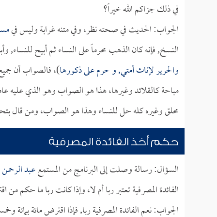
في ذلك جزاكم الله خيراً؟
الجواب: الحديث في صحته نظر، وفي متنه غرابة وليس في
مسل
النسخ, فإنه كان الذهب محرماً على النساء ثم أبيح للنساء, و
والحرير لإناث أمتي, و حرم على ذكورها
)، فالصواب أن جميع
مباحة كالقلائد وغيرها، هذا هو الصواب وهو الذي عليه عامة
محلق وغيره كله حل للنساء وهذا هو الصواب، ومن قال بتح
حكم أخذ الفائدة المصرفية
السؤال: رسالة وصلت إلى البرنامج من المستمع
عبد الرحمن
الفائدة المصرفية تعتبر ربا أم لا، وإذا كانت ربا ما حكم من ا
الجواب: نعم الفائدة المصرفية ربا, فإذا اقترض مائة بمائة وخم