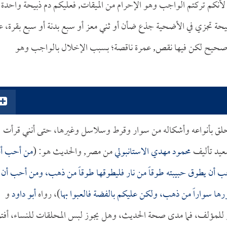
نكم تركتم الواجب وهو الإحرام من الميقات, فعليكم دم ذبيحة واحدة
يحة تجزي في الأضحية جذع ضأن أو ثني معز أو سبع بدنة أو سبع بقرة، 
ام صحيح لكن فيها نقص, عمرة ناقصة؛ بسبب الإخلال بالواجب وهو
محلق بأنواعه وأشكاله من سوار وقرط وسلاسل وغيرها، حتى أنني قرأت
سعيد تأليف
محمود مهدي الاستانبولي
من مصر, والحديث هو: (
من أحب أ
ب أن يطوق حبيبته طوقاً من نار فليطوقها طوقاً من ذهب، ومن أحب أن
ورها سواراً من ذهب، ولكن عليكم بالفضة فالعبوا بها
)، رواه
أبو داود
و
لمؤلف، فما مدى صحة الحديث، وهل يجوز لبس المحلقات للنساء، أفتو