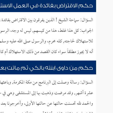
حكم الاقتراض بفائدة في العمل الاستث
السؤال: سماحة الشيخ ! الذين يفرقون بين الاقتراض بفائدة
الجواب: كل هذا غلط، هذا من كيسهم, ليس له وجه، الرسول
للاستهلاك لحاجته, كله محرم، والرسول صلى الله عليه وسلم
أنه لا يجوز مطلقاً سواء كان القصد من ذلك الاستهلاك أم كان
حكم من داوى ابنته بالكي ثم ماتت بع
السؤال: رسالة وصلت إلى البرنامج من مكة المكرمة, وباعثها ا
عشرة أشهر, وقد مرضت وذهبت بها إلى المستشفى وهي في حال
والحمد لله تحسنت حالتها عن حالتها الأولى، وأخرجونا بعد ذ