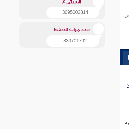
الاستماع
عن
3095002814
عدد مرات الحفظ
839701792
ن
نا