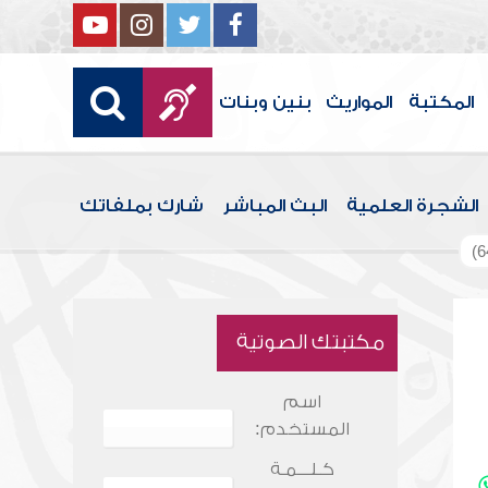
المكتبة
المواريث
بنين وبنات
الشجرة العلمية
البث المباشر
شارك بملفاتك
مكتبتك الصوتية
اسم
المستخدم:
كـلـــمـة