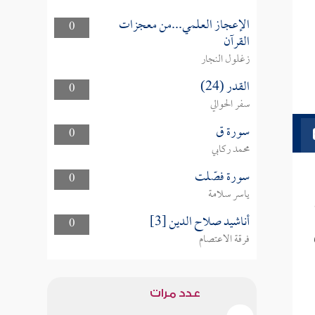
الإعجاز العلمي...من معجزات
0
القرآن
زغلول النجار
القدر (24)
0
سفر الحوالي
سورة ق
0
محمد ركابي
سورة فصّلت
0
ياسر سلامة
أناشيد صلاح الدين [3]
0
فرقة الاعتصام
عدد مرات