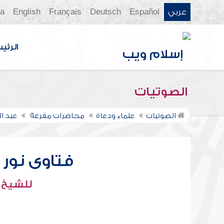
عربي
Español
Deutsch
Français
English
ia
الرئي
الصوتيات
الصوتيات
علماء ودعاة
محاضرات مفرغة
عبد ال
فتاوى نور عل
للشيخ : 