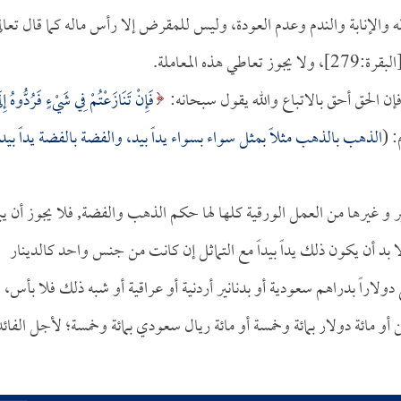
له والإنابة والندم وعدم العودة، وليس للمقرض إلا رأس ماله كما قال تعال
لبقرة:279]، ولا يجوز تعاطي هذه المعاملة.
فإن الحق أحق بالاتباع والله يقول سبحانه:
فَإِنْ تَنَازَعْتُمْ فِي شَيْءٍ فَرُدُّوهُ إِل
الذهب بالذهب مثلاً بمثل سواء بسواء يداً بيد، والفضة بالفضة يداً بيد
 و غيرها من العمل الورقية كلها لها حكم الذهب والفضة, فلا يجوز أن يب
د أن يكون ذلك يداً بيداً مع التماثل إن كانت من جنس واحد كالدينار
دولاراً بدراهم سعودية أو بدنانير أردنية أو عراقية أو شبه ذلك فلا بأس،
ن أو مائة دولار بمائة وخمسة أو مائة ريال سعودي بمائة وخمسة؛ لأجل الفائد