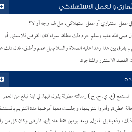
ماري والعمل الاستهلاكي
 في عمل استثماري أو عمل استهلاكي، هل لهم وجه أو لا؟
 صلى الله عليه وسلم حرم ذلك مطلقا سواء كان القرض للاستثمار أو
 لم يفرق بين هذا وهذا عليه الصلاة والسلام،بل عمم وأطلق، فدل ذلك عل
 القصد الاستثمار والمتاجرة.
ده
لمستمع (ع. ي. ح. ج ) رسالته مطولة يقول فيها: لي ابنة تبلغ من العمر
ة خطيرة, وأمروا بتنويمها، وجلست معها أمرضها مدة التنويم بالمستشف
لك، وذهبنا إلى المنزل, وبعد يومين فقط عاد إليها المرض وكان كل من رآ