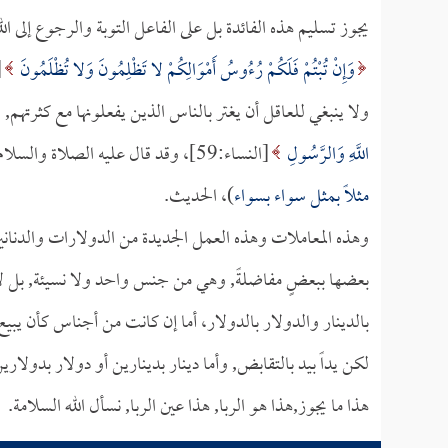
يجوز تسليم هذه الفائدة بل على الفاعل التوبة والرجوع إلى ال
وَإِنْ تُبْتُمْ فَلَكُمْ رُءُوسُ أَمْوَالِكُمْ لا تَظْلِمُونَ وَلا تُظْلَمُونَ
[ا
ولا ينبغي للعاقل أن يغتر بالناس الذين يفعلونها مع كثرتهم, 
اللَّهِ وَالرَّسُولِ
[النساء:59]، وقد قال عليه الصلاة والسلام: (
مثلاً بمثل سواء بسواء
)، الحديث.
وهذه المعاملات وهذه العمل الجديدة من الدولارات والدنانير
بعضها ببعضٍ مفاضلةً, وهي من جنس واحد ولا نسيئة, بل لا ب
بالدينار والدولار بالدولار، أما إن كانت من أجناس كأن يبيع 
لكن يداً بيد بالتقابض, وأما دينار بدينارين أو دولار بدولاري
هذا ما يجوز,هذا هو الربا, هذا عين الربا, نسأل الله السلامة.