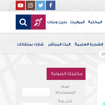
المكتبة
المواريث
بنين وبنات
الشجرة العلمية
البث المباشر
شارك بملفاتك
مكتبتك الصوتية
اسم
المستخدم:
كـلـــمـة