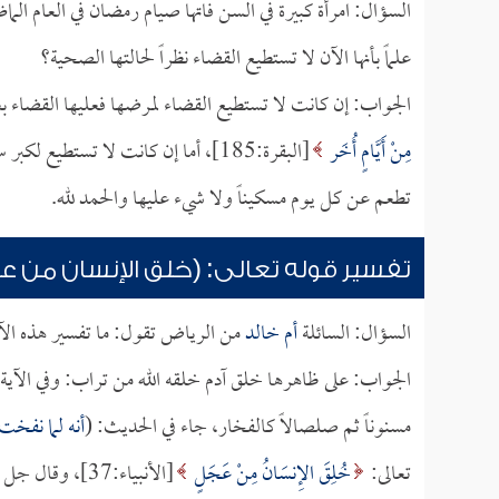
السؤال: امرأة كبيرة في السن فاتها صيام رمضان في العام ال
علماً بأنها الآن لا تستطيع القضاء نظراً لحالتها الصحية؟
الجواب: إن كانت لا تستطيع القضاء لمرضها فعليها القضاء بع
مِنْ أَيَّامٍ أُخَر
[البقرة:185]، أما إن كانت لا تستط
تطعم عن كل يوم مسكيناً ولا شيء عليها والحمد لله.
تفسير قوله تعالى: (خلق الإنسان من ع
السؤال: السائلة
أم خالد
من الرياض تقول: ما تفسير هذه الآ
الجواب: على ظاهرها خلق آدم خلقه الله من تراب: وفي الآية ا
مسنوناً ثم صلصالاً كالفخار، جاء في الحديث: (
أنه لما نفخت
تعالى:
خُلِقَ الإِنسَانُ مِنْ عَجَلٍ
[الأنبياء:37]، وقال جل وعلا: