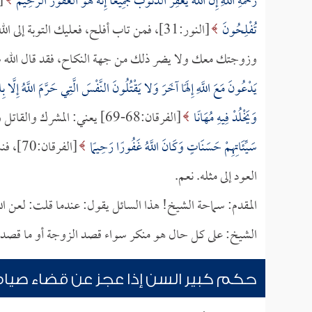
رَحْمَةِ اللَّهِ إِنَّ اللَّهَ يَغْفِرُ الذُّنُوبَ جَمِيعًا إِنَّهُ هُوَ الْغَفُورُ الرَّحِيمُ
[ال
تُفْلِحُونَ
[النور:31]، فمن تاب أفلح، فعليك التوبة إ
وزوجتك معك ولا يضر ذلك من جهة النكاح، فقد قال الله س
يَدْعُونَ مَعَ اللَّهِ إِلَهًا آخَرَ وَلا يَقْتُلُونَ النَّفْسَ الَّتِي حَرَّمَ اللَّهُ إِلَّا ب
وَيَخْلُدْ فِيهِ مُهَانًا
[الفرقان:68-69] يعني: المشرك والقاتل والزاني، ثم قال:
سَيِّئَاتِهِمْ حَسَنَاتٍ وَكَانَ اللَّهُ غَفُورًا رَحِيمًا
[الفرق
العود إلى مثله. نعم.
المقدم: سماحة الشيخ! هذا السائل يقول: عندما قلت: لعن ال
الشيخ: على كل حال هو منكر سواء قصد الزوجة أو ما قصد الز
حكم كبير السن إذا عجز عن قضاء صيا