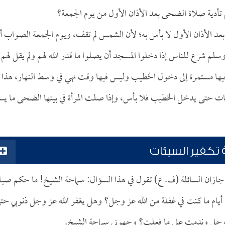
 تأدية صلاة الضحى بعد الأذان الأول من يوم الجمعة؟
عد الأذان الأول لا بأس به؛ لأن الشمس لم تقف، ويوم الجمعة الصواب أن
لم شرع للناس إذا دخلوا المسجد أن يصلوا ما قدر الله لهم ولم يقل لهم:
فيها مستمرة إلى دخول الخطيب وليس فيها وقت نهي في وسط النهار، هذا 
كعات حتى يدخل الخطيب فلا بأس، وإذا صلت المرأة في بيتها الضحى ما يس
تكفير السيئات
 جازان السائلة (ف. ع) تقول في هذا السؤال: سماحة الشيخ! ما حكم صيا
 أيام ما كنت في غفلة من الله عز وجل؟ وهل يغفر الله عز وجل ذنوبي حت
عز وجل وندمت على ما فعلت؟ وجهوني سماحة الشيخ.