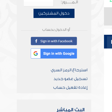
الـمـــــرور:
دخول المشتركين
أو الدخول بحساب
استرجاع الرمز السري
تسجيل عضو جديد
إعادة تفعيل حساب
البث المباشر