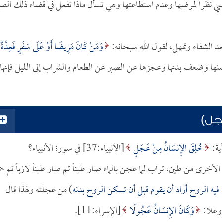
ماضي نظراً لمرضها وعدم استطاعتها وهي تسأل ماذا تفعل في قضاء ذلك الصي
د الشفاء وتمهل، لقول الله سبحانه:
وَمَنْ كَانَ مَرِيضًا أَوْ عَلَى سَفَرٍ فَعِدَّةٌ
يع لكبر سنها وضعف بدنها وعجزها عن الصبر عن الطعام والشراب إلى الليل فإنها
جل)
ية:
خُلِقَ الإِنسَانُ مِنْ عَجَلٍ
[الأنبياء:37] في سورة الأنبياء؟
لأخرى من طين، تراب لما عجن بالماء صار طيناً ثم صار طيناً لازباً ثم حم
 فيه الروح أراد أن يقوم قبل أن تسكن الروح بدنه
) من عجلته ولهذا قال
وَكَانَ الإِنسَانُ عَجُولًا
[الإسراء:11].