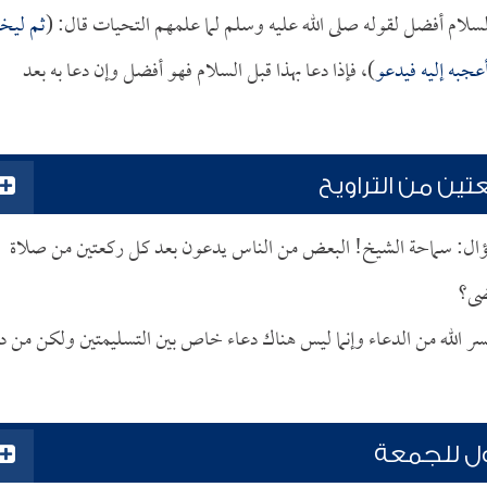
سلام أفضل لقوله صلى الله عليه وسلم لما علمهم التحيات قال: (
ثم ليخت
عجبه إليه فيدعو
)، فإذا دعا بهذا قبل السلام فهو أفضل وإن دعا به بعد
ن من التراويح
ؤال: سماحة الشيخ! البعض من الناس يدعون بعد كل ركعتين من صلاة
مضى؟
يسر الله من الدعاء وإنما ليس هناك دعاء خاص بين التسليمتين ولكن من د
ول للجمعة