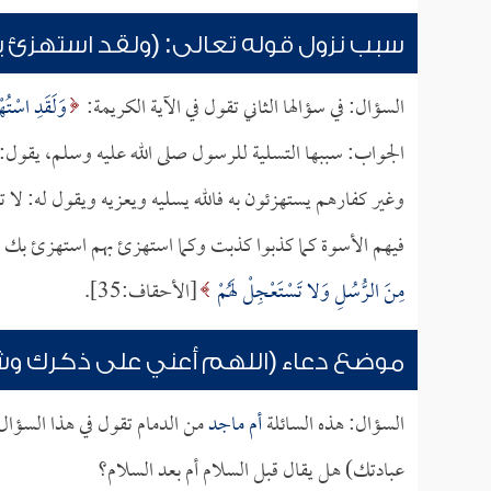
سبب نزول قوله تعالى: (ولقد استهزئ ب
السؤال: في سؤالها الثاني تقول في الآية الكريمة:
وَلَقَدِ اسْتُه
الجواب: سببها التسلية للرسول صلى الله عليه وسلم، يقول:
وغير كفارهم يستهزئون به فالله يسليه ويعزيه ويقول له: لا
فيهم الأسوة كما كذبوا كذبت وكما استهزئ بهم استهزئ بك فل
مِنَ الرُّسُلِ وَلا تَسْتَعْجِلْ لَهُمْ
[الأحقاف:35].
موضع دعاء (اللهم أعني على ذكرك و
السؤال: هذه السائلة
أم ماجد
من الدمام تقول في هذا السؤا
عبادتك) هل يقال قبل السلام أم بعد السلام؟