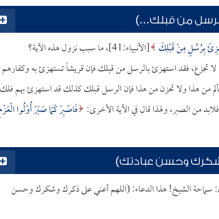
رسل من قبلك...)
ْزِئَ بِرُسُلٍ مِنْ قَبْلِكَ
[الأنبياء:41]، ما سبب نزول هذه الآية؟
 لا تجزع، فقد استهزئ بالرسل من قبلك فإن قريشاً تستهزئ به وكفارهم
 تألم من هذا ولا تحزن من هذا فإن الرسل قبلك كذلك قد استهزئ بهم فلك
ابد من الصبر، ولهذا قال في الآية الأخرى:
فَاصْبِرْ كَمَا صَبَرَ أُوْلُوا الْعَزْمِ
شكرك وحسن عبادتك)
ل: سماحة الشيخ! هذا الدعاء: (اللهم أعني على ذكرك وشكرك وحسن