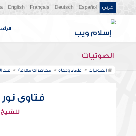
عربي
Español
Deutsch
Français
English
ia
الرئي
الصوتيات
الصوتيات
علماء ودعاة
محاضرات مفرغة
عبد ال
فتاوى نور عل
للشيخ : 