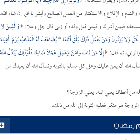
زمر:53]، ويقول سبحانه:
وَتُوبُوا إِلَى اللَّهِ جَمِيعًا أَيُّهَا الْمُؤْمِنُونَ لَعَلَّكُمْ
لى الله والندم والإقلاع والاستكثار من العمل الصالح وأبشر بالخير إن شاء الله،
بحانه فيمن أشرك و فيمن قتل ولده أو زنى قال جل وعلا:
وَالَّذِينَ لا
ِالْحَقِّ وَلا يَزْنُونَ وَمَنْ يَفْعَلْ ذَلِكَ يَلْقَ أَثَامًا
*
يُضَاعَفْ لَهُ الْعَذَابُ يَوْمَ الْقِيَامَة
إِلَّا مَنْ تَابَ وَآمَنَ وَعَمِلَ عَمَلًا صَالِحًا فَأُوْلَئِكَ يُبَدِّلُ اللَّهُ
ان:70]، فنسأل الله أن يمن عليك وعلى كل مسلم بالتوبة ونسأل الله أن يعيذك من
له من أعطاك يعني ابنه، يعني الزوجة؟
وجة هو منكر فعليه التوبة إلى الله من ذلك.
م رمضان