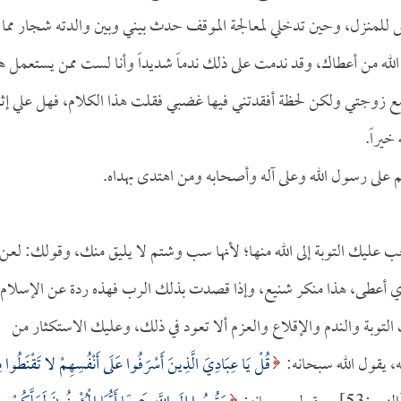
ض للمنزل، وحين تدخلي لمعالجة الموقف حدث بيني وبين والدته شجار مما
ه من أعطاك، وقد ندمت على ذلك ندماً شديداً وأنا لست ممن يستعمل ه
مع زوجتي ولكن لحظة أفقدتني فيها غضبي فقلت هذا الكلام، فهل علي إث
خيراً.
م على رسول الله وعلى آله وأصحابه ومن اهتدى بهداه.
 عليك التوبة إلى الله منها؛ لأنها سب وشتم لا يليق منك، وقولك: لعن
الذي أعطى، هذا منكر شنيع، وإذا قصدت بذلك الرب فهذه ردة عن الإسلام،
 التوبة والندم والإقلاع والعزم ألا تعود في ذلك، وعليك الاستكثار من
ه، يقول الله سبحانه:
قُلْ يَا عِبَادِيَ الَّذِينَ أَسْرَفُوا عَلَى أَنْفُسِهِمْ لا تَقْنَطُوا 