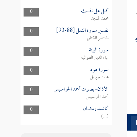
أقبل على نفسك
0
محمد المنجد
تفسير سورة النمل [88-93]
0
ِ
المنتصر الكتاني
سورة البينة
0
بهاء الدين الطوالبة
سورة هود
0
محمد جبريل
الأذان- بصوت أحمد الحراسيس
0
أحمد الحراسيس
أناشيد رمضان
0
(...)