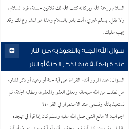
السلام ورحمة الله وبركاته كتب الله لك ثلاثين حسنة، فرد السلام،
ولا تقل: يسلم غيري، أنت بادر بالسلام وهذا هو المشروع لك وقد
يجب عليك.
سؤال الله الجنة والتعوذ به من النار
عند قراءة آية فيها ذكر الجنة أو النار
السؤال: عند المرور أثناء القراءة على آية جنة أو وعيد أو ذكر للنار،
هل نطلب من الله سبحانه وتعالى العفو والمغفرة، ونطلبه الجنة، ثم
نستعيذ بالله ونسمي عند الاستمرار في القراءة؟
الجواب: لا مانع النبي صلى الله عليه وسلم كان إذا قرأ في تهجده
بالليل يقف عند كل آية فيها رحمة يسأل، أو آية وعيد يتعوذ، أو آية