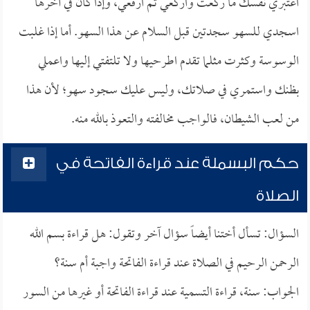
اعتبري نفسك ما ركعت واركعي ثم ارفعي، وإذا كان في آخرها
اسجدي للسهو سجدتين قبل السلام عن هذا السهو. أما إذا غلبت
الوسوسة وكثرت مثلما تقدم اطرحيها ولا تلتفتي إليها واعملي
بظنك واستمري في صلاتك، وليس عليك سجود سهو؛ لأن هذا
من لعب الشيطان، فالواجب مخالفته والتعوذ بالله منه.
حكم البسملة عند قراءة الفاتحة في
الصلاة
السؤال: تسأل أختنا أيضاً سؤال آخر وتقول: هل قراءة بسم الله
الرحمن الرحيم في الصلاة عند قراءة الفاتحة واجبة أم سنة؟
الجواب: سنة، قراءة التسمية عند قراءة الفاتحة أو غيرها من السور