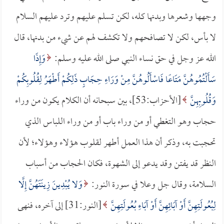
وجهها وشعرها وبدنها كله، لكن تسلم عليهم وترد عليهم السلام
لا بأس، لكن لا تصافحهم ولا تكشف لهم عن شيء من بدنها، قال
الله عز وجل في حق نساء النبي صلى الله عليه وسلم:
وَإِذَا
سَأَلْتُمُوهُنَّ مَتَاعًا فَاسْأَلُوهُنَّ مِنْ وَرَاءِ حِجَابٍ ذَلِكُمْ أَطْهَرُ لِقُلُوبِكُمْ
وَقُلُوبِهِنَّ
[الأحزاب:53]، بين سبحانه أن الكلام يكون من وراء
حجاب وهو التغطي أو من وراء باب أو من وراء اللباس الذي
تحجبت به، وذكر أن هذا العمل أطهر لقلوب هؤلاء وهؤلاء؛ لأن
النظر قد يفتن وقد يدعو إلى الشهوة، فكان الحجاب من أسباب
السلامة، وقال جل وعلا في سورة النور:
وَلا يُبْدِينَ زِينَتَهُنَّ إِلَّا
لِبُعُولَتِهِنَّ أَوْ آبَائِهِنَّ أَوْ آبَاءِ بُعُولَتِهِنَّ
[النور:31] إلى آخره، فنهى