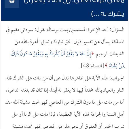
معنى قوله تعالى: (إن الله لا يغفر أن
يشرك به ...)
السؤال: أحد الإخوة المستمعين بعث برسالة يقول: سوداني مقيم في
المملكة يسأل عن تفسير قول الحق تبارك وتعالى: أعوذ بالله من
الشيطان الرجيم
إِنَّ اللَّهَ لا يَغْفِرُ أَنْ يُشْرَكَ بِهِ وَيَغْفِرُ مَا دُونَ ذَلِكَ
لِمَنْ يَشَاءُ
[النساء:48].
الجواب: هذه الآية على ظاهرها تدل على أن من مات على الشرك فله
النار والعياذ بالله مخلداً فيها لا يغفر له أبداً، إذا كان قد بلغته الدعوة،
أما من مات على ما دون الشرك من المعاصي فهو تحت مشيئة الله عند
أهل السنة والجماعة لهذه الآية العظيمة، فإذا مات على الزنا أو على
شرب الخمر أو العقوق أو نحو هذا من المعاصي فهو تحت مشيئة