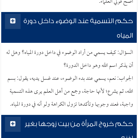
أصح قولي العلماء.
حكم التسمية عند الوضوء داخل دورة
المياه
السؤال: كيف يسمي من أراد الوضوء في داخل دورة المياه؟ وهل له
أن يذكر اسم الله وهو داخل الدورة؟
الجواب: نعم، يسمي عند بدء الوضوء، عند غسل يديه، يقول: بسم
الله، ثم يشرع؛ لأنها حاجة، وجمع من أهل العلم يرى هذه التسمية
واجبة، فعند وجوبها وتأكدها تزول الكراهة ولو أنه في دورة المياه.
حكم خروج المرأة من بيت زوجها بغير