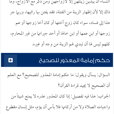
النساء أن يبدين زينتهن إلا لأزواجهن ومن ذكر مع الأزواج، وما
ذاك إلا لأن إظهار الزينة من الفتنة، فقد يفتن بها رائيها، وربما جر
هذا إلى فساد، سواء كان زوج أختها أو كان أخا زوجها أو عم
زوجها أو ابن عمها أو ابن خالها أو أحد جيرانها من غير المحارم،
كلهم ليس لها أن تبدي لهم الزينة من وجه أو غيره.
حكم إمامة المعذور للصحيح
السؤال: يسأل ويقول: ما حكم إمامة المعذور للصحيح؟ مع العلم
أن الصحيح لا يجيد قراءة القرآن؟
الجواب: هذا فيه تفصيل: إذا كان المعذور عذره لا يمنع شيئاً من
واجبات الصلاة ولا من أركانها فلا بأس أن يؤم، مثل إنسان مقطوع