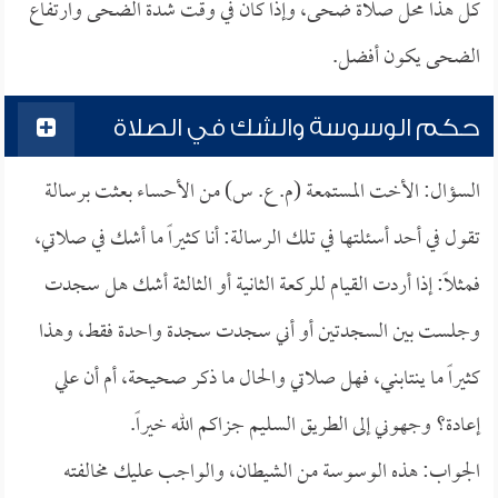
كل هذا محل صلاة ضحى، وإذا كان في وقت شدة الضحى وارتفاع
الضحى يكون أفضل.
حكم الوسوسة والشك في الصلاة
السؤال: الأخت المستمعة (م. ع. س) من الأحساء بعثت برسالة
تقول في أحد أسئلتها في تلك الرسالة: أنا كثيراً ما أشك في صلاتي،
فمثلاً: إذا أردت القيام للركعة الثانية أو الثالثة أشك هل سجدت
وجلست بين السجدتين أو أني سجدت سجدة واحدة فقط، وهذا
كثيراً ما ينتابني، فهل صلاتي والحال ما ذكر صحيحة، أم أن علي
إعادة؟ وجهوني إلى الطريق السليم جزاكم الله خيراً.
الجواب: هذه الوسوسة من الشيطان، والواجب عليك مخالفته