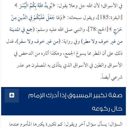
في الأسواق؛ لأن الله جل وعلا يقول:
يُرِيدُ اللَّهُ بِكُمُ الْيُسْرَ
[البقرة:185]، ويقول سبحانه:
وَمَا جَعَلَ عَلَيْكُمْ فِي الدِّينِ مِنْ
حَرَجٍ
[الحج:78]، والنبي صلى الله عليه وسلم: (
جمع في المدينة
من غير خوف ولا مطر
) وفي رواية: (
من غير خوف ولا سفر
)، فدل
ذلك على أن المطر مما يسوغ الجمع، وهكذا آثاره من الدحض في
الأسواق والطين في الأسواق الذي يتأذى به المصلون هو عذر
شرعي أيضاً.
صفة تكبير المسبوق إذا أدرك الإمام
حال ركوعه
السؤال: يسأل سؤال آخر ويقول: كم تكبيرة يكبرها المأموم عندما