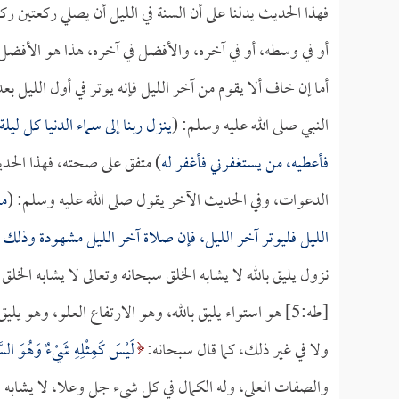
فهذا الحديث يدلنا على أن السنة في الليل أن يصلي ركعتين ر
أو في وسطه، أو في آخره، والأفضل في آخره، هذا هو الأفضل إ
أما إن خاف ألا يقوم من آخر الليل فإنه يوتر في أول الليل ب
النبي صلى الله عليه وسلم: (
ينزل ربنا إلى سماء الدنيا كل ل
فأعطيه، من يستغفرني فأغفر له
) متفق على صحته، فهذا الحدي
الدعوات، وفي الحديث الآخر يقول صلى الله عليه وسلم: (
من
الليل فليوتر آخر الليل، فإن صلاة آخر الليل مشهودة وذلك
نزول يليق بالله لا يشابه الخلق سبحانه وتعالى لا يشابه الخ
[طه:5] هو استواء يليق بالله، وهو الارتفاع العلو، وهو يل
ولا في غير ذلك، كما قال سبحانه:
لَيْسَ كَمِثْلِهِ شَيْءٌ وَهُوَ الس
والصفات العلى، وله الكمال في كل شيء جل وعلا، لا يشابه 