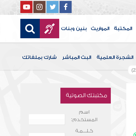
المكتبة
المواريث
بنين وبنات
الشجرة العلمية
البث المباشر
شارك بملفاتك
مكتبتك الصوتية
اسم
المستخدم:
كـلـــمـة