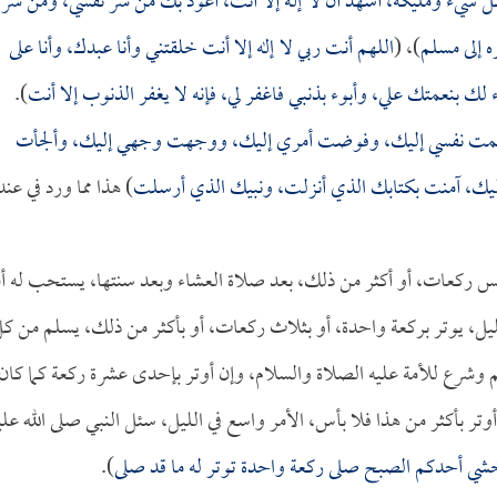
 شيء ومليكه، أشهد أن لا إله إلا أنت، أعوذ بك من شر نفسي، ومن شر
ه إلى مسلم
)، (
اللهم أنت ربي لا إله إلا أنت خلقتني وأنا عبدك، وأنا على
نعمتك علي، وأبوء بذنبي فاغفر لي، فإنه لا يغفر الذنوب إلا أنت
).
لمت نفسي إليك، وفوضت أمري إليك، ووجهت وجهي إليك، وألجأت
 إليك، آمنت بكتابك الذي أنزلت، ونبيك الذي أرسلت
) هذا مما ورد في عند
س ركعات، أو أكثر من ذلك، بعد صلاة العشاء وبعد سنتها، يستحب له أ
لليل، يوتر بركعة واحدة، أو بثلاث ركعات، أو بأكثر من ذلك، يسلم من ك
لم وشرع للأمة عليه الصلاة والسلام، وإن أوتر بإحدى عشرة ركعة كما كان
وتر بأكثر من هذا فلا بأس، الأمر واسع في الليل، سئل النبي صلى الله علي
خشي أحدكم الصبح صلى ركعة واحدة توتر له ما قد صلى
).