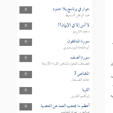
حوار في برنامج بلا حدود
0
عبد الرحمن السميط
لا أمن إلا في الإيمان!!
0
سعود الشريم
سورة المنافقون
0
أبوطلحة البوسعيدي
سورة الصف
0
ن
المصحف المجود لمشاهير القراء الأربعة
المقناص 3
ل
0
حامد الضبعان
الثريا
0
ه
إبراهيم الجبرين
أعظم ما يحجب العبد عن المعصية
0
صالح بن عواد المغامسي