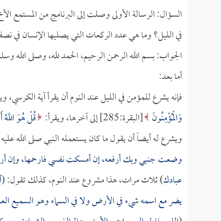
السؤال: الرسالة الأولى وصلت إلى البرنامج من المستمع الأخ
في الليل؟ وما هي عدد الركعات التي يصليها الإنسان في نصف
الجواب: بسم الله الرحمن الرحيم، الحمد لله، وصلى الله وسل
أما بعد:
فإنه يشرع للمؤمن في الليل عند النوم أن يقرأ آية الكرسي، وي
وَالْمُؤْمِنُونَ
[البقرة:285] إلى آخرها، ويقرأ:
قُلْ هُوَ اللَّهُ أ
ويشرع له أيضاً أن يقول ما كان يستعمله النبي صلى الله عليه
وضعت جنبي وبك أرفعه، إن أمسكت نفسي فارحمها، وإن أرسلت
عبادك
) ثلاث مرات، هذا مشروع عند النوم، كذلك تقول: (
أ
يضر مع اسمه شيء في الأرض ولا في السماء وهو السميع العل