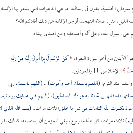
 سوداني الجنسية، يقول في رسالته: ما هي الدعوات التي يدعو بها الإنسان
 الليل، مثل: صلاة التهجد، أرجو الإفادة عن ذلك أفادكم الله؟
م على رسول الله، وعلى آله وأصحابه ومن اهتدى بهداه.
قرأ الآيتين من آخر سورة البقرة،
آمَنَ الرَّسُولُ بِمَا أُنزِلَ إِلَيْهِ مِنْ رَبِّهِ
َحَدٌ
[الإخلاص:1] والمعوذتين.
 وسلم عند النوم: (
اللهم باسمك أحيا وأموت
) .. (
اللهم باسمك ربي
ها فاحفظها بما تحفظ به عبادك الصالحين
)، (
اللهم قني عذابك يوم تبع
عوذ بكلمات الله التامات من شر ما خلق
) ثلاث مرات.. (
بسم الله الذي لا
يم
) ثلاث مرات، كل هذا مشروع ينبغي للمؤمن أن يستعمله، كذلك يقو