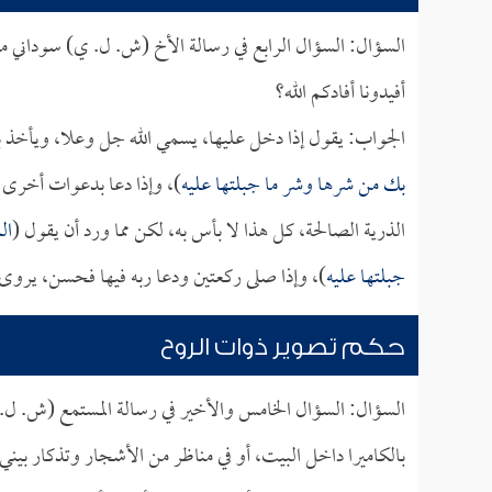
السؤال: السؤال الرابع في رسالة الأخ (ش. ل. ي) سوداني مقي
أفيدونا أفادكم الله؟
الجواب: يقول إذا دخل عليها، يسمي الله جل وعلا، ويأخذ ب
بك من شرها وشر ما جبلتها عليه
)، وإذا دعا بدعوات أخرى 
الذرية الصالحة، كل هذا لا بأس به، لكن مما ورد أن يقول (
ال
جبلتها عليه
)، وإذا صلى ركعتين ودعا ربه فيها فحسن، ير
حكم تصوير ذوات الروح
السؤال: السؤال الخامس والأخير في رسالة المستمع (ش. ل. ي
بالكاميرا داخل البيت، أو في مناظر من الأشجار وتذكار بيني 