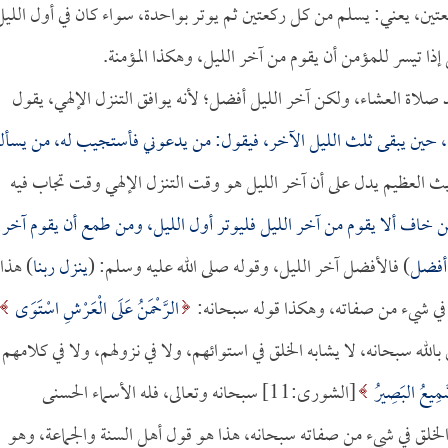
كعتين، يعني: يسلم من كل ركعتين ثم يوتر بواحدة، سواء كان في أول الليل
ذا تيسر للمؤمن أن يقوم من آخر الليل، وهكذا المؤمنة.
عد صلاة العشاء، ولكن آخر الليل أفضل؛ لأنه يوافق التنزل الإلهي، يقول
يلة، حين يبقى ثلث الليل الآخر، فيقول: من يدعوني فأستجيب له، من يسأل
ث العظيم يدل على أن آخر الليل هو وقت التنزل الإلهي وقت تجاب فيه
 خاف ألا يقوم من آخر الليل فليوتر أول الليل، ومن طمع أن يقوم آخر
 أفضل
) فالأفضل آخر الليل، وقوله صلى الله عليه وسلم: (
ينزل ربنا
) هذا
لق في شيء من صفاته، وهكذا قوله سبحانه:
الرَّحْمَنُ عَلَى الْعَرْشِ اسْتَوَى
يق بالله سبحانه، لا يشابه الخلق في استوائهم، ولا في نزولهم، ولا في كلامهم
َّمِيعُ البَصِيرُ
[الشورى:11] سبحانه وتعالى، فله الأسماء الحسنى
الخلق في شيء من صفاته سبحانه، هذا هو قول أهل السنة والجماعة، وهو