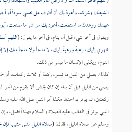
(
اللهم فاطر السموات والأرض عالم الغيب والشهادة، رب كل
الشيطان وشركه، وأعوذ بك أن أقترف على نفسي سوءاً أو أجر
عهدك ووعدك ما استطعت، أعوذ بك من شر ما صنعت، أبوء لك ب
ويقول في آخر شيء قبل أن ينام، في آخر ما يقول: (
اللهم أس
ظهري إليك، رغبةً ورهبةً إليك، لا ملجأ ولا منجأ منك إلا
النوم، ويكفي الإنسان ما تيسر من ذلك.
كذلك يصلي من الليل ما تيسر، ركعة أو ثلاث ركعات، أو خم
يصلي من الليل قبل أن ينام إن كان يخشى ألا يقوم من آخر ا
ركعتين، ثم يوتر بواحدة، هكذا أمر النبي صلى الله عليه وس
النبي يوتر في الغالب عليه الصلاة والسلام فهذا أفضل، وإن أ
وسلم عن صلاة الليل، فقال: (
صلاة الليل مثنى مثنى، فإن 