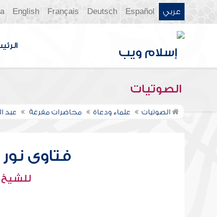
عربي
Español
Deutsch
Français
English
ia
الرئي
الصوتيات
الصوتيات
علماء ودعاة
محاضرات مفرغة
عبد ال
فتاوى نور عل
للشيخ : 