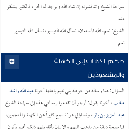
سماحة الشيخ وتناقشونه إن شاء الله ويوجد له الحل، فالكثير يشكو
منه.
الشيخ: نعم، الله المستعان، نسأل الله التيسير، نسأل الله التيسير.
نعم.
حكم الذهاب إلى الكهنة
والمشعوذين
السؤال: هنا رسالة من حوطة بني تميم باعثها أخونا
عبد الله راشد
طالب
، أخونا يقول: أرجو أن تقدموا رسالتي هذه إلى سماحة الشيخ
عبد العزيز بن باز
، وتساؤلي هو: نسمع كثيراً عن الكهنة والمنجمين،
فما صحة ديانة من يذهب إليهم والإيمان بأقاويلهم ذلكم أنهم يأتون