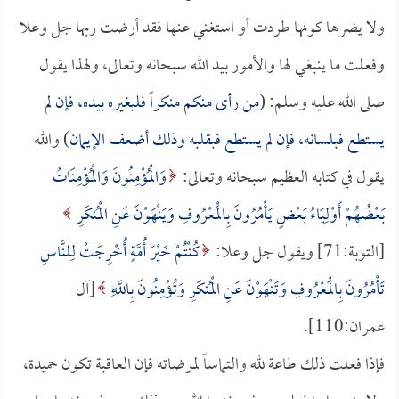
ولا يضرها كونها طردت أو استغني عنها فقد أرضت ربها جل وعلا
وفعلت ما ينبغي لها والأمور بيد الله سبحانه وتعالى، ولهذا يقول
صلى الله عليه وسلم: (
من رأى منكم منكراً فليغيره بيده، فإن لم
يستطع فبلسانه، فإن لم يستطع فبقلبه وذلك أضعف الإيمان
) والله
يقول في كتابه العظيم سبحانه وتعالى:
وَالْمُؤْمِنُونَ وَالْمُؤْمِنَاتُ
بَعْضُهُمْ أَوْلِيَاءُ بَعْضٍ يَأْمُرُونَ بِالْمَعْرُوفِ وَيَنْهَوْنَ عَنِ الْمُنكَرِ
[التوبة:71] ويقول جل وعلا:
كُنْتُمْ خَيْرَ أُمَّةٍ أُخْرِجَتْ لِلنَّاسِ
تَأْمُرُونَ بِالْمَعْرُوفِ وَتَنْهَوْنَ عَنِ الْمُنكَرِ وَتُؤْمِنُونَ بِاللَّهِ
[آل
عمران:110].
فإذا فعلت ذلك طاعة لله والتماساً لمرضاته فإن العاقبة تكون حميدة،