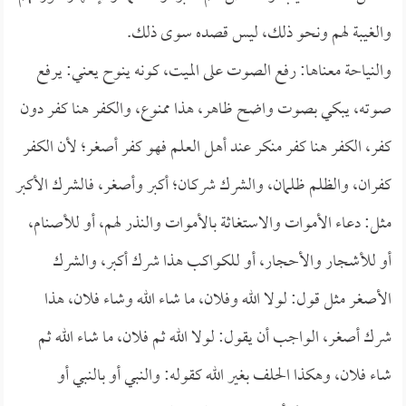
والغيبة لهم ونحو ذلك، ليس قصده سوى ذلك.
والنياحة معناها: رفع الصوت على الميت، كونه ينوح يعني: يرفع
صوته، يبكي بصوت واضح ظاهر، هذا ممنوع، والكفر هنا كفر دون
كفر، الكفر هنا كفر منكر عند أهل العلم فهو كفر أصغر؛ لأن الكفر
كفران، والظلم ظلمان، والشرك شركان؛ أكبر وأصغر، فالشرك الأكبر
مثل: دعاء الأموات والاستغاثة بالأموات والنذر لهم، أو للأصنام،
أو للأشجار والأحجار، أو للكواكب هذا شرك أكبر، والشرك
الأصغر مثل قول: لولا الله وفلان، ما شاء الله وشاء فلان، هذا
شرك أصغر، الواجب أن يقول: لولا الله ثم فلان، ما شاء الله ثم
شاء فلان، وهكذا الحلف بغير الله كقوله: والنبي أو بالنبي أو