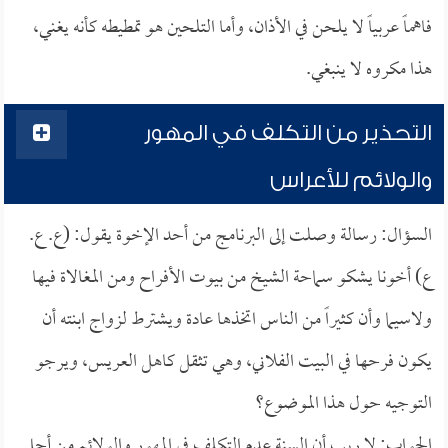
فاهماً عربياً لا يلحن في الأذان، وأما التلحين هو تمطيطه كأنه يغني،
هذا مكروه لا ينبغي.
التحذير من التكلف في المهور
والولائم للأعراس
السؤال: رسالة وصلت إلى البرنامج من أحد الإخوة يقول: (ع. ع.
ع) أخونا يشكو سماحة الشيخ من بيوت الأفراح ومن المغالاة فيها
ولاسيما وأن كثيراً من الناس اتخذها عادة ويشترط لزواج ابنته أن
يكون فرحها في البيت الفلاني، وهي تثقل كاهل العريس، ويرجو
التوجيه حول هذا الموضوع؟
الجواب: لا ريب أن السنة عدم التكلف في المهور والولائم من أجل