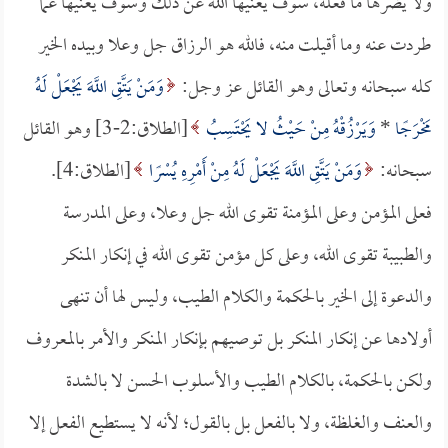
ولا يضرها ما فعله، سوف يغنيها الله عن ذلك وسوف يغنيها عما
طردت عنه وما أقيلت منه، فالله هو الرزاق جل وعلا وبيده الخير
كله سبحانه وتعالى وهو القائل عز وجل:
وَمَنْ يَتَّقِ اللَّهَ يَجْعَلْ لَهُ
مَخْرَجًا
*
وَيَرْزُقْهُ مِنْ حَيْثُ لا يَحْتَسِبُ
[الطلاق:2-3] وهو القائل
سبحانه:
وَمَنْ يَتَّقِ اللَّهَ يَجْعَلْ لَهُ مِنْ أَمْرِهِ يُسْرًا
[الطلاق:4].
فعلى المؤمن وعلى المؤمنة تقوى الله جل وعلا، وعلى المدرسة
والطبيبة تقوى الله، وعلى كل مؤمن تقوى الله في إنكار المنكر
والدعوة إلى الخير بالحكمة والكلام الطيب، وليس لها أن تنهى
أولادها عن إنكار المنكر بل توصيهم بإنكار المنكر والأمر بالمعروف
ولكن بالحكمة، بالكلام الطيب والأسلوب الحسن لا بالشدة
والعنف والغلظة، ولا بالفعل بل بالقول؛ لأنه لا يستطيع الفعل إلا