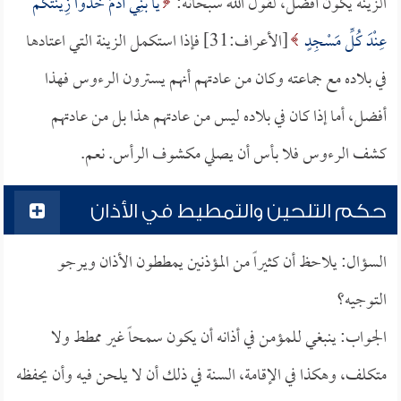
الزينة يكون أفضل، لقول الله سبحانه:
يَا بَنِي آدَمَ خُذُوا زِينَتَكُمْ
عِنْدَ كُلِّ مَسْجِدٍ
[الأعراف:31] فإذا استكمل الزينة التي اعتادها
في بلاده مع جماعته وكان من عادتهم أنهم يسترون الرءوس فهذا
أفضل، أما إذا كان في بلاده ليس من عادتهم هذا بل من عادتهم
كشف الرءوس فلا بأس أن يصلي مكشوف الرأس. نعم.
حكم التلحين والتمطيط في الأذان
السؤال: يلاحظ أن كثيراً من المؤذنين يمططون الأذان ويرجو
التوجيه؟
الجواب: ينبغي للمؤمن في أذانه أن يكون سمحاً غير ممطط ولا
متكلف، وهكذا في الإقامة، السنة في ذلك أن لا يلحن فيه وأن يحفظه