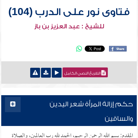
فتاوى نور على الدرب (104)
للشيخ : عبد العزيز بن باز
التفريغ النصي الكامل
حكم إزالة المرأة شعر اليدين
والساقين
المقدم: بسم الله الرحمن الرحيم، الحمد لله رب العالمين، والصلاة