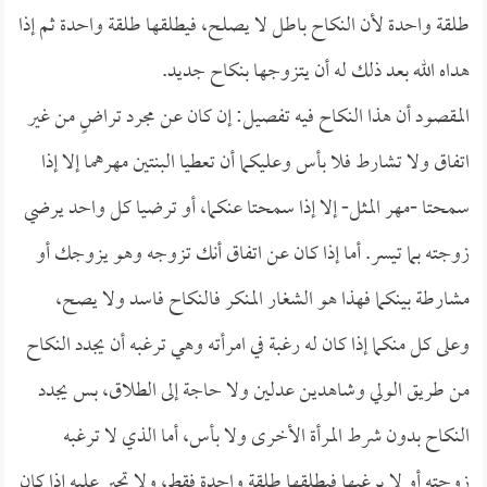
طلقة واحدة لأن النكاح باطل لا يصلح، فيطلقها طلقة واحدة ثم إذا
هداه الله بعد ذلك له أن يتزوجها بنكاح جديد.
المقصود أن هذا النكاح فيه تفصيل: إن كان عن مجرد تراضٍ من غير
اتفاق ولا تشارط فلا بأس وعليكما أن تعطيا البنتين مهرهما إلا إذا
سمحتا -مهر المثل- إلا إذا سمحتا عنكما، أو ترضيا كل واحد يرضي
زوجته بما تيسر. أما إذا كان عن اتفاق أنك تزوجه وهو يزوجك أو
مشارطة بينكما فهذا هو الشغار المنكر فالنكاح فاسد ولا يصح،
وعلى كل منكما إذا كان له رغبة في امرأته وهي ترغبه أن يجدد النكاح
من طريق الولي وشاهدين عدلين ولا حاجة إلى الطلاق، بس يجدد
النكاح بدون شرط المرأة الأخرى ولا بأس، أما الذي لا ترغبه
زوجته أو لا يرغبها فيطلقها طلقة واحدة فقط، ولا تجبر عليه إذا كان