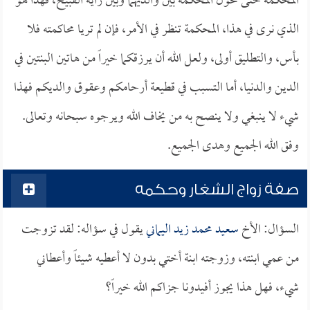
المحكمة حتى تحول المحكمة بين والديهما وبين رأيه القبيح، فهذا هو
الذي نرى في هذا، المحكمة تنظر في الأمر، فإن لم تريا محاكمته فلا
بأس، والتطليق أولى، ولعل الله أن يرزقكما خيراً من هاتين البنتين في
الدين والدنيا، أما التسبب في قطيعة أرحامكم وعقوق والديكم فهذا
شيء لا ينبغي ولا ينصح به من يخاف الله ويرجوه سبحانه وتعالى.
وفق الله الجميع وهدى الجميع.
صفة زواج الشغار وحكمه
السؤال: الأخ
سعيد محمد زيد اليماني
يقول في سؤاله: لقد تزوجت
من عمي ابنته، وزوجته ابنة أختي بدون لا أعطيه شيئاً وأعطاني
شيء، فهل هذا يجوز أفيدونا جزاكم الله خيراً؟