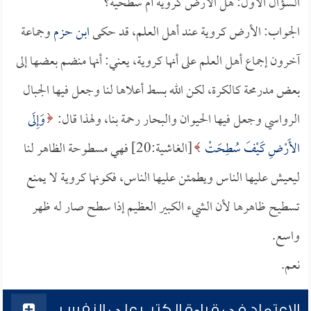
السؤال الأول: هل الأرض كروية أم سطحية؟
الجواب: الأرض كروية عند أهل العلم، قد حكى
ابن حزم
وجماعة
آخرون إجماع أهل العلم على أنها كروية، يعني: أنها منضم بعضها إلى
بعض مدرمحة كالكرة، لكن الله بسط أعلاها لنا وجعل فيها الجبال
الرواسي وجعل فيها الحيوان والبحار رحمة بنا، ولهذا قال:
وَإِلَى
الأَرْضِ كَيْفَ سُطِحَتْ
[الغاشية:20] فهي مسطوحة الظاهر لنا
ليعيش عليها الناس ويطمئن عليها الناس، فكونها كروية لا يمنع
تسطيح ظاهرها لأن الشيء الكبير العظيم إذا سطح صار له ظهر
واسع.
نعم.
الاعتماد في قراءة الكتب على النفس