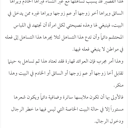
لهذا القصير قد يسبب تساهلها مع غير النساء فيراها الخادم ويراها
السائق ويراها أخو زوجها أو عم زوجها ويراها غيره ممن يدخل في
البيت، فينبغي لها وهذه نصيحتي لكل امرأة أن تجتهد في اللباس
المحتشم دائماً وأن تدع هذا التساهل لئلا يجرها هذا التساهل إلى فعله
في مواطن لا ينبغي فعله فيها.
وهذا أمر مجرب فإن العوائد قهارة فقد تعتاد هذا ثم تساهل به حينما
تقابل أخا زوجها أو عم زوجها أو السائق أو الخادم في البيت وهذا
منكر.
فالأولى بها أن تكون ملابسها ساترة وضافية دائماً ويكون شعرها
مستوراً إلا في حالة البيت الخاصة التي ليس فيها ما خطر الرجال
ودخول الرجال.