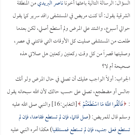
السؤال: الرسالة التالية باعثها أخونا
ناصر البريدي
من المنطقة
الشرقية يقول: أنا كنت مريض في المستشفى راقد سرير كما يقول
حوالي أسبوع، واشتد علي المرض ولم أستطع أصلي، لكن بعدما
طلعت من المستشفى صليت كل الأوقات التي فاتتني في عصر،
وصليتها قصراً من كل وقت ركعتين ركعتين هل صلاتي هذه
صحيحة أم لا؟
الجواب: أولاً الواجب عليك أن تصلي في حال المرض ولو أنك
جالس أو مضطجع، تصلي على حسب حالك لأن الله سبحانه يقول
:
فَاتَّقُوا اللَّهَ مَا اسْتَطَعْتُمْ
[التغابن:16] والنبي صلى الله عليه
وسلم قال للمريض: (
صل قائما، فإن لم تستطع فقاعدا، فإن لم
تستطع فعلى جنب، فإن لم تستطع فمستلقيا
) هكذا أمره النبي عليه