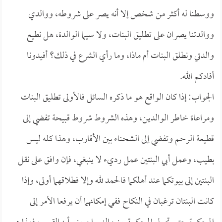
ووسطنا له أكثر من شخص إلا أنه يصر على شروطه، ووالدي
ووالدتنا يصران على تطليق البنات، ولا سيما الوالدة، هل نطيع
والدتي ونطلق البنات أم ماذا، وما رأي الشرع في ذلك؟ أفيدونا
أفادكم الله.
الجواب: إذا كان الواقع هو ما ذكره السائل فالأولى تطليق البنات
ومراعاة خاطر الوالدين، وهذه الشروط شروط قبيحة تفضي إلى
قطيعة الرحم وتفضي إلى الشحناء بين الأقارب، وهذا كله ليس
بطيب، وعمل أبي البنتين عمل رديء لا ينبغي، فإن وافق على نقل
البنتين إلى بيوتكما عند أهلكما فالحمد لله وإلا فطلاقهما أولى، وإذا
كانت البنتان ترغبان في النكاح ففي إمكانهما أن يرفعا الأمر إلى