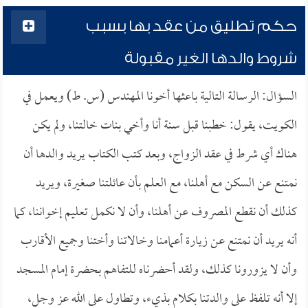
حكم تطليق من عقد بها بسبب
شروط والدها الغير مقبولة
السؤال: الرسالة التالية باعثها أخونا المهندس (س. ط) ويعمل في
الكويت، يقول: خطبنا قبل سنة أنا وأخي بنات خالتنا، ولم يكن
هناك أي شرط في عقد الزواج، وبعد كتب الكتاب يريد والدها أن
نمتنع عن السكن مع أهلنا، مع العلم بأن عائلتنا صغيرة، ويريد
كذلك أن نقطع المصروف عن أهلنا، وأن لا نكمل تعليم إخواننا، كما
أنه يريد أن نمتنع عن زيارة أعمامنا وخالاتنا وأختنا وجميع الأقارب
وأن لا يزورونا كذلك، ولقد أحضرناه للتفاهم بحضرة إمام المسجد
إلا أنه تلفظ على والدتنا بكلام بذيء، وتطاول على الله عز وجل،