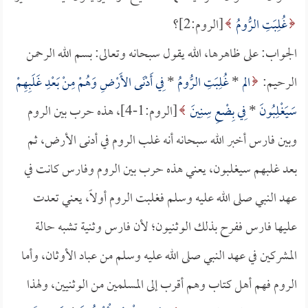
غُلِبَتِ الرُّومُ
[الروم:2]؟
الجواب: على ظاهرها، الله يقول سبحانه وتعالى: بسم الله الرحمن
الرحيم:
الم
*
غُلِبَتِ الرُّومُ
*
فِي أَدْنَى الأَرْضِ وَهُمْ مِنْ بَعْدِ غَلَبِهِمْ
سَيَغْلِبُونَ
*
فِي بِضْعِ سِنِينَ
[الروم:1-4]، هذه حرب بين الروم
وبين فارس أخبر الله سبحانه أنه غلب الروم في أدنى الأرض، ثم
بعد غلبهم سيغلبون، يعني هذه حرب بين الروم وفارس كانت في
عهد النبي صلى الله عليه وسلم فغلبت الروم أولاً، يعني تعدت
عليها فارس ففرح بذلك الوثنيون؛ لأن فارس وثنية تشبه حالة
المشركين في عهد النبي صلى الله عليه وسلم من عباد الأوثان، وأما
الروم فهم أهل كتاب وهم أقرب إلى المسلمين من الوثنيين، ولهذا