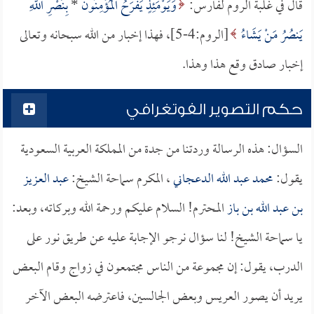
قال في غلبة الروم لفارس:
وَيَوْمَئِذٍ يَفْرَحُ الْمُؤْمِنُونَ
*
بِنَصْرِ اللَّهِ
يَنصُرُ مَنْ يَشَاءُ
[الروم:4-5]، فهذا إخبار من الله سبحانه وتعالى
إخبار صادق وقع هذا وهذا.
حكم التصوير الفوتغرافي
السؤال: هذه الرسالة وردتنا من جدة من المملكة العربية السعودية
يقول:
محمد عبد الله الدعجاني
، المكرم سماحة الشيخ:
عبد العزيز
بن عبد الله بن باز
المحترم! السلام عليكم ورحمة الله وبركاته، وبعد:
يا سماحة الشيخ! لنا سؤال نرجو الإجابة عليه عن طريق نور على
الدرب، يقول: إن مجموعة من الناس مجتمعون في زواج وقام البعض
يريد أن يصور العريس وبعض الجالسين، فاعترضه البعض الآخر