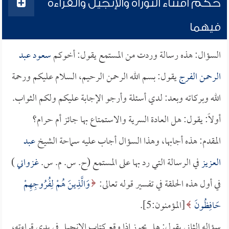
حكم اقتناء التوراة والإنجيل والقراءة
فيهما
السؤال: هذه رسالة وردت من المستمع يقول: أخوكم
سعود عبد
الرحمن الفرج
يقول: بسم الله الرحمن الرحيم، السلام عليكم ورحمة
الله وبركاته وبعد: لدي أسئلة وأرجو الإجابة عليكم ولكم الثواب.
أولاً: يقول: هل العادة السرية والاستمتاع بها جائز أم حرام؟
المقدم: هذه أجابها، وهذا السؤال أجاب عليه سماحة الشيخ
عبد
العزيز
في الرسالة التي رد بها على المستمع (ح. س. م. س.
غزواني
)
في أول هذه الحلقة في تفسير قوله تعالى:
وَالَّذِينَ هُمْ لِفُرُوجِهِمْ
حَافِظُونَ
[المؤمنون:5].
سؤاله الثاني يقول: هل يجوز إذا وقع كتاب الإنجيل في يدي قراءته،