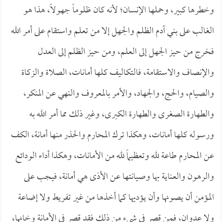
وخطرها كبير، وحملها الإنسان؛ لأنه كان ظلوماً جهولاً، هذا هو
الغالب على بني آدم الظلم والجهل إلا من تعلم واستقام على أمر الله
فخرج من حيز الجهل إلى العلم، ومن حيز الظلم إلى العدل
والإنصاف والاستقامة، فالتكاليف كلها أمانات، الصلاة والزكاة
والصيام، والحج، والجهاد، والأمر بالمعروف والنهي عن المنكر،
والطهارة الصغرى والطهارة الكبرى، وغير ذلك مما أمر الله به
ورسوله كلها أمانات، وهكذا ترك المحارم والحذر منها أمانة، الكف
عن المحارم طاعة لله وتعظيماً لله من الأمانات، وهكذا أداء الودائع
والرهون والعناية بها وصيانتها عن الأذى هي أمانة، فيجب على
المؤمن أن يصونها وأن يؤديها كما أخذها من غير تفريط ولا إضاعة
ولا عدوان، فمن قصر في شيء من ذلك فقد قصر في الأمانة وخانها،