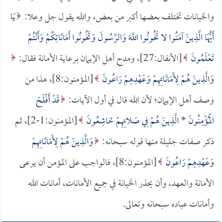
والخيانات تختلف بعضها أكبر من بعض، والله يقول جل وعلا:
يَا
أَيُّهَا الَّذِينَ آمَنُوا لا تَخُونُوا اللَّهَ وَالرَّسُولَ وَتَخُونُوا أَمَانَاتِكُمْ وَأَنْتُمْ
تَعْلَمُونَ
[الأنفال:27]، ومدح أهل الإيمان برعاية الأمانة فقال:
وَالَّذِينَ هُمْ لِأَمَانَاتِهِمْ وَعَهْدِهِمْ رَاعُونَ
[المؤمنون:8]، هذا من
وصف أهل الإيمان؛ لأن الله قال في أول الآيات:
قَدْ أَفْلَحَ
الْمُؤْمِنُونَ
*
الَّذِينَ هُمْ فِي صَلاتِهِمْ خَاشِعُونَ
[المؤمنون:1-2]، ثم
ذكر صفات جليلة منها قوله سبحانه:
وَالَّذِينَ هُمْ لِأَمَانَاتِهِمْ
وَعَهْدِهِمْ رَاعُونَ
[المؤمنون:8]، فالواجب على المؤمن أن يرعى
الأمانة والعهد، وأن يحذر الخيانة في جميع الأمانات، أمانات الله
وأمانات عباده سبحانه وتعالى.