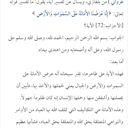
غزواني
) من بلغازي، ويسأل عن تفسير آية، يقول: ما تفسير قوله
تعالى:
إِنَّا عَرَضْنَا الأَمَانَةَ عَلَى السَّمَوَاتِ وَالأَرْضِ
[الأحزاب:72] الآية؟
الجواب: بسم الله الرحمن الرحيم، الحمد لله، وصلى الله وسلم على
رسول الله، وعلى آله وأصحابه ومن اهتدى بهداه.
أما بعد:
فهذه الآية على ظاهرها، يخبر سبحانه أنه عرض الأمانة على
السموات والأرض والجبال يعني لحملها والأخذ بها، فأبين أن
يحملنها وأشفقن منها وحملها الإنسان إنه كان ظلوماً جهولاً.
وهذه الأمانة هي التكاليف التي كلف الله بها العباد من الأوامر
والنواهي المتعلقة بحق الله والمتعلقة بحق العباد، فشأنها عظيم