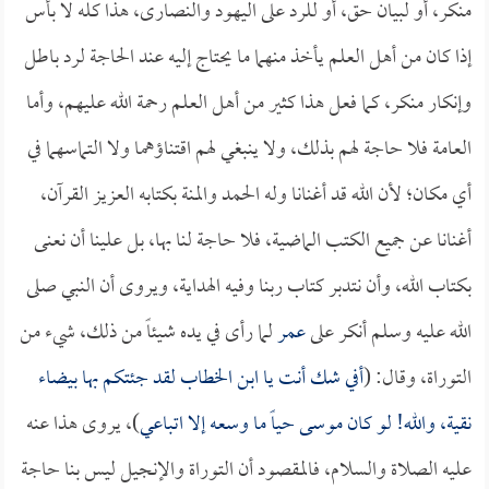
منكر، أو لبيان حق، أو للرد على اليهود والنصارى، هذا كله لا بأس
إذا كان من أهل العلم يأخذ منهما ما يحتاج إليه عند الحاجة لرد باطل
وإنكار منكر، كما فعل هذا كثير من أهل العلم رحمة الله عليهم، وأما
العامة فلا حاجة لهم بذلك، ولا ينبغي لهم اقتناؤهما ولا التماسهما في
أي مكان؛ لأن الله قد أغنانا وله الحمد والمنة بكتابه العزيز القرآن،
أغنانا عن جميع الكتب الماضية، فلا حاجة لنا بها، بل علينا أن نعنى
بكتاب الله، وأن نتدبر كتاب ربنا وفيه الهداية، ويروى أن النبي صلى
الله عليه وسلم أنكر على
عمر
لما رأى في يده شيئاً من ذلك، شيء من
التوراة، وقال: (
أفي شك أنت يا
ابن الخطاب
لقد جئتكم بها بيضاء
نقية، والله! لو كان موسى حياً ما وسعه إلا اتباعي
)، يروى هذا عنه
عليه الصلاة والسلام، فالمقصود أن التوراة والإنجيل ليس بنا حاجة