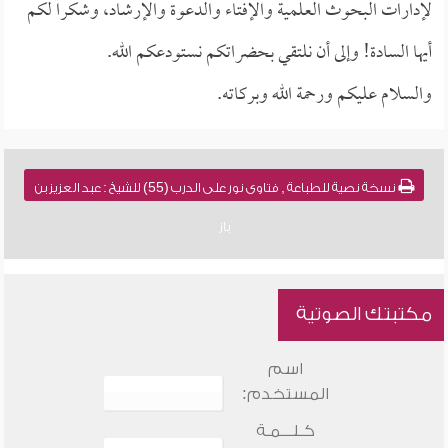
لإدارات البحوث العلمية والإفتاء والدعوة والإرشاد، وشكراً لكم
أيها السادة! وإلى أن نلتقي بحضراتكم نستودعكم الله.
والسلام عليكم ورحمة الله وبركاته.
نسخة نصية للطباعة , فتاوى نور على الدرب (55) للشيخ : عبد العزيز بن
باز
مكتبتك الصوتية
اسم
المستخدم:
كـلـــمـة