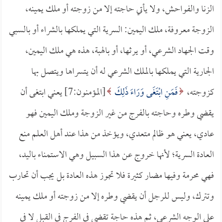
الزنا والفواحش، ولا يأتي حاجته إلا من زوجته أو ملك يمينه،
الزوجة معروفة، ملك اليمين: السرية التي يملكها بالشراء أو بالسبي
وقت الجهاد الشرعي، أو يرثها، أو بالهبة، هذه هي ملك اليمين،
الجارية التي يملكها بالملك الشرعي له أن يتسراها ويتصل بها
كزوجته،
فَمَنِ ابْتَغَى وَرَاءَ ذَلِكَ
[المؤمنون:7] يعني ابتغى أن
يقضي وطره وحاجته بالفرج من غير الزوجة وملك اليمين فهو
عادي، يعني هو ظالم متعدي، ويؤخذ من هذا عند أهل العلم منع
العادة السرية؛ لأنها خروج عن هذا السبيل وهي الاستمناء باليد،
فهي محرمة وفيها مضار كثيرة فلا تجوز هذه العادة بل يجب أن تحارب
وتترك، وليس للرجل أن يقضي وطره إلا من زوجته أو ملك يمينه
على الوجه الشرعي، ثم هذه حاجة تقضى في الفرج في القبل لا في