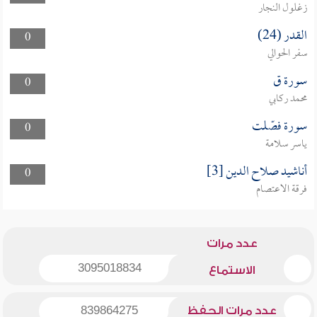
زغلول النجار
القدر (24)
0
سفر الحوالي
سورة ق
0
محمد ركابي
سورة فصّلت
0
ياسر سلامة
أناشيد صلاح الدين [3]
0
فرقة الاعتصام
عدد مرات
3095018834
الاستماع
عدد مرات الحفظ
839864275