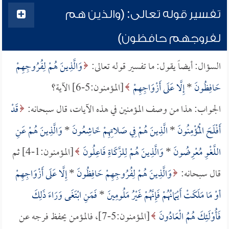
تفسير قوله تعالى: (والذين هم
لفروجهم حافظون)
السؤال: أيضاً يقول: ما تفسير قوله تعالى:
وَالَّذِينَ هُمْ لِفُرُوجِهِمْ
حَافِظُونَ
*
إِلَّا عَلَى أَزْوَاجِهِمْ
[المؤمنون:5-6] الآية؟
الجواب: هذا من وصف المؤمنين في هذه الآيات، قال سبحانه:
قَدْ
أَفْلَحَ الْمُؤْمِنُونَ
*
الَّذِينَ هُمْ فِي صَلاتِهِمْ خَاشِعُونَ
*
وَالَّذِينَ هُمْ عَنِ
اللَّغْوِ مُعْرِضُونَ
*
وَالَّذِينَ هُمْ لِلزَّكَاةِ فَاعِلُونَ
[المؤمنون:1-4] ثم
قال سبحانه:
وَالَّذِينَ هُمْ لِفُرُوجِهِمْ حَافِظُونَ
*
إِلَّا عَلَى أَزْوَاجِهِمْ
أوْ مَا مَلَكَتْ أَيْمَانُهُمْ فَإِنَّهُمْ غَيْرُ مَلُومِينَ
*
فَمَنِ ابْتَغَى وَرَاءَ ذَلِكَ
فَأُوْلَئِكَ هُمُ الْعَادُونَ
[المؤمنون:5-7]، فالمؤمن يحفظ فرجه عن