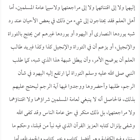
إليهما ولا إلى اقتنائهما ولا إلى مراجعتهما ولاسيما عامة المسلمين، أما
أهل العلم فقد يحتاجون إلى شيء من ذلك في بعض الأحيان عند رد
شبه يوردها النصارى أو اليهود أو يوردها غيرهم ممن يحتج بالتوراة
والإنجيل، أو يزعم أن في التوراة والإنجيل كذا وكذا فيريد طالب
العلم أن يوضح الأمر، وأن يبطل شبهة هذا الذي شبه، كما طلب
النبي صلى الله عليه وسلم التوراة لما ارتفع إليه اليهود في شأن
الرجم، طلبها وأحضروها ووجدوا فيها آية الرجم ليحتج عليهم
بذلك، فالحاصل أنه لا ينبغي لعامة المسلمين شراؤهما ولا اقتناؤهما
ولا مراجعتهما، بل ذلك منكر في حق عامة الناس وقد كفى الله
وشفى بإنزال كتابه العزيز القرآن الذي فيه نبأ من قبلنا، وحكم ما
بيننا، وفيه الكفاية وهو أفضل كتاب وخير كتاب والحمد لله، أما