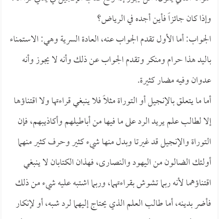
وإذا كان جائزاً فأين أجده في الرياض؟
الجواب: أما الأول تقدم الجواب عنه، العادة السرية وهي: الاستمناء
باليد هذا حرام ومنكر وتقدم الجواب عن ذلك وأنه لا يجوز وأنه
عدوان وفيه مضار كثيرة.
أما ما يتعلق بالإنجيل أو التوراة مثلاً فلا ينبغي قراءتها ولا اقتناؤها
إلا لطالب علم يريد الرد على ما فيها من أباطيلهم وأكاذيبهم، فإن
التوراة والإنجيل قد غيرتا وبدل منها شيء كثير وحرف كثير منهما
أولئك الضالون من اليهود والنصارى، فهذان الكتابان لا ينبغي
اقتناؤهما لأنه ربما تشوش بقراءتهما، وربما اشتبه عليه شيء من ذلك
فأضر بدينه، أما طالب العلم الذي يحتاج إليهما لرد شبه، أو لإنكار