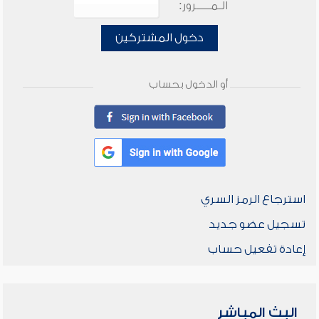
الـمـــــرور:
دخول المشتركين
أو الدخول بحساب
استرجاع الرمز السري
تسجيل عضو جديد
إعادة تفعيل حساب
البث المباشر