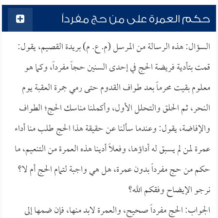
حكم العمرة على من حج مفرداً
السؤال: هذه الرسالة من المرسل (م. ع. م) بريدة القصيم، يقول:
قمت بتأدية فريضة الحج في إحدى السنين حجاً مفرداً، وكما هو
معلوم بقيت محرماً بعد طواف القدوم حتى رمي جمرة العقبة يوم
النحر، ثم الحلق والتحلل الأول، وأكملنا مناسك الحج؛ الطواف
والإفاضة، يقول: وعندما سألنا عن حقيقة هذا الحج طلب منا أداء
عمرة لمن لم يسبق له أداؤها، وفعلاً أدينا هذه العمرة من التنعيم، ما
حكم من حج مفرداً بدون عمرة، هل هي واجبة لتمام الحج أم لا؟
نرجو الإيضاح وفقكم الله؟
الجواب: الحج مفرداً صحيح، والعمرة لابد منها، فإن ضمها إلى