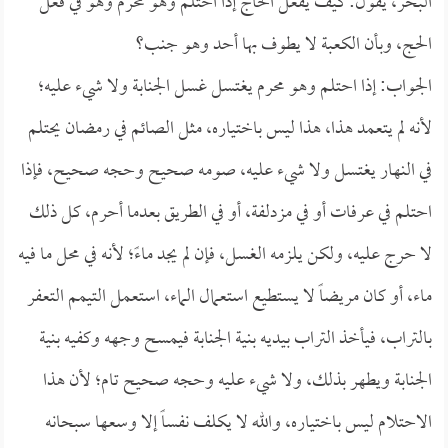
البحر، يقول: كيف يفعل الحاج إذا احتلم وهو محرم وهو في فعل
الحج، وبأن الكعبة لا يطوف بها أحد وهو جنب؟
الجواب: إذا احتلم وهو محرم يغتسل غسل الجنابة ولا شيء عليه؛
لأنه لم يتعمد هذا، هذا ليس باختياره، مثل الصائم في رمضان يحتلم
في النهار يغتسل ولا شيء عليه، صومه صحيح وحجه صحيح، فإذا
احتلم في عرفات أو في مزدلفة، أو في الطريق بعدما أحرم، كل ذلك
لا حرج عليه، ولكن يلزمه الغسل، فإن لم يجد ماءً؛ لأنه في محل ما فيه
ماء، أو كان مريضاً لا يستطيع استعمال الماء، استعمل التيمم التعفر
بالتراب، فيأخذ التراب بيديه بنية الجنابة فيمسح وجهه وكفيه بنية
الجنابة ويطهر بذلك، ولا شيء عليه وحجه صحيح تام؛ لأن هذا
الاحتلام ليس باختياره، والله لا يكلف نفساً إلا وسعها سبحانه