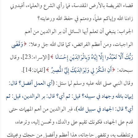
قضاء الفريضة بالأرض المقدسة، فما رأي الشرع والعلماء، أفيدوني
زادنا الله وإياكم علماً، ودمتم في حفظ الله ورعايته؟
الجواب: ينبغي أن تعلم أيها السائل أن بر الوالدين من أهم
الواجبات، ومن أعظم الفرائض، كما قال الله جل وعلا:
وَقَضَى
رَبُّكَ أَلَّا تَعْبُدُوا إِلَّا إِيَّاهُ وَبِالْوَالِدَيْنِ إِحْسَانًا
[الإسراء:23]، وقال
سبحانه:
أَنِ اشْكُرْ لِي وَلِوَالِدَيْكَ إِلَيَّ الْمَصِيرُ
[لقمان:14].
وقال النبي صلى الله عليه وسلم لما سئل: (
أي العمل أفضل؟ قال:
إيمان بالله وجهاد في سبيله؟ قيل: ثم أي؟ قال: بر الوالدين، قيل: ثم
أي؟ قال: الجهاد في سبيل الله
)، فبر الوالدين من أهم المهمات حتى
قدم على الجهاد، فكونك تقيم على والدك، وتحسن إليه، وترعاه،
وتتلطف به، وتقضي حاجاته، هذا أعظم وأفضل من حجك ومجيئك