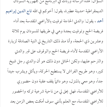
السؤال: هذه الرسالة وردت في البرنامج من جمهورية السودان
الديمقراطية -مدينة عطبرة، يقول: أخوكم في الله
تاج الدين إبراهيم
أحمد
، يقول: والدتي الحاجة توفيت بالأراضي المقدسة بعد أداء
فريضة الحج وتوفيت بجدة وهي في طريقها للسودان يوم ثلاثة
وعشرين ذي الحجة، وأنا منذ ذلك التاريخ لي النية الصادقة لزيارة
الأراضي المقدسة لأداء فريضة الحج والوقوف على قبر والدتي
والترحم عليها، ولكن الحائل دون ذلك هو أن والدي رجل شيخ
كبير، وهو طريح الفراش لا يستطيع الحركة، ويأكل ويشرب جيداً
جداً، وهو معي بالمنزل، وهو دائماً يقف عقبة دون حضوري
للأراضي المقدسة، فهل يحق لي من ناحية شرعية تركه والحضور
للأراضي المقدسة، مع العلم بأنني سوف أمكث بعض الزمن بعد