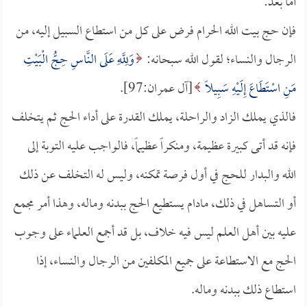
أما بعد:
فإن حج بيت الله الحرام فرض على كل من استطاع السبيل إليه، من
الرجال والنساء؛ لقول الله سبحانه:
وَلِلَّهِ عَلَى النَّاسِ حِجُّ الْبَيْتِ
مَنِ اسْتَطَاعَ إِلَيْهِ سَبِيلًا
[آل عمران:97].
فالذي يملك الزاد والراحلة، يملك القدرة على أداء الحج ثم يتخلف
فإنه قد أتى كبيرة عظيمة، ومنكراً عظيماً، فالواجب عليه التوبة إلى
الله والبدار للحج في أول فرصة تمكنه، وليس له التخلف عن ذلك
أو التساهل في ذلك، مادام يستطيع الحج ببدنه وماله، وهذا أمر مجمع
عليه بين أهل العلم ليس فيه خلاف، بل قد أجمع العلماء على وجوب
الحج مع الاستطاعة على جميع المكلفين من الرجال والنساء، إذا
استطاع ذلك ببدنه وماله.