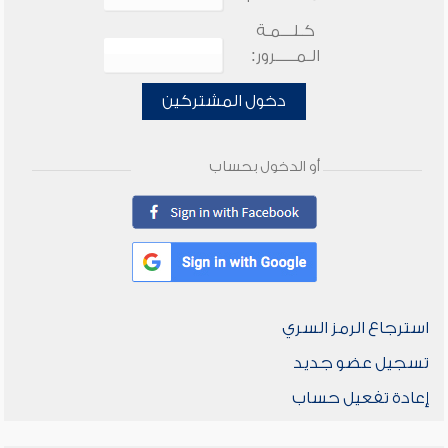
كـلـــمـة
الـمـــــرور:
دخول المشتركين
أو الدخول بحساب
استرجاع الرمز السري
تسجيل عضو جديد
إعادة تفعيل حساب