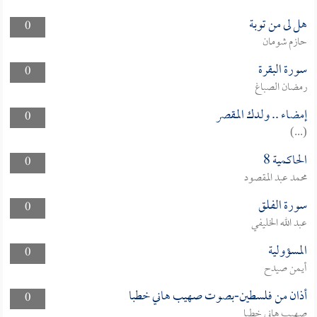
هل لى من توبة
0
حازم شومان
سورة البقرة
0
رمضان الصباغ
إمضاء .. ولدك المقصر
0
(...)
الحاكمية 8
0
محمد عبد المقصود
سورة الفلق
0
عبد الله الخليفي
المسؤولية
0
أيمن صيدح
أذان من فلسطين-بصوت صهيب هاني خطبا
0
صهيب هاني خطبا