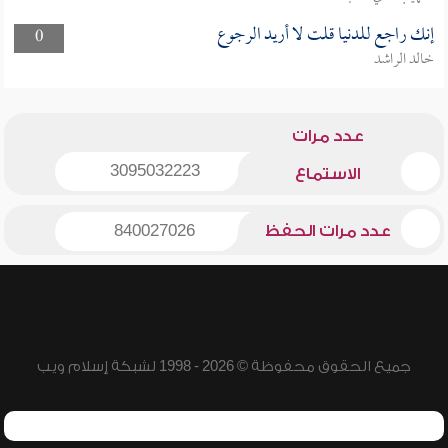
إنك راجع للدنيا قلت لا أريد الرجوع
0
خالد الراشد
عدد مرات
3095032223
الاستماع
عدد مرات الحفظ
840027026
جميع الحقوق محفوظة © 2026 - 1998 لشبكة إسلام ويب