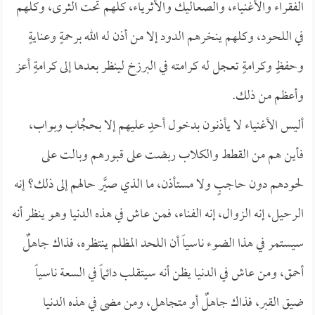
الفقراء والأغنياء، والصعاليك والأثرياء، كلهم تحت الثرى، وكلهم
في اللحود، وكلهم ينخرهم الدود إلا من أذن له الله برحمةٍ وعنايةٍ
وحفظٍ وكرامةٍ تعجل له كرامته في البرزخ لينظر بعدها إلى كرامةٍ أعز
وأعظم من ذلك.
أليس الأغنياء لا يأذنون بدخول أحدٍ عليهم إلا بحجُاب وبواب،
فأين هم من القطط والكلاب ربضت على قبورهم وبالت على
لحودهم دون حاجبٍ ولا مستأذن، ما الذي صيَّر حالهم إلى ذلك؟ إنه
الرحيل، إنه الزوال، إنه الفناء، فمن عاش في هذه الدنيا وهو ينظر أنه
سيستمر في هذا الضوء ناسياً أن اللحد المظلم ينتظره، فذاك جاهلٌ
أحمق، ومن عاش في الدنيا يظن أنه سيتقلب دائماً في السعة ناسياً
ضيق القبر، فذاك جاهلٌ أو متجاهل، ومن مضى في هذه الدنيا