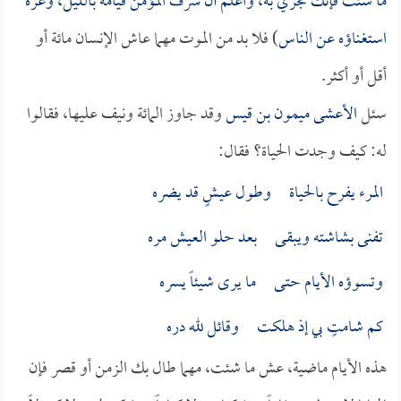
ما شئت فإنك مجزيٌ به، واعلم أن شرف المؤمن قيامه بالليل، وعزه
استغناؤه عن الناس
) فلا بد من الموت مهما عاش الإنسان مائة أو
أقل أو أكثر.
سئل
الأعشى ميمون بن قيس
وقد جاوز المائة ونيف عليها، فقالوا
له: كيف وجدت الحياة؟ فقال:
المرء يفرح بالحياة وطول عيشٍ قد يضره
تفنى بشاشته ويبقـى بعد حلو العيش مره
وتسوؤه الأيام حتـى ما يرى شيئاً يسره
كم شامتٍ بي إذ هلكت وقائل لله دره
هذه الأيام ماضية، عش ما شئت، مهما طال بك الزمن أو قصر فإن