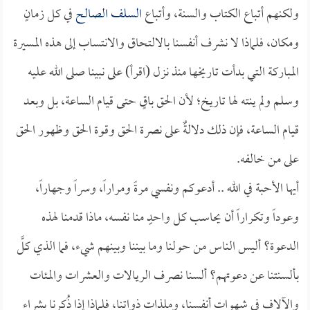
ولكنهم أتباع الكتاب والسنة، وأتباع
السلف الصالح
في كل زمانٍ
ومكان، فلماذا لا نشرف أنفسنا بالالتحاق والانتساب إلى هذه المسيرة
المباركة التي بدأت تاريخها منذ نزل (اقرأ) على نبينا صلى الله عليه
وسلم ولم ينته لها تاريخ؛ لأن الحق باقٍ حتى قيام الساعة، بل وبعد
قيام الساعة، فإن ذلك دلالةٌ على نصرة الحق وقوة الحق وظهور الحق
على من خالفه.
أيها الأحبة في الله .. أدعوكم ونفسي مرةً ومراراً، وسراً وجهاراً،
وعوداً وتكراراً أن يحاسب كل واحدٍ منا نفسه، ماذا قدمنا لهذه
الدعوة؟ أليس الناس من حولنا وما بيننا وبينهم شيء، فما الذي كلَّ
بألسنتنا عن دعوتهم؟ ألسنا نصرف الريالات والعشرات والمئات
والآلاف في شهوات أنفسنا، وملذات ذواتنا، فلماذا إذا ذُكرنا بشراء