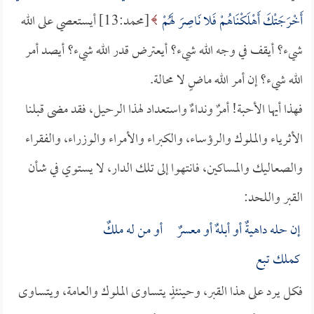
أَخْرَجَتْكَ أَهْلَكْنَاهُمْ فَلا نَاصِرَ لَهُمْ
[محمد:13] أيستعصي على الله
شيء؟ أيقف في وجه الله شيء؟ أيعترض قدر الله شيء؟ أيصد أمر
الله شيء؟ إن أمر الله ماضٍ لا محالة.
فهذا أيها الأحبة! أمرٌ ونداءٌ واستعداد لهذا الرحيل، فقد مضى قبلنا
الأثرياء والملوك والرؤساء، والكبراء والأمراء والوزراء، والفقراء
والصعاليك والمساكين، فانتهوا إلى تلك الدار، لا يستوي في شأن
القبر واللحد:
إن حله داهيةٌ أو أبلهٌ أو معسرٌ أو من له ملكٌ
كملك تبع
فكل يرد على هذا القبر، وحينئذٍ يتساوى الملوك والعامة، ويتساوى