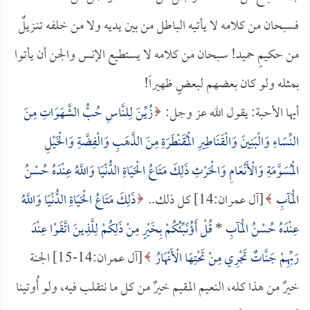
فسبحان من كلامه لا يأتيه الباطل من بين يديه ولا من خلفه تنـزيلٌ
من حكيمٍ حميد! سبحان من كلامه لا يستطيع الإنس والجن أن يأتوا
بمثله ولو كان بعضهم لبعضٍ ظهيراً!
أيها الأحبة: يقول الله عز وجل:
زُيِّنَ لِلنَّاسِ حُبُّ الشَّهَوَاتِ مِنَ
النِّسَاءِ وَالْبَنِينَ وَالْقَنَاطِيرِ الْمُقَنْطَرَةِ مِنَ الذَّهَبِ وَالْفِضَّةِ وَالْخَيْلِ
الْمُسَوَّمَةِ وَالْأَنْعَامِ وَالْحَرْثِ ذَلِكَ مَتَاعُ الْحَيَاةِ الدُّنْيَا وَاللَّهُ عِنْدَهُ حُسْنُ
الْمَآبِ
[آل عمران:14] كل ذلك..
ذَلِكَ مَتَاعُ الْحَيَاةِ الدُّنْيَا وَاللَّهُ
عِنْدَهُ حُسْنُ الْمَآبِ
*
قُلْ أَؤُنَبِّئُكُمْ بِخَيْرٍ مِنْ ذَلِكُمْ لِلَّذِينَ اتَّقَوْا عِنْدَ
رَبِّهِمْ جَنَّاتٌ تَجْرِي مِنْ تَحْتِهَا الْأَنْهَارُ
[آل عمران:14-15] الجنة
خيرٌ من هذا كله، النعيم المقيم خيرٌ من كل ما نتقلب فيه، ولو أُوتينا