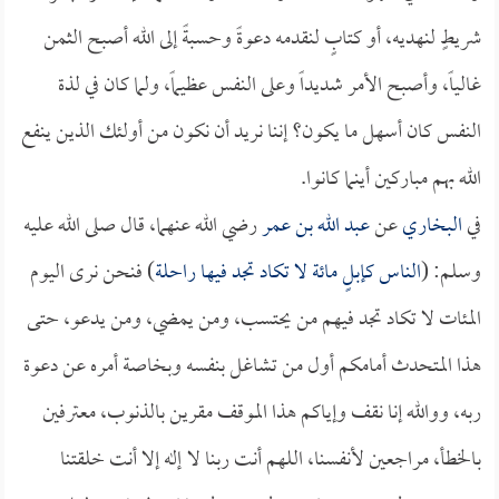
شريطٍ لنهديه، أو كتابٍ لنقدمه دعوةً وحسبةً إلى الله أصبح الثمن
غالياً، وأصبح الأمر شديداً وعلى النفس عظيماً، ولما كان في لذة
النفس كان أسهل ما يكون؟ إننا نريد أن نكون من أولئك الذين ينفع
الله بهم مباركين أينما كانوا.
في
البخاري
عن
عبد الله بن عمر
رضي الله عنهما، قال صلى الله عليه
وسلم: (
الناس كإبلٍ مائة لا تكاد تجد فيها راحلة
) فنحن نرى اليوم
المئات لا تكاد تجد فيهم من يحتسب، ومن يمضي، ومن يدعو، حتى
هذا المتحدث أمامكم أول من تشاغل بنفسه وبخاصة أمره عن دعوة
ربه، ووالله إنا نقف وإياكم هذا الموقف مقرين بالذنوب، معترفين
بالخطأ، مراجعين لأنفسنا، اللهم أنت ربنا لا إله إلا أنت خلقتنا