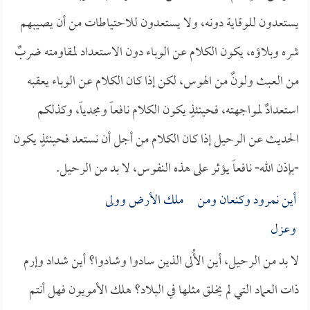
يستعدون للوقاية دونه، ولا يستعدون للاحتياطات من أن يصيبهم
شره وبلاؤه، يكون الكلام عن الوباء دون الاستعداد لمقاومته ضربٌ
من العبث ولونٌ من الهوس، لكن إذا كان الكلام عن الوباء يعقبه
استعدادٌ لمواجهته، فحينئذٍ يكون الكلام نافعاً ومجدياً، وكذلكم
الحديث عن الرحيل إذا كان الكلام من أجل أن نستعد فحينئذٍ يكون
-بإذن الله- نافعاً يؤثر على هذه النفوس، لا بد من الرحيل.
أين نمرود وكنعان ومن ملك الأرض وولى
وعزل
لا بد من الرحيل، أين الأُلى الذين سادوا وشادوا؟ أين شداد وإرم
ذات العماد التي لم يخلق مثلها في البلاد؟ هلك الأمويون فهل أنتم