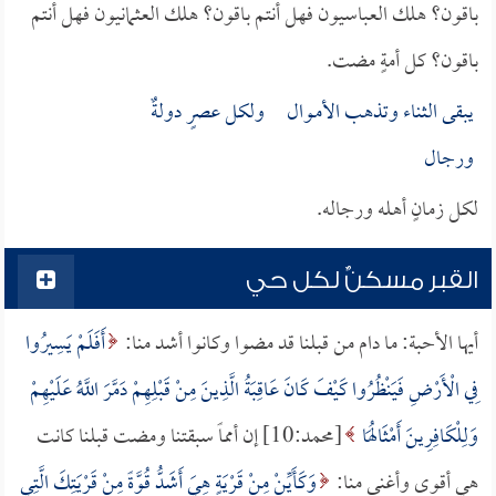
باقون؟ هلك العباسيون فهل أنتم باقون؟ هلك العثمانيون فهل أنتم
باقون؟ كل أمةٍ مضت.
يبقى الثناء وتذهب الأمـوال ولكل عصرٍ دولةٌ
ورجال
لكل زمانٍ أهله ورجاله.
القبر مسكنٌ لكل حي
أيها الأحبة: ما دام من قبلنا قد مضوا وكانوا أشد منا:
أَفَلَمْ يَسِيرُوا
فِي الْأَرْضِ فَيَنْظُرُوا كَيْفَ كَانَ عَاقِبَةُ الَّذِينَ مِنْ قَبْلِهِمْ دَمَّرَ اللَّهُ عَلَيْهِمْ
وَلِلْكَافِرِينَ أَمْثَالُهَا
[محمد:10] إن أمماً سبقتنا ومضت قبلنا كانت
هي أقوى وأغنى منا:
وَكَأَيِّنْ مِنْ قَرْيَةٍ هِيَ أَشَدُّ قُوَّةً مِنْ قَرْيَتِكَ الَّتِي