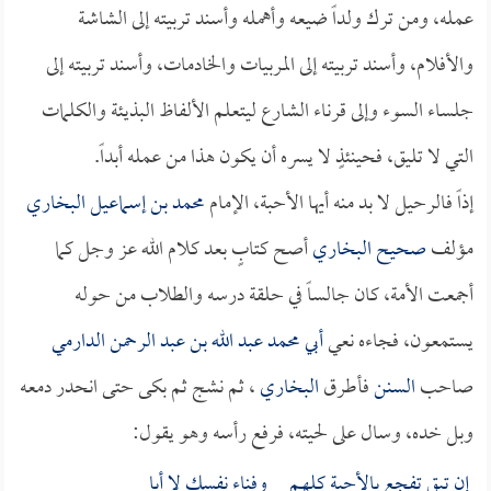
عمله، ومن ترك ولداً ضيعه وأهمله وأسند تربيته إلى الشاشة
والأفلام، وأسند تربيته إلى المربيات والخادمات، وأسند تربيته إلى
جلساء السوء وإلى قرناء الشارع ليتعلم الألفاظ البذيئة والكلمات
التي لا تليق، فحينئذٍ لا يسره أن يكون هذا من عمله أبداً.
إذاً فالرحيل لا بد منه أيها الأحبة، الإمام
محمد بن إسماعيل البخاري
مؤلف
صحيح البخاري
أصح كتابٍ بعد كلام الله عز وجل كما
أجمعت الأمة، كان جالساً في حلقة درسه والطلاب من حوله
يستمعون، فجاءه نعي
أبي محمد عبد الله بن عبد الرحمن الدارمي
صاحب
السنن
فأطرق
البخاري
، ثم نشج ثم بكى حتى انحدر دمعه
وبل خده، وسال على لحيته، فرفع رأسه وهو يقول:
إن تبق تفجع بالأحبة كلهـم وفناء نفسك لا أبا