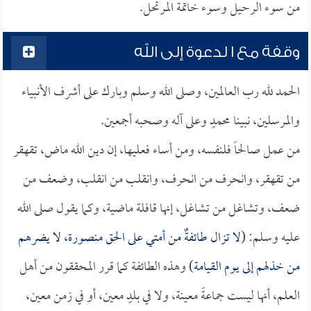
من سوء الرحيل وسوء خاتمة المرتحل.
وقفة مع ا لدعوة إلى الله
الحمد لله رب العالمين، وصلى الله وسلم وبارك على أشرف الأنبياء
والمرسلين، نبينا محمدٍ وعلى آله وصحبه أجمعين.
من عمل صالحاً فلنفسه، ومن أساء فعليها، إن دين الله ماض، تقهقر
من تقهقر، وانحرف من انحرف، وانقلب من انقلب، وضعف من
ضعف، وتشاغل من تشاغل، إنها قافلة ماضية، وكما يقول صلى الله
عليه وسلم: (
لا تزال طائفةٌ من أمتي على الحق منصورة، لا يضرهم
من خذلهم إلى يوم القيامة
) وهذه الطائفة كما قرر المحققون من أهل
العلم، أنها ليست جماعةً معينة، ولا في بلدٍ معين، أو في زمن معين،