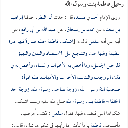
رحيل فاطمة بنت رسول الله
روى الإمام
أحمد
في
مسنده
قال: حدثنا
أبو النظر
، حدثنا
إبراهيم
بن سعد
، عن
محمد بن إسحاق
، عن
عبيد الله بن أبي رافع
، عن
أبيه عن أمه
سلمى
قالت: [
اشتكت
فاطمة
-هذه صورةٌ فيها عبرة
عظيمة وفيها حث وتشجيع على الاستعداد واليقين والتهيؤ
للرحيل الجميل، وما أخص به الأخوات والنساء، وأخص به في
ذلك الزوجات والبنات، الأخوات والأمهات، هذه امرأة
صحابية ابنة رسول الله، زوجة صاحب رسول الله، زوجة أحد
الخلفاء-
فاطمة بنت رسول الله
صلى الله عليه وسلم اشتكت
شكواها التي قبضت فيها، تقول
سلمى
: فكنت أُمرضها،
فأصبحت
فاطمة
يوماً كأمثل ما رأيتها في شكواها تلك، قالت: