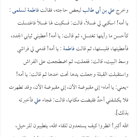
وخرج
علي بن أبي طالب
لبعض حاجته، فقالت
فاطمة
لـ
سلمى
:
يا أمه! اسكبي لي غسلاً، قالت: فسكبت لها غسلاً فاغتسلت
كأحسن ما رأيتها تغتسل، ثم قالت: يا أمه! أعطيني ثيابي الجدد،
فأعطيتها، فلبستها، ثم قالت
فاطمة
: يا أمه! قدمي لي فراشي
وسط البيت، قالت: ففعلت، ثم اضطجعت على الفراش
واستقبلت القبلة وجعلت يدها تحت خدها ثم قالت: يا أمه!
-يعني: يا أماه- إني مقبوضة الآن، إني مقبوضة الآن، وقد تطهرت
فلا يكشفني أحدٌ فقبضت مكانها، قالت: فجاء
علي
فأخبرته
بذلك].
الله أكبر! انظروا كيف يستعدون للقاء الله، يتطيبون للرحيل،