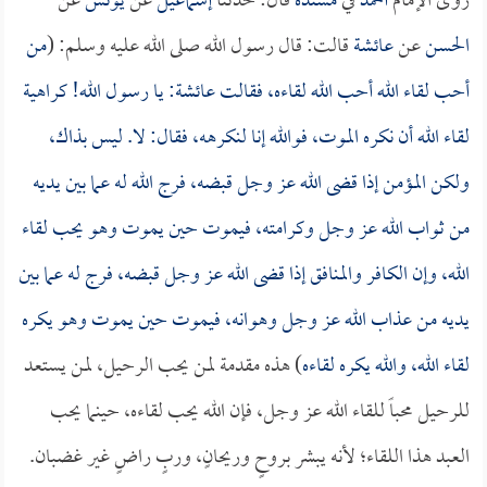
روى الإمام
أحمد
في
مسنده
قال: حدثنا
إسماعيل
عن
يونس
عن
الحسن
عن
عائشة
قالت: قال رسول الله صلى الله عليه وسلم: (
من
أحب لقاء الله أحب الله لقاءه، فقالت
عائشة
: يا رسول الله! كراهية
لقاء الله أن نكره الموت، فوالله إنا لنكرهه، فقال: لا. ليس بذاك،
ولكن المؤمن إذا قضى الله عز وجل قبضه، فرج الله له عما بين يديه
من ثواب الله عز وجل وكرامته، فيموت حين يموت وهو يحب لقاء
الله، وإن الكافر والمنافق إذا قضى الله عز وجل قبضه، فرج له عما بين
يديه من عذاب الله عز وجل وهوانه، فيموت حين يموت وهو يكره
لقاء الله، والله يكره لقاءه
) هذه مقدمة لمن يحب الرحيل، لمن يستعد
للرحيل محباً للقاء الله عز وجل، فإن الله يحب لقاءه، حينما يحب
العبد هذا اللقاء؛ لأنه يبشر بروحٍ وريحانٍ، وربٍ راضٍ غير غضبان.