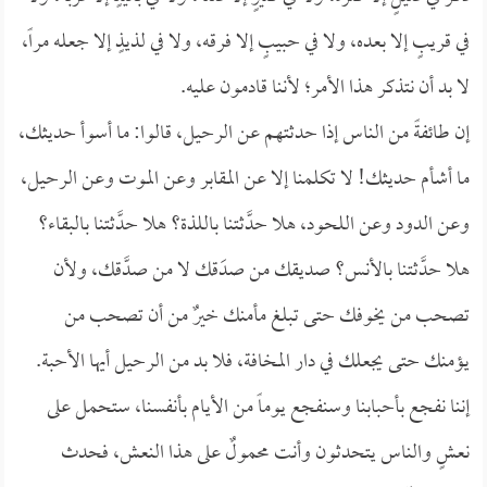
في قريبٍ إلا بعده، ولا في حبيبٍ إلا فرقه، ولا في لذيذٍ إلا جعله مراً،
لا بد أن نتذكر هذا الأمر؛ لأننا قادمون عليه.
إن طائفةً من الناس إذا حدثتهم عن الرحيل، قالوا: ما أسوأ حديثك،
ما أشأم حديثك! لا تكلمنا إلا عن المقابر وعن الموت وعن الرحيل،
وعن الدود وعن اللحود، هلا حدَّثتنا باللذة؟ هلا حدَّثتنا بالبقاء؟
هلا حدَّثتنا بالأنس؟ صديقك من صدَقك لا من صدَّقك، ولأن
تصحب من يخوفك حتى تبلغ مأمنك خيرٌ من أن تصحب من
يؤمنك حتى يجعلك في دار المخافة، فلا بد من الرحيل أيها الأحبة.
إننا نفجع بأحبابنا وسنفجع يوماً من الأيام بأنفسنا، ستحمل على
نعشٍ والناس يتحدثون وأنت محمولٌ على هذا النعش، فحدث