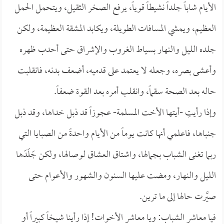
الأيام شاباً جلداً نشيطاً قوياً، يرفع الصخر الثقيل، ويتحمل الحمل
العظيم، ويمشي المسافات الطويلة، ويكابد المشقة العظيمة، ولكن
جلده الليل والنهار بسياط الغروب والإشراق حتى أحدب ظهره
وأعشى بصره، وجعله لا يعتمد على قدميه، أضعف بدنه، فانقلبت
حاله بعد الصحة سقماً، وانقلب أمره بعد القوة ضعفاً.
وإذا رأيتِ -أيتها الأخت المسلمة- عجوزاً قد ذبل خداها، وقد ذبل
جنباها، فاعلمي أنها كانت يوماً من الأيام واحدةً من الصبايا التي
ربما تغنى الشباب بجمالها، واشتاق العشاق لوصالها، ولكن جَلَدَها
الليل والنهار، ومضت عليها السنون والشهور والأعوام حتى
صيَّرت حالها إلى ما ترين.
فيا معاشر الشباب: ويا معاشر الأخوات! إذا رأينا شيخاً كبيراً أو