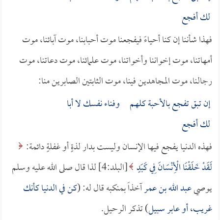
لك أفجع
فهذا شأننا إن كنا أحياءً فيفجعنا موت أحبابنا، موت آبائنا، موت
أمهاتنا، موت إخواننا وأخواتنا، موت علمائنا، موت دعاتنا، موت
رجالنا، موت المجاهدين فينا، موت الثابتين الصابرين منا:
إن تبق تفجع بالأحبة كلهـم وفناء نفسك لا أبا
لك أفجع
فهذه الدنيا يفجع فيها الإنسان وليست بدار لذةٍ أو غفلةٍ دائمة:
لَقَدْ خَلَقْنَا الْأِنْسَانَ فِي كَبَدٍ
[البلد:4] لذا قال صلى الله عليه وسلم
يوصي
عبد الله بن عمر
آخذاً بمنكبه قال له: (
كن في الدنيا كأنك
غريب، أو عابر سبيل
) تذكر الرحيل.