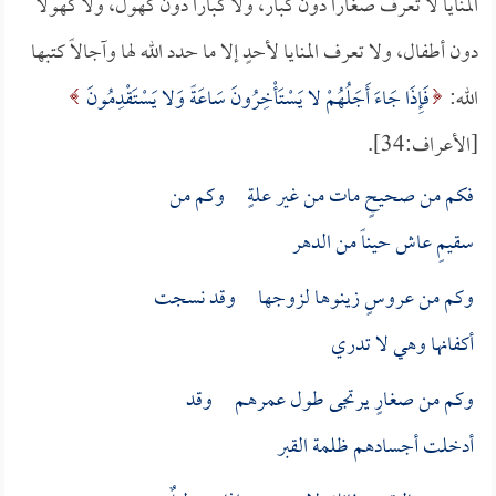
المنايا لا تعرف صغاراً دون كبار، ولا كباراً دون كهول، ولا كهولاً
دون أطفال، ولا تعرف المنايا لأحدٍ إلا ما حدد الله لها وآجالاً كتبها
الله:
فَإِذَا جَاءَ أَجَلُهُمْ لا يَسْتَأْخِرُونَ سَاعَةً وَلا يَسْتَقْدِمُونَ
[الأعراف:34].
فكم من صحيحٍ مات من غير علةٍ وكم من
سقيمٍ عاش حيناً من الدهر
وكم من عروسٍ زينوها لزوجها وقد نسجت
أكفانها وهي لا تدري
وكم من صغارٍ يرتجى طول عمرهـم وقد
أدخلت أجسادهم ظلمة القبر