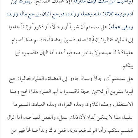
(
وأحبب من شئت فإنك مفارقه
) إلا عملك الصالح: (
يموت ابن
آدم فيتبعه ثلاثة: ماله وعمله وولده، فيرجع اثنان، يرجع ماله وولده
ويبقى عمله
) هل سمعتم أن شباباً أو رجالاً، أو ذكوراً وإناثاً جاءوا
إلى العلماء فقالوا: إن أبانا صام خمسين رمضاناً، فاقسم هذا الصيام
علينا؟ ذاك عمله ولا يدخل معه فيه أحد، أما المال فاقسموه فيما
بينكم.
هل سمعتم أن رجالاً ونساءً جاءوا إلى القضاة والعلماء فقالوا: حج
أبونا عشرين أو ثلاثين حجة فاقسموا يا أيها العلماء هذا الحج وهذا
الاستغفار، وهذه التلاوة، وهذه القراءة، وهذه العبادة، اقسموها
علينا، هذا لا يمكن أبداً؛ لأن ذلك عمل، والعمل لصاحبه، أما المال
فيقسم بينكم، وأما الولد فيعودونه، فمن ترك ولداً صالحاً فهو من