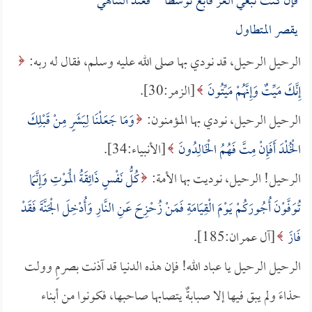
فإن كنت تبغي العز فابغ توسطاً فعند التناهي
يقصر المتطاول
الرحيل الرحيل، قد نودي بها صلى الله عليه وسلم، فقال له ربه:
إِنَّكَ مَيِّتٌ وَإِنَّهُمْ مَيِّتُونَ
[الزمر:30].
الرحيل الرحيل، نودي بها المؤمنون:
وَمَا جَعَلْنَا لِبَشَرٍ مِنْ قَبْلِكَ
الْخُلْدَ أَفَإِنْ مِتَّ فَهُمُ الْخَالِدُونَ
[الأنبياء:34].
الرحيل! الرحيل، نوديت بها الأمة:
كُلُّ نَفْسٍ ذَائِقَةُ الْمَوْتِ وَإِنَّمَا
تُوَفَّوْنَ أُجُورَكُمْ يَوْمَ الْقِيَامَةِ فَمَنْ زُحْزِحَ عَنِ النَّارِ وَأُدْخِلَ الْجَنَّةَ فَقَدْ
فَازَ
[آل عمران:185].
الرحيل الرحيل يا عباد الله! فإن هذه الدنيا قد آذنت بصرمٍ وولت
حذاءَ ولم يبق فيها إلا صبابةٌ يتصابها صاحبها، فكونوا من أبناء