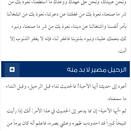
ونحن عبيدك، ونحن على عهدك ووعدك ما استطعنا، نعوذ بك من
شر ما صنعنا، نعوذ بك من غفلتنا عن دعوتنا، نعوذ بك من انشغالنا
بأمر أنفسنا واشتغالنا عن ديننا، نعوذ بك من شر ما صنعنا، ونبوء
لك بنعمك علينا، ونبوء بذنوبنا فاغفر لنا، فإنه لا يغفر الذنوب إلا
أنت.
الرحيل مصير لا بد منه
أعود إلى حديثنا أيها الأحبة! فالحديث نداء قبل الرحيل، وقبل النداء
ما سمعناه.
ثم -أيها الأحبة- إن مما يدعو إلى الحديث في هذا الأمر: أنك إذا رأيت
شيخاً كبيراً قد احدودب ظهره وعشي بصره، فاعلم أنه كان يوماً من