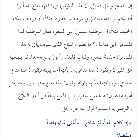
إن الله عز وجل قد بيَّن أن هذه الدنيا بما فيها كلها متاع، اسألوا
أنفسكم لو جاء مسافرٌ إلى موظف الخطوط مثلاً، أو موظف سكة
الحديد مثلاً، أو موظفٍ مسئولٍ عن السفر، فقال الموظف لهذا
المسافر: أين متاعك؟ ما تظنون المتاع الذي سوف يأتي به هذا
المسافر؟ حقيبةٌ صغيرة وثيابٌ قليلة، وأمورٌ يسيرة جداً، ثم يضعها
على الميزان ويقول: هذا متاعي، لم يأتِ أحدٌ ببيته ليقول: هذا متاع
سفري، ولم يأتِ أحدٌ بسيارته ليقول: هذا متاع سفره، ولم يأتِ بكل
أمواله ليقول: هذا متاع سفري، إنما المتاع بلغةٌ من أجل البلاغ
والوصول، اسمعوا قول الله عز وجل:
وإن كلام الله أوثق شافعٍ وأغنى غناءٍ واهباً
متفضلاً