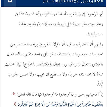
الفارق بين المسلم والكافر
أيها الإخوة: إن في الغرب أساتذة ودكاترة، وأطباء ومكتشفين
ومخترعين، يطورون قنابل نووية ومفاعلات ذرية، بضخامة
مسئولياتها.
والمهم أن القضية وما فيها أن هؤلاء الغربيين برغم ما عندهم من
اختراعات ومعلومات واكتشافات لو يأتي واحد منكم يسأله، تعال
يا دكتور، تعال يا بروفيسور! تعال يا مكتشف يا مخترع! لماذا خلقك
الله؟ لا يجد عنده جواباً، ولا يستطيع أن يجيب، ولا يحسن الجواب
أبداً.
إذاً: فحياتهم حتى وإن أوجدوا ما أوجدوا كما قال الله تعالى:
يَعْلَمُونَ ظَاهِراً مِنَ الْحَيَاةِ الدُّنْيَا وَهُمْ عَنِ الْآخِرَةِ هُمْ غَافِلُونَ