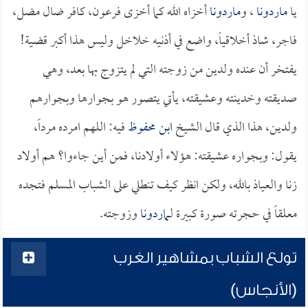
يا
ماردونا
، و
ماردونا
أخزاه الله كما أخزى فرعون، كافر ضال مضل،
فاجر، شاذ أخلاقياً، واضع في أذنيه خلاخل وليس هذا أكبر قضية!
يفتخر أن عنده ولدين من زوجته التي لم يتزوج بها بعد، وهي
صديقته وخدينته وعشيقته، يأتي يتصور هو بجوارها وبجوارهم
ولدين، هذا الذي قال الشيخ
ابن محفوظ
فيه: اللهم امرده مرداً،
يقول: وبجواره عشيقته: هؤلاء أولادنا، فمن أين جاءوا؟ هم أولاد
زنا والعياذ بالله، ولكن انظر كيف تنطلي على الشباب المسلم فتجده
معلقاً في حجرته صورة كبيرة لـ
ماردونا
وزوجته.
تولع الشباب بمشاهير الغرب
(الأنجاس)