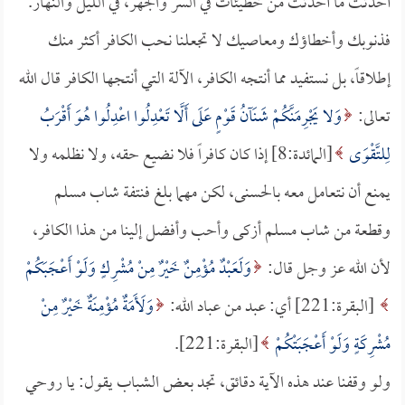
أحدثت ما أحدثت من خطيئات في السر والجهر، في الليل والنهار.
فذنوبك وأخطاؤك ومعاصيك لا تجعلنا نحب الكافر أكثر منك
إطلاقاً، بل نستفيد مما أنتجه الكافر، الآلة التي أنتجها الكافر قال الله
تعالى:
وَلا يَجْرِمَنَّكُمْ شَنَآنُ قَوْمٍ عَلَى أَلَّا تَعْدِلُوا اعْدِلُوا هُوَ أَقْرَبُ
لِلتَّقْوَى
[المائدة:8] إذا كان كافراً فلا نضيع حقه، ولا نظلمه ولا
يمنع أن نتعامل معه بالحسنى، لكن مهما بلغ فنتفة شاب مسلم
وقطعة من شاب مسلم أزكى وأحب وأفضل إلينا من هذا الكافر،
لأن الله عز وجل قال:
وَلَعَبْدٌ مُؤْمِنٌ خَيْرٌ مِنْ مُشْرِكٍ وَلَوْ أَعْجَبَكُمْ
[البقرة:221] أي: عبد من عباد الله:
وَلَأَمَةٌ مُؤْمِنَةٌ خَيْرٌ مِنْ
مُشْرِكَةٍ وَلَوْ أَعْجَبَتْكُمْ
[البقرة:221].
ولو وقفنا عند هذه الآية دقائق، تجد بعض الشباب يقول: يا روحي