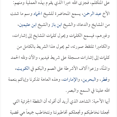
على المتكلم، فجزى الله خيراً الذي يقوم بهذه العملية ومنهم:
الأخ
عبد الرحمن
، يسمع المحاضرة للشيخ
الحماد
وسم ما شئت
من المشايخ والدعاة، والشيخ
ابن باز
والشيخ
ابن عثيمين
،
وغيرهم، فيسمع الكلمات ويحول كلمات المشايخ إلى إشارات،
والكاميرا تلتقط صورته، ثم يحول هذا الشريط بالكامل من
كلمات إلى إشارات مسجلة على شريط فيديو، والآن ولله الحمد
والمنّة، وزعوا آلاف الأشرطة على الصم والبكم في
الكويت
،
و
قطر
، و
البحرين
، و
الإمارات
، وهذه العاهة تذكرنا وإياكم بنعمة
الله علينا في السمع والبصر.
أيها الأحبة: الشاهد الذي أريد أن أقوله أن النقطة الجزئية التي
تجعلنا نخاطبكم وتجعلكم تخاطبوننا ونتخاطب جميعاً هي قضية