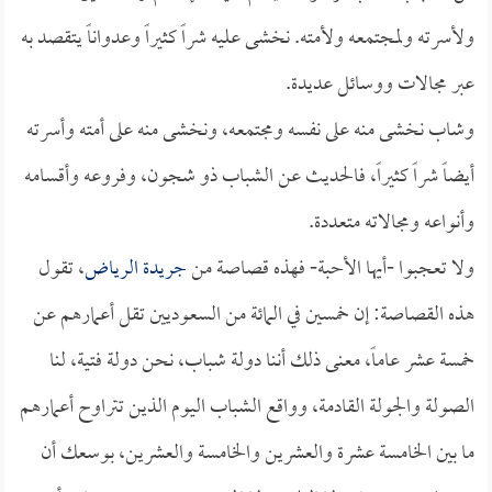
ولأسرته ولمجتمعه ولأمته. نخشى عليه شراً كثيراً وعدواناً يتقصد به
عبر مجالات ووسائل عديدة.
وشاب نخشى منه على نفسه ومجتمعه، ونخشى منه على أمته وأسرته
أيضاً شراً كثيراً، فالحديث عن الشباب ذو شجون، وفروعه وأقسامه
وأنواعه ومجالاته متعددة.
ولا تعجبوا -أيها الأحبة- فهذه قصاصة من
جريدة الرياض
، تقول
هذه القصاصة: إن خمسين في المائة من السعوديين تقل أعمارهم عن
خمسة عشر عاماً، معنى ذلك أننا دولة شباب، نحن دولة فتية، لنا
الصولة والجولة القادمة، وواقع الشباب اليوم الذين تتراوح أعمارهم
ما بين الخامسة عشرة والعشرين والخامسة والعشرين، بوسعك أن