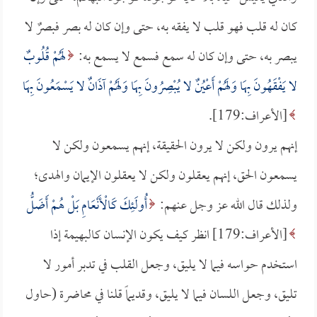
كان له قلب فهو قلب لا يفقه به، حتى وإن كان له بصر فبصرٌ لا
يبصر به، حتى وإن كان له سمع فسمع لا يسمع به:
لَهُمْ قُلُوبٌ
لا يَفْقَهُونَ بِهَا وَلَهُمْ أَعْيُنٌ لا يُبْصِرُونَ بِهَا وَلَهُمْ آذَانٌ لا يَسْمَعُونَ بِهَا
[الأعراف:179].
إنهم يرون ولكن لا يرون الحقيقة، إنهم يسمعون ولكن لا
يسمعون الحق، إنهم يعقلون ولكن لا يعقلون الإيمان والهدى؛
ولذلك قال الله عز وجل عنهم:
أُولَئِكَ كَالْأَنْعَامِ بَلْ هُمْ أَضَلُّ
[الأعراف:179] انظر كيف يكون الإنسان كالبهيمة إذا
استخدم حواسه فيما لا يليق، وجعل القلب في تدبر أمور لا
تليق، وجعل اللسان فيما لا يليق، وقديماً قلنا في محاضرة (حاول