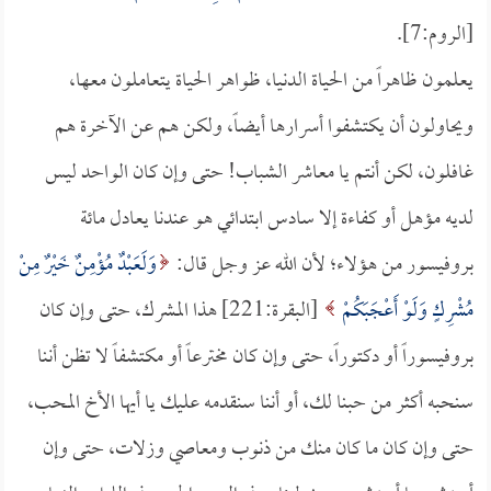
[الروم:7].
يعلمون ظاهراً من الحياة الدنيا، ظواهر الحياة يتعاملون معها،
ويحاولون أن يكتشفوا أسرارها أيضاً، ولكن هم عن الآخرة هم
غافلون، لكن أنتم يا معاشر الشباب! حتى وإن كان الواحد ليس
لديه مؤهل أو كفاءة إلا سادس ابتدائي هو عندنا يعادل مائة
بروفيسور من هؤلاء؛ لأن الله عز وجل قال:
وَلَعَبْدٌ مُؤْمِنٌ خَيْرٌ مِنْ
مُشْرِكٍ وَلَوْ أَعْجَبَكُمْ
[البقرة:221] هذا المشرك، حتى وإن كان
بروفيسوراً أو دكتوراً، حتى وإن كان مخترعاً أو مكتشفاً لا تظن أننا
سنحبه أكثر من حبنا لك، أو أننا سنقدمه عليك يا أيها الأخ المحب،
حتى وإن كان ما كان منك من ذنوب ومعاصي وزلات، حتى وإن