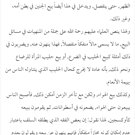
الظهر, حتى ينفصل, ويدخل في هذا أيضاً بيع الجنين في بطن أمه،
وغير ذلك.
ولهذا ينص العلماء عليهم رحمة الله على جملة من المنهيات في مسائل
البيع, ما لا يسمى مالاً منفكاً منفصلاً, فهذا ينهون عنه, ويضربون في
ذلك أمثلة كبيع الحليب في الضرع, أو بيع حليب المرأة للرضاع
ونحو ذلك, بأنه عادة لا يخرج كحال الحليب الذي يتناوله الناس من
بهيمة الأنعام.
وكذلك بيع الهواء, ولكن مع تأخر الزمن أمكن ذلك, فأصبح الناس
يبيعون حتى الهواء, يضعونه في أسطوانات, ثم يقومون ببيعه
كأوكسجين, لهذا نقول: إن بعض الفقه الذي يطلقه السلف باعتبار
عدم إمكان كونه محازاً منفكاً, فإنهم ينهون عن بيعه ويقولون بعدم