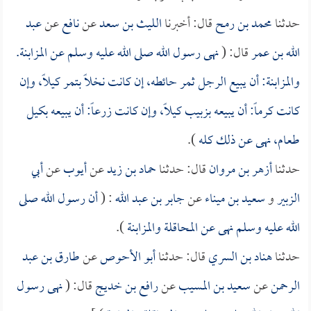
حدثنا
محمد بن رمح
قال: أخبرنا
الليث بن سعد
عن
نافع
عن
عبد
الله بن عمر
قال: (
نهى رسول الله صلى الله عليه وسلم عن المزابنة.
والمزابنة: أن يبيع الرجل ثمر حائطه، إن كانت نخلاً بتمر كيلاً، وإن
كانت كرماً: أن يبيعه بزبيب كيلاً، وإن كانت زرعاً: أن يبيعه بكيل
طعام، نهى عن ذلك كله
).
حدثنا
أزهر بن مروان
قال: حدثنا
حماد بن زيد
عن
أيوب
عن
أبي
الزبير
و
سعيد بن ميناء
عن
جابر بن عبد الله
: (
أن رسول الله صلى
الله عليه وسلم نهى عن المحاقلة والمزابنة
).
حدثنا
هناد بن السري
قال: حدثنا
أبو الأحوص
عن
طارق بن عبد
الرحمن
عن
سعيد بن المسيب
عن
رافع بن خديج
قال: (
نهى رسول