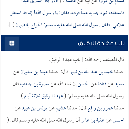
هشام بن عروة
عن أبيه عن
عائشة
: (
أن رجلاً اشترى عبداً
فاستغله، ثم وجد به عيباً فرده، فقال: يا رسول الله! إنه قد استغل
غلامي. فقال رسول الله صلى الله عليه وسلم: الخراج بالضمان
) ].
باب عهدة الرقيق
قال المصنف رحمه الله: [ باب عهدة الرقيق.
حدثنا
محمد بن عبد الله بن نمير
قال: حدثنا
عبدة بن سليمان
عن
سعيد
عن
قتادة
عن
الحسن
إن شاء الله عن
سمرة بن جندب
قال
رسول الله صلى الله عليه وسلم: (
عهدة الرقيق ثلاثة أيام
).
حدثنا
عمرو بن رافع
قال: حدثنا
هشيم
عن
يونس بن عبيد
عن
الحسن
عن
عقبة بن عامر
أن رسول الله صلى الله عليه وسلم قال: (