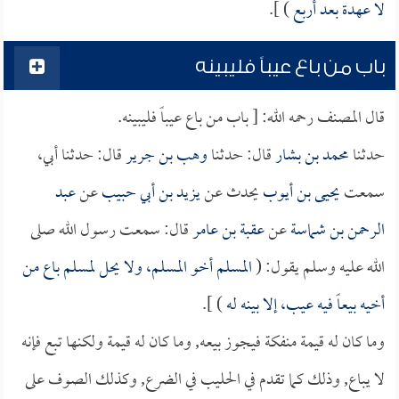
لا عهدة بعد أربع
) ].
باب من باع عيباً فليبينه
قال المصنف رحمه الله: [ باب من باع عيباً فليبينه.
حدثنا
محمد بن بشار
قال: حدثنا
وهب بن جرير
قال: حدثنا أبي،
سمعت
يحيى بن أيوب
يحدث عن
يزيد بن أبي حبيب
عن
عبد
الرحمن بن شماسة
عن
عقبة بن عامر
قال: سمعت رسول الله صلى
الله عليه وسلم يقول: (
المسلم أخو المسلم، ولا يحل لمسلم باع من
أخيه بيعاً فيه عيب، إلا بينه له
) ].
وما كان له قيمة منفكة فيجوز بيعه, وما كان له قيمة ولكنها تبع فإنه
لا يباع, وذلك كما تقدم في الحليب في الضرع, وكذلك الصوف على