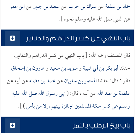
حماد بن سلمة
عن
سماك بن حرب
عن
سعيد بن جبير
عن
ابن عمر
عن النبي صلى الله عليه وسلم نحوه ].
باب النهي عن كسر الدراهم والدنانير
قال المصنف رحمه الله: [ باب النهي عن كسر الدراهم والدنانير.
حدثنا
أبو بكر بن أبي شيبة
و
سويد بن سعيد
و
هارون بن إسحاق
قالوا: قال: حدثنا
المعتمر بن سليمان
عن
محمد بن فضاء
عن أبيه عن
علقمة بن عبد الله
عن أبيه ، قال: (
نهى رسول الله صلى الله عليه
وسلم عن كسر سكة المسلمين الجائزة بينهم، إلا من بأس
) ].
باب بيع الرطب بالتمر