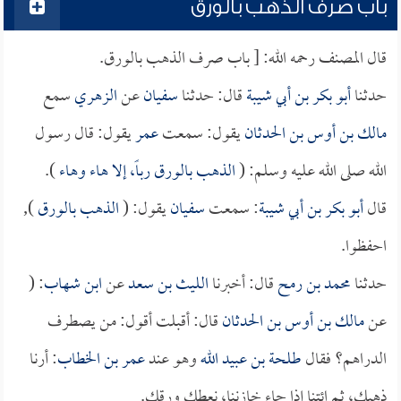
باب صرف الذهب بالورق
قال المصنف رحمه الله: [ باب صرف الذهب بالورق.
حدثنا
أبو بكر بن أبي شيبة
قال: حدثنا
سفيان
عن
الزهري
سمع
مالك بن أوس بن الحدثان
يقول: سمعت
عمر
يقول: قال رسول
الله صلى الله عليه وسلم: (
الذهب بالورق رباً، إلا هاء وهاء
).
قال
أبو بكر بن أبي شيبة
: سمعت
سفيان
يقول: (
الذهب بالورق
),
احفظوا.
حدثنا
محمد بن رمح
قال: أخبرنا
الليث بن سعد
عن
ابن شهاب
: (
عن
مالك بن أوس بن الحدثان
قال: أقبلت أقول: من يصطرف
الدراهم؟ فقال
طلحة بن عبيد الله
وهو عند
عمر بن الخطاب
: أرنا
ذهبك، ثم ائتنا إذا جاء خازننا، نعطك ورقك.