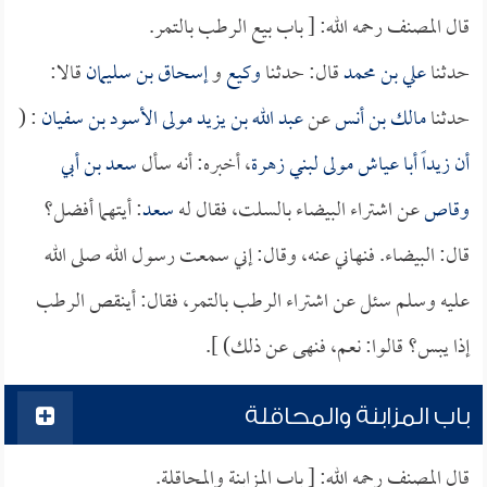
قال المصنف رحمه الله: [ باب بيع الرطب بالتمر.
حدثنا
علي بن محمد
قال: حدثنا
وكيع
و
إسحاق بن سليمان
قالا:
حدثنا
مالك بن أنس
عن
عبد الله بن يزيد مولى الأسود بن سفيان
: (
أن
زيداً أبا عياش مولى لبني زهرة
، أخبره: أنه سأل
سعد بن أبي
وقاص
عن اشتراء البيضاء بالسلت، فقال له
سعد
: أيتهما أفضل؟
قال: البيضاء. فنهاني عنه، وقال: إني سمعت رسول الله صلى الله
عليه وسلم سئل عن اشتراء الرطب بالتمر، فقال: أينقص الرطب
إذا يبس؟ قالوا: نعم، فنهى عن ذلك) ].
باب المزابنة والمحاقلة
قال المصنف رحمه الله: [ باب المزابنة والمحاقلة.