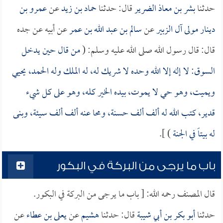
حدثنا
بشر بن معاذ الضرير
قال: حدثنا
حماد بن زيد
عن
عمرو بن
دينار مولى آل الزبير
عن
سالم بن عبد الله بن عمر
عن أبيه عن جده
قال: قال رسول الله صلى الله عليه وسلم: (
من قال حين يدخل
السوق: لا إله إلا الله وحده لا شريك له، له الملك وله الحمد، يحيي
ويميت، وهو حي لا يموت، بيده الخير كله، وهو على كل شيء
قدير، كتب الله له ألف ألف حسنة، ومحا عنه ألف ألف سيئة، وبنى
له بيتاً في الجنة
) ].
باب ما يرجى من البركة في البكور
قال المصنف رحمه الله: [ باب ما يرجى من البركة في البكور.
حدثنا
أبو بكر بن أبي شيبة
قال: حدثنا
هشيم
عن
يعلى بن عطاء
عن