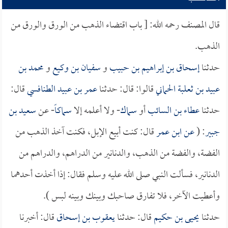
قال المصنف رحمه الله: [ باب اقتضاء الذهب من الورق والورق من
الذهب.
حدثنا
إسحاق بن إبراهيم بن حبيب
و
سفيان بن وكيع
و
محمد بن
عبيد بن ثعلبة الحماني
قالوا: قال: حدثنا
عمر بن عبيد الطنافسي
قال:
حدثنا
عطاء بن السائب
أو
سماك
- ولا أعلمه إلا
سماكاً
- عن
سعيد بن
جبير
: (
عن
ابن عمر
قال: كنت أبيع الإبل، فكنت آخذ الذهب من
الفضة، والفضة من الذهب، والدنانير من الدراهم، والدراهم من
الدنانير، فسألت النبي صلى الله عليه وسلم فقال: إذا أخذت أحدهما
وأعطيت الآخر، فلا تفارق صاحبك وبينك وبينه لبس ).
حدثنا
يحيى بن حكيم
قال: حدثنا
يعقوب بن إسحاق
قال: أخبرنا