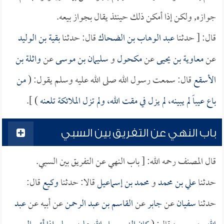
جوازه, ولكن إذا أمكن ذلك حينئذ يقال بجواز بيعه.
قال: [ حدثنا
عبد الوهاب بن الضحاك
قال: حدثنا
بقية بن الوليد
عن
معاوية بن يحيى
عن
مكحول
و
سليمان بن موسى
عن
واثلة بن
الأسقع
قال: سمعت رسول الله صلى الله عليه وسلم يقول: (
من
باع عيباً لم يبينه، لم يزل في مقت الله، ولم تزل الملائكة تلعنه
) ].
باب النهي عن التفريق بين السبي
قال المصنف رحمه الله: [ باب النهي عن التفريق بين السبي.
حدثنا
علي بن محمد
و
محمد بن إسماعيل
قالا: حدثنا
وكيع
قال:
حدثنا
سفيان
عن
جابر
عن
القاسم بن عبد الرحمن
عن أبيه عن
عبد