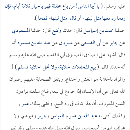
عليه وسلم: (
يا أيها الناس! من باع محفلة فهو بالخيار ثلاثة أيام، فإن
ردها رد معها مثلي لبنها- أو قال: مثل لبنها- قمحاً
).
حدثنا
محمد بن إسماعيل
قال: حدثنا
وكيع
قال: حدثنا
المسعودي
عن
جابر
عن
أبي الضحى
عن
مسروق
عن
عبد الله بن مسعود
أنه
قال: أشهد على الصادق المصدوق أبي القاسم صلى الله عليه وسلم
أنه حدثنا قال: (
بيع المحفلات خلابة، ولا تحل الخلابة لمسلم
) ].
والمراد بالخلابة هو الغش والخداع, ويتفق الصحابة عليهم رضوان
الله تعالى على أن الإنسان إذا خودع في بيعه, فباع سلعته بما دون
الثمن المعروف, أن هذا كاف في رد البيع, وقضى بذلك
عمر
,
وكذلك أفتى به
عبد الله بن عمر
و
العباس
و
جرير
وغيرهم, ولا
مخالف لهم من أصحاب رسول الله صلى الله عليه وسلم, وقد نص