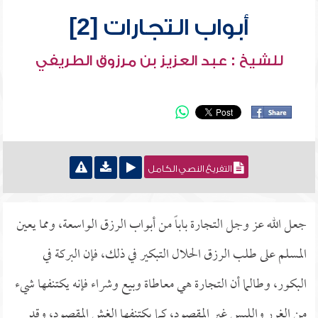
أبواب التجارات [2]
للشيخ : عبد العزيز بن مرزوق الطريفي
التفريغ النصي الكامل
جعل الله عز وجل التجارة باباً من أبواب الرزق الواسعة، ومما يعين
المسلم على طلب الرزق الحلال التبكير في ذلك، فإن البركة في
البكور، وطالما أن التجارة هي معاطاة وبيع وشراء فإنه يكتنفها شيء
من الغرر واللبس غير المقصود، كما يكتنفها الغش المقصود، وقد