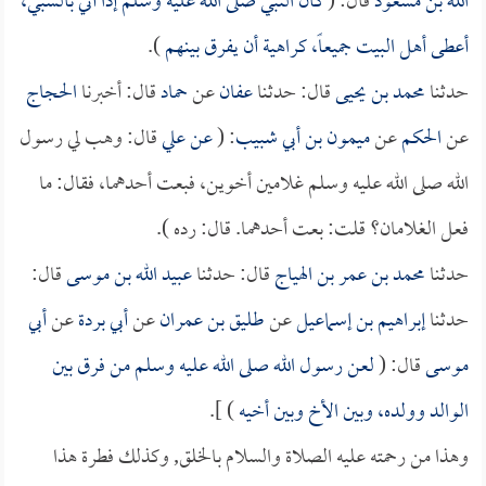
الله بن مسعود
قال: (
كان النبي صلى الله عليه وسلم إذا أتي بالسبي،
أعطى أهل البيت جميعاً، كراهية أن يفرق بينهم
).
حدثنا
محمد بن يحيى
قال: حدثنا
عفان
عن
حماد
قال: أخبرنا
الحجاج
عن
الحكم
عن
ميمون بن أبي شبيب
: (
عن
علي
قال: وهب لي رسول
الله صلى الله عليه وسلم غلامين أخوين، فبعت أحدهما، فقال: ما
فعل الغلامان؟ قلت: بعت أحدهما. قال: رده ).
حدثنا
محمد بن عمر بن الهياج
قال: حدثنا
عبيد الله بن موسى
قال:
حدثنا
إبراهيم بن إسماعيل
عن
طليق بن عمران
عن
أبي بردة
عن
أبي
موسى
قال: (
لعن رسول الله صلى الله عليه وسلم من فرق بين
الوالد وولده، وبين الأخ وبين أخيه
) ].
وهذا من رحمته عليه الصلاة والسلام بالخلق, وكذلك فطرة هذا