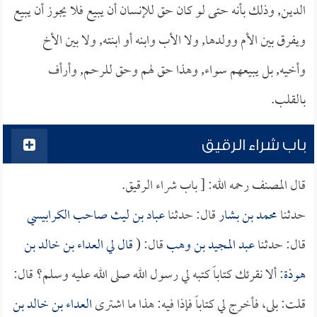
الدين, وذلك بأنه حتى لو كان حق للإنسان أن يبيع فلا يجوز أن يبيع
ويفرق بين الأم وولدها, ولا الأب وابنه أو ابنته, ولا بين الأخ
وأخيه, بل يبيعهم سواء, وهذا حق لهم وحق للرحم, وأرأف
بالقلب.
باب شراء الرقيق
قال المصنف رحمه الله: [ باب شراء الرقيق.
حدثنا
محمد بن بشار
قال: حدثنا
عباد بن ليث صاحب الكرابيسي
قال: حدثنا
عبد المجيد بن وهب
قال: (
قال لي
العداء بن خالد بن
هوذة
: ألا نقرئك كتاباً كتبه لي رسول الله صلى الله عليه وسلم؟ قال:
قلت: بلى، فأخرج لي كتاباً فإذا فيه: هذا ما اشترى
العداء بن خالد بن