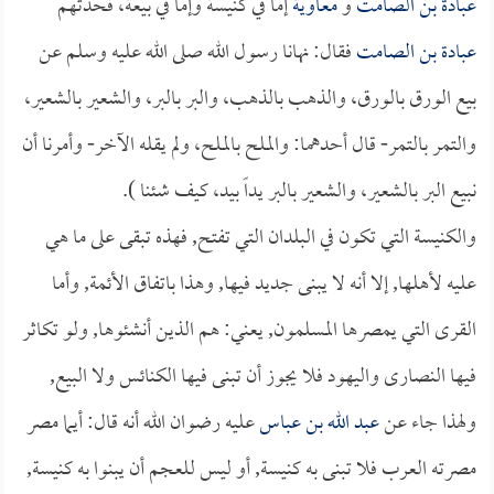
عبادة بن الصامت
و
معاوية
إما في كنيسة وإما في بيعة، فحدثهم
عبادة بن الصامت
فقال: نهانا رسول الله صلى الله عليه وسلم عن
بيع الورق بالورق، والذهب بالذهب، والبر بالبر، والشعير بالشعير،
والتمر بالتمر- قال أحدهما: والملح بالملح، ولم يقله الآخر- وأمرنا أن
نبيع البر بالشعير، والشعير بالبر يداً بيد، كيف شئنا ).
والكنيسة التي تكون في البلدان التي تفتح, فهذه تبقى على ما هي
عليه لأهلها, إلا أنه لا يبنى جديد فيها, وهذا باتفاق الأئمة, وأما
القرى التي يمصرها المسلمون, يعني: هم الذين أنشئوها, ولو تكاثر
فيها النصارى واليهود فلا يجوز أن تبنى فيها الكنائس ولا البيع,
ولهذا جاء عن
عبد الله بن عباس
عليه رضوان الله أنه قال: أيما مصر
مصرته العرب فلا تبنى به كنيسة, أو ليس للعجم أن يبنوا به كنيسة,