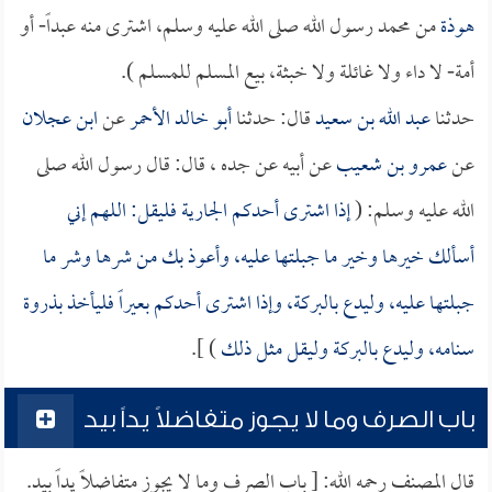
هوذة
من محمد رسول الله صلى الله عليه وسلم، اشترى منه عبداً- أو
أمة- لا داء ولا غائلة ولا خبثة، بيع المسلم للمسلم ).
حدثنا
عبد الله بن سعيد
قال: حدثنا
أبو خالد الأحمر
عن
ابن عجلان
عن
عمرو بن شعيب
عن أبيه عن جده ، قال: قال رسول الله صلى
الله عليه وسلم: (
إذا اشترى أحدكم الجارية فليقل: اللهم إني
أسألك خيرها وخير ما جبلتها عليه، وأعوذ بك من شرها وشر ما
جبلتها عليه، وليدع بالبركة، وإذا اشترى أحدكم بعيراً فليأخذ بذروة
سنامه، وليدع بالبركة وليقل مثل ذلك
) ].
باب الصرف وما لا يجوز متفاضلاً يداً بيد
قال المصنف رحمه الله: [ باب الصرف وما لا يجوز متفاضلاً يداً بيد.