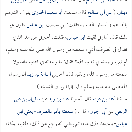
حدثنا
محمد بن الصباح
قال: حدثنا
سفيان بن عيينة
عن
عمرو بن
دينار
: (
عن
أبي صالح
قال: سمعت
أبا سعيد الخدري
يقول: الدرهم
بالدرهم والدينار بالدينار، فقلت: إني سمعت
ابن عباس
يقول غير
ذلك قال: أما إني لقيت
ابن عباس
، فقلت: أخبرني عن هذا الذي
تقول في الصرف، أشيء سمعته من رسول الله صلى الله عليه وسلم،
أم شيء وجدته في كتاب الله؟ فقال: ما وجدته في كتاب الله، ولا
سمعته من رسول الله، ولكن قال: أخبرني
أسامة بن زيد
أن رسول
الله صلى الله عليه وسلم قال: إنما الربا في النسيئة ).
حدثنا
أحمد بن عبدة
قال: أخبرنا
حماد بن زيد
عن
سليمان بن علي
الربعي
عن
أبي الجوزاء
قال: (
سمعته يأمر بالصرف- يعني
ابن
عباس
- ويحدث ذلك عنه، ثم بلغني أنه رجع عن ذلك، فلقيته بمكة،