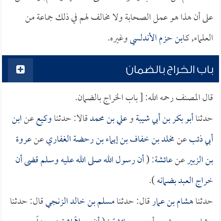
على أن هذا هو عمل الصحابة ولا مخالف لهم في ذلك جماعة من
العلماء, كـ
ابن حزم الأندلسي
وغيره.
باب الخراج بالضمان
قال المصنف رحمه الله: [ باب الخراج بالضمان.
حدثنا
أبو بكر بن أبي شيبة
و
علي بن محمد
قالا: حدثنا
وكيع
عن
ابن
أبي ذئب
عن
مخلد بن خفاف بن إيماء بن رحضة الغفاري
عن
عروة
بن الزبير
عن
عائشة
: (
أن رسول الله صلى الله عليه وسلم قضى أن
خراج العبد بضمانه
).
حدثنا
هشام بن عمار
قال: حدثنا
مسلم بن خالد الزنجي
قال: حدثنا