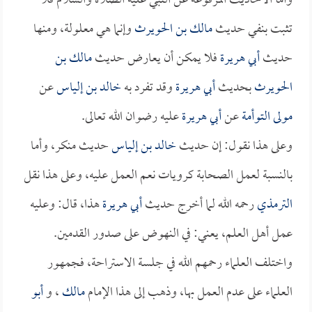
وأما الأحاديث المرفوعة عن النبي عليه الصلاة والسلام فلا
تثبت بنفي حديث
مالك بن الحويرث
وإنما هي معلولة، ومنها
حديث
أبي هريرة
فلا يمكن أن يعارض حديث
مالك بن
الحويرث
بحديث
أبي هريرة
وقد تفرد به
خالد بن إلياس
عن
مولى التوأمة
عن
أبي هريرة
عليه رضوان الله تعالى.
وعلى هذا نقول: إن حديث
خالد بن إلياس
حديث منكر، وأما
بالنسبة لعمل الصحابة كرويات نعم العمل عليه، وعلى هذا نقل
الترمذي
رحمه الله لما أخرج حديث
أبي هريرة
هذا، قال: وعليه
عمل أهل العلم، يعني: في النهوض على صدور القدمين.
واختلف العلماء رحمهم الله في جلسة الاستراحة، فجمهور
العلماء على عدم العمل بها، وذهب إلى هذا الإمام
مالك
، و
أبو