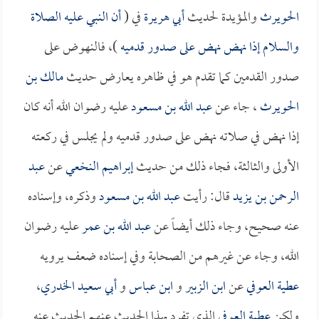
الحويرث
والمؤيدة لحديث
أبي هريرة
في (
أن النبي عليه الصلاة
والسلام إذا نهض نهض على صدور قدميه
)، فالنهوض على
صدور القدمين كما تقدم هو في ظاهره يعارض حديث
مالك بن
الحويرث
، جاء عن
عبد الله بن مسعود
عليه رضوان الله أنه كان
إذا نهض في صلاته نهض على صدور قدميه ولم يجلس في ركعته
الأولى والثالثة، فجاء ذلك من حديث
إبراهيم النخعي
عن
عبد
الرحمن بن يزيد
قال: رأيت
عبد الله بن مسعود
وذكره، وإسناده
عنه صحيح، وجاء ذلك أيضاً عن
عبد الله بن عمر
عليه رضوان
الله، وجاء عن غيرهم من الصحابة وفي إسناده ضعف يرويه
عطية العوفي
عن
ابن الزبير
و
ابن عباس
و
أبي سعيد الخدري
،
ولكن
عطية العوفي
الذي تفرد بهذا الحديث عنهم الحديث عنه