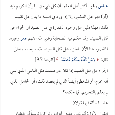
عباس
وغيره أكثر أهل العلم: أن كل شيء في القرآن الكريم فيه
(أو) فهو على التخيير، إلا إذا ورد في السنة ما يدل على تقييد
ذلك، فهذا دليل على وجود الكفارة في قتل الصيد أو الجزاء على
قتل الصيد، وقد حكم فيه الصحابة رضي الله عنهم
عمر
وغيره.
المقصود هنا الآن: الجزاء على قتل الصيد، الله سبحانه وتعالى
قال:
وَمَنْ قَتَلَهُ مِنْكُمْ مُتَعَمِّدًا
[المائدة:95].
الجزاء على قتل الصيد إذا كان غير متعمد مثل الناسي الذي نسي
أنه محرم، أو المخطئ أيضاً الذي لم يقصد ذلك، أو الجاهل الذي
لم يعلم بالتحريم، فما حكمه؟
هذه المسألة فيها قولان:
القول الأول: أنه يجب عليه الجزاء، ولو كان ناسياً أو مخطئاً،