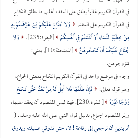
في القرآن الكريم غالباً يطلق على العقد، أغلب ما يطلق النكاح
في القرآن الكريم على العقد,
وَلا جُنَاحَ عَلَيْكُمْ فِيمَا عَرَّضْتُمْ بِهِ
مِنْ خِطْبَةِ النِّسَاءِ أَوْ أَكْنَنتُمْ فِي أَنفُسِكُمْ
[البقرة:235].
وَلا
جُنَاحَ عَلَيْكُمْ أَنْ تَنكِحُوهُنَّ
[الممتحنة:10], يعني:
تتزوجوهن.
وجاء في موضع واحد في القرآن الكريم النكاح بمعنى الجماع،
وهو قوله تعالى:
فَإِنْ طَلَّقَهَا فَلا تَحِلُّ لَهُ مِنْ بَعْدُ حَتَّى تَنكِحَ
زَوْجًا غَيْرَهُ
[البقرة:230]. فهنا ليس المقصود أن يعقد عليها،
وإنما المقصود الجماع, بدليل قول النبي صلى الله عليه وسلم: (
أتريدين أن ترجعي إلى
رفاعة
! لا، حتى تذوقي عسيلته ويذوق