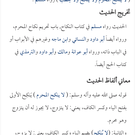
(
لا ينكح المحرم ولا ينكح ولا يخطب
) رواه
مسلم
.
تخريج الحديث
الحديث رواه
مسلم
في كتاب النكاح, باب تحريم نكاح المحرم،
ورواه أيضاً
أبو داود
و
النسائي
و
ابن ماجه
وغيرهم في الأبواب أو
في الباب ذاته، ورواه
أبو عوانة
و
مالك
و
أبو داود
و
الترمذي
في
كتاب الحج أيضاً.
معاني ألفاظ الحديث
قوله صلى الله عليه وآله وسلم: (
لا ينكح المحرم
) يَنكِح الأولى
بفتح الياء وكسر الكاف، يعني: لا يتزوج، لا يجوز له أن يتزوج
وهو محرم.
والثانية: (
لا يُنكِح
) بضم الياء وكسر الكاف، يعني: لا يزوج،