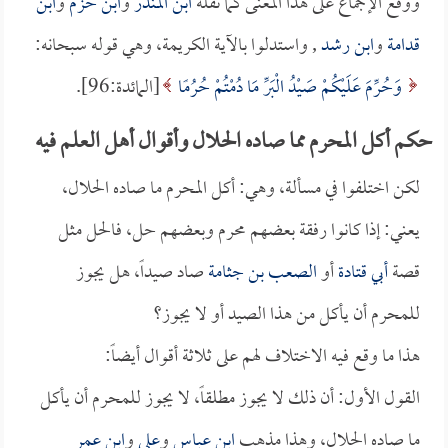
ووقع الإجماع على هذا المعنى كما نقله
ابن المنذر
و
ابن حزم
و
ابن
قدامة
و
ابن رشد
, واستدلوا بالآية الكريمة، وهي قوله سبحانه:
وَحُرِّمَ عَلَيْكُمْ صَيْدُ الْبَرِّ مَا دُمْتُمْ حُرُمًا
[المائدة:96].
حكم أكل المحرم مما صاده الحلال وأقوال أهل العلم فيه
لكن اختلفوا في مسألة، وهي: أكل المحرم ما صاده الحلال،
يعني: إذا كانوا رفقة بعضهم محرم وبعضهم حل، فالحل مثل
قصة
أبي قتادة
أو
الصعب بن جثامة
صاد صيداً، هل يجوز
للمحرم أن يأكل من هذا الصيد أو لا يجوز؟
هذا ما وقع فيه الاختلاف لهم على ثلاثة أقوال أيضاً:
القول الأول: أن ذلك لا يجوز مطلقاً، لا يجوز للمحرم أن يأكل
ما صاده الحلال، وهذا مذهب
ابن عباس
و
علي
و
ابن عمر