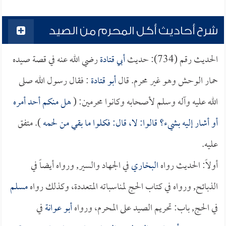
شرح أحاديث أكل المحرم من الصيد
الحديث رقم (734): حديث
أبي قتادة
رضي الله عنه في قصة صيده
حمار الوحش وهو غير محرم. قال
أبو قتادة
: فقال رسول الله صلى
الله عليه وآله وسلم لأصحابه وكانوا محرمين: (
هل منكم أحد أمره
أو أشار إليه بشيء؟ قالوا: لا، قال: فكلوا ما بقي من لحمه
). متفق
عليه.
أولاً: الحديث رواه
البخاري
في الجهاد والسير, ورواه أيضاً في
الذبائح, ورواه في كتاب الحج لمناسباته المتعددة، وكذلك رواه
مسلم
في الحج, باب: تحريم الصيد على المحرم، ورواه
أبو عوانة
في