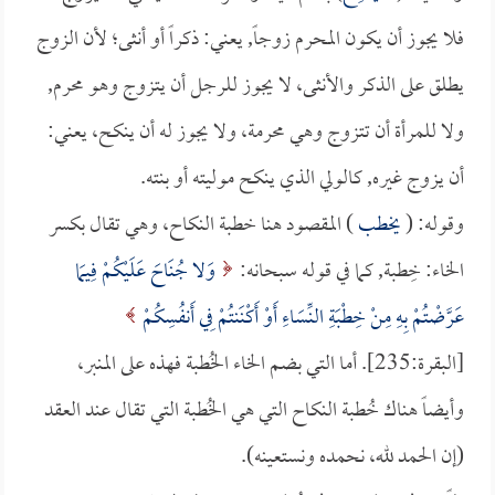
فلا يجوز أن يكون المحرم زوجاً, يعني: ذكراً أو أنثى؛ لأن الزوج
يطلق على الذكر والأنثى، لا يجوز للرجل أن يتزوج وهو محرم,
ولا للمرأة أن تتزوج وهي محرمة، ولا يجوز له أن ينكح، يعني:
أن يزوج غيره, كالولي الذي ينكح موليته أو بنته.
وقوله: (
يخطب
) المقصود هنا خطبة النكاح، وهي تقال بكسر
الخاء: خِطبة, كما في قوله سبحانه:
وَلا جُنَاحَ عَلَيْكُمْ فِيمَا
عَرَّضْتُمْ بِهِ مِنْ خِطْبَةِ النِّسَاءِ أَوْ أَكْنَنتُمْ فِي أَنفُسِكُمْ
[البقرة:235]. أما التي بضم الخاء الخُطبة فهذه على المنبر،
وأيضاً هناك خُطبة النكاح التي هي الخُطبة التي تقال عند العقد
(إن الحمد لله، نحمده ونستعينه).