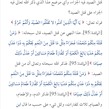
قتل الصيد فيه الجزاء، وأي موضع هذا الذي ذكر الله تعالى فيه
الجزاء على قتل الصيد؟
قوله تعالى:
يَا أَيُّهَا الَّذِينَ آمَنُوا لا تَقْتُلُوا الصَّيْدَ وَأَنْتُمْ حُرُمٌ
[المائدة:95]. هذا النهي عن قتل الصيد، قال سبحانه:
وَمَنْ
قَتَلَهُ مِنْكُمْ مُتَعَمِّدًا فَجَزَاءٌ مِثْلُ مَا قَتَلَ مِنَ النَّعَمِ يَحْكُمُ بِهِ ذَوَا عَدْلٍ
مِنْكُمْ هَدْيًا بَالِغَ الْكَعْبَةِ أَوْ كَفَّارَةٌ طَعَامُ مَسَاكِينَ أَوْ عَدْلُ ذَلِكَ
صِيَامًا
[المائدة:95]. فذكر الله سبحانه وتعالى أن من قتل
الصيد:
وَمَنْ قَتَلَهُ مِنْكُمْ مُتَعَمِّدًا فَجَزَاءٌ مِثْلُ مَا قَتَلَ مِنَ النَّعَمِ
يَحْكُمُ بِهِ ذَوَا عَدْلٍ مِنْكُمْ هَدْيًا بَالِغَ الْكَعْبَةِ أَوْ كَفَّارَةٌ طَعَامُ مَسَاكِينَ
أَوْ عَدْلُ ذَلِكَ صِيَامًا
[المائدة:95] فذكر الدم، والإطعام،
والصيام, ثلاث كفارات، وكل شيء على حسب ما قال
ابن