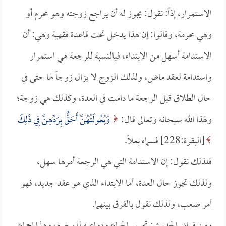
الاستمرار، إذاً: نقول: يجوز له أن يراجع زوجته وهو محرم أو
وهي محرمة، وقالوا: إن هذا يدخل تحت قاعدة فقهية وهي: أن
الاستدامة أسهل من الابتداء، فبالنسبة للرجعة هي استمرار
واستدامة لعقد ماض، ولذلك الزوج لا يزال زوجاً لها حتى في
حال الطلاق قبل الرجعة ما دامت في العدة، وكذلك هي زوجة؛
ولهذا الله سبحانه وتعالى قال:
وَبُعُولَتُهُنَّ أَحَقُّ بِرَدِّهِنَّ فِي ذَلِكَ
[البقرة:228] فسماه بعلاً.
فلذلك نقول: إن الاستدامة التي هي الرجعة أمرها سهل،
ولذلك تجوز حال العدة، أما الابتداء الذي هو عقد جديد، فهو
أمر صعب، ولذلك نقول بالفرق بينهما.