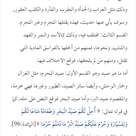
وذلك مثل الغراب والحدأة والعقرب والفأرة والكلب العقور,
وسوف يأتي عنها حديث، فهذه يقتلها المحرم وغير المحرم.
القسم الثالث: مختلف فيه، وذلك كالأسد والنمر والفهد
والذئب, ونحوها، فمنهم من ألحقها بالفواسق العادية التي
تقتل، ومنهم من لم يلحقها، فوقع الاختلاف فيها.
أما ما هو صيد وهو القسم الأول: صيد المحرم، مثل الغزال
وحمار الوحش، وأيضاً سائر الصيد، الطيور وغيرها فهي محرمة،
والمقصود صيد البر، وأما صيد البحر فوقع النص على حله, كما
في قوله تعالى:
أُحِلَّ لَكُمْ صَيْدُ الْبَحْرِ وَطَعَامُهُ مَتَاعًا لَكُمْ
وَلِلسَّيَّارَةِ وَحُرِّمَ عَلَيْكُمْ صَيْدُ الْبَرِّ مَا دُمْتُمْ حُرُمًا
[المائدة:96].