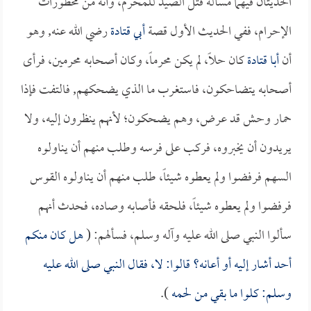
الحديثان فيهما مسألة قتل الصيد للمحرم، وأنه من محظورات
الإحرام، ففي الحديث الأول قصة
أبي قتادة
رضي الله عنه, وهو
أن
أبا قتادة
كان حلاً، لم يكن محرماً، وكان أصحابه محرمين، فرأى
أصحابه يتضاحكون، فاستغرب ما الذي يضحكهم, فالتفت فإذا
حمار وحش قد عرض، وهم يضحكون؛ لأنهم ينظرون إليه، ولا
يريدون أن يخبروه، فركب على فرسه وطلب منهم أن يناولوه
السهم فرفضوا ولم يعطوه شيئاً، طلب منهم أن يناولوه القوس
فرفضوا ولم يعطوه شيئاً، فلحقه فأصابه وصاده، فحدث أنهم
سألوا النبي صلى الله عليه وآله وسلم، فسألهم: (
هل كان منكم
أحد أشار إليه أو أعانه؟ قالوا: لا، فقال النبي صلى الله عليه
وسلم: كلوا ما بقي من لحمه
).