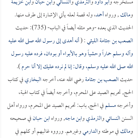
مستخرجه و
أبو داود
و
الترمذي
و
النسائي
و
ابن حبان
و
ابن خزيمة
و
مالك
, ورواه
أحمد
، وله قصة لعله يأتي الإشارة إلى طرف منها.
الحديث الذي بعده -وهو مثله أيضاً في الباب- (735): حديث
الصعب بن جثامة الليثي
: (
أنه أهدى إلى رسول الله صلى الله عليه
وآله وسلم حماراً وحشياً وهو بـالأبواء أو بـودان، فرده عليه رسول
الله صلى الله عليه وسلم، وقال: إنا لم نرده عليك إلا أنا حرم
).
حديث
الصعب بن جثامة
رضي الله عنه، أخرجه
البخاري
في كتاب
الحج, تحريم الصيد على المحرم، وأخرجه أيضاً في كتاب الهبة،
وأخرجه
مسلم
في الحج, باب: تحريم الصيد على المحرم، ورواه أهل
السنن
النسائي
و
الترمذي
و
ابن ماجه
, ورواه
ابن حبان
في صحيحه
و
مالك
في موطئه و
الدارمي
وغيرهم. ورووه غالبهم أو كلهم في