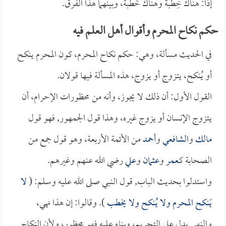
إذاً: هناك خِطبة وهناك خُطبة، وبينهما هذا الفرق.
حكم نكاح المحرم وأقوال أهل العلم فيه
في الحديث مسألة، وهي: حكم نكاح المحرم، كون المحرم ينكح
أو يُنكح، يتزوج أو يزوج، هذه المسألة فيها قولان.
القول الأول: أن ذلك لا يجوز، وأنه من محظورات الإحرام، أن
يتزوج الإنسان أو يزوج غيره، وهذا قول الجمهور, فهو قول
مالك
و
الشافعي
و
أحمد
من الأئمة الأربعة، وهو قول جمع من
الصحابة كـ
عمر
و
عثمان
و
علي
رضي الله عنهم وغيرهم.
واستدلوا بحديث الباب, قول النبي صلى الله عليه وسلم: (
لا
يَنكح المحرم ولا يُنكح ولا يخطب
). وقالوا: إن هذا نهي،
والنهي يدل على التحريم، وبناء عليه فهو محظور، ولأن النكاح