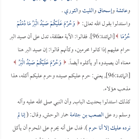
و
عائشة
و
إسحاق
و
الليث
و
الثوري
.
واستدلوا بقول الله تعالى:
وَحُرِّمَ عَلَيْكُمْ صَيْدُ الْبَرِّ مَا دُمْتُمْ
حُرُمًا
[المائدة:96]. فقالوا: الآية مطلقة، تدل على أن صيد البر
حرام عليهم إذا كانوا محرمين، وكأنهم قالوا: إن صيد البر هنا
معناه أن يصيدوه أو يأكلوه أيضاً.
وَحُرِّمَ عَلَيْكُمْ صَيْدُ الْبَرِّ
[المائدة:96], يعني: حرم عليكم صيده وحرم عليكم أكله، هذا
مذهب هؤلاء.
كذلك استدلوا بحديث الباب, وأن النبي صلى الله عليه وآله
وسلم رد على
الصعب بن جثامة
حمار الوحش, وقال: (
إنا لم
نرده عليك إلا أنا حرم
). فدل على أنه يحرم على المحرم أن يأكل