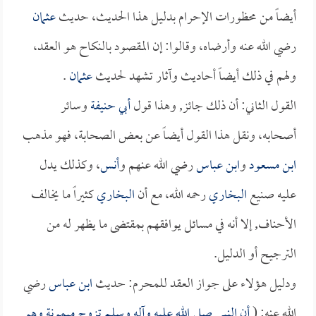
أيضاً من محظورات الإحرام بدليل هذا الحديث، حديث
عثمان
رضي الله عنه وأرضاه، وقالوا: إن المقصود بالنكاح هو العقد،
ولهم في ذلك أيضاً أحاديث وآثار تشهد لحديث
عثمان
.
القول الثاني: أن ذلك جائز, وهذا قول
أبي حنيفة
وسائر
أصحابه، ونقل هذا القول أيضاً عن بعض الصحابة، فهو مذهب
ابن مسعود
و
ابن عباس
رضي الله عنهم و
أنس
، وكذلك يدل
عليه صنيع
البخاري
رحمه الله، مع أن
البخاري
كثيراً ما يخالف
الأحناف, إلا أنه في مسائل يوافقهم بمقتضى ما يظهر له من
الترجيح أو الدليل.
ودليل هؤلاء على جواز العقد للمحرم: حديث
ابن عباس
رضي
الله عنه: (
أن النبي صلى الله عليه وآله وسلم تزوج
ميمونة
وهو