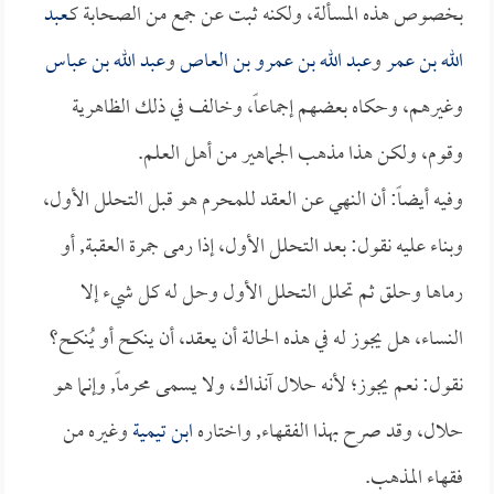
بخصوص هذه المسألة، ولكنه ثبت عن جمع من الصحابة كـ
عبد
الله بن عمر
و
عبد الله بن عمرو بن العاص
و
عبد الله بن عباس
وغيرهم، وحكاه بعضهم إجماعاً، وخالف في ذلك الظاهرية
وقوم، ولكن هذا مذهب الجماهير من أهل العلم.
وفيه أيضاً: أن النهي عن العقد للمحرم هو قبل التحلل الأول،
وبناء عليه نقول: بعد التحلل الأول، إذا رمى جمرة العقبة, أو
رماها وحلق ثم تحلل التحلل الأول وحل له كل شيء إلا
النساء، هل يجوز له في هذه الحالة أن يعقد، أن ينكح أو يُنكح؟
نقول: نعم يجوز؛ لأنه حلال آنذاك، ولا يسمى محرماً, وإنما هو
حلال، وقد صرح بهذا الفقهاء, واختاره
ابن تيمية
وغيره من
فقهاء المذهب.