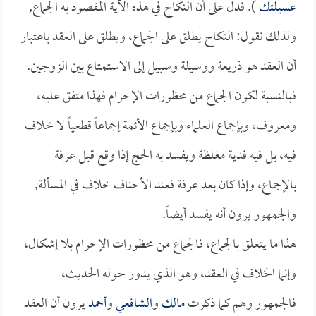
عسيلتك
). فدل على أن النكاح في هذه الآية المقصود به الجماع,
ولذلك نقول: النكاح يطلق على الجماع، ويطلق على العقد باعتبار
أن العقد هو ذريعة ووسيلة وسبيل إلى الاستمتاع بين الزوجين.
فبالنسبة لكون الجماع من محظورات الإحرام فهذا متفق عليه،
ومعروف، وبإجماع العلماء وبإجماع الأئمة إجماعاً قطعياً لا خلاف
فيه، بل فيه فدية مغلظة ويفسد به الحج إذا وقع قبل عرفة
بالإجماع، وإذا كان بعد عرفة فعند الأحناف خلاف في المسألة,
والجمهور يرون أنه يفسد أيضاً.
هذا ما يتعلق بالجماع، فالجماع من محظورات الإحرام بلا إشكال،
وإنما الخلاف في العقد، وهو الذي يدور حوله الحديث،
فالجمهور وهم كما ذكرت
مالك
و
الشافعي
و
أحمد
يرون أن العقد