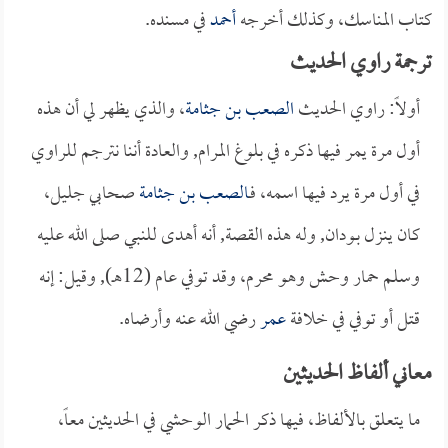
كتاب المناسك، وكذلك أخرجه
أحمد
في مسنده.
ترجمة راوي الحديث
أولاً: راوي الحديث
الصعب بن جثامة
، والذي يظهر لي أن هذه
أول مرة يمر فيها ذكره في بلوغ المرام, والعادة أننا نترجم للراوي
في أول مرة يرد فيها اسمه، فـ
الصعب بن جثامة
صحابي جليل،
كان ينزل بـودان, وله هذه القصة, أنه أهدى للنبي صلى الله عليه
وسلم حمار وحش وهو محرم، وقد توفي عام (12هـ), وقيل: إنه
قتل أو توفي في خلافة
عمر
رضي الله عنه وأرضاه.
معاني ألفاظ الحديثين
ما يتعلق بالألفاظ، فيها ذكر الحمار الوحشي في الحديثين معاً،