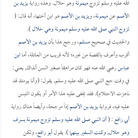
الله عليه وسلم تزوج
ميمونة
وهو حلال. وهذه رواية
يزيد بن
الأصم
عن
ميمونة
، و
يزيد بن الأصم
هو ابن أختها، أنه قال: (
تزوج النبي صلى الله عليه وسلم
ميمونة
وهي حلال
).
والحديث في صحيح
مسلم
، ورجح هذا بأن
يزيد بن الأصم
أقرب وأعرف بالقصة من غيره؛ لأنه قريب من العائلة، أما
ابن
عباس
رضي الله عنه فهو كان مراهقاً صغير السن آنذاك, يعني:
في وقت حج النبي صلى الله عليه وسلم, يقول: (وأنا يومئذ قد
ناهزت الاحتلام). فقد يخفى عليه هذا الأمر أو يكون التبس
عليه فيه، فرواية
يزيد بن الأصم
إذاً مرجحة، وأيضاً هناك رواية
أبي رافع
: (
أن النبي صلى الله عليه وسلم تزوج
ميمونة
بـسرف
وهو حلال, وكنت السفير بينهما
). يقول
أبو رافع
، ولكن