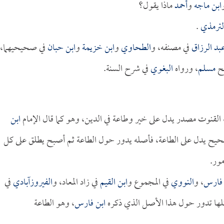
ابن ماجه
و
أحمد
ماذا يقول؟
لترمذي
.
بد الرزاق
في مصنفه، و
الطحاوي
و
ابن خزيمة
و
ابن حبان
في صحيحيهما،
ح
مسلم
، ورواه
البغوي
في شرح السنة.
 القنوت مصدر يدل على خير وطاعة في الدين، وهو كما قال الإمام
ابن
حيح يدل على الطاعة، فأصله يدور حول الطاعة ثم أصبح يطلق على كل
مور.
 فارس
، و
النووي
في المجموع و
ابن القيم
في زاد المعاد، و
الفيروزآبادي
في
 كلها تدور حول هذا الأصل الذي ذكره
ابن فارس
، وهو الطاعة