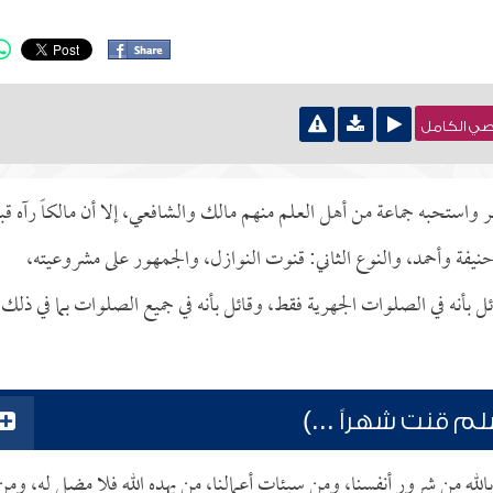
نصي الكامل
واستحبه جماعة من أهل العلم منهم مالك والشافعي، إلا أن مالكاً رآه قب
نيفة وأحمد، والنوع الثاني: قنوت النوازل، والجمهور على مشروعيته،
 بأنه في الصلوات الجهرية فقط، وقائل بأنه في جميع الصلوات بما في ذلك
م قنت شهراً ...)
الله من شرور أنفسنا، ومن سيئات أعمالنا، من يهده الله فلا مضل له، ومن