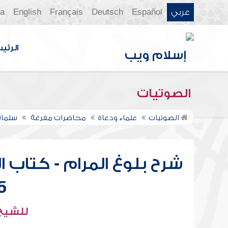
عربي
Español
Deutsch
Français
English
ia
الرئي
الصوتيات
الصوتيات
علماء ودعاة
محاضرات مفرغة
سلمان
شرح بلوغ المرام - كتاب ا
28
للشيخ 