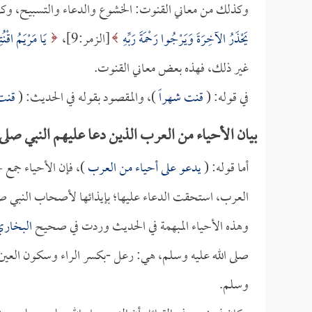
وكذلك من معاني القنوت: الخشوع والدعاء والتسبيح، وكل
يَحْذَرُ الآخِرَةَ وَيَرْجُوا رَحْمَةَ رَبِّهِ
[الزمر:9]،
يَا مَرْيَمُ اقْنُ
غير ذلك، فهذه بعض معاني القنوت.
في قوله: (
قنت شهراً
)، والمقصود بقوله في الحديث: (
قنت 
بيان الأحياء من العرب الذين دعا عليهم النبي صلى 
أما قوله: (
يدعو على أحياء من العرب
)، فإن الأحياء جمع 
العرب، استحقت الدعاء عليها؛ بإيذائها لأصحاب النبي صل
وهذه الأحياء المبهمة في الحديث وردت في صحيح
البخار
صلى الله عليه وسلم، هي: رعل -بكسر الراء وسكون العين- 
وسلم.