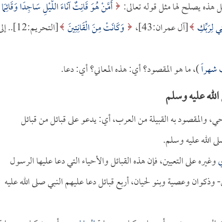
 هذه يصلح لها مثل قوله تعالى:
أَمَّنْ هُوَ قَانِتٌ آنَاءَ اللَّيْلِ سَاجِدًا وَقَائِمًا
تِي لِرَبِّكِ
[آل عمران:43]،
وَكَانَتْ مِنَ الْقَانِتِينَ
[التحريم:12].. إ
شهراً
)، ما هو المقصود؟ أي: هذه المعاني؟ أي: دعا.
الله عليه وسلم
حي، والمقصود به القبيلة من العرب، أي: يدعو على قبائل من قبائل
ى الله عليه وسلم.
ي
وغيره على التعيين، فإن هذه القبائل والأحياء التي دعا عليها الرسول
وذكوان وعصية وبنو لحيان، أربع قبائل دعا عليهم النبي صلى الله عليه