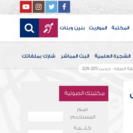
المكتبة
المواريث
بنين وبنات
الشجرة العلمية
البث المباشر
شارك بملفاتك
لصلاة - حديث 325-328
مكتبتك الصوتية
اسم
المستخدم:
كـلـــمـة