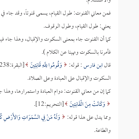
والاستسلام.
فمن معاني القنوت: طول القيام، يسمى قنوتاً، وقد جاء 
يعني: طول القيام، وطول الوقوف.
كما أن القنوت جاء بمعنى السكوت والإقبال، وهذا جاء ف
فأمرنا بالسكوت ونهينا عن الكلام ).
قال
ابن فارس
: قوله:
وَقُومُوا لِلَّهِ قَانِتِينَ
السكوت والإقبال على العبادة وعلى الصلاة.
كما إن من معاني القنوت: دوام العبادة واستمرارها، وهذا 
وَكَانَتْ مِنَ الْقَانِتِينَ
[التحريم:12].
ومما يدل على هذا قوله:
وَلَهُ مَنْ فِي السَّمَوَاتِ وَالأَرْضِ كُلٌّ
والطاعة.