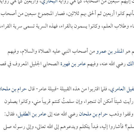
عث إليهم سبعين من أصحابه، كما هي رواية
البخاري
، وأربعين كما هي رواية
أنهم كانوا أربعين ثم ألحق بهم ثلاثين، فصار المجموع سبعين من أصحاب
ء وطلاب العلم، وكانوا يسمون بالقراء، فهذه السرية تسمى سرية القراء،
لم هو
المنذر بن عمرو
من أصحاب النبي عليه الصلاة والسلام، وفيهم
الك
رضي الله عنه، وفيهم
عامر بن فهيرة
الصحابي الجليل المعروف في قصة
فيل العامري
، فلما اقتربوا من هذه القبيلة -قبيلة عامر- قال
حرام بن ملحان
 رأيت شيئاً أمكن أن تنجوا، وإن سلمتُ كنتم قريباً مني، وكانوا يصلون
لة وقفوا وذهب
حرام بن ملحان
رضي الله عنه إلى
عامر بن الطفيل
، فقال:
م؟ فأشاروا إليه، فبدأ يتكلم ويدعوهم إلى الله تعالى، وإلى رسوله صلى