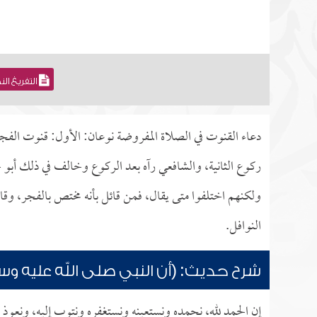
التفريغ ال
دعاء القنوت في الصلاة المفروضة نوعان: الأول: قنوت الفجر 
ركوع الثانية، والشافعي رآه بعد الركوع وخالف في ذلك أبو ح
ولكنهم اختلفوا متى يقال، فمن قائل بأنه مختص بالفجر، وقائل
النوافل.
شرح حديث: (أن النبي صلى الله عليه وسل
إن الحمد لله، نحمده ونستعينه ونستغفره ونتوب إليه، ونعوذ ب