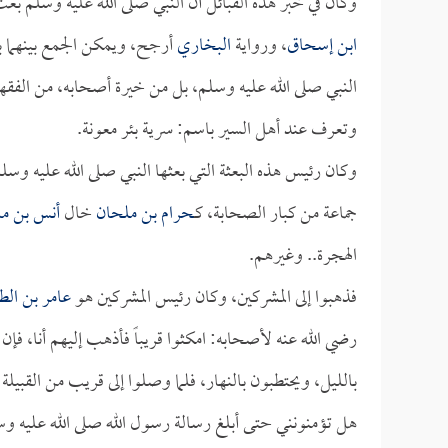
وكان في خبر هذه القبائل أن النبي صلى الله عليه وسلم ب
ابن إسحاق
، ورواية
البخاري
أرجح، ويمكن الجمع بينهما ب
النبي صلى الله عليه وسلم، بل من خيرة أصحابه، من الفقها
وتعرف عند أهل السير باسم: سرية بئر معونة.
وكان رئيس هذه البعثة التي بعثها النبي صلى الله عليه وس
جماعة من كبار الصحابة، كـ
حرام بن ملحان
خال
أنس بن م
الهجرة.. وغيرهم.
فذهبوا إلى المشركين، وكان رئيس المشركين هو
عامر بن الط
رضي الله عنه لأصحابه: امكثوا قريباً فأذهب إليهم أنا، فإن
بالليل، ويحتطبون بالنهار، فلما وصلوا إلى قريب من القبي
هل تؤمنونني حتى أبلغ رسالة رسول الله صلى الله عليه وسل