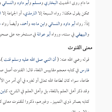
ما دام روى الحديث
البخاري
و
مسلم
و
أبو داود
و
النسائي
و
ممكن يقول هكذا: رواه السبعة إلا
الترمذي
، أو الجماعة إلا
ا
إذاً: رواه
أبو داود
و
النسائي
و
ابن ماجه
و
أحمد
، وأيضاً رواه
ع
و
البيهقي
في سننه، ورواه
أبو عوانة
في مستخرجه على صحي
معنى القنوت
قوله رضي الله عنه: (
أن النبي صلى الله عليه وسلم قنت
)،
فارس
في كتابه معجم مقاييس اللغة، قال: القنوت أصل ص
طاعة، سواء كان لطاعة الله تعالى أو لغيره في أي أمر من الأ
وقد ذكر أهل العلم باللغة، بل وأهل العلم في الشرع، كـ
ابن
كتابه بصائر ذوي التمييز.. وغيرهم، ذكروا للقنوت معاني