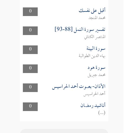
أقبل على نفسك
0
محمد المنجد
تفسير سورة النمل [88-93]
0
المنتصر الكتاني
سورة البينة
0
بهاء الدين الطوالبة
سورة هود
0
محمد جبريل
الأذان- بصوت أحمد الحراسيس
0
أحمد الحراسيس
أناشيد رمضان
0
(...)