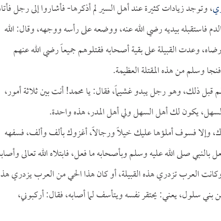
ري
، وتوجد زيادات كثيرة عند أهل السير لم أذكرها- فأشاروا إلى رجل فأتاه
الدم فاستقبله بيديه رضي الله عنه، ووضعه على رأسه ووجهه، وقال: الله
رضاه، وعدت القبيلة على بقية أصحابه فقتلوهم جميعاً رضي الله عنهم
نجا وسلم من هذه المقتلة العظيمة.
م قبل ذلك، وهو رجل يبدو غشيماً، فقال: يا محمد! أنت بين ثلاثة أمور،
ل السهل، يكون لك أهل السهل ولي أهل المدر، هذه واحدة.
عدك، وإلا فسوف أملؤها عليك خيلاً ورجالاً، أغزوك بألف وألف، فسفهه
بالنبي صلى الله عليه وسلم وبأصحابه ما فعل، فابتلاه الله تعالى وأصابه
كانت العرب تزدري هذه القبيلة، أو كان هذا الحي من العرب يزدري هذه
ن بني سلول، يعني: يحتقر نفسه ويتأسف لما أصابه، فقال: أركبوني،