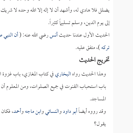
يضلل فلا هادي له، وأشهد أن لا إله إلا الله وحده لا شريك ل
إلى يوم الدين، وسلم تسليماً كثيراً.
الحديث الأول عندنا حديث
أنس
رضي الله عنه: (
أن النبي ص
تركه
)، متفق عليه. ‏
تخريج الحديث
وهذا الحديث رواه
البخاري
في كتاب المغازي، باب غزوة 
باب استحباب القنوت في جميع الصلوات، ومن المعلوم أن 
المساجد.
وقد رووه أيضاً
أبو داود
و
النسائي
و
ابن ماجه
و
أحمد
، فكان 
يقول؟