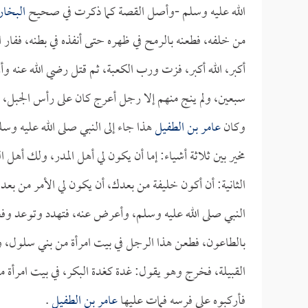
الله عليه وسلم -وأصل القصة كما ذكرت في صحيح
البخا
من خلفه، فطعنه بالرمح في ظهره حتى أنفذه في بطنه، ففار 
أكبر، الله أكبر، فزت ورب الكعبة، ثم قتل رضي الله عنه وأ
سبعين، ولم ينج منهم إلا رجل أعرج كان على رأس الجبل، ف
وكان
عامر بن الطفيل
هذا جاء إلى النبي صلى الله عليه وسل
مخير بين ثلاثة أشياء: إما أن يكون لي أهل المدر، ولك أه
الثانية: أن أكون خليفة من بعدك، أن يكون لي الأمر من ب
النبي صلى الله عليه وسلم، وأعرض عنه، فتهدد وتوعد وفعل 
بالطاعون، فطعن هذا الرجل في بيت امرأة من بني سلول، و
القبيلة، فخرج وهو يقول: غدة كغدة البكر، في بيت امرأة م
فأركبوه على فرسه فمات عليها
عامر بن الطفيل
.