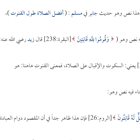
في هذا نص وهو حديث
جابر
في
مسلم
: (
أفضل الصلاة طول القنوت
)،
يه نص وهو (
وَقُومُوا لِلَّهِ قَانِتِينَ
[البقرة:238] قال
زيد
رضي الله عنه:
[البقرة:238] يعني: السكوت والإقبال على الصلاة، فمعنى القنوت هاهنا: هو
جاء فيه نص وهو:
 لَهُ قَانِتُونَ
[الروم:26] فإن هذا ظاهر جداً في أن المقصود دوام العبادة