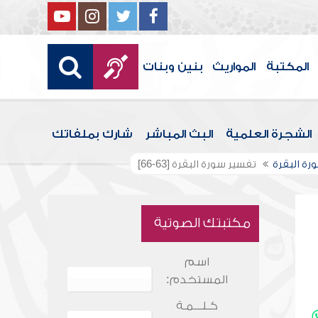
المكتبة
المواريث
بنين وبنات
الشجرة العلمية
البث المباشر
شارك بملفاتك
رة البقرة
تفسير سورة البقرة [63-66]
مكتبتك الصوتية
اسم
المستخدم:
كـلـــمـة