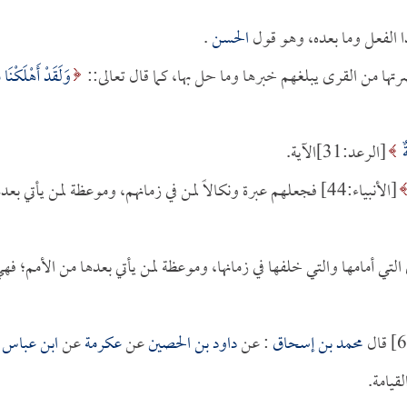
ذا الفعل وما بعده، وهو قول
الحسن
.
رتها من القرى يبلغهم خبرها وما حل بها، كما قال تعالى::
وَلَقَدْ أَهْلَكْنَا 
ٌ
[الرعد:31]الآية.
[الأنبياء:44] فجعلهم عبرة ونكالاً لمن في زمانهم، وموعظة لمن يأتي بع
تي أمامها والتي خلفها في زمانها، وموعظة لمن يأتي بعدها من الأمم؛ فه
محمد بن إسحاق
: عن
داود بن الحصين
عن
عكرمة
عن
ابن عباس
: