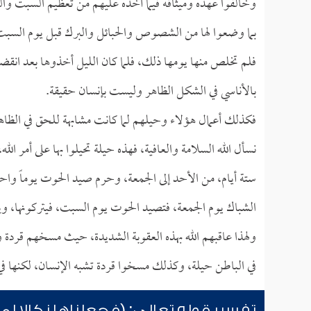
وخالفوا عهده وميثاقه فيما أخذه عليهم من تعظيم السبت والقي
بما وضعوا لها من الشصوص والحبائل والبرك قبل يوم السبت، 
فلم تخلص منها يومها ذلك، فلما كان الليل أخذوها بعد انقض
بالأناسي في الشكل الظاهر وليست بإنسان حقيقة.
فكذلك أعمال هؤلاء وحيلهم لما كانت مشابهة للحق في الظاه
نسأل الله السلامة والعافية، فهذه حيلة تحيلوا بها على أمر ال
ستة أيام، من الأحد إلى الجمعة، وحرم صيد الحوت يوماً واحداً،
الشباك يوم الجمعة، فتصيد الحوت يوم السبت، فيتركونها، وي
ولهذا عاقبهم الله بهذه العقوبة الشديدة، حيث مسخهم قرد
في الباطن حيلة، وكذلك مسخوا قردة تشبه الإنسان، لكنها في 
تفسير قوله تعالى: (فجعلناها نكالا لما 