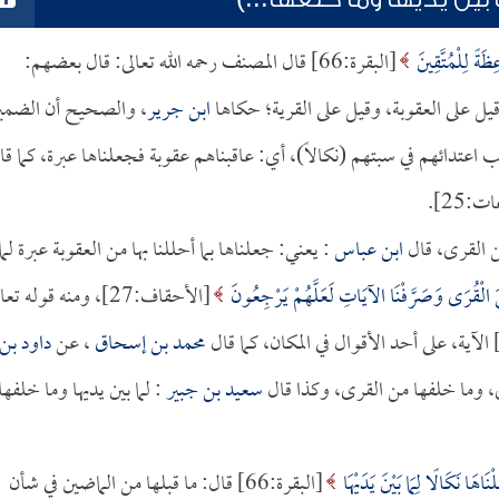
ظَةً لِلْمُتَّقِينَ
[البقرة:66] قال المصنف رحمه الله تعالى: قال بعضهم:
قيل على العقوبة، وقيل على القرية؛ حكاها
ابن جرير
، والصحيح أن الضمي
بب اعتدائهم في سبتهم (نكالاً)، أي: عاقبناهم عقوبة فجعلناها عبرة، كما قا
ت:25].
ابن عباس
: يعني: جعلناها بما أحللنا بها من العقوبة عبرة لما
نَ الْقُرَى وَصَرَّفْنَا الآيَاتِ لَعَلَّهُمْ يَرْجِعُونَ
[الأحقاف:27]، ومنه قوله تعالى:
محمد بن إسحاق
، عن
داود بن
رى، وما خلفها من القرى، وكذا قال
سعيد بن جبير
: لما بين يديها وما خلفها
نَاهَا نَكَالًا لِمَا بَيْنَ يَدَيْهَا
[البقرة:66] قال: ما قبلها من الماضين في شأن