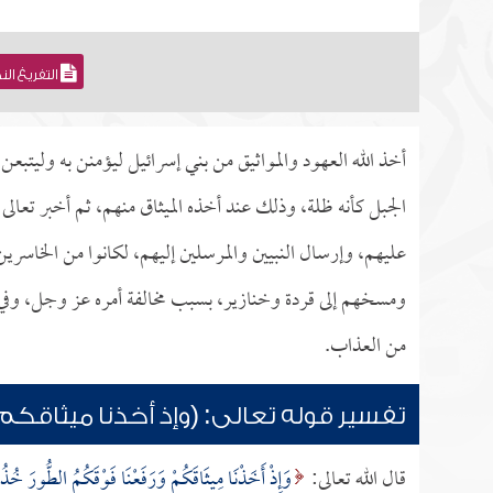
التفريغ ال
أخذ الله العهود والمواثيق من بني إسرائيل ليؤمنن به وليتبعن
الجبل كأنه ظلة، وذلك عند أخذه الميثاق منهم، ثم أخبر تعالى 
عليهم، وإرسال النبيين والمرسلين إليهم، لكانوا من الخاسرين
ومسخهم إلى قردة وخنازير، بسبب مخالفة أمره عز وجل، وفي 
من العذاب.
تفسير قوله تعالى: (وإذ أخذنا ميثاقكم
قال الله تعالى:
وَإِذْ أَخَذْنَا مِيثَاقَكُمْ وَرَفَعْنَا فَوْقَكُمُ الطُّورَ خُذُوا 