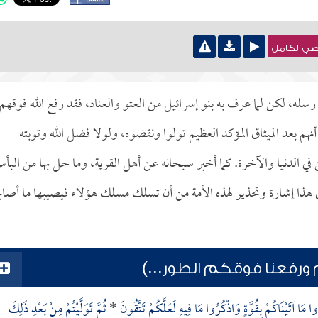
نصي الكامل
 رسله، لكن لما عرف به بنو إسرائيل من العتو والعناد، فقد رفع الله فوقهم
أنهم بعد الميثاق المؤكد العظيم تولوا ونقضوه، ولولا فضل الله وتوبته
 في الدنيا والآخرة. كما أخبر سبحانه عن أهل القرية، وما حل بها من البأ
هذا إشارة وتحذير لهذه الأمة من أن تسلك مسلك هؤلاء فيصيبها ما أصاب
 ورفعنا فوقكم الطور...)
مَا آتَيْنَاكُمْ بِقُوَّةٍ وَاذْكُرُوا مَا فِيهِ لَعَلَّكُمْ تَتَّقُونَ
*
ثُمَّ تَوَلَّيْتُمْ مِنْ بَعْدِ ذَلِكَ