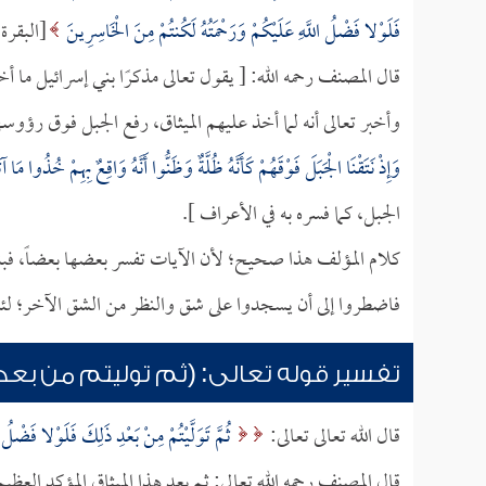
فَلَوْلا فَضْلُ اللَّهِ عَلَيْكُمْ وَرَحْمَتُهُ لَكُنتُمْ مِنَ الْخَاسِرِينَ
[البقرة:63-64
قال المصنف رحمه الله: [ يقول تعالى مذكرًا بني إسرائيل ما أ
وأخبر تعالى أنه لما أخذ عليهم الميثاق، رفع الجبل فوق رؤوس
وَإِذْ نَتَقْنَا الْجَبَلَ فَوْقَهُمْ كَأَنَّهُ ظُلَّةٌ وَظَنُّوا أَنَّهُ وَاقِعٌ بِهِمْ خُذُوا مَا آت
الجبل، كما فسره به في الأعراف ].
كلام المؤلف هذا صحيح؛ لأن الآيات تفسر بعضها بعضاً، فب
فاضطروا إلى أن يسجدوا على شق والنظر من الشق الآخر؛ لئلا
تفسير قوله تعالى: (ثم توليتم من بعد 
قال الله تعالى تعالى:
ثُمَّ تَوَلَّيْتُمْ مِنْ بَعْدِ ذَلِكَ فَلَوْلا فَضْلُ 
قال المصنف رحمه الله تعالى: ثم بعد هذا الميثاق المؤكد العظي