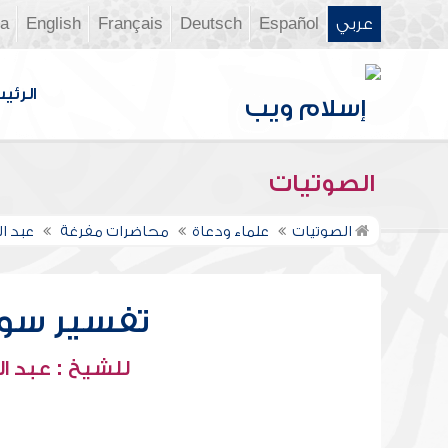
عربي
Español
Deutsch
Français
English
ia
الرئي
الصوتيات
الصوتيات
علماء ودعاة
محاضرات مفرغة
عبد ال
تفسير سورة ال
للشيخ : عبد ال