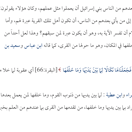
 بعدهم من الناس بني إسرائيل أن يعملوا مثل عملهم، وكان هؤلاء يقولون:
بة إلى من يأتي بعدهم من الناس، أن تكون أهل تلك القرية عبرة لهم، وأما
أن تفسر الآية به، وهو أن يكون عبرة لمن سبقهم؟ وهذا لعل أحداً من
خلفها في المكان، وهو ما حولها من القرى، كما قاله
ابن عباس
و
سعيد بن
فَجَعَلْنَاهَا نَكَالًا لِمَا بَيْنَ يَدَيْهَا وَمَا خَلْفَهَا
[البقرة:66] أي عقوبة لما خلا
راء
و
ابن عطية
: لما بين يديها من ذنوب القوم، وما خلفها لمن يعمل بعدها
راد بما بين يديها وما خلفها، من تقدمها من القرى بما عندهم من العلم بخبر