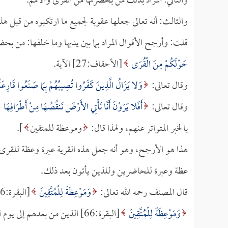
والثاني: المراد بذلك من بحضرتها من القرى والأمم.
والثالث: أنه تعالى جعلها عقوبة لجميع ما ارتكبوه من قبل ه
قلت: وأرجح الأقوال المراد بما بين يديها وما خلفها: من بحض
حَوْلَكُمْ مِنَ الْقُرَى
[الأحقاف:27] الآية.
وقال تعالى:
وَلا يَزَالُ الَّذِينَ كَفَرُوا تُصِيبُهُمْ بِمَا صَنَعُوا قَارِعَة
وقال تعالى:
أَفَلا يَرَوْنَ أَنَّا نَأْتِي الأَرْضَ نَنقُصُهَا مِنْ أَطْرَافِهَا
بالخبر المتواتر عنهم، ولهذا قال:
وموعظة للمتقين
].
هذا هو الأرجح، وهو أنه جعل هذه القرية عبرة وعظة للقرى ال
عظة وعبرة للحاضرين وللذين يأتون بعد ذلك.
قال المصنف رحمه الله تعالى:
وَمَوْعِظَةً لِلْمُتَّقِينَ
[البقرة:66] قال
وَمَوْعِظَةً لِلْمُتَّقِينَ
[البقرة:66] الذين من بعدهم إلى يوم القيامة.