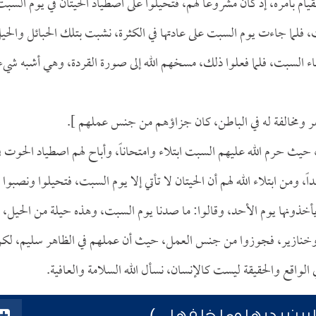
ام بأمره، إذ كان مشروعًا لهم، فتحيلوا على اصطياد الحيتان في يوم السبت
فلما جاءت يوم السبت على عادتها في الكثرة، نشبت بتلك الحبائل والحي
اء السبت، فلما فعلوا ذلك، مسخهم الله إلى صورة القردة، وهي أشبه شيء
ر ومخالفة له في الباطن، كان جزاؤهم من جنس عملهم ].
له، حيث حرم الله عليهم السبت ابتلاء وامتحاناً، وأباح لهم اصطياد الحوت ف
 ومن ابتلاء الله لهم أن الحيتان لا تأتي إلا يوم السبت، فتحيلوا ونصبوا
أخذونها يوم الأحد، وقالوا: ما صدنا يوم السبت، وهذه حيلة من الحيل،
ة وخنازير، فجوزوا من جنس العمل، حيث أن عملهم في الظاهر سليم، لك
الواقع والحقيقة ليست كالإنسان، نسأل الله السلامة والعافية.
بين يديها وما خلفها...)