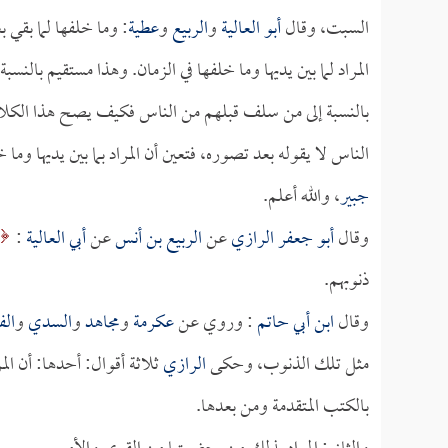
السبت، وقال
أبو العالية
و
الربيع
و
عطية
: وما خلفها لما بقي
المراد لما بين يديها وما خلفها في الزمان. وهذا مستقيم بالنس
بالنسبة إلى من سلف قبلهم من الناس فكيف يصح هذا الكلام 
الناس لا يقوله بعد تصوره، فتعين أن المراد بما بين يديها وما 
جبير
، والله أعلم.
وقال
أبو جعفر الرازي
عن
الربيع بن أنس
عن
أبي العالية
:
ذنوبهم.
وقال
ابن أبي حاتم
: وروي عن
عكرمة
و
مجاهد
و
السدي
و
الف
مثل تلك الذنوب، وحكى
الرازي
ثلاثة أقوال: أحدها: أن الم
بالكتب المتقدمة ومن بعدها.