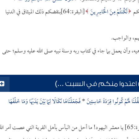
لَكُنتُمْ مِنَ الْخَاسِرِينَ
[البقرة:64]بنقضكم ذلك الميثاق في الدنيا
بهم، والواجب.
يه، وأن يعمل بما جاء في كتاب ربه وسنة نبيه صلى الله عليه وسلم؛ حتى
اعتدوا منكم في السبت ...)
قُلْنَا لَهُمْ كُونُوا قِرَدَةً خَاسِئِينَ
*
فَجَعَلْنَاهَا نَكَالًا لِمَا بَيْنَ يَدَيْهَا وَمَا خَلْفَهَا
[البقرة:65] يا معشر اليهود! ما أحل من البأس بأهل القرية التي عصت أمر الل