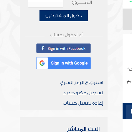
الـمـــــرور:
دخول المشتركين
أو الدخول بحساب
س،
هم
استرجاع الرمز السري
تسجيل عضو جديد
إعادة تفعيل حساب
البث المباشر