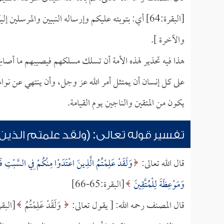
[البقرة:64] أي: بتوبته عليكم وإرساله النبيين والمرسلين إليكم
والآخرة ].
هذا فيه تحذير لهذه الأمة أن تسلك مسلكهم فيصيبهم ما أصا
على كل إنسان أن يمتثل أمر الله عز وجل، وأن ينتهي عن نواه
يكون من المتقين والناجين يوم القيامة.
تفسير قوله تعالى: (ولقد علمتم الذين 
قال الله تعالى:
وَلَقَدْ عَلِمْتُمُ الَّذِينَ اعْتَدَوْا مِنْكُمْ فِي السَّبْتِ فَ
وَمَوْعِظَةً لِلْمُتَّقِينَ
[البقرة:65-66]
قال المصنف رحمه الله: [ يقول تعالى:
وَلَقَدْ عَلِمْتُمُ