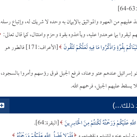
]
خذ عليهم من العهود والمواثيق بالإيمان به وحده لا شريك له، وإتباع رسله،
هم ليقروا بما عوهدوا عليه، ويأخذوه بقوة وحزم وامتثال، كما قال تعالى:
َيْنَاكُمْ بِقُوَّةٍ وَاذْكُرُوا مَا فِيهِ لَعَلَّكُمْ تَتَّقُونَ
[الأعراف:171] فالطور هو
نو إسرائيل عندهم عتو وعناد، فرفع الجبل فوق رؤسهم وأمروا بالسجود،
 يسقط عليهم الجبل، فرحمهم الله.
ذلك...)
اللَّهِ عَلَيْكُمْ وَرَحْمَتُهُ لَكُنتُمْ مِنَ الْخَاسِرِينَ
[البقرة:64].
م توليتم عنه وانثنيتم ونقضتموه
فَلَوْلا فَضْلُ اللَّهِ عَلَيْكُمْ وَرَحْمَتُهُ