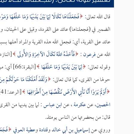
قال الله تعالى:
فَجَعَلْنَاهَا نَكَالًا لِمَا بَيْنَ يَدَيْهَا وَمَا خَلْفَهَا وَمَوْعِ
الضمير في (فجعلناها) عائد على القردة، وقيل على الحيتان، و
عائد على القرية، أي: فجعل الله هذه القرية والمراد أهلها بس
الله عن
فرعون
:
فَأَخَذَهُ اللَّهُ نَكَالَ الآخِرَةِ وَالأُولَى
[النازعا
وقوله تعالى:
لِمَا بَيْنَ يَدَيْهَا وَمَا خَلْفَهَا
[البقرة:66] أي: من القرى، قال
حولها من القرى، كما قال تعالى:
وَلَقَدْ أَهْلَكْنَا مَا حَوْلَكُمْ مِ
أَوَلَمْ يَرَوْا أَنَّا نَأْتِي الأَرْضَ نَنْقُصُهَا مِنْ أَطْرَافِهَا
[الرعد:41] الآية، على أحد الأقوال في المكان، كما قال
الحصين
، عن
عكرمة
، عن
ابن عباس
: لما بين يديها من الق
قال: من بحضرتها من الناس يومئذ.
وروي عن
إسماعيل بن أبي خالد
و
قتادة
و
عطية العوفي
فَجَعَلْ