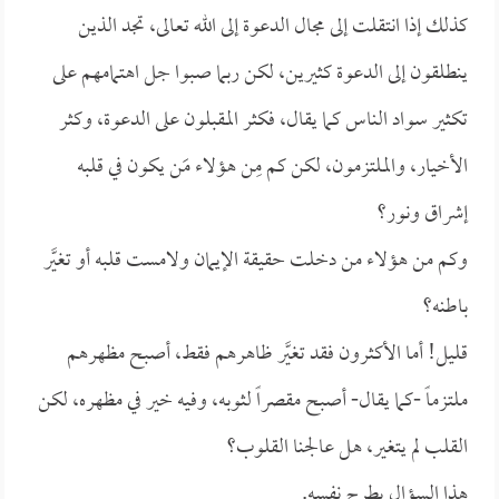
كذلك إذا انتقلت إلى مجال الدعوة إلى الله تعالى، تجد الذين
ينطلقون إلى الدعوة كثيرين، لكن ربما صبوا جل اهتمامهم على
تكثير سواد الناس كما يقال، فكثر المقبلون على الدعوة، وكثر
الأخيار، والملتزمون، لكن كم مِن هؤلاء مَن يكون في قلبه
إشراق ونور؟
وكم من هؤلاء من دخلت حقيقة الإيمان ولامست قلبه أو تغيَّر
باطنه؟
قليل! أما الأكثرون فقد تغيَّر ظاهرهم فقط، أصبح مظهرهم
ملتزماً -كما يقال- أصبح مقصراً لثوبه، وفيه خير في مظهره، لكن
القلب لم يتغير، هل عالجنا القلوب؟
هذا السؤال يطرح نفسه.