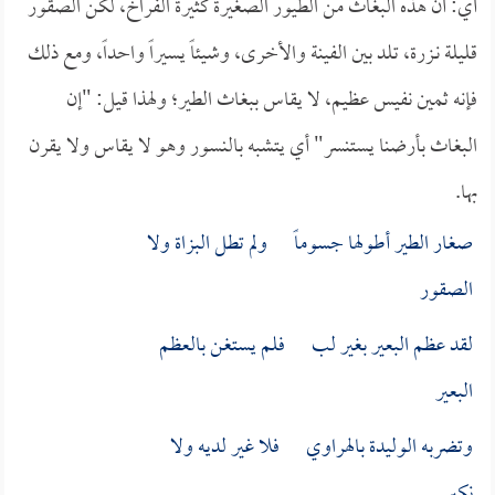
أي: أن هذه البغاث من الطيور الصغيرة كثيرة الفراخ، لكن الصقور
قليلة نـزرة، تلد بين الفينة والأخرى، وشيئاً يسيراً واحداً، ومع ذلك
فإنه ثمين نفيس عظيم، لا يقاس ببغاث الطير؛ ولهذا قيل: "إن
البغاث بأرضنا يستنسر" أي يتشبه بالنسور وهو لا يقاس ولا يقرن
بها.
صغار الطير أطولها جسوماً ولم تطل البزاة ولا
الصقور
لقد عظم البعير بغير لب فلم يستغن بالعظم
البعير
وتضربه الوليدة بالهراوي فلا غير لديه ولا
نكير