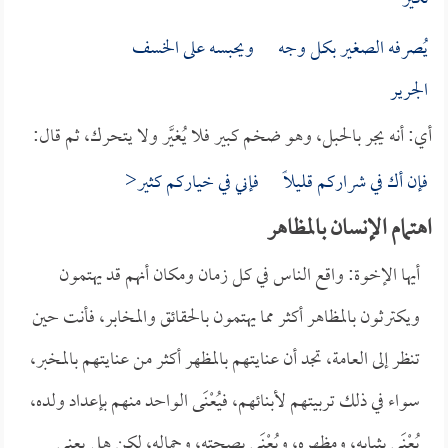
يُصرفه الصغير بكل وجه ويحبسه على الخسف
الجرير
أي: أنه يجر بالحبل، وهو ضخم كبير فلا يُغيَّر ولا يتحرك، ثم قال:
فإن أك في شراركم قليلاً فإني في خياركم كثير<
اهتمام الإنسان بالمظاهر
أيها الإخوة: واقع الناس في كل زمان ومكان أنهم قد يهتمون
ويكترثون بالمظاهر أكثر مما يهتمون بالحقائق والمخابر، فأنت حين
تنظر إلى العامة، تجد أن عنايتهم بالمظهر أكثر من عنايتهم بالمخبر،
سواء في ذلك تربيتهم لأبنائهم، فيُعْنَى الواحد منهم بإعداد ولده،
يُعْنَى بثيابه، ومظهره، ويُعْنَى بصحته، وجماله، لكن هل يعنى