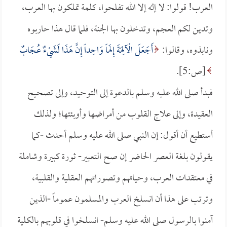
العرب! قولوا: لا إله إلا الله تفلحوا، كلمة تملكون بها العرب،
وتدين لكم العجم، وتدخلون بها الجنة، فلما قال هذا حاربوه
ونابذوه، وقالوا:
أَجَعَلَ الْآلِهَةَ إِلَهاً وَاحِداً إِنَّ هَذَا لَشَيْءٌ عُجَابٌ
[ص:5].
فبدأ صلى الله عليه وسلم بالدعوة إلى التوحيد، وإلى تصحيح
العقيدة، وإلى علاج القلوب من أمراضها وأوبئتها؛ ولذلك
أستطيع أن أقول: إن النبي صلى الله عليه وسلم أحدث -كما
يقولون بلغة العصر الحاضر إن صح التعبير- ثورة كبيرة وشاملة
في معتقدات العرب، وحياتهم وتصوراتهم العقلية والقلبية،
وترتب على هذا أن انسلخ العرب والمسلمون عموماً -الذين
آمنوا بالرسول صلى الله عليه وسلم- انسلخوا في قلوبهم بالكلية