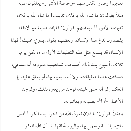
تعجبوا وصار الكثير منهم -وخاصة الأشرار- يعلقون عليه.
مثلاً يقولون: ما شاء الله يا فلان تدينت! ما شاء الله يا فلان
تغيرت الأمور!! وبعضهم يقولون: كلمات معينة غير لائقة،
يقصدون لدغ هذا الإنسان، وبعضهم يقول: بدري عليك! فهذا
الإنسان قد يسمع مثل هذه التعليقات لأول مرة، لكن يوم..
ثلاثة.. أسبوع بعد ذلك أصبحت شخصيته معروفة أنه ملتحي،
فسكتت هذه التعليقات، ولا أحد يعيبه بها، أو يعلق عليه، بل
العكس لو أنه حلق لحيته، لوجد من يعيره بذلك، ولوجد
الأخيار -أولاً- يعيبونه ويعاتبونه.
ومثلاً يقولون: يا فلان نعوذ بالله من الحور بعد الكور! أمس
تلتزم بالسنة وتعمل بها، واليوم تحلقها! نسأل الله العفو