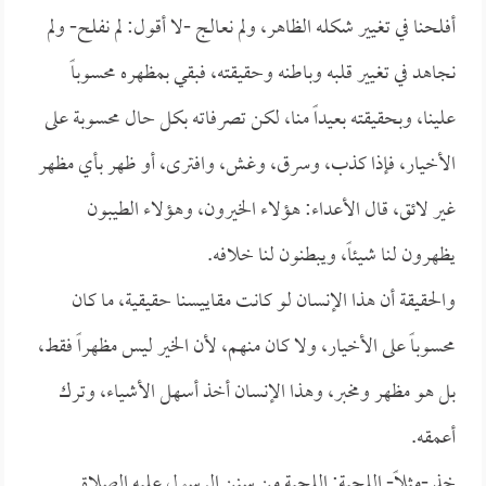
أفلحنا في تغيير شكله الظاهر، ولم نعالج -لا أقول: لم نفلح- ولم
نجاهد في تغيير قلبه وباطنه وحقيقته، فبقي بمظهره محسوباً
علينا، وبحقيقته بعيداً منا، لكن تصرفاته بكل حال محسوبة على
الأخيار، فإذا كذب، وسرق، وغش، وافترى، أو ظهر بأي مظهر
غير لائق، قال الأعداء: هؤلاء الخيرون، وهؤلاء الطيبون
يظهرون لنا شيئاً، ويبطنون لنا خلافه.
والحقيقة أن هذا الإنسان لو كانت مقاييسنا حقيقية، ما كان
محسوباً على الأخيار، ولا كان منهم، لأن الخير ليس مظهراً فقط،
بل هو مظهر ومخبر، وهذا الإنسان أخذ أسهل الأشياء، وترك
أعمقه.
خذ -مثلاً- اللحية: اللحية من سنن الرسول عليه الصلاة