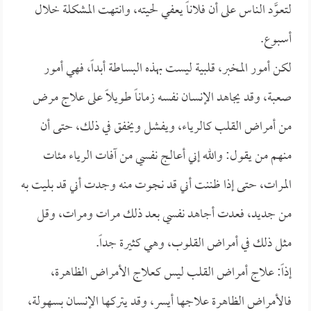
لتعوَّد الناس على أن فلاناً يعفي لحيته، وانتهت المشكلة خلال
أسبوع.
لكن أمور المخبر، قلبية ليست بهذه البساطة أبداً، فهي أمور
صعبة، وقد يجاهد الإنسان نفسه زماناً طويلاً على علاج مرض
من أمراض القلب كالرياء، ويفشل ويخفق في ذلك، حتى أن
منهم من يقول: والله إني أعالج نفسي من آفات الرياء مئات
المرات، حتى إذا ظننت أني قد نجوت منه وجدت أني قد بليت به
من جديد، فعدت أجاهد نفسي بعد ذلك مرات ومرات، وقل
مثل ذلك في أمراض القلوب، وهي كثيرة جداً.
إذاً: علاج أمراض القلب ليس كعلاج الأمراض الظاهرة،
فالأمراض الظاهرة علاجها أيسر، وقد يتركها الإنسان بسهولة،