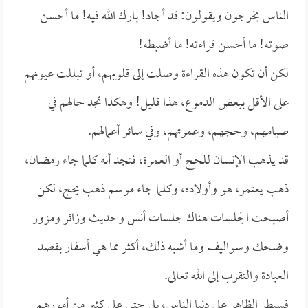
الناس يخرجون ويقولون: قد أجاد! بارك الله فيه! ما أحسن
صوته! ما أحسن قراءته! ما أضبطه!
لكن أن تكون هذه القراءة وصلت إلى قلوبهم، أو تبللت عيونهم
على الأقل ببعض الدموع، هذا قليل! وهكذا تجد حالهم في
صيامهم، وحجهم، وعمرتهم، وفي سائر أعمالهم.
قد يذهب الإنسان للحج أو العمرة، فتجد أنه كلما جاء رمضان،
ذهب يعتمر، هو وأولاده، وكلما جاء موسم ذهب يحج، لكن
أصبحت الجلسات هناك جلسات أنس وحديث وزائر ومزور
وضحك وسواليف وما أشبه ذلك، أكثر مما هي أسفار بقصد
العبادة والتقرب إلى الله تعالى.
فسيطر الظاهر على دنيا الناس، بل حتى على كثير من أمورهم