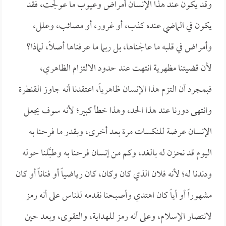
وقد يكون عند هذا الإنسان أمراض وعيوب ما عولجت، فقد
يكون في الماضي عنده كذب، أو غرور، أو مصائب، وعلل،
وأمراض في قلبه ما عالجناها، بل ربما ما عرفناها أصلاً، لماذا؟
لأن قضيتنا مظهرية انتهت عند حدود الالتزام الظاهري،
فبمجرد أن التزم هذا الإنسان ظاهرياً، اعتقدنا أنه جاوز القنطرة
وانتهى دورنا عند هذا الحد، وهذا خطأ كبير؛ لأنه سوف يجعل
الإنسان عرضة للنكسات مرة بعد أخرى، وبقدر ما فرحنا به
اليوم قد نحزن له بالغد، وكم من إنسان فرحنا به وطبَّلنا حوله
ودندنا له؛ لأنه فلان الذي كان وكان، كان رياضياً أو فناناً أو كان
مشهوراً أو أياً كان اهتدي وأصبحنا نقدمه للناس على أنه رمز
لانتصار الإسلام، وعلى أنه رمز للهداية، والتقوى، وبعد حين