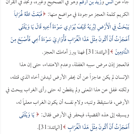
جاء عن
أنس
و
زيد بن أرقم
وهو في الصحيح وغيره، وتجد في القرآن
الكريم كلمة العجز موجودة في مواضع منها:
فَبَعَثَ اللَّهُ غُرَاباً
يَبْحَثُ فِي الْأَرْضِ لِيُرِيَهُ كَيْفَ يُوَارِي سَوْءَةَ أَخِيهِ قَالَ يَا وَيْلَتَى
أَعَجَزْتُ أَنْ أَكُونَ مِثْلَ هَذَا الْغُرَابِ فَأُوَارِيَ سَوْءَةَ أَخِي فَأَصْبَحَ مِنَ
النَّادِمِينَ
[المائدة:31] فهنا يبرز أمامك العجز.
فالعجز إذن مرض سببه الغفلة، وعدم الاهتداء، حتى إن هذا
الإنسان لم يكن عاجزاً عن أن يحفر الأرض ليدفن أخاه الذي قتله،
ولكنه غفل عن هذا المعنى ولم يتفطن له حتى رأى الغراب يبحث في
الأرض، فاستيقظ وتنبه، ولام نفسه أن يكون الغراب معلماً له،
ويسبقه إلى هذه القضية، فيحفر في الأرض فقال:
يَا وَيْلَتَى
أَعَجَزْتُ أَنْ أَكُونَ مِثْلَ هَذَا الْغُرَابِ
[المائدة:31].