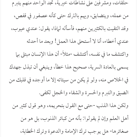
حلقات، ومشرفين على نشاطات خيرية، تجد الواحد منهم يتبرم
من عمله، ويتضايق، ويهم بالترك حتى كأنه عصفور في قفص،
وقد التقيت بالكثيرين منهم، فأسأله لماذا، يقول: عندي عيوب،
عندي أخطاء، أنا لا أستحق هذا العمل! وبعد ما أحدثه
واكتشف ما في نفسه، أكتشف -مثلاً- أن هذا الإنسان مبتلى بما
يسمى بالعادة السرية، صحيح هذا خطأ، وينبغي أن تبذل جهدك
في الخلاص منه، ولو لم يكن من سيئاته إلا ما أوجده في قلبك من
الضيق والتبرم والحسرة والشقاء والخجل لكفى.
ولكن هذا الذنب -حتى مع القول بتحريمه، وهو قول كثير من
أهل العلم وإن لم يقولوا: بأنه من كبائر الذنوب، بل هو من
صغائرها- هل يوجب ترك الإمامة والدعوة وترك الخطابة،