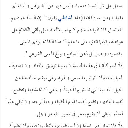
يسهل على كل إنسان فهمها، وليس فيها من الغموض والدقة أي
مقدار، ومن بعده كان الإمام
الشاطبي
يقول: " إن السلف رحمهم
الله تعالى كان الواحد منهم لا يهتم بالألفاظ، بل يلقي الكلام على
عواهنه وكيفما اتفق، متى ما علم أن هذا الكلام يؤدي المعنى
المقصود، ويصل إلى ذهن السامع ويبلغ المعنى الشرعي ".
إذاً: لندرك أننا في هذه الجلسة لا يعنينا تزويق الألفاظ ولا تصفيف
العبارات، ولا الترتيب العلمي والموضوعي، بقدر ما أمامنا من
الحيل النفسية التي نتستر بها أحياناً، وينبغي أن نكتشفها ونفضح
أنفسنا أمامها، ونضع أنفسنا أمام الحقيقة وجهاً لوجه، ولا نبقي عذراً
لمعتذر ينبغي أن يقوم بعمل في سبيل الله عز وجل.
إذاً: فلا تنتظر مني استكمالاً للموضوع ولاتطويلاً فيه، ولا تنظيراً؛