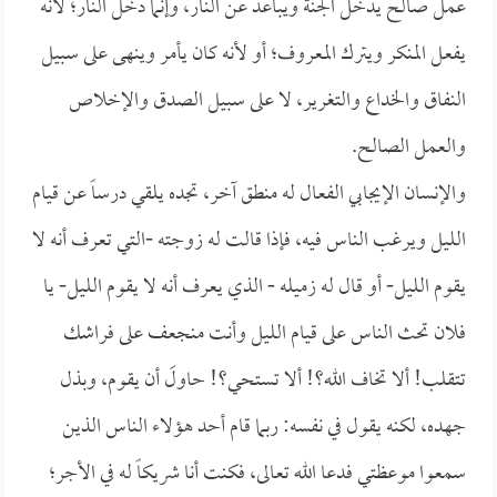
عمل صالح يدخل الجنة ويباعد عن النار، وإنما دخل النار؛ لأنه
يفعل المنكر ويترك المعروف؛ أو لأنه كان يأمر وينهى على سبيل
النفاق والخداع والتغرير، لا على سبيل الصدق والإخلاص
والعمل الصالح.
والإنسان الإيجابي الفعال له منطق آخر، تجده يلقي درساً عن قيام
الليل ويرغب الناس فيه، فإذا قالت له زوجته -التي تعرف أنه لا
يقوم الليل- أو قال له زميله - الذي يعرف أنه لا يقوم الليل- يا
فلان تحث الناس على قيام الليل وأنت منجعف على فراشك
تتقلب! ألا تخاف الله؟! ألا تستحي؟! حاولَ أن يقوم، وبذل
جهده، لكنه يقول في نفسه: ربما قام أحد هؤلاء الناس الذين
سمعوا موعظتي فدعا الله تعالى، فكنت أنا شريكاً له في الأجر؛