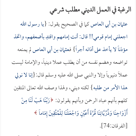
الرغبة في العمل الديني مطلب شرعي
عثمان بن أبي العاص
كما في الصحيح يقول: {
يا رسول الله
اجعلني إمام قومي!! قال: أنت إمامهم واقتدِ بأضعفهم، واتخذ
مؤذناً لا يأخذ على أذانه أجراً
} فـ
عثمان بن أبي العاص
لم يمنعه
تواضعه وهضم نفسه من أن يطلب عملا دينياً، والإمامة ليست
عملاً دنيوياً وإلا والنبي صلى الله عليه وسلم قال:{
إنا لا نولي
هذا الأمر من طلبه
} لكنه ديني، ولهذا وصف الله تعالى المتقين
كلهم بأنهم عباد الرحمن وبأنهم يقولون:
رَبَّنَا هَبْ لَنَا مِنْ
أَزْوَاجِنَا وَذُرِّيَّاتِنَا قُرَّةَ أَعْيُنٍ وَاجْعَلْنَا لِلْمُتَّقِينَ إِمَاماً
[الفرقان:74].