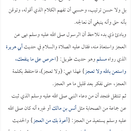
بل ولا حسن ترتيب، وحسبي أن تفهم الكلام الذي أقوله، وتوقن
بأنه حق وأنه ينبغي أن نعالجه.
وبادئ ذي بدء نلاحظ أن الرسول صلى الله عليه وسلم نهى عن
العجز واستعاذ منه، فقال عليه الصلاة والسلام في حديث
أبي هريرة
الذي رواه
مسلم
وهو حديث طويل: {
احرص على ما ينفعك،
واستعن بالله ولا تعجز
} فهذا نهي: (ولا تعجز)، فاحتفظ بكلمة
العجز، حتى نفكر بعد قليل ما هو العجز.
ثم تنتقل فتجد أن من دعاء النبي صلى الله عليه وسلم الذي ثبت
عن جماعة من الصحابة مثل
أنس بن مالك
أو غيره أنه كان صلى الله
عليه وسلم يستعيذ من العجز: {
أعوذ بك من العجز
} والحديث