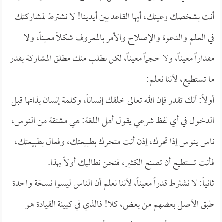
أنت بشخصك وعينك، أيها القاعد بين أيدينا! لا نشترط لمشاركتك
في العلم والدعوة والإصلاح والأمر بالمعروف شكلاً معيناً، ولا
مقداراً معيناً، ولا حجماً معيناً، لكن نطلب منك مطلق المشاركة بقدر
ما تستطيع، لأننا نعلم:
أولاً: أنك تقدر فإن الله تعالى خلقك إنساناً، وكلمة إنسان بذاتها قبل
الدخول في أي لفظ شرعي يقول أهل اللغة: هي مشتقة من النوس،
ناس ينوس إذا تحرك، إذن أنت متحرك بطبيعتك، وفعال بطبيعتك،
فأنت تستطيع أن تصنع الكثير، فنحن نطالبك أولاً بهذا.
ثانياً: لا نشترط قدراً معيناً، لأننا نعلم أن الناس ليسوا نسخة واحدة
طبق الأصل بعضهم من بعض، كلا! فالذي في كبينة القيادة هو