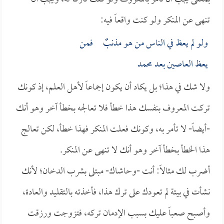
تنهى عن المنكر ولو كنت واقعاً فيه:
ولو لم يعظ في الناس من هو مذنبٌ فمن
يعظ العاصين بعد محمد
ولا شك في هذا؛ بل يكاد أن يكون إجماعاً لأهل العلم، إذ كونك
تركت المعروف بنفسك هذا خطأ فلا تعالجه بخطأ آخر وهو أنك
-أيضاً- لا تأمر به، وكونك فعلت المنكر فهذا خطأ، لكن تعالج
هذا الخطأ بخطأ آخر وهو أنك لا تنهى عن المنكر.
أضرب لك مثالاً: أنت -وحاشاك- مبتلى بشرب الدخان؛ لأنك
نشأت في بيئة لم تعودك على ترك هذا، فأخذته بالتقليد والعادة،
وأصبح صعباً عليك بسبب الإدمان تركه، فتزوجت ورزقت