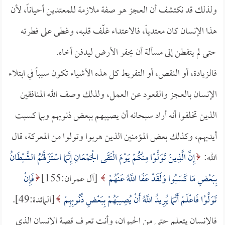
ولذلك قد نكتشف أن العجز هو صفة ملازمة للمعتدين أحياناً، لأن
هذا الإنسان كان معتدياً، فالاعتداء غلّف قلبه، وغطى على فطرته
حتى لم يتفطن إلى مسألة أن يحفر الأرض ليدفن أخاه.
فالزيادة، أو النقص، أو التفريط كل هذه الأشياء تكون سبباً في ابتلاء
الإنسان بالعجز والقعود عن العمل، ولذلك وصف الله المنافقين
الذين تخلفوا أنه أراد سبحانه أن يصيبهم ببعض ذنوبهم وبما كسبت
أيديهم، وكذلك بعض المؤمنين الذين هربوا وتولوا من المعركة، قال
الله:
إِنَّ الَّذِينَ تَوَلَّوْا مِنْكُمْ يَوْمَ الْتَقَى الْجَمْعَانِ إِنَّمَا اسْتَزَلَّهُمُ الشَّيْطَانُ
بِبَعْضِ مَا كَسَبُوا وَلَقَدْ عَفَا اللَّهُ عَنْهُمْ
[آل عمران:155]
فَإِنْ
تَوَلَّوْا فَاعْلَمْ أَنَّمَا يُرِيدُ اللَّهُ أَنْ يُصِيبَهُمْ بِبَعْضِ ذُنُوبِهِمْ
[المائدة:49].
فالإنسان يتعلم حتى من الحيوان، وأنت تعرف قصة الإنسان الذي