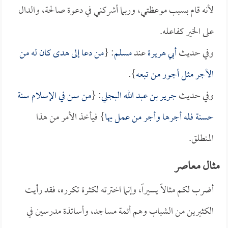
لأنه قام بسبب موعظتي، وربما أشركني في دعوة صالحة، والدال
على الخير كفاعله.
وفي حديث
أبي هريرة
عند
مسلم
: {
من دعا إلى هدى كان له من
الأجر مثل أجور من تبعه
}.
وفي حديث
جرير بن عبد الله البجلي
: {
من سن في الإسلام سنة
حسنة فله أجرها وأجر من عمل بها
} فيأخذ الأمر من هذا
المنطلق.
مثال معاصر
أضرب لكم مثالاً يسيراً، وإنما اخترته لكثرة تكرره، فقد رأيت
الكثيرين من الشباب وهم أئمة مساجد، وأساتذة مدرسين في