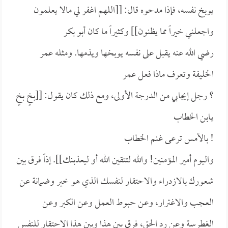
يوبخ نفسه، فإذا مدحوه قال: [[
اللهم اغفر لي مالا يعلمون
واجعلني خيراً مما يظنون]] وكثيراً ما كان
أبو بكر
رضي الله عنه يقبل على نفسه يوبخها ويذمها. ومثله
عمر
الخليفة وتعرف ماذا فعل
عمر
؟ رجل إيجابي من الدرجة الأولى، ومع ذلك كان يقول: [[
بخٍ بخٍ
يـ
ابن الخطاب
! بالأمس ترعى غنم
الخطاب
واليوم أمير المؤمنين! والله لتتقين الله أو ليعذبنك]]. إذاً فرق بين
شعورك بالازدراء والاحتقار لنفسك الذي هو خير وضمانة عن
العجب والاغترار، وعن حبوط العمل وعن الكبر وعن
الغطرسة وعن رد الحق، فرق بين هذا وبين هذا الاحتقار للنفس