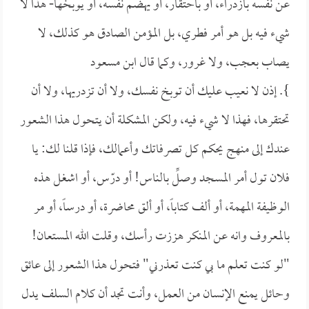
عن نفسه بازدراء، أو باحتقار، أو يهضم نفسه، أو يوبخها- هذا لا
شيء فيه بل هو أمر فطري، بل المؤمن الصادق هو كذلك، لا
يصاب بعجب، ولا غرور، وكما قال
ابن مسعود
}. إذن لا نعيب عليك أن توبخ نفسك، ولا أن تزدريها، ولا أن
تحتقرها، فهذا لا شيء فيه، ولكن المشكلة أن يتحول هذا الشعور
عندك إلى منهج يحكم كل تصرفاتك وأعمالك، فإذا قلنا لك: يا
فلان تول أمر المسجد وصلِّ بالناس! أو درّس، أو اشغل هذه
الوظيفة المهمة، أو ألف كتاباً، أو ألق محاضرة، أو درساً، أو مر
بالمعروف وانه عن المنكر هززت رأسك، وقلت الله المستعان!
"لو كنت تعلم ما بي كنت تعذرني" فتحول هذا الشعور إلى عائق
وحائل يمنع الإنسان من العمل، وأنت تجد أن كلام السلف يدل