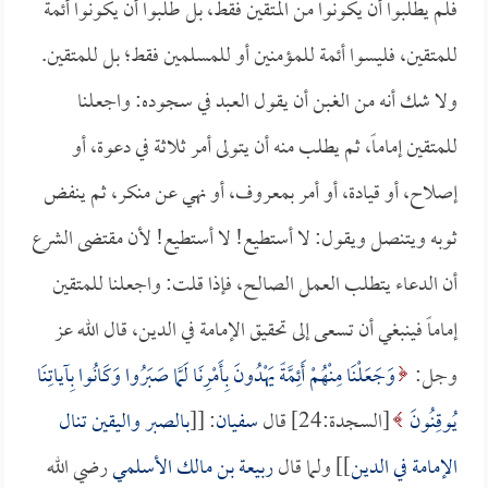
فلم يطلبوا أن يكونوا من المتقين فقط، بل طلبوا أن يكونوا أئمة
للمتقين، فليسوا أئمة للمؤمنين أو للمسلمين فقط؛ بل للمتقين.
ولا شك أنه من الغبن أن يقول العبد في سجوده: واجعلنا
للمتقين إماماً، ثم يطلب منه أن يتولى أمر ثلاثة في دعوة، أو
إصلاح، أو قيادة، أو أمر بمعروف، أو نهي عن منكر، ثم ينفض
ثوبه ويتنصل ويقول: لا أستطيع! لا أستطيع! لأن مقتضى الشرع
أن الدعاء يتطلب العمل الصالح، فإذا قلت: واجعلنا للمتقين
إماماً فينبغي أن تسعى إلى تحقيق الإمامة في الدين، قال الله عز
وجل:
وَجَعَلْنَا مِنْهُمْ أَئِمَّةً يَهْدُونَ بِأَمْرِنَا لَمَّا صَبَرُوا وَكَانُوا بِآياتِنَا
يُوقِنُونَ
[السجدة:24] قال
سفيان
: [[
بالصبر واليقين تنال
الإمامة في الدين
]] ولما قال
ربيعة بن مالك الأسلمي
رضي الله