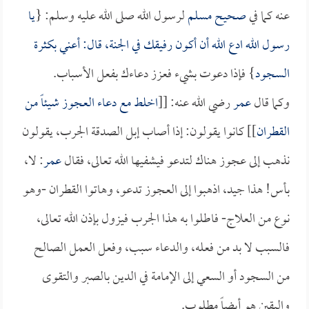
عنه كما في
صحيح مسلم
لرسول الله صلى الله عليه وسلم: {
يا
رسول الله ادع الله أن أكون رفيقك في الجنة، قال: أعني بكثرة
السجود
} فإذا دعوت بشيء فعزز دعاءك بفعل الأسباب.
وكما قال
عمر
رضي الله عنه: [[
اخلط مع دعاء العجوز شيئاً من
القطران
]] كانوا يقولون: إذا أصاب إبل الصدقة الجرب، يقولون
نذهب إلى عجوز هناك لتدعو فيشفيها الله تعالى، فقال
عمر
: لا،
بأس! هذا جيد، اذهبوا إلى العجوز تدعو، وهاتوا القطران -وهو
نوع من العلاج- فاطلوا به هذا الجرب فيزول بإذن الله تعالى،
فالسبب لا بد من فعله، والدعاء سبب، وفعل العمل الصالح
من السجود أو السعي إلى الإمامة في الدين بالصبر والتقوى
واليقين هو أيضاً مطلوب.