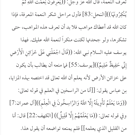
تعرف النعمة، قال الله عز وجل: ((
يَعْرِفُونَ نِعْمَتَ اللَّهِ ثُمَّ
يُنْكِرُونَهَا))[النحل:83] فأول مراحل شكر النعمة المعرفة، فإذا
كان الله قد أعطاك مواهب فلا بد أن تعرف هذه المواهب، حتى
تشكرها، ولو جحدتها لكنت منكراً لنعمة الله عليك. فهذا
يوسف عليه السلام نبي الله: ((
قَالَ اجْعَلْنِي عَلَى خَزَائِنِ الْأَرْضِ
إِنِّي حَفِيظٌ عَلِيمٌ))[يوسف:55] فما منعه أن يطالب بأن يكون
على خزائن الأرض لأنه يعلم أن الله تعالى قد اختصه بهذه المزايا،
بن عباس يقول: [[
أنا من الراسخين في العلم في قوله تعالى:
((وَمَا يَعْلَمُ تَأْوِيلَهُ إِلَّا اللَّهُ وَالرَّاسِخُونَ فِي الْعِلْمِ))[آل عمران:7]
وفي قوله تعالى: ((
مَا يَعْلَمُهُمْ إِلَّا قَلِيلٌ)) [الكهف:22] قال: أنا
من القليل الذي يعلمه]] فلم يمنعه تواضعه أن يقول هذا.