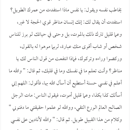
يخاطب نفسه ويقول: يا نفس ماذا استفدت من عمرك الطويل؟
استفدت أن يقال لك: إنك إنسان مناظر قوي الحجة لا غير،
وعما قليل تترك ذلك بالموت، بل وحتى في حياتك لو برز للناس
شخص أو شاب أقوى منك عبارة، لربما موهوا له بالقول،
وركضوا وراءه وتركوك، فماذا انتفعت من قول الناس لك يا
مناظر؟ وأنت تعلم ما في نفسك وما في قلبك، ثم قال: " والله ما
أعلم في نفسي حسنة أستطيع أن أسأل الله بها، فأقول: اللهم إني
أسألك كذا بكذا، وعما قليل أموت، فيقول الناس: مات الرجل
الصالح العالم الورع التقي، ووالله لو علموا حقيقتي ما دفنوني "
وكلام من هذا القبيل طويل. ثم قال: " والله لأنادين على نفسي