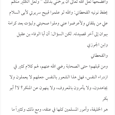
وأفضحها لعل الله تعالى أن يرحمني بذلك " ولعل الكثير منكم
يحفظ
نونيه القحطاني:
والله لو علموا قبيح سريرتي لأبى السلام
علي من يلقاني
ولأعرضوا عني وملوا صحبتي ولبؤت بعد كرامة
بهوان إلى آخر قصيدته. لكن السؤال: أن
أبا الوفاء بن عقيل
و
ابن الجوزي
و
القحطاني
ومن قبلهم؛ حتى الصحابة رضي الله عنهم، لهم كلام كثير في
ازدراء النفس، فهل هذا الشعور بالنفس جعلهم لا يعملون ولا
يجاهدون، ولا يأمرون بالمعروف، ولا ينهون عن المنكر؟ لا!
أبو
بكر
هو الخليفة، وأمور المسلمين كلها في عنقه، ومع ذلك وكثيراً ما