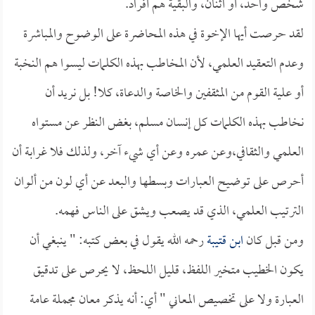
شخص واحد، أو اثنان، والبقية هم أفراد.
لقد حرصت أيها الإخوة في هذه المحاضرة على الوضوح والمباشرة
وعدم التعقيد العلمي، لأن المخاطب بهذه الكلمات ليسوا هم النخبة
أو علية القوم من المثقفين والخاصة والدعاة، كلا! بل نريد أن
نخاطب بهذه الكلمات كل إنسان مسلم، بغض النظر عن مستواه
العلمي والثقافي،وعن عمره وعن أي شيء آخر، ولذلك فلا غرابة أن
أحرص على توضيح العبارات وبسطها والبعد عن أي لون من ألوان
الترتيب العلمي، الذي قد يصعب ويشق على الناس فهمه.
ومن قبل كان
ابن قتيبة
رحمه الله يقول في بعض كتبه: " ينبغي أن
يكون الخطيب متخير اللفظ، قليل اللحظ، لا يحرص على تدقيق
العبارة ولا على تخصيص المعاني " أي: أنه يذكر معان مجملة عامة