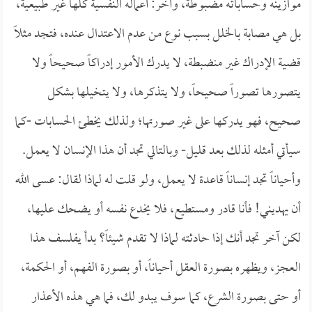
موازينه وحساباته مضبوطة، وآخر: أعماله النفسية كلها غير طبيعية،
بل هي مصابة بالخلل بسبب نوع من عدم الاعتدال عنده، فتجد مثلاً
قضية الإدراك غير منضبطة، لا يدرك الأمور إدراكاً صحيحاً ولا
يتصورها تصوراً صحيحاً، ولا يتذكرها، ولا يتخيلها بشكل
صحيح، فهو يدركها على غير صورتها؛ ولذلك يخطئ الحسابات -كما
سيأتي أمثله لذلك بعد قليل- وبالتالي تجد أن هذا الإنسان لا يعمل.
وأحياناً تجد إنساناً قاعدة لا يعمل، ولو قلت له لماذا لقال: عسى الله
أن يهديني! فأنا قادر ومستطيع، فلا يخدع نفسه أو يضحك عليها،
لكن آخر تجد أنك إذا حادثته لماذا لا تقدم شيئاً؟ بدأ يفلسف هذا
العجز، ويظهره بصورة العقل أحياناً، أو بصورة الفهم، أو الحكمة،
أو حتى بصورة الشرع، كما سوف يبدو لك، فما هي هذه الأعذار