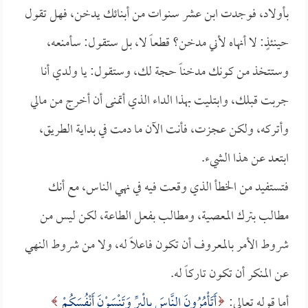
بأولاد، فوجدت ابن عشر سنوات من أبنائك يدخن، فهل تقول
حينئذٍ: لا أنهاه لأني مدخن؟ قطعاً لا، بل ستقول: سأمنعه،
وستتخذ من كونك مدخناً حجة لك، وستقول: يا ولدي أنا
جربت قبلك، وابتليت بهذا الداء الذي أتمنى أن أخرج من مالي
وأتركه، ولكن عجزت، فأنت الآن ما دمت في بداية الطريق،
ابتعد عن هذا الشيء.
فتستفيد من الخطأ الذي وقعت فيه في نهي الناس، مع أنك
مطالب بترك المعصية، ومطالب بفعل الطاعة، لكن ليس من
شروط الأمر بالمعروف أن تكون فاعلاً له، ولا من شروط النهي
عن المنكر أن تكون تاركاً له.
أما قوله تعالى:
أَتَأْمُرُونَ النَّاسَ بِالْبِرِّ وَتَنْسَوْنَ أَنْفُسَكُمْ