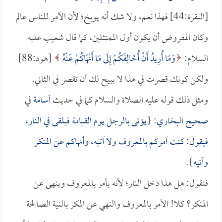
[البقرة:44] فهذا نعم، ولا شك أنه يوبخ؛ لأن الآمر للناس عالم
وكان المفروض أن يكون أول الممتثلين، كما قال شعيب عليه
السلام:
وَمَا أُرِيدُ أَنْ أُخَالِفَكُمْ إِلَى مَا أَنْهَاكُمْ عَنْهُ
[هود:88]
ولكن كونك قصرت في هذا لا يبيح لك أن تقصر في الثاني.
ومثل ذلك قوله عليه الصلاة والسلام كما في حديث
أسامة
في
صحيح البخاري
: {
يؤتى بالرجل يوم القيامة فيلقى في النار،
فيقول: كنت آمركم بالمعروف ولا آتيه، وأنهاكم عن المنكر
وآتيه
}.
فنقول: هل هذا دخل النار؛ لأنه يأمر بالمعروف وينهى عن
المنكر؟ كلا! الأمر بالمعروف والنهي عن المكر بالنية الصالحة