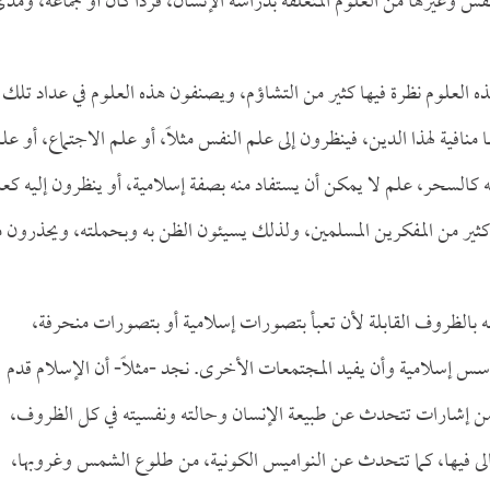
س وغيرها من العلوم المتعلقة بدراسة الإنسان، فرداً كان أو جماعة، ومد
 العلوم نظرة فيها كثير من التشاؤم، ويصنفون هذه العلوم في عداد تلك
نافية لهذا الدين، فينظرون إلى علم النفس مثلاً، أو علم الاجتماع، أو عل
نه كالسحر، علم لا يمكن أن يستفاد منه بصفة إسلامية، أو ينظرون إليه كع
ان كثير من المفكرين المسلمين، ولذلك يسيئون الظن به وبحملته، ويحذرون 
ه بالظروف القابلة لأن تعبأ بتصورات إسلامية أو بتصورات منحرفة،
أسس إسلامية وأن يفيد المجتمعات الأخرى. نجد -مثلاً- أن الإسلام قدم
يم من إشارات تتحدث عن طبيعة الإنسان وحالته ونفسيته في كل الظروف،
عالى فيها، كما تتحدث عن النواميس الكونية، من طلوع الشمس وغروبها،