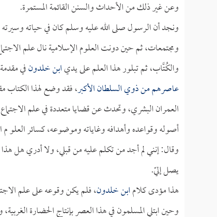
وعن غير ذلك من الأحداث والسنن القائمة المستمرة.
ونجد أن الرسول صلى الله عليه وسلم كان في حياته وسيرته ود
ومجتمعات، ثم حين دونت العلوم الإسلامية نال علم الاجتم
والكُتَّاب، ثم تبلور هذا العلم على يدي
ابن خلدون
في مقدمة 
عاصرهم من ذوي السلطان الأكبر
، فقد وضع لهذا الكتاب مقد
العمران البشري، وتحدث عن قضايا متعددة في علم الاجتماع، بل
أصوله وقواعده وأهدافه وغاياته وموضوعه، كسائر العلو م 
وقال: إنني لم أجد من تكلم عليه من قبلي، ولا أدري هل هذ
يصل إليّ.
هذا مؤدى كلام
ابن خلدون
، فلم يكن وقوعه على علم الاجتم
وحين ابتلي المسلمون في هذا العصر بإنتاج الحضارة الغربية،