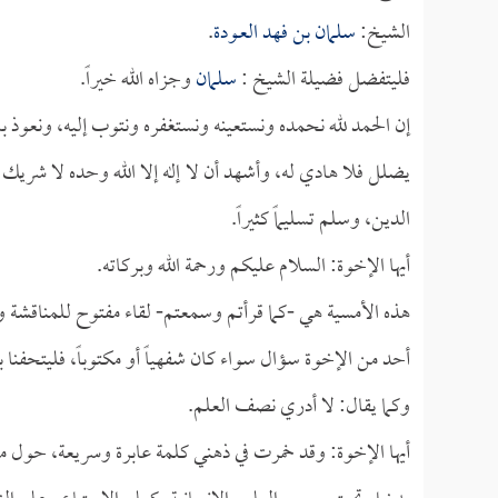
الشيخ:
سلمان بن فهد العـودة
.
فليتفضل فضيلة الشيخ :
سلمان
وجزاه الله خيراً.
إن الحمد لله نحمده ونستعينه ونستغفره ونتوب إليه، ونعوذ با
يضلل فلا هادي له، وأشهد أن لا إله إلا الله وحده لا شريك ل
الدين، وسلم تسليماً كثيراً.
أيها الإخوة: السلام عليكم ورحمة الله وبركاته.
هذه الأمسية هي -كما قرأتم وسمعتم- لقاء مفتوح للمناقشة وا
أحد من الإخوة سؤال سواء كان شفهياً أو مكتوباً، فليتحفنا ب
وكما يقال: لا أدري نصف العلم.
أيها الإخوة: وقد خمرت في ذهني كلمة عابرة وسريعة، حول مو