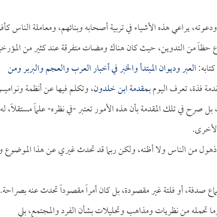
عوته، يراعي هذه الأشياء في تربية أصحابه وبنائهم، ومعاملة الناس كأفر
اع حظاً من التدوين، حيث كان هناك ومضات متفرقة عند كثير من المؤرخي
كتابه:
العبر وديوان المبتدأ والخبر في أخبار العرب والعجم والبربر ومن
مة فذة، تعرف اليوم بـ
مقدمة ابن خلدون
، وتكلم فيها عن أنظمة ونوامي
 صرح في تلك المقدمة بأن هذه الأمور تعتبر -في نظره- علماً مستقلاً، له
الأخرى.
ا ذهول من الناس ولا أظنه، ولكن ربما قد تحدث غيري عن هذا الموضوع ول
اع صدفة، أو فلتة غير مقصودة، بل كان أمراً مقصوداً تحدث عنه بصراحة.
 وما تحمله من نظريات ومذاهب وتحليلات بشأن الفرد والمجتمع، بلي