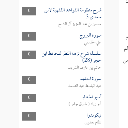
ى
شرح منظومة القواعد الفقهية لابن
0
سعدي 3
حسين بن عبد العزيز آل الشيخ
سورة البروج
م
0
علي الحذيفي
لم
سلسلة شرح نزهة النظر للحافظ ابن
0
من
حجر (28)
حاتم بن عارف الشريف
سورة الحديد
0
عبد الباسط عبد الصمد
أسير الخطايا
0
أبو زياد ( طارق جابر )
تيكوندوا
0
نظام يعقوبي