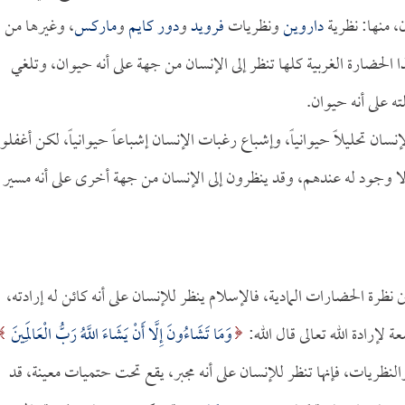
، منها: نظرية
داروين
ونظريات
فرويد
و
دور كايم
و
ماركس
، وغيرها من
 الحضارة الغربية كلها تنظر إلى الإنسان من جهة على أنه حيوان، وتلغي
ه على أنه حيوان.
سان تحليلاً حيوانياً، وإشباع رغبات الإنسان إشباعاً حيوانياً، لكن أغفلوا
 وجود له عندهم، وقد ينظرون إلى الإنسان من جهة أخرى على أنه مسير
نظرة الحضارات المادية، فالإسلام ينظر للإنسان على أنه كائن له إرادته،
لإرادة الله تعالى قال الله:
وَمَا تَشَاءُونَ إِلَّا أَنْ يَشَاءَ اللَّهُ رَبُّ الْعَالَمِينَ
غربية والنظريات، فإنها تنظر للإنسان على أنه مجبر، يقع تحت حتميات معينة، قد