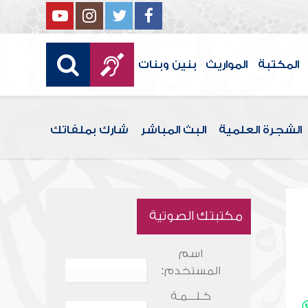
المكتبة
المواريث
بنين وبنات
الشجرة العلمية
البث المباشر
شارك بملفاتك
مكتبتك الصوتية
اسم
المستخدم:
كـلـــمـة