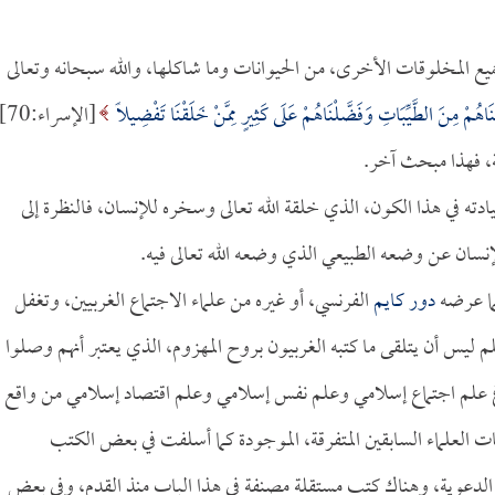
 جميع المخلوقات الأخرى، من الحيوانات وما شاكلها، والله سبحانه وتعالى
قْنَاهُمْ مِنَ الطَّيِّبَاتِ وَفَضَّلْنَاهُمْ عَلَى كَثِيرٍ مِمَّنْ خَلَقْنَا تَفْضِيلاً
[الإسراء:0
ة، فهذا مبحث آخر.
ادته في هذا الكون، الذي خلقة الله تعالى وسخره للإنسان، فالنظرة إلى
الإنسان عن وضعه الطبيعي الذي وضعه الله تعالى فيه.
ما عرضه
دور كايم
الفرنسي، أو غيره من علماء الاجتماع الغربيين، وتغفل
 ليس أن يتلقى ما كتبه الغربيون بروح المهزوم، الذي يعتبر أنهم وصلوا
صوغ علم اجتماع إسلامي وعلم نفس إسلامي وعلم اقتصاد إسلامي من واقع
ت العلماء السابقين المتفرقة، الموجودة كما أسلفت في بعض الكتب
الدعوية، وهناك كتب مستقلة مصنفة في هذا الباب منذ القدم، وفي بعض