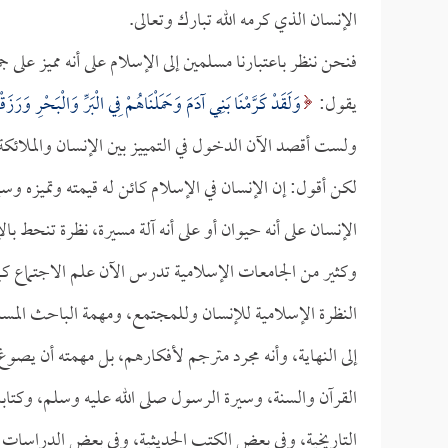
الإنسان الذي كرمه الله تبارك وتعالى.
فنحن ننظر باعتبارنا مسلمين إلى الإسلام على أنه مميز على
يقول:
وَلَقَدْ كَرَّمْنَا بَنِي آدَمَ وَحَمَلْنَاهُمْ فِي الْبَرِّ وَالْبَحْرِ وَرَزَ
ولست أقصد الآن الدخول في التمييز بين الإنسان والملائك
لكن أقول: إن الإنسان في الإسلام كائن له قيمته وتميزه وسي
الإنسان على أنه حيوان أو على أنه آلة مسيرة، نظرة تنحط ب
وكثير من الجامعات الإسلامية تدرس الآن علم الاجتماع ك
النظرة الإسلامية للإنسان وللمجتمع، ومهمة الباحث المسلم
إلى النهاية، وأنه مجرد مترجم لأفكارهم، بل مهمته أن ي
القرآن والسنة، وسيرة الرسول صلى الله عليه وسلم، وكتابا
التاريخية، وفي بعض الكتب الحديثية، وفي بعض الدراسات 