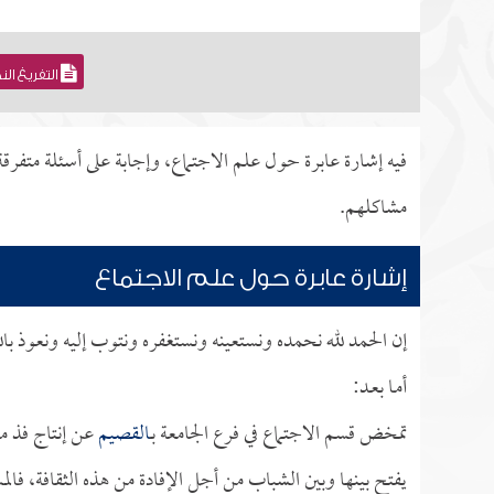
التفريغ ال
فيه إشارة عابرة حول علم الاجتماع، وإجابة على أسئلة م
مشاكلهم.
إشارة عابرة حول علم الاجتماع
إن الحمد لله نحمده ونستعينه ونستغفره ونتوب إليه ونعوذ بال
أمـا بعـد:
تمخض قسم الاجتماع في فرع الجامعة بـ
القصيم
عن إنتاج فذ من
يفتح بينها وبين الشباب من أجل الإفادة من هذه الثقافة، فال