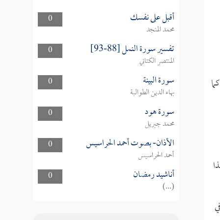
أقبل على نفسك
0
محمد المنجد
تفسير سورة النمل [88-93]
0
المنتصر الكتاني
سورة البينة
ما
0
بهاء الدين الطوالبة
سورة هود
0
محمد جبريل
الأذان- بصوت أحمد الحراسيس
0
أحمد الحراسيس
ذا
أناشيد رمضان
0
(...)
ي