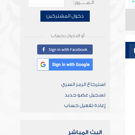
الـمـــــرور:
دخول المشتركين
أو الدخول بحساب
استرجاع الرمز السري
تسجيل عضو جديد
إعادة تفعيل حساب
البث المباشر