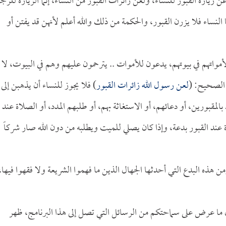
 زيارة القبور للنساء، ولعن زائرات القبور من النساء، إنما الزيارة للرج
 النساء فلا يزرن القبور، والحكمة من ذلك والله أعلم لأنهن قد يفتن أو
أمواتهم في بيوتهم، يدعون للأموات .. يترحمون عليهم وهم في البيوت، لا
ث الصحيح: (
لعن رسول الله زائرات القبور
) فلا يجوز للنساء أن يذهبن إلى
المقبورين، أو دعائهم، أو الاستغاثة بهم، أو طلبهم المدد، أو الصلاة عند
عند القبور بدعة، وإذا كان يصلي للميت ويطلبه من دون الله صار شركاً
 هذه البدع التي أحدثها الجهال الذين ما فهموا الشريعة ولا فقهوا فيها،
ال ما عرض على سماحتكم من الرسائل التي تصل إلى هذا البرنامج، ظهر