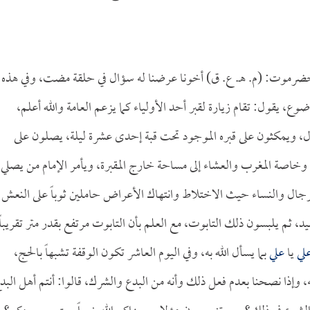
ضرموت: (م. هـ. ع. ق) أخونا عرضنا له سؤال في حلقة مضت، وفي هذه
ع، يقول: تقام زيارة لقبر أحد الأولياء كما يزعم العامة والله أعلم،
ول، ويمكثون على قبره الموجود تحت قبة إحدى عشرة ليلة، يصلون على
مع وخاصة المغرب والعشاء إلى مساحة خارج المقبرة، ويأمر الإمام من يصلي
الرجال والنساء حيث الاختلاط وانتهاك الأعراض حاملين ثوباً على النعش
يد، ثم يلبسون ذلك التابوت، مع العلم بأن التابوت مرتفع بقدر متر تقريباً
لي
يا
علي
بما يسأل الله به، وفي اليوم العاشر تكون الوقفة تشبهاً بالحج،
 وإذا نصحنا بعدم فعل ذلك وأنه من البدع والشرك، قالوا: أنتم أهل البد