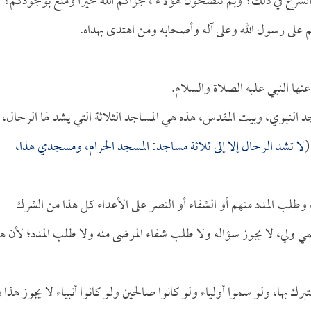
 الشرع في ذلك؟ وبم تنصحون هؤلاء ، جزاكم الله خيراً ومتع بوجودكم؟
م على رسول الله وعلى آله وأصحابه ومن اهتدى بهداه.
نها النبي عليه الصلاة والسلام.
د النبوي، وبيت المقدس، هذه هي المساجد الثلاثة التي يشد لها الرحال، ك
(
لا تشد الرحال إلا إلى ثلاثة مساجد: المسجد الحرام، ومسجدي هذا،
وطلب المدد منهم أو الشفاء أو النصر على الأعداء كل هذا من الشرك
مي ولي، لا يجوز سؤاله ولا طلب شفاء المرضى منه ولا طلب المدد؛ لأن ه
 بها، ولو سموا أولياء ولو كانوا صالحين ولو كانوا أنبياء لا يجوز هذا ف