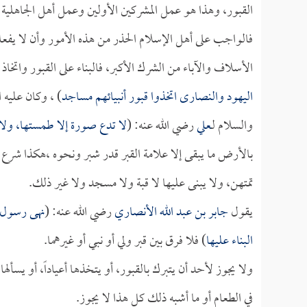
القبور، وهذا هو عمل المشركين الأولين وعمل أهل الجاهلية م
فالواجب على أهل الإسلام الحذر من هذه الأمور وأن لا يفعلوه
الأسلاف والآباء من الشرك الأكبر، فالبناء على القبور واتخاذ
اليهود والنصارى اتخذوا قبور أنبيائهم مساجد
) ، وكان عليه ا
والسلام لـ
علي
رضي الله عنه: (
لا تدع صورة إلا طمستها، ولا قب
بالأرض ما يبقى إلا علامة القبر قدر شبر ونحوه ،هكذا شرع ا
تمتهن، ولا يبنى عليها لا قبة ولا مسجد ولا غير ذلك.
يقول
جابر بن عبد الله الأنصاري
رضي الله عنه: (
نهى رسول ا
البناء عليها
) فلا فرق بين قبر ولي أو نبي أو غيرهما.
ولا يجوز لأحد أن يتبرك بالقبور، أو يتخذها أعياداً، أو يسألها
في الطعام أو ما أشبه ذلك كل هذا لا يجوز.