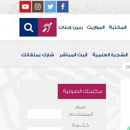
المكتبة
المواريث
بنين وبنات
الشجرة العلمية
البث المباشر
شارك بملفاتك
مكتبتك الصوتية
اسم
المستخدم:
كـلـــمـة