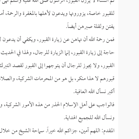
ثم النساء لا يزرن القبور، الرسول صلى الله عليه وسلم نهى عن
للقبور خاصة، يزورونها ويدعون لأهلها بالمغفرة والرحمة، أما
يفتن ولقلة صبرهن أيضاً.
فمن رحمة الله أن نهاهن عن زيارة القبور، ويكفي أن يدعون ل
حاجة إلى زيارة القبور، إنما الزيارة للرجال، ولهذا في الحدي
القبور، ولا يجوز للرجال أن يتوجهوا إلى القبور لقصد التبرك ب
قبورهم لا هذا منكر، بل هو من المحرمات الشركية، والصلاة 
أكبر نسأل الله العافية.
فالواجب على أهل الإسلام الحذر من هذه الأمور الشركية، ومن
ونسأل الله للجميع الهداية.
المقدم: اللهم آمين، جزاكم الله خيراً. سماحة الشيخ من خل