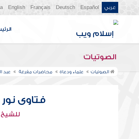
عربي
Español
Deutsch
Français
English
ia
الرئي
الصوتيات
الصوتيات
علماء ودعاة
محاضرات مفرغة
عبد ال
فتاوى نور عل
للشيخ : 