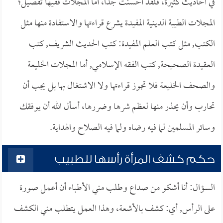
في أحاديث كثيرة، فلقد أحسنت جداً، أما المجلات ففيها تفصيل؛
المجلات الطيبة الدينية المفيدة يشرع قراءتها والاستفادة منها مثل
الكتب, مثل كتب العلم المفيدة: كتب الحديث الشريف, كتب
العقيدة الصحيحة, كتب الفقه الإسلامي, أما المجلات الخليعة
والصحف الخليعة فلا تجوز قراءتها ولا الاشتغال بها بل يجب أن
تحارب وأن يحذر منها لعظم شرها وضررها، أسأل الله أن يوفقك
وسائر المسلمين لما فيه رضاه ولما فيه الصلاح والهداية.
حكم كشف المرأة رأسها للطبيب
السؤال: أنا أشكو من صداع وطلب مني الأطباء أن أعمل صورة
على الرأس, أي: كشف بالأشعة، وهذا العمل يتطلب مني الكشف