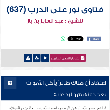
فتاوى نور على الدرب (637)
للشيخ : عبد العزيز بن باز
التفريغ النصي الكامل
اعتقاد أن هناك طائراً يأكل الأموات
بعد دفنهم والرد عليه
المقدم: بسم الله الرحمن الرحيم، الحمد لله رب العالمين، والصلاة