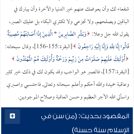
شفعاء لك وأن يعوضك عنهم خير الدنيا والآخرة وأن يبارك في
الباقين ويصلحهم, ولا تجزعي ولا تكثري البكاء بل عليك الصبر،
يقول الله جل وعلا:
وَبَشِّرِ الصَّابِرِينَ
*
الَّذِينَ إِذَا أَصَابَتْهُمْ مُصِيبَةٌ
قَالُوا إِنَّا لِلَّهِ وَإِنَّا إِلَيْهِ رَاجِعُونَ
[البقرة:155-156]، وقال سبحانه:
أُوْلَئِكَ عَلَيْهِمْ صَلَوَاتٌ مِنْ رَبِّهِمْ وَرَحْمَةٌ وَأُوْلَئِكَ هُمُ الْمُهْتَدُونَ
[البقرة:157]، فالصبر هو الواجب وقد يكون لك في ذلك خير كثير
وعاقبة حميدة والله أحكم وأعلم سبحانه وتعالى, فاحتسبي واصبري
واسألي الله الأجر العظيم وحسن العاقبة وصلاح الموجودين.
المقصود بحديث: (من سن في
الإسلام سنة حسنة)