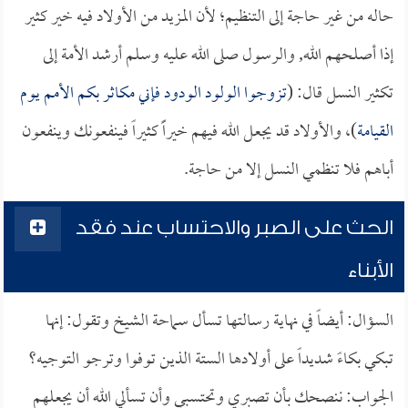
حاله من غير حاجة إلى التنظيم؛ لأن المزيد من الأولاد فيه خير كثير
إذا أصلحهم الله, والرسول صلى الله عليه وسلم أرشد الأمة إلى
تكثير النسل قال: (
تزوجوا الولود الودود فإني مكاثر بكم الأمم يوم
القيامة
)، والأولاد قد يجعل الله فيهم خيراًَ كثيراً فينفعونك وينفعون
أباهم فلا تنظمي النسل إلا من حاجة.
الحث على الصبر والاحتساب عند فقد
الأبناء
السؤال: أيضاً في نهاية رسالتها تسأل سماحة الشيخ وتقول: إنها
تبكي بكاءً شديداً على أولادها الستة الذين توفوا وترجو التوجيه؟
الجواب: ننصحك بأن تصبري وتحتسبي وأن تسألي الله أن يجعلهم