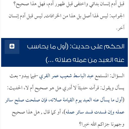
قبل آدم إنسان بدائي واختفى قبل ظهور آدم، فهل هذا صحيح؟
الجواب: ليس لهذا أصل بل هذا من الخرافات, ليس قبل آدم إنسان
آخر.
الحكم على حديث: (أول ما يحاسب
عنه العبد من عمله صلاته ...)
السؤال: المستمع
عبد الباسط شعيب عمر القري
-فيما يبدو- بعث
يسأل ويقول: قرأت حديثاً لا أدري هل هو صحيح أم لا، الحديث:
(
أول ما يسأل عنه العبد يوم القيامة صلاته، فإن صلحت صلح سائر
عمله وإن فسدت فسد سائر عمله
)، أو كما قال , هل هذا صحيح
وجهونا جزاكم الله خيرا؟