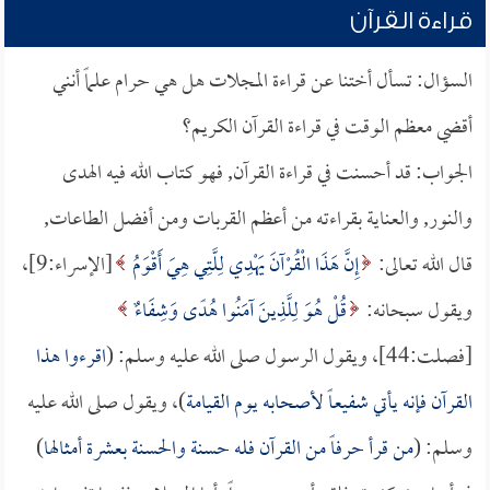
قراءة القرآن
السؤال: تسأل أختنا عن قراءة المجلات هل هي حرام علماً أنني
أقضي معظم الوقت في قراءة القرآن الكريم؟
الجواب: قد أحسنت في قراءة القرآن, فهو كتاب الله فيه الهدى
والنور, والعناية بقراءته من أعظم القربات ومن أفضل الطاعات,
قال الله تعالى:
إِنَّ هَذَا الْقُرْآنَ يَهْدِي لِلَّتِي هِيَ أَقْوَمُ
[الإسراء:9]،
ويقول سبحانه:
قُلْ هُوَ لِلَّذِينَ آمَنُوا هُدًى وَشِفَاءٌ
[فصلت:44]، ويقول الرسول صلى الله عليه وسلم: (
اقرءوا هذا
القرآن فإنه يأتي شفيعاً لأصحابه يوم القيامة
)، ويقول صلى الله عليه
وسلم: (
من قرأ حرفاً من القرآن فله حسنة والحسنة بعشرة أمثالها
)