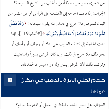
عن شعري وهو حرام ماذا أفعل، أطلب من الشيخ النصيحة؟
الجواب: إذا دعت الحاجة إلى الكشف على الرأس أو على عضو من
البدن للمرض فلا حرج في ذلك, الله يقول سبحانه:
وَقَدْ فَصَّلَ
لَكُمْ مَا حَرَّمَ عَلَيْكُمْ إِلَّا مَا اضْطُرِرْتُمْ إِلَيْهِ
[الأنعام:119]، فإذا
دعت الحاجة إلى كشف الطبيب على يدك أو رجلك أو رأسك أو
نحو ذلك فلا حرج في ذلك, وإن كان المرض يسيراً واستغنيت
وتركت ذلك لأن المرض يسير وله دواء ميسر فالحمد لله.
حكم تحلي المرأة بالذهب في مكان
عملها
السؤال: هل لبس الذهب للفتاة في العمل أو المدرسة حرام؟