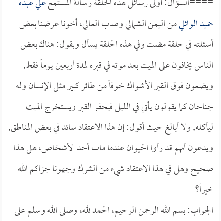
====السؤال: أولى رسائل هذه الحلقة رسالة المستمع
علي عبده
حميد الوائلي
من اليمن الشمالي وصاب العالي، أخونا عرضنا بعض
أسئلته في حلقة مضت وفي هذه الحلقة يسأل ويقول: هناك بعض
الناس يخافون على الميت بعد موته في قبره لمدة أربعين يوماً فقط,
ويضعون فوق القبر الأشواك خوفاً من طائر كبير مثل الإنسان وله
جناحان كما يقولون يأتي في الليل فيحفر القبر ويستخرج الميت
ليأكله, ولا أبالغ حيث أقول: إن هذا الاعتقاد سائد في بعض المناطق,
ويدعون أنهم قد رأوا الحيوان عندما مات أحد الأشخاص، هل هذا
صحيح وهل في هذا الاعتقاد شيء من الشرك وجهونا جزاكم الله
خيراً؟
الجواب: بسم الله الرحمن الرحيم، الحمد لله، وصلى الله وسلم على