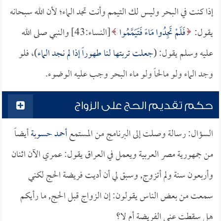
إذا كنت في البحر وليس لك التيمم وأنت تجد الماء؛ لأن الله سبحانه
يقول:
فَلَمْ تَجِدُوا مَاءً فَتَيَمَّمُوا
[النساء:43] والنبي صلى الله
عليه وسلم يقول: (
جعلت تربتها لنا طهوراً إذا لم نجد الماء
)، فلو
وجد الماء ولو مالحاً ولو ماء البحر وجب عليه الوضوء.
حكم تقديم الحج على الزواج
السؤال: رسالة وصلت إلى البرنامج من المستمع
أحمد حسوبة
أيضاً
من جمهورية مصر العربية ويعمل في العراق يقول: عمري الآن اثنان
وأربعون سنة ولم أتزوج, وسبق لي أن أديت فريضة الحج لكني
سمعت من بعض الناس يقولون: إن الزواج قبل الحج, ما رأيكم
هل سقطت عني الفريضة أم لا؟