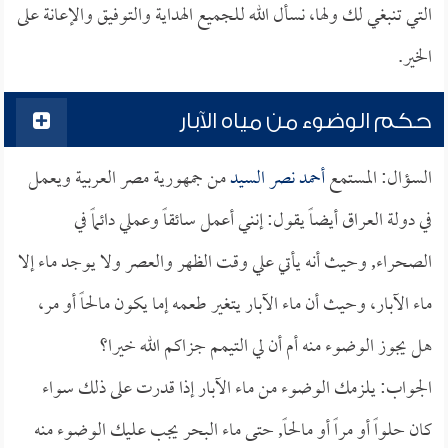
التي تنبغي لك ولها، نسأل الله للجميع الهداية والتوفيق والإعانة على
الخير.
حكم الوضوء من مياه الآبار
السؤال: المستمع
أحمد نصر السيد
من جمهورية مصر العربية ويعمل
في دولة العراق أيضاً يقول: إنني أعمل سائقاً وعملي دائماً في
الصحراء, وحيث أنه يأتي علي وقت الظهر والعصر ولا يوجد ماء إلا
ماء الآبار، وحيث أن ماء الآبار يتغير طعمه إما يكون مالحاً أو مر،
هل يجوز الوضوء منه أم أن لي التيمم جزاكم الله خيرا؟
الجواب: يلزمك الوضوء من ماء الآبار إذا قدرت على ذلك سواء
كان حلواً أو مراً أو مالحاً, حتى ماء البحر يجب عليك الوضوء منه