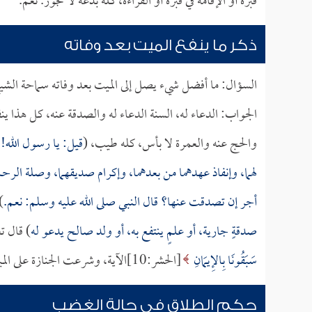
قبره أو الإقامة في قبره أو القراءة، كله بدعة لا تجوز. نعم.
ذكر ما ينفع الميت بعد وفاته
السؤال: ما أفضل شيء يصل إلى الميت بعد وفاته سماحة الش
الجواب: الدعاء له، السنة الدعاء له والصدقة عنه، كل هذا ينف
والحج عنه والعمرة لا بأس، كله طيب، (
قيل: يا رسول الله! 
لهما، وإنفاذ عهدهما من بعدهما، وإكرام صديقهما، وصلة الرحم 
أجر إن تصدقت عنها؟ قال النبي صلى الله عليه وسلم: نعم.
)
صدقةٍ جارية، أو علمٍ ينتفع به، أو ولد صالح يدعو له
) قال ت
سَبَقُونَا بِالإِيمَانِ
[الحشر:10]الآية، وشرعت الجنازة على الميت لهذا؛ يدعى له بعد موته، يترحم عليه في صلاة الجنازة.
حكم الطلاق في حالة الغضب