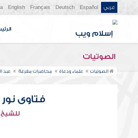
عربي
Español
Deutsch
Français
English
ia
الرئي
الصوتيات
الصوتيات
علماء ودعاة
محاضرات مفرغة
عبد ال
فتاوى نور عل
للشيخ : 