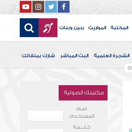
المكتبة
المواريث
بنين وبنات
الشجرة العلمية
البث المباشر
شارك بملفاتك
مكتبتك الصوتية
اسم
المستخدم:
كـلـــمـة