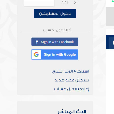
الـمـــــرور:
دخول المشتركين
أو الدخول بحساب
استرجاع الرمز السري
تسجيل عضو جديد
إعادة تفعيل حساب
البث المباشر