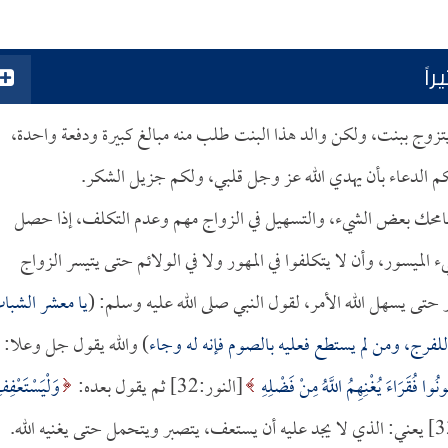
اً
زوج ببنت، ولكن والد هذا البنت طلب منه مبالغ كبيرة ودفعة واحدة،
 الدعاء بأن يهدي الله عز وجل قلبي، ولكم جزيل الشكر.
سامحك بعض الشيء، والتسهيل في الزواج مهم وعدم التكلف، إذا حصل
الميسور، وأن لا يتكلفوا في المهور ولا في الولائم حتى يتيسر الزواج
 حتى يسهل الله الأمر، لقول النبي صلى الله عليه وسلم: (
يا معشر الشبا
فرج، ومن لم يستطع فعليه بالصوم فإنه له وجاء
) والله يقول جل وعلا:
وا فُقَرَاءَ يُغْنِهِمُ اللَّهُ مِنْ فَضْلِهِ
[النور:32] ثم يقول بعده:
وَلْيَسْتَعْفِ