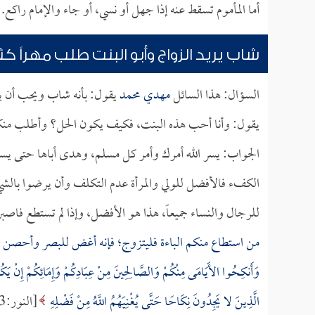
أما المأموم تسقط عنه إذا جهل أو نسي، أو جاء والإمام راكع.
شاب يريد الزواج وأبو البنت طلب مهراً كثير
السؤال: هذا السائل
مهدي محمد
يقول: بأنه شاب ويحب أن يت
يقول: وأنا أحب هذه البنت، فكيف يكون الحل؟ وأطلب منكم
الجواب: يسر الله أمرك وأمر كل مسلم، وهدى أباها حتى ي
الكفء فالأفضل للولي والمرأة عدم التكلف وأن يرضوا بالشيء 
للرجال والنساء جميعاً، هذا هو الأفضل، وإذا لم تستطع فاصبر
من استطاع منكم الباءة فليتزوج؛ فإنه أغض للبصر وأحصن لل
وَأَنكِحُوا الأَيَامَى مِنْكُمْ وَالصَّالِحِينَ مِنْ عِبَادِكُمْ وَإِمَائِكُمْ إِنْ يَكُونُ
الَّذِينَ لا يَجِدُونَ نِكَاحًا حَتَّى يُغْنِيَهُمُ اللَّهُ مِنْ فَضْلِهِ
[النور:33] يعني: الذي لا يجد عليه أن يستعف، يتصبر ويتحمل حتى يغنيه الله.