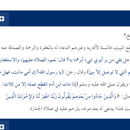
يخ؟
ع الميت، فالسنة لأقاربه وغيرهم الدعاء له بالمغفرة والرحمة والصدقة عنه
هل بقي من بر أبوي شيء أبرهما به؟ قال: نعم، الصلاة عليهما، والاستغفار
التي لا توصل إلا بهما
) وقال رجل: (
يا رسول الله! إن أمي ماتت، فهل له
 ويقول صلى الله عليه وسلم (
إذا مات ابن آدم انقطع عمله إلا من ثلاث:
عالى:
وَالَّذِينَ جَاءُوا مِنْ بَعْدِهِمْ يَقُولُونَ رَبَّنَا اغْفِرْ لَنَا وَلِإِخْوَانِنَا الَّذِينَ