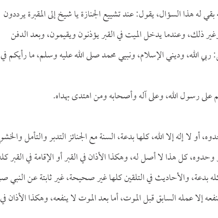
قي له هذا السؤال، يقول: عند تشييع الجنازة يا شيخ إلى المقبرة يرددون
 وغير ذلك، وعندما يدخل الميت في القبر يؤذنون ويقيمون، وبعد الدفن
قل: ربي الله، وديني الإسلام، ونبيي محمد صلى الله عليه وسلم، ما رأيكم في
م على رسول الله، وعلى آله وأصحابه ومن اهتدى بهداه.
، أو لا إله إلا الله، كلها بدعة، السنة مع الجنائز التدبر والتأمل والخشو
حدوه، كل هذا لا أصل له، وهكذا الأذان في القبر أو الإقامة في القبر كله
كله بدعة، والأحاديث في التلقين كلها غير صحيحة، غير ثابتة عن النبي صل
نفعه إلا عمله السابق قبل الموت، أما بعد الموت لا ينفعه، وهكذا الأذان في