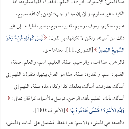
هذا المعنى: الاستواء.. الرحمة.. العلم.. القدرة، كلها معلومة، أما
الكيف غير معلوم، والإيمان بهذا واجب؛ نؤمن بأن الله سميع،
عليم، حكيم، رءوف، رحيم، قدير، سميع، بصير، لطيف.. إلى غير
ذلك من أسمائه، ولكن لا نكيفها، بل نقول:
لَيْسَ كَمِثْلِهِ شَيْءٌ وَهُوَ
السَّمِيعُ البَصِيرُ
[الشورى:11]، معناها حق.
فالرحمن: هذا اسم، والرحيم: صفة، العليم: اسم، والعلم: صفة،
القدير: اسم، والقدرة: صفة، هذا هو الفرق بينهما، فتقول: اللهم إني
أسألك بقدرتك، أسألك بعلمك كذا وكذا، هذه صفة، اللهم إني
أسألك بأنك العليم بأنك الرحمن، توسل بالأسماء، كما قال تعالى:
وَلِلَّهِ الأَسْمَاءُ الْحُسْنَى فَادْعُوهُ بِهَا
[الأعراف:180].
فالصفة هي المعنى، والاسم: هو اللفظ المشتمل على الذات والمعنى،