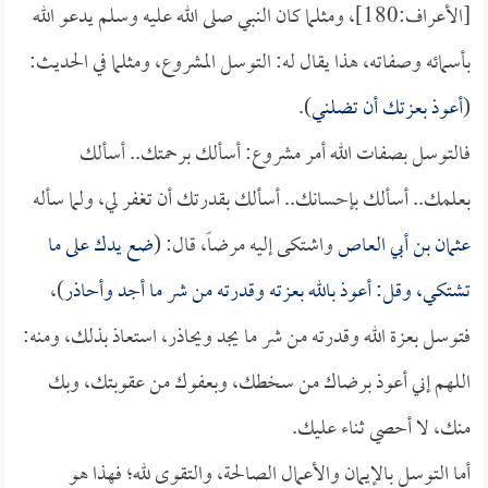
[الأعراف:180]، ومثلما كان النبي صلى الله عليه وسلم يدعو الله
بأسمائه وصفاته، هذا يقال له: التوسل المشروع، ومثلما في الحديث:
(
أعوذ بعزتك أن تضلني
).
فالتوسل بصفات الله أمر مشروع: أسألك برحمتك.. أسألك
بعلمك.. أسألك بإحسانك.. أسألك بقدرتك أن تغفر لي، ولما سأله
عثمان بن أبي العاص
واشتكى إليه مرضاً، قال: (
ضع يدك على ما
تشتكي، وقل: أعوذ بالله بعزته وقدرته من شر ما أجد وأحاذر
)،
فتوسل بعزة الله وقدرته من شر ما يجد ويحاذر، استعاذ بذلك، ومنه:
اللهم إني أعوذ برضاك من سخطك، وبعفوك من عقوبتك، وبك
منك، لا أحصي ثناء عليك.
أما التوسل بالإيمان والأعمال الصالحة، والتقوى لله؛ فهذا هو