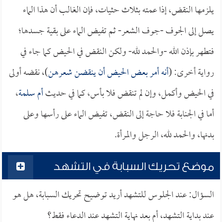
يلزمها النقض، إذا عمته بثلاث حثيات، فإن الغالب أن هذا الماء
يصل إلى الجوف -جوف الشعر- ثم تفيض الماء على بقية جسدها؛
فتطهر بإذن الله -والحمد لله- ولكن النقض في الحيض كما جاء في
رواية أخرى: (
أنه أمر بعض الحيض أن ينقضن شعرهن
)، نقضه أولى
في الحيض وأكمل، وإن لم تنقض فلا بأس، كما في حديث
أم سلمة
،
أما في الجنابة فلا حاجة إلى النقض، تفيض الماء على رأسها وعلى
بدنها، والحمد لله، الرجل والمرأة.
موضع تحريك السبابة في التشهد
السؤال: عند الجلوس للتشهد أريد توضيح تحريك السبابة، هل هو
عند بداية التشهد، أم بعد نهاية التشهد عند الدعاء فقط؟