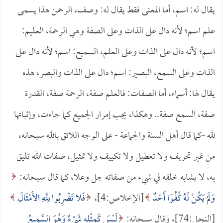
يقال له: اسم، أما المعنى فقط يقال له: وصف، الرحمن هذا يسمى
علم اسم؛ لأنه دال على الذات وعلى الصفة وهي الرحمة، العليم:
اسم؛ لأنه دال على الذات وعلى العلم، السميع: اسم؛ لأنه دال على
الذات وعلى السمع، البصير: اسم؛ دال على الذات والبصر، هذه
يقال لها: أسماء، أما الصفات: فالعلم صفة، الرحمة صفة، القدرة
صفة، السمع صفة.. وهكذا، يجب إمرار الجميع كما جاءت، وإثباتها
لله -كما قال أهل السنة والجماعة - على الوجه اللائق بالله سبحانه،
من غير تحريف ولا تعطيل ولا تكييف ولا تمثيل، صفات الله تليق
به، لا يشابه خلقه في شيء من صفاته جل وعلا، كما قال سبحانه:
وَلَمْ يَكُنْ لَهُ كُفُوًا أَحَدٌ
[الإخلاص:4]،
فَلا تَضْرِبُوا لِلَّهِ الأَمْثَالَ
[النحل:74]، وقال سبحانه:
لَيْسَ كَمِثْلِهِ شَيْءٌ وَهُوَ السَّمِيعُ