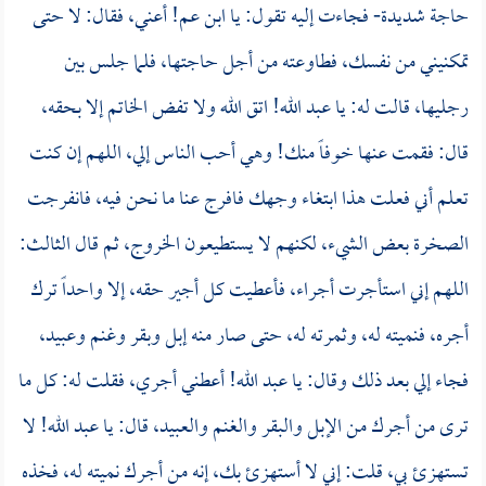
حاجة شديدة- فجاءت إليه تقول: يا ابن عم! أعني، فقال: لا حتى
تمكنيني من نفسك، فطاوعته من أجل حاجتها، فلما جلس بين
رجليها، قالت له: يا عبد الله! اتق الله ولا تفض الخاتم إلا بحقه،
قال: فقمت عنها خوفاً منك! وهي أحب الناس إلي، اللهم إن كنت
تعلم أني فعلت هذا ابتغاء وجهك فافرج عنا ما نحن فيه، فانفرجت
الصخرة بعض الشيء، لكنهم لا يستطيعون الخروج، ثم قال الثالث:
اللهم إني استأجرت أجراء، فأعطيت كل أجير حقه، إلا واحداً ترك
أجره، فنميته له، وثمرته له، حتى صار منه إبل وبقر وغنم وعبيد،
فجاء إلي بعد ذلك وقال: يا عبد الله! أعطني أجري، فقلت له: كل ما
ترى من أجرك من الإبل والبقر والغنم والعبيد، قال: يا عبد الله! لا
تستهزئ بي، قلت: إني لا أستهزئ بك، إنه من أجرك نميته له، فخذه