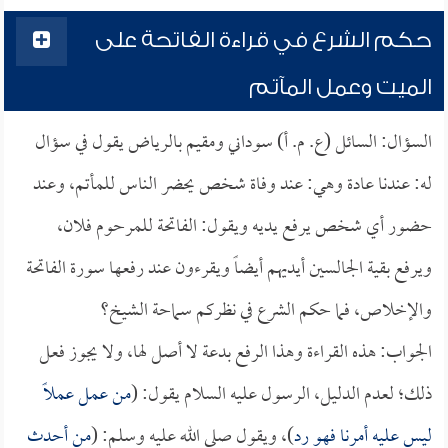
حكم الشرع في قراءة الفاتحة على
الميت وعمل المآتم
السؤال: السائل (ع. م. أ) سوداني ومقيم بالرياض يقول في سؤال
له: عندنا عادة وهي: عند وفاة شخص يحضر الناس للمأتم، وعند
حضور أي شخص يرفع يديه ويقول: الفاتحة للمرحوم فلان،
ويرفع بقية الجالسين أيديهم أيضاً ويقرءون عند رفعها سورة الفاتحة
والإخلاص، فما حكم الشرع في نظركم سماحة الشيخ؟
الجواب: هذه القراءة وهذا الرفع بدعة لا أصل لها، ولا يجوز فعل
ذلك؛ لعدم الدليل، الرسول عليه السلام يقول: (
من عمل عملاً
ليس عليه أمرنا فهو رد
)، ويقول صلى الله عليه وسلم: (
من أحدث