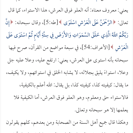
يعني: معروف معناه: أنه العلو فوق العرش، هذا الاستواء، كما قال
تعالى:
الرَّحْمَنُ عَلَى الْعَرْشِ اسْتَوَى
[طه:5]، وقال سبحانه:
إِنَّ
رَبَّكُمُ اللَّهُ الَّذِي خَلَقَ السَّمَوَاتِ وَالأَرْضَ فِي سِتَّةِ أَيَّامٍ ثُمَّ اسْتَوَى عَلَى
الْعَرْشِ
[الأعراف:54]، في سبعة مواضع من القرآن، صرح فيها
سبحانه بأنه استوى على العرش، يعني: ارتفع عليه، وعلا عليه جل
وعلا، استواءً يليق بجلاله، لا يشابه الخلق في استوائهم، ولا يكيف،
ما يقال: كيفيته كذا، كيفيته كذا، بل يقال: الله أعلم بالكيفية،
فالاستواء حق ومعلوم، وهو العلو فوق العرش، أما الكيفية فلا
يعلمها إلا هو سبحانه وتعالى.
وهكذا قال جميع أهل السنة من الصحابة ومن بعدهم، كلهم يقولون