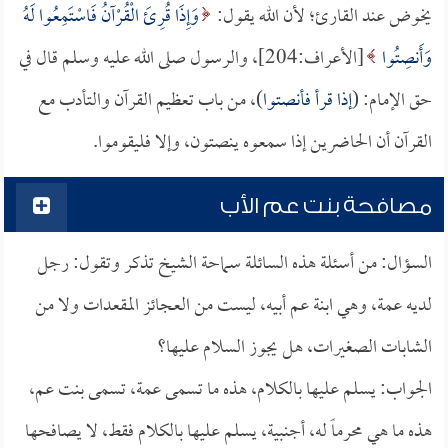
يخوض عند القارئ؛ لأن الله يقول:
وَإِذَا قُرِئَ الْقُرْآنُ فَاسْتَمِعُوا لَهُ
وَأَنصِتُوا
[الأعراف:204]، والرسول صلى الله عليه وسلم قال في
حق الإمام: (
إذا قرأ فأنصتوا
)، من باب تعظيم القرآن والتأدب مع
القرآن أن الحاضرين إذا سمعوه ينصتون، وإلا فليقوموا.
مصافحة بنت عم الأب
السؤال: من أسئلة هذه السائلة سماحة الشيخ تذكر وتقول: رجل
لديه عمة، وهي ابنة عم أبيه، ليست من العجائز المقعدات ولا من
الشابات الصغيرات، هل يجوز السلام عليها؟
الجواب: يسلم عليها بالكلام، هذه ما تسمى عمة، تسمى بنت عم،
هذه ما هي محرماً له، أجنبية، يسلم عليها بالكلام فقط، لا يصافحها