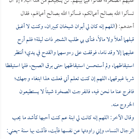
عليهم الصخرة؛ فقالوا فيما بينهم: لن ينجيكم من هذا البلاء إلا أن
تسألوا الله بصالح أعمالكم، فسألوا الله بصالح أعمالهم، فقال
أحدهم: (
اللهم إنه كان لي أبوان شيخان كبيران، وكنت لا أغبق
قبلهما أهلاً ولا مالاً، فنأى بي طلب الشجر ذات ليلة؛ فلم أرح
عليهما إلا وقد ناما، فوقفت على رءوسهما والقدح في يدي؛ أنتظر
استيقاظهما، ولم أستحسن استيقاظهما حتى برق الصبح، فلما استيقظا
شربا غبوقهما، اللهم إن كنت تعلم أني فعلت هذا ابتغاء وجهك؛
فافرج عنا ما نحن فيه، فانفرجت الصخرة شيئاً لا يستطيعون
الخروج منه.
وقال الآخر: اللهم إنه كانت لي ابنة عم كنت أحبها كأشد ما يحب
الرجال النساء، وإني راودتها عن نفسها فأبت، فألمت بها سنة -يعني: