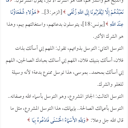
والذبح لهم والنذر لهم، هذا هو الشرك الأكبر، يقول المشركون:
مَا
نَعْبُدُهُمْ إِلَّا لِيُقَرِّبُونَا إِلَى اللَّهِ زُلْفَى
[الزمر:3]..
هَؤُلاءِ شُفَعَاؤُنَا
عِنْدَ اللَّهِ
[يونس:18]، يتوسلون بدعائهم، واستغاثتهم بهم، وهذا
هو الشرك الأكبر.
التوسل الثاني: التوسل بذواتهم، تقول: اللهم إني أسألك بذات
فلان، أسألك بنبيك فلان، اللهم إني أسالك بعبادك الصالحين، اللهم
إني أسألك بمحمد.. بموسى، هذا توسل ممنوع بدعة؛ لأنه وسيلة
للغلو والشرك.
التوسل الثالث: الجائز المشروع، وهو التوسل بأسماء الله وصفاته..
التوسل بأعمالك الصالحة.. بإيمانك، هذا التوسل المشروع، مثل ما
قال الله جل وعلا:
وَلِلَّهِ الأَسْمَاءُ الْحُسْنَى فَادْعُوهُ بِهَا