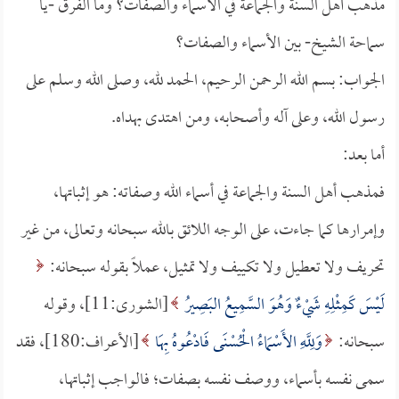
مذهب أهل السنة والجماعة في الأسماء والصفات؟ وما الفرق -يا
سماحة الشيخ- بين الأسماء والصفات؟
الجواب: بسم الله الرحمن الرحيم، الحمد لله، وصلى الله وسلم على
رسول الله، وعلى آله وأصحابه، ومن اهتدى بهداه.
أما بعد:
فمذهب أهل السنة والجماعة في أسماء الله وصفاته: هو إثباتها،
وإمرارها كما جاءت، على الوجه اللائق بالله سبحانه وتعالى، من غير
تحريف ولا تعطيل ولا تكييف ولا تمثيل، عملاً بقوله سبحانه:
لَيْسَ كَمِثْلِهِ شَيْءٌ وَهُوَ السَّمِيعُ البَصِيرُ
[الشورى:11]، وقوله
سبحانه:
وَلِلَّهِ الأَسْمَاءُ الْحُسْنَى فَادْعُوهُ بِهَا
[الأعراف:180]، فقد
سمى نفسه بأسماء، ووصف نفسه بصفات؛ فالواجب إثباتها،