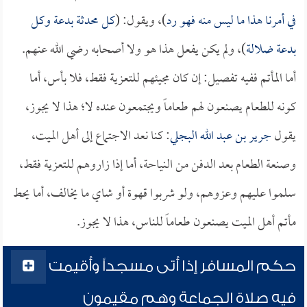
في أمرنا هذا ما ليس منه فهو رد
)، ويقول: (
كل محدثة بدعة وكل
بدعة ضلالة
)، ولم يكن يفعل هذا هو ولا أصحابه رضي الله عنهم.
أما المأتم ففيه تفصيل: إن كان مجيئهم للتعزية فقط، فلا بأس، أما
كونه للطعام يصنعون لهم طعاماً ويجتمعون عنده لا؛ هذا لا يجوز،
يقول
جرير بن عبد الله البجلي
: كنا نعد الاجتماع إلى أهل الميت،
وصنعة الطعام بعد الدفن من النياحة، أما إذا زاروهم للتعزية فقط،
سلموا عليهم وعزوهم، ولو شربوا قهوة أو شاي ما يخالف، أما يحط
مأتم أهل الميت يصنعون طعاماً للناس، هذا لا يجوز.
حكم المسافر إذا أتى مسجداً وأقيمت
فيه صلاة الجماعة وهم مقيمون