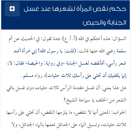
حكم نقض المرأة لشعرها عند غسل
الجنابة والحيض
السؤال: هذه أختكم في الله (أ. أ. ع) جدة تقول: في الحديث عن
أم
سلمة
رضي الله عنها قالت: (
قلت: يا رسول الله! إني امرأة أشد
شعر رأسي، أفأنقضه لغسل الجنابة -وفي رواية: والحيضة- فقال: لا،
إنما يكفيك أن تحثي على رأسك ثلاث حثيات
)، رواه
مسلم
.
هل هذا يعني: أن غسل مقدمة الرأس ثلاث حثيات دون غسل باقي
الشعر من الخلف يا سماحة الشيخ؟
الجواب: المعنى أنها لا تنقض، ما يلزمها النقض، أن تحثي على رأسها
ثلاث حثيات، وتسيل الماء على الجدائل تعمها بالماء الجدائل، ولا