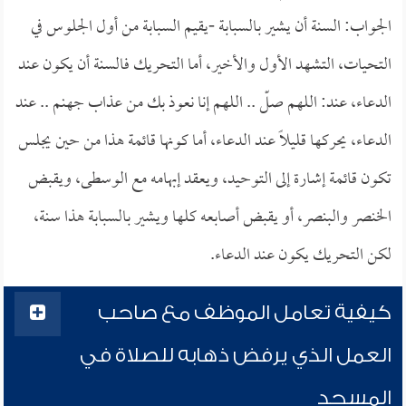
الجواب: السنة أن يشير بالسبابة -يقيم السبابة من أول الجلوس في
التحيات، التشهد الأول والأخير، أما التحريك فالسنة أن يكون عند
الدعاء، عند: اللهم صلّ .. اللهم إنا نعوذ بك من عذاب جهنم .. عند
الدعاء، يحركها قليلاً عند الدعاء، أما كونها قائمة هذا من حين يجلس
تكون قائمة إشارة إلى التوحيد، ويعقد إبهامه مع الوسطى، ويقبض
الخنصر والبنصر، أو يقبض أصابعه كلها ويشير بالسبابة هذا سنة،
لكن التحريك يكون عند الدعاء.
كيفية تعامل الموظف مع صاحب
العمل الذي يرفض ذهابه للصلاة في
المسجد