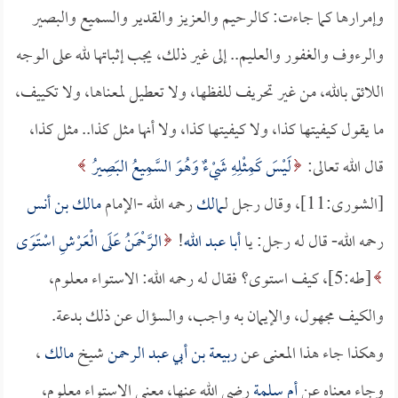
وإمرارها كما جاءت: كالرحيم والعزيز والقدير والسميع والبصير
والرءوف والغفور والعليم.. إلى غير ذلك، يجب إثباتها لله على الوجه
اللائق بالله، من غير تحريف للفظها، ولا تعطيل لمعناها، ولا تكييف،
ما يقول كيفيتها كذا، ولا كيفيتها كذا، ولا أنها مثل كذا.. مثل كذا،
قال الله تعالى:
لَيْسَ كَمِثْلِهِ شَيْءٌ وَهُوَ السَّمِيعُ البَصِيرُ
[الشورى:11]، وقال رجل لـ
مالك
رحمه الله -الإمام
مالك بن أنس
رحمه الله- قال له رجل: يا
أبا عبد الله
!
الرَّحْمَنُ عَلَى الْعَرْشِ اسْتَوَى
[طه:5]، كيف استوى؟ فقال له رحمه الله: الاستواء معلوم،
والكيف مجهول، والإيمان به واجب، والسؤال عن ذلك بدعة.
وهكذا جاء هذا المعنى عن
ربيعة بن أبي عبد الرحمن
شيخ
مالك
،
وجاء معناه عن
أم سلمة
رضي الله عنها، معنى الاستواء معلوم،