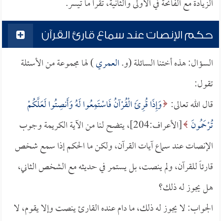
الزيادة مع الفاتحة في الأولى والثانية، تقرأ ما تيسر.
حكم الإنصات عند سماع قارئ القرآن
السؤال: هذه أختنا السائلة (و.
العمري
) لها مجموعة من الأسئلة
تقول:
قال الله تعالى:
وَإِذَا قُرِئَ الْقُرْآنُ فَاسْتَمِعُوا لَهُ وَأَنصِتُوا لَعَلَّكُمْ
تُرْحَمُونَ
[الأعراف:204]، يتضح لنا من الآية الكريمة وجوب
الإنصات عند سماع آيات القرآن، ولكن ما الحكم إذا سمع شخص
قارئاً للقرآن، ولم ينصت، بل يستمر في حديثه مع الشخص الثاني،
هل يجوز له ذلك؟
الجواب: لا يجوز له ذلك، ما دام عنده القارئ ينصت وإلا يقوم، لا