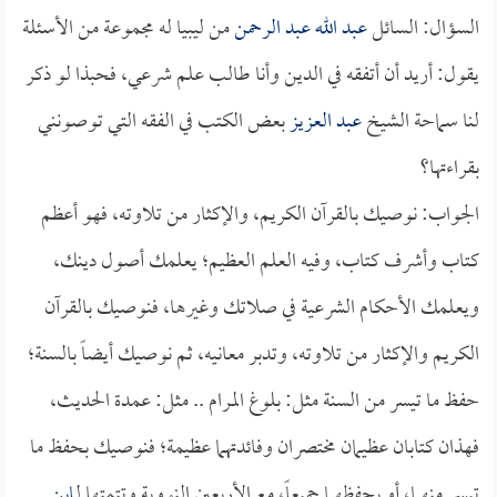
السؤال: السائل
عبد الله عبد الرحمن
من ليبيا له مجموعة من الأسئلة
يقول: أريد أن أتفقه في الدين وأنا طالب علم شرعي، فحبذا لو ذكر
لنا سماحة الشيخ
عبد العزيز
بعض الكتب في الفقه التي توصونني
بقراءتها؟
الجواب: نوصيك بالقرآن الكريم، والإكثار من تلاوته، فهو أعظم
كتاب وأشرف كتاب، وفيه العلم العظيم؛ يعلمك أصول دينك،
ويعلمك الأحكام الشرعية في صلاتك وغيرها، فنوصيك بالقرآن
الكريم والإكثار من تلاوته، وتدبر معانيه، ثم نوصيك أيضاً بالسنة؛
حفظ ما تيسر من السنة مثل: بلوغ المرام .. مثل: عمدة الحديث،
فهذان كتابان عظيمان مختصران وفائدتهما عظيمة؛ فنوصيك بحفظ ما
تيسر منهما، أو بحفظهما جميعاً، مع الأربعين النووية وتتمتها لـ
ابن