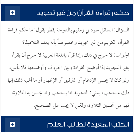
حكم قراءة القرآن من غير تجويد
السؤال: السائل سوداني ومقيم بالدوحة بقطر يقول: ما حكم قراءة
القرآن الكريم من غير تجويد وخصوصاً بأنه يعلم التلاميذ؟
الجواب: لا حرج في ذلك، إذا قرأه باللغة العربية لا حرج أن يقرأه
بغير التجويد إذا أوضح القراءة وبين الحروف وأوضحها فلا بأس،
ولو كان لا يحسن الإدغام أو الترقيق أو الإظهار أو ما أشبه ذلك إنما
ذلك مستحب، يعني: التجويد مما يستحب ومما يحسن به التلاوة،
فهو من تحسين التلاوة، ولكن لا يجب على الصحيح.
الكتب المفيدة لطالب العلم