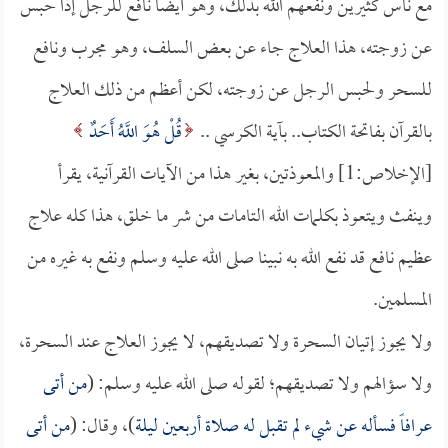
مع ناس كثيرين ونفعهم الله بذلك، وهو أيضاً نافع للرجل إذا حبس
عن زوجته، هذا العلاج جاء عن بعض السلف، وهو مجرب ونافع
للسحر ولحبس الرجل عن زوجته، لكن أعظم من ذلك العلاج
بالقرآن بفاتحة الكتاب.. بآية الكرسي ..
قُلْ هُوَ اللَّهُ أَحَدٌ
[الإخلاص:1] والمعوذتين، بغير هذا من الآيات القرآنية، يقرأ
وينفث ويتعوذ بكلمات الله التامات من شر ما خلق، هذا كله علاج
عظيم نافع قد نفع الله به نبينا صلى الله عليه وسلم ونفع به غيره من
المسلمين.
ولا يجوز إتيان السحرة ولا تصديقهم، لا يجوز العلاج عند السحرة،
ولا سؤالهم ولا تصديقهم؛ لقوله صلى الله عليه وسلم: (
من أتى
عرافاً فسأله عن شيء لم تقبل له صلاة أربعين ليلة
)، وقال: (
من أتى