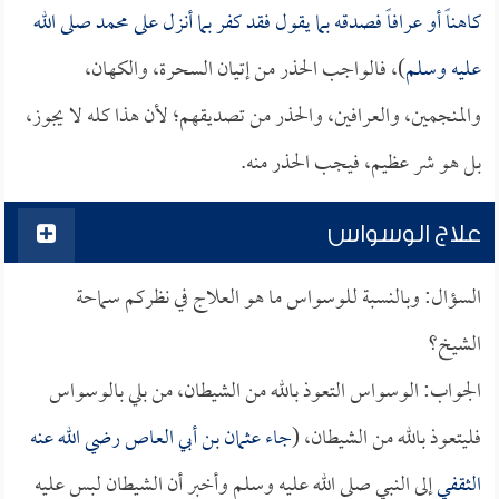
كاهناً أو عرافاً فصدقه بما يقول فقد كفر بما أنزل على محمد صلى الله
عليه وسلم
)، فالواجب الحذر من إتيان السحرة، والكهان،
والمنجمين، والعرافين، والحذر من تصديقهم؛ لأن هذا كله لا يجوز،
بل هو شر عظيم، فيجب الحذر منه.
علاج الوسواس
السؤال: وبالنسبة للوسواس ما هو العلاج في نظركم سماحة
الشيخ؟
الجواب: الوسواس التعوذ بالله من الشيطان، من بلي بالوسواس
فليتعوذ بالله من الشيطان، (
جاء
عثمان بن أبي العاص
رضي الله عنه
الثقفي
إلى النبي صلى الله عليه وسلم وأخبر أن الشيطان لبس عليه