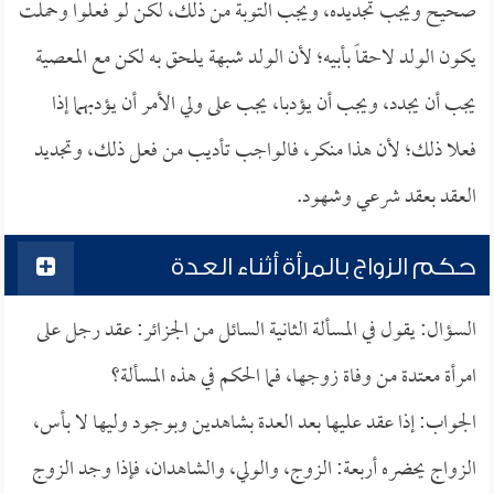
صحيح ويجب تجديده، ويجب التوبة من ذلك، لكن لو فعلوا وحملت
يكون الولد لاحقاً بأبيه؛ لأن الولد شبهة يلحق به لكن مع المعصية
يجب أن يجدد، ويجب أن يؤدبا، يجب على ولي الأمر أن يؤدبهما إذا
فعلا ذلك؛ لأن هذا منكر، فالواجب تأديب من فعل ذلك، وتجديد
العقد بعقد شرعي وشهود.
حكم الزواج بالمرأة أثناء العدة
السؤال: يقول في المسألة الثانية السائل من الجزائر: عقد رجل على
امرأة معتدة من وفاة زوجها، فما الحكم في هذه المسألة؟
الجواب: إذا عقد عليها بعد العدة بشاهدين وبوجود وليها لا بأس،
الزواج يحضره أربعة: الزوج، والولي، والشاهدان، فإذا وجد الزوج