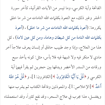
الفاتحة وآية الكرسي، وما تيسر من الآيات القرآنية، كآخر سورة
الحشر وغير ذلك، مع التعوذ بكلمات الله التامات من شر ما خلق
يكررها: (
أعوذ بكلمات الله التامات من شر ما خلق
) ، (
أعوذ
بكلمات الله التامة من كل شيطان وهامة، ومن كل عين لامة
) ، كل
هذا من العلاج، وإذا وجد طبيب حاذق أو إنسان يعرف علاجاً آخر
مادي لا منكر فيه ولا شبهة فيه فلا بأس، مثل: كونه يأخذ سبع
ورقات من السدر الأخضر ويدقها بين حجرين ثم يقرأ فيهما آية
الكرسي و
قُلْ يَا أَيُّهَا الْكَافِرُونَ
[الكافرون:1]، و
قُلْ هُوَ اللَّهُ
أَحَدٌ
[الإخلاص:1]، والمعوذتين وفاتحة الكتاب ثم يشرب منها
ويغتسل، هذا مجرب في علاج السحر، وقد نفع كثيراً، وقد استعملناه