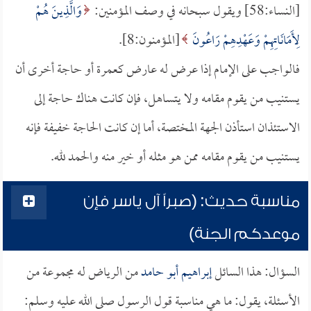
[النساء:58] ويقول سبحانه في وصف المؤمنين:
وَالَّذِينَ هُمْ
لِأَمَانَاتِهِمْ وَعَهْدِهِمْ رَاعُونَ
[المؤمنون:8].
فالواجب على الإمام إذا عرض له عارض كعمرة أو حاجة أخرى أن
يستنيب من يقوم مقامه ولا يتساهل، فإن كانت هناك حاجة إلى
الاستئذان استأذن الجهة المختصة، أما إن كانت الحاجة خفيفة فإنه
يستنيب من يقوم مقامه ممن هو مثله أو خير منه والحمد لله.
مناسبة حديث: (صبراً آل ياسر فإن
موعدكم الجنة)
السؤال: هذا السائل
إبراهيم أبو حامد
من الرياض له مجموعة من
الأسئلة، يقول: ما هي مناسبة قول الرسول صلى الله عليه وسلم: