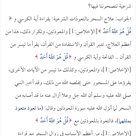
شرعية تنصحوننا فيها؟
الجواب: علاج السحر بالتعوذات الشرعية: بقراءة آية الكرسي و
قُلْ هُوَ اللَّهُ أَحَدٌ
[الإخلاص:1] والمعوذتين، وتكرار ذلك، هذا من
أعظم العلاج، تدبر القرآن والاستفادة من القرآن، يقرأ ما تيسر من
القرآن .. الفاتحة وآية الكرسي و
قُلْ هُوَ اللَّهُ أَحَدٌ
[الإخلاص:1]، والمعوذتين، وكذلك ما تيسر من الآيات الأخرى،
يقرؤها على المسحور حتى يخلصه الله من ذلك، وقد أخبر النبي
صلى الله عليه وسلم أن الله جل وعلا أزال عنه ما قد أصابه من
السحر لما أنزل الله عليه سورة المعوذتين وقال: (
ما تعوذ متعوذ
بمثلهما
)، فالتعوذ بالمعوذتين مع
قُلْ هُوَ اللَّهُ أَحَدٌ
[الإخلاص:1]، من أعظم الأسباب في زوال السحر مع قراءة