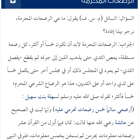
الرضعات المحرمة
السؤال: السائل (م. س. ف) يقول: ما هي الرضعات المحرمة،
نرجو بهذا إفادة؟
الجواب: الرضعات المحرمة لابد أن تكون خمساً أو أكثر، كل رضعة
مستقلة، يمص الثدي حتى يذهب اللبن إلى جوفه ثم يقطع -يفصل
الثدي- ثم يعود في المجلس ذلك أو في مجلس آخر حتى يكمل خمساً
على ثدي واحد أو على الثديين، هذا هو الرضاع الشرعي المحرم؛
خمساً فأكثر؛ لقوله صلى الله عليه وسلم لـ
سهلة بنت سهيل
:
(
أرضعي
سالماً
خمس رضعات تحرمي عليه
) ولما ثبت في الصحيح
عن
عائشة
رضي الله عنها قالت: كان فيما أنزل من القرآن عشر
رضعات معلومات يحرمن ثم نسخن بخمس معلومات، فتوفي النبي