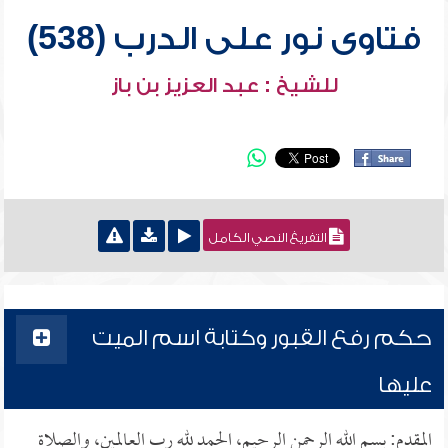
فتاوى نور على الدرب (538)
للشيخ : عبد العزيز بن باز
التفريغ النصي الكامل
حكم رفع القبور وكتابة اسم الميت
عليها
المقدم: بسم الله الرحمن الرحيم، الحمد لله رب العالمين، والصلاة