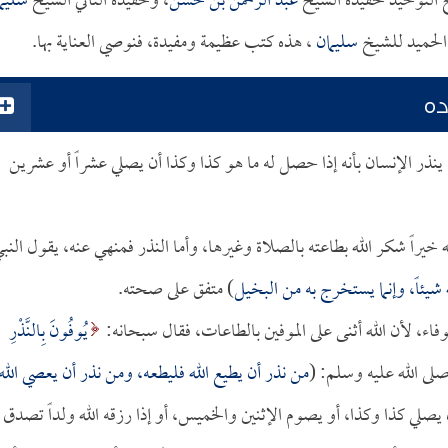
التوحيد لحفيده الشيخ
عبد الرحمن بن حسن
، وحفيده الثاني الشيخ
سليم
 الحميد للشيخ
سليمان
، هذه كتب عظيمة ومفيدة، فنوصي العناية بها.
ده
نذر الإنسان بأنه إذا حصل له ما هو كذا وكذا أن يصلي عشراً أو عشرين
 خيراً شكر الله بطاعته بالصلاة وغيرها، وأما النذر فمنهي عنه، يقول النب
ه شيئاً، وإنما يستخرج به من البخيل
) متفق على صحته.
اء، لأن الله أثنى على الموفين بالطاعات، فقال سبحانه:
يُوفُونَ بِالنَّذْرِ
من نذر أن يطيع الله فليطعه، ومن نذر أن يعصي الله
 يصلي كذا وكذا، أو يصوم الإثنين والخميس، أو إذا رزقه الله ولداً تصدق