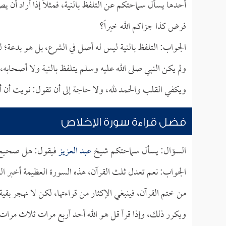
أحدها يسأل سماحتكم عن التلفظ بالنية، فمثلاً إذا أراد أن
فرض كذا جزاكم الله خيراً؟
الجواب: التلفظ بالنية ليس له أصل في الشرع، بل هو بدعة؛ ل
ولم يكن النبي صلى الله عليه وسلم يتلفظ بالنية ولا أصحابه،
ويكفي القلب والحمد لله، ولا حاجة إلى أن تقول: نويت أن أ
فضل قراءة سورة الإخلاص
السؤال: يسأل سماحتكم شيخ
عبد العزيز
فيقول: هل صحيح أ
الجواب: نعم تعدل ثلث القرآن، هذه السورة العظيمة أخبر النبي
من ختم القرآن، فينبغي الإكثار من قراءتها، لكن لا نهجر بقية
ويكرر ذلك، وإذا قرأ قل هو الله أحد أربع مرات ثلاث مرات ل