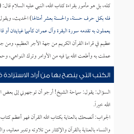
كله، بل هو مأمور بقراءة كتاب الله، النبي عليه السلام قال: (
فله بكل حرف حسنة، والحسنة بعشر أمثالها
) الحديث، ويقول 
يعملون به تقدمه سورة البقرة وآل عمران كأنهما غيايتان أو
عظيم في قراءة القرآن الكريم من جهة الأجر العظيم، ومن 
عملت به وأطعت الله بما فيه من الأوامر وترك النواهي، وحجة 
الكتب التي ينصح بها من أراد الاستزادة ف
السؤال: يقول: سماحة الشيخ! أرجو أن توجهوني إلى بعض الكت
الله خيراً.
الجواب: أنصحك بالعناية بكتاب الله القرآن فهو أعظم كت
والنساء بالعناية بالقرآن والإكثار من تلاوته وتدبر معانيه،