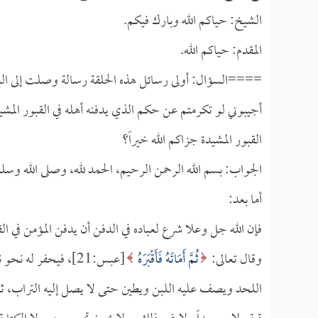
الشيخ: حياكم الله وبارك فيكم.
المقدم: حياكم الله.
====السؤال: أولى رسائل هذه الحلقة رسالة وصلت إلى الب
أجيبوني لو تكرمتم عن حكم الذي يدفنه أهله في القبور المشي
القبور المشيدة جزاكم الله خيراً؟
الجواب: بسم الله الرحمن الرحيم، الحمد لله، وصلى الله وسل
أما بعد:
فإن الله جل وعلا شرع لعباده في الدفن أن يدفن المؤمن في الق
وقال تعالى:
ثُمَّ أَمَاتَهُ فَأَقْبَرَهُ
[عبس:21]، فيحفر له
اللحد ويصف عليه اللبن ويطين حتى لا يصل إليه التراب، ثم يد