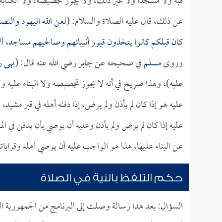
قبة ولا مسجداً ولا غير ذلك، ولا يجوز تجصيصه، ولا الكتابة 
عن ذلك، قال عليه الصلاة والسلام: (
لعن الله اليهود والنص
كان قبلكم كانوا يتخذون قبور أنبيائهم وصالحيهم مساجد، أل
وروى
مسلم
في صحيحه عن
جابر
رضي الله عنه قال: (
نهى ر
عليه
)، وهذا صريح في أنه لا يجوز تجصيصه ولا البناء عليه ولا
عليه هو إذا كان لم يأذن ولم يرض، إذا دفنه أهله في قبر مشي
عليه إذا كان لم يرض ولم يأذن وعليه أن يوصي بأن يدفن في الم
عن البناء عليها، هذا هو الواجب عليه أن يوصي أهله وقرابات
حكم التلفظ بالنية في الصلاة
السؤال: بعد هذا رسالة وصلت إلى البرنامج من الجمهورية الع