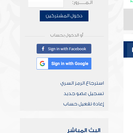
الـمـــــرور:
دخول المشتركين
أو الدخول بحساب
استرجاع الرمز السري
تسجيل عضو جديد
إعادة تفعيل حساب
البث المباشر