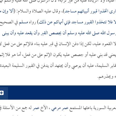
عليه، ولا الزيادة عليه من غير ترابه؛ لأن الرسول صلى الله عليه وسلم نه
ارى اتخذوا قبور أنبيائهم مساجد
)، وقال عليه الصلاة والسلام: (
ألا وإن 
ا فلا تتخذوا القبور مساجد فإني أنهاكم عن ذلك
) رواه
مسلم
في الصحيح
سول الله صلى الله عليه وسلم أن يجصص القبر وأن يقعد عليه وأن يبنى
 القعود عليه، لكن إذا دفن الإنسان في قبر عليه بناء فالإثم على من فعل لا
د، يعني قد بني عليه أو جصص عليه يكون الإثم على من فعل، أما هو فلا إثم
قابر السليمة، عليه أن يوصي وأن يجتهد أن يدفن في القبور السليمة البعيدة
ه ويحذرهم.
ربية السورية باعثها المستمع
عمر مرعي
، الأخ
عمر
له جمع من الأسئلة ف