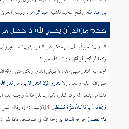
كتاب التوحيد، كشف الشبهات، ثلاثة الأصول، وهكذا شرح 
بن عبد الله
، وفتح المجيد للشيخ
عبد الرحمن
، وتيسير العزيز
حكم من نذر أن يصلي لله إذا حصل مرا
السؤال: أخيراً يسأل سماحتكم عن النذر، يقول: هل يجوز أن ي
ركعة أو أكثر أو أقل جزاكم الله خيراً؟
الجواب: النذر منهي عنه، لا ينبغي النذر، ولكن متى رزقه الله
صلى الله عليه وسلم: (
لا تنذروا فإن النذر لا يرد من قدر الل
فالمؤمن ينبغي له ترك النذر، لكن إن نذر طاعة وجب عليه الوف
وَيَخَافُونَ يَوْمًا كَانَ شَرُّهُ مُسْتَطِيرًا
[الإنسان:7]، وقال النبي صلى الله عليه وسلم: (
فلا يعصه
) خرجه
البخاري
رحمه الله في صحيحه، فإذا نذر أن