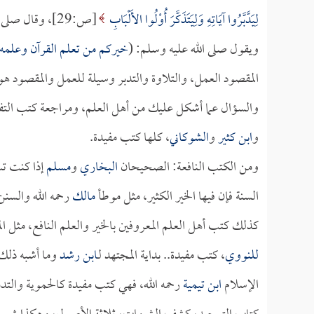
لِيَدَّبَّرُوا آيَاتِهِ وَلِيَتَذَكَّرَ أُوْلُوا الأَلْبَابِ
[ص:29]، وقال صلى الله عليه وسلم: (
ويقول صلى الله عليه وسلم: (
خيركم من تعلم القرآن وعلمه
المقصود العمل، والتلاوة والتدبر وسيلة للعمل والمقصود هو 
والسؤال عما أشكل عليك من أهل العلم، ومراجعة كتب التفس
و
ابن كثير
و
الشوكاني
، كلها كتب مفيدة.
ومن الكتب النافعة: الصحيحان
البخاري
و
مسلم
إذا كنت تس
السنة فإن فيها الخير الكثير، مثل موطأ
مالك
رحمه الله والسنن
كذلك كتب أهل العلم المعروفين بالخير والعلم النافع، مثل الم
للنووي
، كتب مفيدة.. بداية المجتهد لـ
ابن رشد
وما أشبه ذلك
الإسلام
ابن تيمية
رحمه الله، فهي كتب مفيدة كالحموية والت