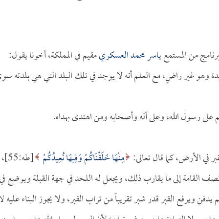
رنامج من المستمع
ياسر محمد العسكري
مقيم في المملكة، أخونا يقول:
دة وهو غير راضٍ، مع العلم أنه لا يوجد في تلك البلد التي هي بلدته سو
م على رسول الله، وعلى آله وأصحابه ومن اهتدى بهداه.
بر في الأرض، كما قال تعالى:
مِنْهَا خَلَقْنَاكُمْ وَفِيهَا نُعِيدُكُمْ
[طه:55]،
 نحو نصف القامة إلى ما يقارب ذلك، ويجعل له اللحد في جهة القبلة ويوضع في
فن ويرفع القبر قدر شبر تقريباً من تراب القبر، ولا يجوز البناء عليه لا