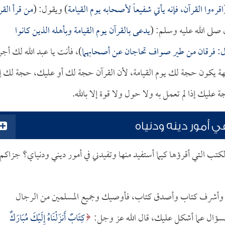
اقرءوا القرآن، فإنه يأتي شفيعاً لأصحابه يوم القيامة
) ويقول: (
من قرأ القر
صلى الله عليه وسلم: (
يدعى بالقرآن يوم القيامة وبأهله الذين كانوا
 قال: فرقان من طير صواف تحاجان عن أصحابهما
)، فأنت يا عبد الله لك أجر
جهة يكون حجة لك يوم القيامة، لأن القرآن حجة لك أو عليك، حجة لك إذ
عليك إذا لم تعمل به ولا حول ولا قوة إلا بالله.
ي أمور دينه ودنياه
ب التي أقرؤها كيما أستفيد منها وتفيدني في أمور ديني ودنياي؟ جزاكم
اب وأشرف كتاب وأصدق كتاب، فأوصيك وجميع المسلمين من الرجال
 والسؤال عما أشكل عليك، قال الله عز وجل:
كِتَابٌ أَنزَلْنَاهُ إِلَيْكَ مُبَارَكٌ