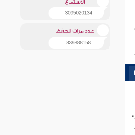
الاستماع
3095020134
عدد مرات الحفظ
839888158
ه