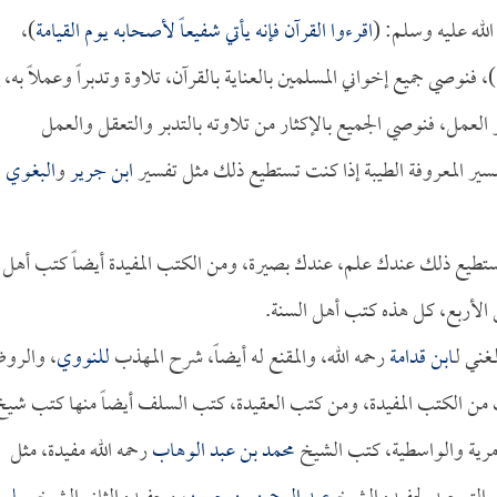
اقرءوا القرآن فإنه يأتي شفيعاً لأصحابه يوم القيامة
)،
)، فنوصي جميع إخواني المسلمين بالعناية بالقرآن، تلاوة وتدبراً وعملاً به، إ
العمل، فنوصي الجميع بالإكثار من تلاوته بالتدبر والتعقل والعمل
ير المعروفة الطيبة إذا كنت تستطيع ذلك مثل تفسير
ابن جرير
و
البغوي
تطيع ذلك عندك علم، عندك بصيرة، ومن الكتب المفيدة أيضاً كتب أهل
 الأربع، كل هذه كتب أهل السنة.
غني لـ
ابن قدامة
رحمه الله، والمقنع له أيضاً، شرح المهذب
للنووي
، والرو
 من الكتب المفيدة، ومن كتب العقيدة، كتب السلف أيضاً منها كتب شيخ
دمرية والواسطية، كتب الشيخ
محمد بن عبد الوهاب
رحمه الله مفيدة، مثل