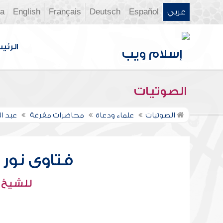
عربي
Español
Deutsch
Français
English
ia
الرئي
الصوتيات
الصوتيات
علماء ودعاة
محاضرات مفرغة
عبد ال
فتاوى نور عل
للشيخ : 