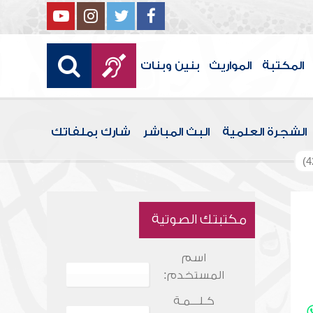
المكتبة
المواريث
بنين وبنات
الشجرة العلمية
البث المباشر
شارك بملفاتك
مكتبتك الصوتية
اسم
المستخدم:
كـلـــمـة