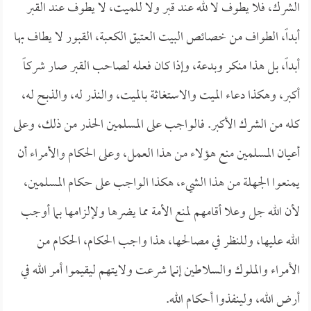
الشرك، فلا يطوف لا لله عند قبر ولا للميت، لا يطوف عند القبر
أبداً، الطواف من خصائص البيت العتيق الكعبة، القبور لا يطاف بها
أبداً، بل هذا منكر وبدعة، وإذا كان فعله لصاحب القبر صار شركاً
أكبر، وهكذا دعاء الميت والاستغاثة بالميت، والنذر له، والذبح له،
كله من الشرك الأكبر. فالواجب على المسلمين الحذر من ذلك، وعلى
أعيان المسلمين منع هؤلاء من هذا العمل، وعلى الحكام والأمراء أن
يمنعوا الجهلة من هذا الشيء، هكذا الواجب على حكام المسلمين،
لأن الله جل وعلا أقامهم لمنع الأمة مما يضرها ولإلزامها بما أوجب
الله عليها، وللنظر في مصالحها، هذا واجب الحكام، الحكام من
الأمراء والملوك والسلاطين إنما شرعت ولايتهم ليقيموا أمر الله في
أرض الله، ولينفذوا أحكام الله.