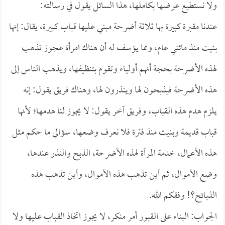
ولا نستطيع عرضها بكاملها، هذا السائل يقول في رسالته:
عندنا مقبرة كبيرة بها ثلاثة أضرحة مبني عليها قباب كبيرة، يقال: إنها
بنيت منذ مائتي عام، ومما يؤسف له أن هناك امرأة عجوز تذهب
لهذه الأضرحة بحجة أنهم أولياء وتقوم بتنظيفها، ويذهب الناس إلى
هذه الأضرحة فيذبحون لها وينذرون لها، وهناك فريق يقول: إنه
يلزم هدم هذه القباب، وفريق آخر يقول: لا يجوز لنا هدمها؛ لأنها
قباب قديمة وبنيت منذ فترة فلا نعرف وضعها، سؤالي ما حكم مثل
هذه الأعمال، خدمة المرأة لهذه الأضرحة، الذبح والنذر عندها،
وضع الأموال، ثم أين تذهب هذه الأموال، وأين تذهب هذه
الذبائح؟! وفقكم الله.
الجواب: البناء على القبور أمر منكر، لا يجوز اتخاذ القباب عليها ولا