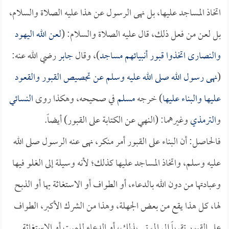
اتخاذ المساجد عليها، بل نهى الرسول عن هذا عليه الصلاة والسلام،
بل لعن من فعل ذلك، قال عليه الصلاة والسلام: (
لعن الله اليهود
والنصارى اتخذوا قبور أنبيائهم مساجد
)، وقال
جابر
رضي الله عنه:
(
نهى رسول الله صلى الله عليه وسلم عن تجصيص القبور والقعود
عليها والبناء عليها
) خرجه
مسلم
في صحيحه، وهكذا روى
النسائي
و
الترمذي
وغيرهما: (النهي عن الكتابة على القبور) أيضاً.
فالحاصل: أن البناء على القبور أمر منكر، نهى عنه الرسول صلى الله
عليه وسلم، واتخاذ المساجد عليها كذلك؛ لأنه وسيلة إلى الغلو فيها
وعبادتها من دون الله بالدعاء، أو الطواف أو الاستغاثة بها أو الذبح
لها، كل هذا يقع من بعض الجهلة، وهذا من الشرك الأكبر، الطواف
على القبور تقرباً إلى الموتى بذلك، أو الدعاء للميت أو الاستغاثة