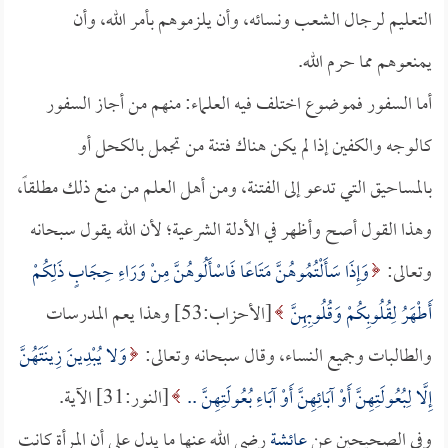
التعليم لرجال الشعب ونسائه، وأن يلزموهم بأمر الله، وأن
يمنعوهم مما حرم الله.
أما السفور فموضوع اختلف فيه العلماء: منهم من أجاز السفور
كالوجه والكفين إذا لم يكن هناك فتنة من تجمل بالكحل أو
بالمساحيق التي تدعو إلى الفتنة، ومن أهل العلم من منع ذلك مطلقاً،
وهذا القول أصح وأظهر في الأدلة الشرعية؛ لأن الله يقول سبحانه
وتعالى:
وَإِذَا سَأَلْتُمُوهُنَّ مَتَاعًا فَاسْأَلُوهُنَّ مِنْ وَرَاءِ حِجَابٍ ذَلِكُمْ
أَطْهَرُ لِقُلُوبِكُمْ وَقُلُوبِهِنَّ
[الأحزاب:53] وهذا يعم المدرسات
والطالبات وجميع النساء، وقال سبحانه وتعالى:
وَلا يُبْدِينَ زِينَتَهُنَّ
إِلَّا لِبُعُولَتِهِنَّ أَوْ آبَائِهِنَّ أَوْ آبَاءِ بُعُولَتِهِنَّ ..
[النور:31] الآية.
وفي الصحيحين عن
عائشة
رضي الله عنها ما يدل على أن المرأة كانت