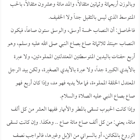
وبالوزن أربعمائة وثمانين مثقالاً، والمد مائة وعشرون مثقالاً، بالحب
المتوسط الذي ليس بالثقيل جداً ولا الخفيف.
فالحاصل: أن النصاب خمسة أوسق، والوسق ستون صاعاً، فيكون
النصاب حينئذ ثلاثمائة صاع بصاع النبي صلى الله عليه وسلم، وهو
أربع حفنات باليدين المتوسطتين المعتدلتين المملوءتين، ولا عبرة
بالأيدي الكبيرة جداً، ولا عبرة بالأيدي الصغيرة، ولكن بيد الرجل
المعتدل الخلقة المملوءة، فما ملأ يديه فهو مد، وإذا كان أربع فهو
صاع بصاع النبي عليه الصلاة والسلام.
وإذا كانت الحبوب تسقى بالمطر والأنهار ففيها العشر من كل ألف
مائة، يعني: من كل ألف صاع مائة صاع .. وهكذا. وإن كانت تسقى
الزروع بالمكائن، أو بالسواني من الإبل وغيرها، فالواجب نصف