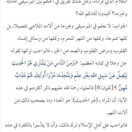
الكلام الذي قرأناه، وهل هناك تفريق في الحكم بين الموسيقى الهادئة
وغيرها؟ أفيدونا أفادكم الله؟
الجواب: لا نعلم في الموسيقى وغيرها من آلات الملاهي تفصيلا، بل
كلها ممنوعة، وكلها من اللهو المحرم، وكلها من وسائل إفساد
القلوب ومرض القلوب والصد عن الخير، فالواجب تركها لقوله
جل وعلا في كتابه العظيم:
وَمِنَ النَّاسِ مَنْ يَشْتَرِي لَهْوَ الْحَدِيثِ
لِيُضِلَّ عَنْ سَبِيلِ اللَّهِ بِغَيْرِ عِلْمٍ وَيَتَّخِذَهَا هُزُوًا أُولَئِكَ لَهُمْ عَذَابٌ
مُهِينٌ
[لقمان:6] فالعلماء رحمة الله عليهم ذكر أكثرهم في هذه
الآية: أن المراد بـ (لهو الحديث): هو الغناء وما يصحب ذلك من
آلات اللهو.
فالواجب على أهل الإسلام ترك ذلك، وأن لا يتأسوا بالكفرة في هذه