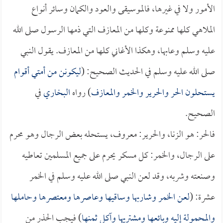
الأمور ولا في غيرها، فالموسيقى والعود والكمان وسائر أنواع
الملاهي كلها ممنوعة وكلها من المعازف التي ذمها الرسول صلى الله
عليه وسلم وعابها، وهكذا الأغاني كلها من المعازف. يقول النبي
صلى الله عليه وسلم في الحديث الصحيح: (
ليكونن من أمتي أقوام
يستحلون الحر والحرير والخمر والمعازف
) رواه
البخاري
في
الصحيح.
فالحر: هو الزنا، والحرير: معروف، يستحله بعض الرجال وهو محرم
على الرجال، والخمر: كل مسكر يحرم على جميع المسلمين تعاطيه
وصنعته وشربه، وقد لعن النبي صلى الله عليه وسلم في الخمر
عشرة: (
لعن الخمر وشاربها وساقيها وعاصرها ومعتصرها وحاملها
والمحمولة إليه وبائعها ومشتريها وآكل ثمنها
) فيجب الحذر من