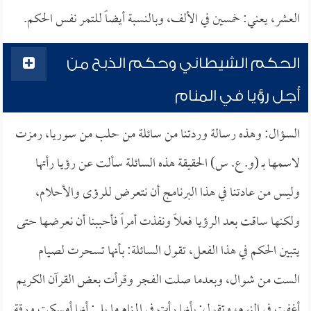
العشر، يعني: خمسين في الألف، وبالنسبة أيضاً للتمر نفس الحكم.
الحكم الشيطاني وحكم الذبح من
أجل رؤيا في المنام
السؤال: وهذه رسالة وردتنا من سائلة من حلب من سوريا، رمزت
لاسمها بـ (و. ع. س) الحقيقة هذه السائلة سألت عن رؤيا رأتها
وليس من عادتنا في هذا البرنامج أن نتعرض للرؤى والأحلام،
ولكنها ساقت بعد الرؤيا فعلاً ونفذت أمراً فأحببنا أن نعرضها حتى
يتبين الحكم في هذا الفعل، تقول السائلة: بأنها تسحرت لصيام
الست من شوال، وبعدما صلت الفجر وقرأت بعض القرآن الكريم
أغفت في النوم، وتقول: بأنها رأت في المنام ما يلي: أنها أمسكت ورقة