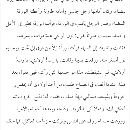
بيضاء، وكان أمامها رجل جالس وأمامه طاولة وأعطته الورقة
البيضاء وصار الرجل يكتب في الورقة، فرأت الورقة تطير إلى الأعلى
وحينئذ سمعت صوتاً يقول: نزل الوحي عدة مرات وبسرعة،
فقامت ونظرت إلى السماء فرأت نوراً نازلاً من فوق إلى تحت وبجانبه
نور أصغر منه، ورفعت يديها وقالت: يا رب! أولادي، يا رب!
أولادي، ثم استيقظت، هذا هو حلمها التي رأت، فهي تقول بعد
هذا: عندما أفقت في الصباح طلبت من أحد أولادي أن يحضر لي
خروفاً ويذبحه، فسألني لماذا فعلت، فقلت له: اذبح الخروف ثم
أحكي لك، وفعلاً أتى بالخروف وذبحه وبعدها أخبرته بالأمر،
ووزعت لحم الخروف على الناس وتركت جزءاً منه للأكل، فما حكم