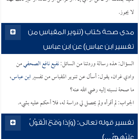
لا يجوز.
مدى صحة كتاب (تنوير المقباس من
تفسير ابن عباس) عن ابن عباس
السؤال: هذه رسالة وردتنا من السائل:
نفيع نافع الصحفي
من
وادي غران، يقول: أسأل عن تنوير المقباس من تفسير
ابن عباس
،
ما صحة نسبته إليه رضي الله عنه؟
الجواب: لم أقرأه ولم يحصل لي دراسة له، فلا أحكم عليه بشيء.
تفسير قوله تعالى: (وَإِذَا وَقَعَ الْقَوْلُ
عَلَيْهِمْ ...)