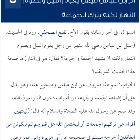
أثر ابن عباس فيمن يقوم الليل ويصوم
النهار لكنه يترك الجماعة
السؤال: في آخر رسالته يقول الأخ:
نفيع الصحفي
: ورد في الحديث:
(سئل
ابن عباس
رضي الله عنهما عن رجل يقوم الليل ويصوم
النهار ولكنه لا يشهد الجمعة والجماعة؟ فقال: هو في النار) ما صحة
هذا الحديث الشريف؟
الجواب: نعم هذا معروف عن
ابن عباس
وصحيح عنه، وهو يدل
على أن إضاعة الجمعة والجماعة من أسباب دخول النار نعوذ بالله،
وقد صح عن رسول الله عليه الصلاة والسلام أنه قال: (
لينتهين
أقوام عن تركهم الجمعات أو ليختمن الله على قلوبهم ثم ليكونن من
الغافلين
) خرجه
مسلم
في صحيحه عن
أبي هريرة
و
ابن عمر
رضي