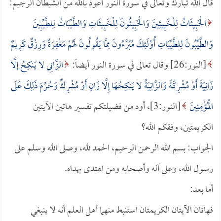
قال الله تبارك وتعالى في سورة النور أعوذ بالله من الشيطان الرجيم:
الْخَبِيثَاتُ لِلْخَبِيثِينَ وَالْخَبِيثُونَ لِلْخَبِيثَاتِ وَالطَّيِّبَاتُ لِلطَّيِّبِينَ
وَالطَّيِّبُونَ لِلطَّيِّبَاتِ أُوْلَئِكَ مُبَرَّءُونَ مِمَّا يَقُولُونَ لَهُمْ مَغْفِرَةٌ وَرِزْقٌ كَرِيمٌ
[النور:26] وقال تعالى في سورة النور أيضاً:
الزَّانِي لا يَنكِحُ إلَّا
زَانِيَةً أَوْ مُشْرِكَةً وَالزَّانِيَةُ لا يَنكِحُهَا إِلَّا زَانٍ أَوْ مُشْرِكٌ وَحُرِّمَ ذَلِكَ عَلَى
الْمُؤْمِنِينَ
[النور:3]، أود من فضيلتكم تفسير هاتين الآيتين
الكريمتين، وفقكم الله؟
الجواب: بسم الله الرحمن الرحيم، الحمد لله، وصلى الله وسلم على
رسول الله، وعلى آله وأصحابه ومن اهتدى بهداه.
أما بعد:
فهاتان الآيتان الكريمتان استنبط منهما أهل العلم أنه لا ينبغي