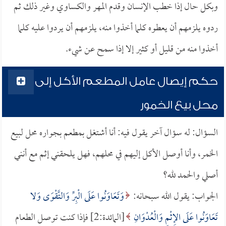
وبكل حال إذا خطب الإنسان وقدم المهر والكساوي وغير ذلك ثم
ردوه يلزمهم أن يعطوه كلما أخذوا منه، يلزمهم أن يردوا عليه كلما
أخذوا منه من قليل أو كثير إلا إذا سمح عن شيء.
حكم إيصال عامل المطعم الأكل إلى
محل بيع الخمور
السؤال: له سؤال آخر يقول فيه: أنا أشتغل بمطعم بجواره محل لبيع
الخمر، وأنا أوصل الأكل إليهم في محلهم، فهل يلحقني إثم مع أنني
أصلي والحمد لله؟
الجواب: يقول الله سبحانه:
وَتَعَاوَنُوا عَلَى الْبِرِّ وَالتَّقْوَى وَلا
تَعَاوَنُوا عَلَى الإِثْمِ وَالْعُدْوَانِ
[المائدة:2] فإذا كنت توصل الطعام