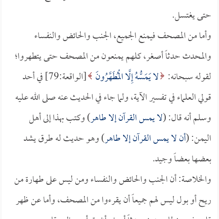
حتى يغتسل.
وأما من المصحف فيمنع الجميع، الجنب والحائض والنفساء
والمحدث حدثاً أصغر، كلهم يمنعون من المصحف حتى يتطهروا؛
لقوله سبحانه:
لا يَمَسُّهُ إِلَّا الْمُطَهَّرُونَ
[الواقعة:79] في أحد
قولي العلماء في تفسير الآية، ولما جاء في الحديث عنه صلى الله عليه
وسلم أنه قال: (
لا يمس القرآن إلا طاهر
) وكتب بهذا إلى أهل
اليمن: (
أن لا يمس القرآن إلا طاهر
) وهو حديث له طرق يشد
بعضها بعضاً وجيد.
والخلاصة: أن الجنب والحائض والنفساء ومن ليس على طهارة من
ريح أو بول ليس لهم جميعاً أن يقرءوا من المصحف، وأما عن ظهر