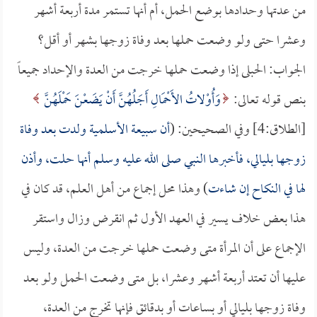
من عدتها وحدادها بوضع الحمل، أم أنها تستمر مدة أربعة أشهر
وعشرا حتى ولو وضعت حملها بعد وفاة زوجها بشهر أو أقل؟
الجواب: الحبلى إذا وضعت حملها خرجت من العدة والإحداد جميعاً
بنص قوله تعالى:
وَأُوْلاتُ الأَحْمَالِ أَجَلُهُنَّ أَنْ يَضَعْنَ حَمْلَهُنَّ
[الطلاق:4] وفي الصحيحين: (
أن
سبيعة الأسلمية
ولدت بعد وفاة
زوجها بليالي، فأخبرها النبي صلى الله عليه وسلم أنها حلت، وأذن
لها في النكاح إن شاءت
) وهذا محل إجماع من أهل العلم، قد كان في
هذا بعض خلاف يسير في العهد الأول ثم انقرض وزال واستقر
الإجماع على أن المرأة متى وضعت حملها خرجت من العدة، وليس
عليها أن تعتد أربعة أشهر وعشرا، بل متى وضعت الحمل ولو بعد
وفاة زوجها بليالي أو بساعات أو بدقائق فإنها تخرج من العدة،