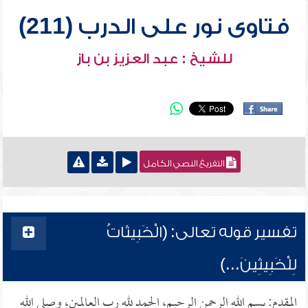
فتاوى نور على الدرب (211)
للشيخ : عبد العزيز بن باز
التفريغ النصي الكامل
تفسير قوله تعالى: (الْخَبِيثَاتُ
لِلْخَبِيثِينَ...)
المقدم: بسم الله الرحمن الرحيم، الحمد لله رب العالمين، وصلى الله