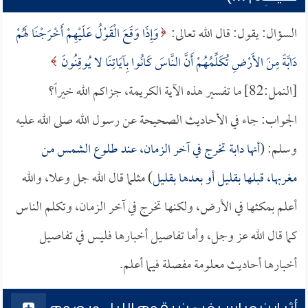
السؤال: يقول: قال الله تعالى:
وَإِذَا وَقَعَ الْقَوْلُ عَلَيْهِمْ أَخْرَجْنَا لَهُمْ
دَابَّةً مِنَ الأَرْضِ تُكَلِّمُهُمْ أَنَّ النَّاسَ كَانُوا بِآيَاتِنَا لا يُوقِنُونَ
[النمل:82] ما تفسير هذه الآية الكريمة، جزاكم الله خيراً؟
الجواب: جاء في الأحاديث الصحيحة عن رسول الله صلى الله عليه
وسلم: (
أنها دابة تخرج في آخر الزمان، عند طلوع الشمس من
مغربها، قبلها بقليل أو بعدها بقليل
) مثلما قال الله جل وعلا، والله
أعلم بمكثها في الأرض، ولكنها تخرج في آخر الزمان، وتكلم الناس
كما قال الله عز وجل، وأما تفاصيل أخبارها فليس في تفاصيل
أخبارها أحاديث معلومة مفصلة فيما أعلم.