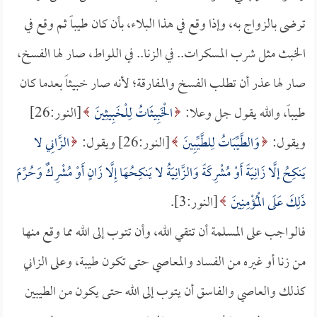
ترضى بالزواج به، وإذا وقع في هذا البلاء، بأن كان طيباً ثم وقع في
الخبث مثل شرب المسكرات.. في الزنا.. في اللواط، صار لها الفسخ،
صار لها عذر أن تطلب الفسخ والمفارقة؛ لأنه صار خبيثاً بعدما كان
طيباً، والله يقول جل وعلا:
الْخَبِيثَاتُ لِلْخَبِيثِينَ
[النور:26]
ويقول:
وَالطَّيِّبَاتُ لِلطَّيِّبِينَ
[النور:26] ويقول:
الزَّانِي لا
يَنكِحُ إلَّا زَانِيَةً أَوْ مُشْرِكَةً وَالزَّانِيَةُ لا يَنكِحُهَا إِلَّا زَانٍ أَوْ مُشْرِكٌ وَحُرِّمَ
ذَلِكَ عَلَى الْمُؤْمِنِينَ
[النور:3].
فالواجب على المسلمة أن تتقي الله، وأن تتوب إلى الله مما وقع منها
من زنا أو غيره من الفساد والمعاصي حتى تكون طيبة، وعلى الزاني
كذلك والعاصي والفاسق أن يتوب إلى الله حتى يكون من الطيبين