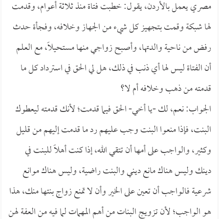
مصري يعمل بالأردن، يقول: خطبت فتاة منذ ثلاثة أعوام، وقدمت
لها شبكة وقمت بتجهيز كل شيء من الجهاز وخلافه، وفجأة حدث
رفض من ناحية والدتها، وأصبح زواجي منها مستحيلاً، مع العلم
أن الفتاة ليس لها أي ذنب في ذلك، هل لي الحق في استرداد كل ما
قدمته من ذهب وخلافه أم لا؟
الجواب: نعم، لك -يا أخي- الحق فيما قدمت؛ لأنك قدمته ليعطوك
البنت، فإذا منعوا البنت وجب عليهم رد ما قدمت إليهم من قليل
وكثير، والواجب على أمها أن تتقي الله، إذا كنت أهلاً للبنت في
دينك وليس هناك مانع ديني والبنت راضية، وليس هناك موانع
شرعية فالواجب أن تعين على الخير وأن لا تمنع زواج بنتها منك، هذا
هو الواجب؛ لأن تزويج البنات من أهم المهمات لما فيه من العفة لهن