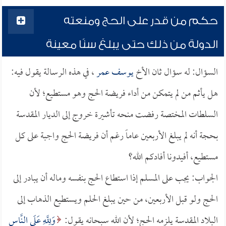
حكم من قدر على الحج ومنعته
الدولة من ذلك حتى يبلغ سنًا معينة
السؤال: له سؤال ثان الأخ
يوسف عمر
، في هذه الرسالة يقول فيه:
هل يأثم من لم يتمكن من أداء فريضة الحج وهو مستطيع؛ لأن
السلطات المختصة رفضت منحه تأشيرة خروج إلى الديار المقدسة
بحجة أنه لم يبلغ الأربعين عاماً رغم أن فريضة الحج واجبة على كل
مستطيع، أفيدونا أفادكم الله؟
الجواب: يجب على المسلم إذا استطاع الحج بنفسه وماله أن يبادر إلى
الحج ولو قبل الأربعين، من حين يبلغ الحلم ويستطيع الذهاب إلى
البلاد المقدسة يلزمه الحج؛ لأن الله سبحانه يقول:
وَلِلَّهِ عَلَى النَّاسِ