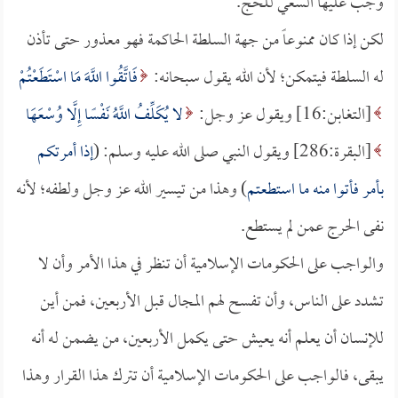
وجب عليها السعي للحج.
لكن إذا كان ممنوعاً من جهة السلطة الحاكمة فهو معذور حتى تأذن
له السلطة فيتمكن؛ لأن الله يقول سبحانه:
فَاتَّقُوا اللَّهَ مَا اسْتَطَعْتُمْ
[التغابن:16] ويقول عز وجل:
لا يُكَلِّفُ اللَّهُ نَفْسًا إِلَّا وُسْعَهَا
[البقرة:286] ويقول النبي صلى الله عليه وسلم: (
إذا أمرتكم
بأمر فأتوا منه ما استطعتم
) وهذا من تيسير الله عز وجل ولطفه؛ لأنه
نفى الحرج عمن لم يستطع.
والواجب على الحكومات الإسلامية أن تنظر في هذا الأمر وأن لا
تشدد على الناس، وأن تفسح لهم المجال قبل الأربعين، فمن أين
للإنسان أن يعلم أنه يعيش حتى يكمل الأربعين، من يضمن له أنه
يبقى، فالواجب على الحكومات الإسلامية أن تترك هذا القرار وهذا