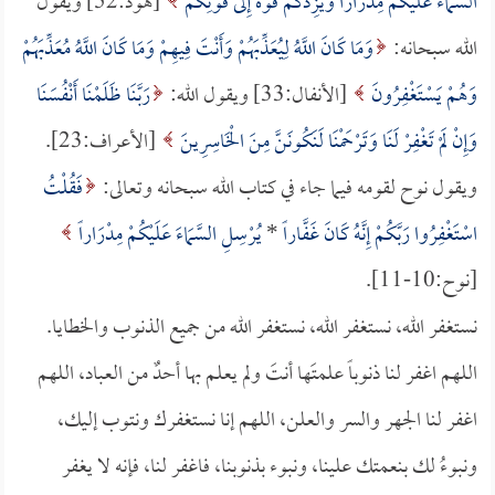
السَّمَاءَ عَلَيْكُمْ مِدْرَاراً وَيَزِدْكُمْ قُوَّةً إِلَى قُوَّتِكُمْ
[هود:52] ويقول
الله سبحانه:
وَمَا كَانَ اللَّهُ لِيُعَذِّبَهُمْ وَأَنْتَ فِيهِمْ وَمَا كَانَ اللَّهُ مُعَذِّبَهُمْ
وَهُمْ يَسْتَغْفِرُونَ
[الأنفال:33] ويقول الله:
رَبَّنَا ظَلَمْنَا أَنْفُسَنَا
وَإِنْ لَمْ تَغْفِرْ لَنَا وَتَرْحَمْنَا لَنَكُونَنَّ مِنَ الْخَاسِرِينَ
[الأعراف:23].
ويقول نوح لقومه فيما جاء في كتاب الله سبحانه وتعالى:
فَقُلْتُ
اسْتَغْفِرُوا رَبَّكُمْ إِنَّهُ كَانَ غَفَّاراً
*
يُرْسِلِ السَّمَاءَ عَلَيْكُمْ مِدْرَاراً
[نوح:10-11].
نستغفر الله، نستغفر الله، نستغفر الله من جميع الذنوب والخطايا.
اللهم اغفر لنا ذنوباً علمتَها أنتَ ولم يعلم بها أحدٌ من العباد، اللهم
اغفر لنا الجهر والسر والعلن، اللهم إنا نستغفرك ونتوب إليك،
ونبوءُ لك بنعمتك علينا، ونبوء بذنوبنا، فاغفر لنا، فإنه لا يغفر