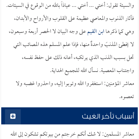
والسيئة تقول: أختي ... أختي ... عياذاً بالله من الوقوع في السيئات.
فآثار الذنوب والمعاصي عظيمة على القلوب والأرواح والأبدان،
وهي كما ذكرها
ابن القيم
على وجه البيان لا الحصر أربعة وسبعون،
لا يخطئ المذنبَ واحدةٌ منها، فإذا علم المسلم هذه المصائب التي
تحل بسبب الذنب الذي يرتكبه، أعانه ذلك على حفظ نفسه،
واجتناب المعصية. نسأل الله للجميع الهداية.
معاشر المؤمنين: استغفروا الله وتوبوا إليه، واحذروا غضبه ولا
تعصوه.
أسباب تأخر الغيث
معاشر المسلمين: لا شك أنكم خرجتم من بيوتكم تشكون إلى الله