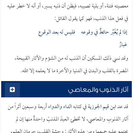
معصيته فتنة، أو بلية تصيبه، فيظن أن ذنبه يسير، أو أنه لا خطر عليه
في فعل هذا الذنب، فهو كما يقول القائل:
إذا لم يُغَبِّر حائطٌ في وقوعه فليس له بعد الوقوع
غبارُ
وقد نسي ذلك المسكين أن الذنب له من الشؤم والآثار القبيحة،
المضرة بالقلب والبدن في الدنيا والآخرة ما لا يعلمه إلا الله.
آثار الذنوب والمعاصي
قد عد
ابن قيم الجوزية
في كتابه
الداء والدواء
أربعة وسبعين أثراً من
آثار الذنوب والمعاصي، لا تخطئ العبدَ المذنبَ واحدةٌ منها إن لم
يجتمع عليه جميعها ومن هذه الآثار: وحشة القلب، حرمان العلم،