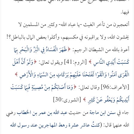
فيها.
أتعجبون من تأخر الغيث -يا عباد الله- وكثير من المسلمين لا
يخشون الله، ولا يراقبونه في مكسبهم، وأكلوا بعض المال بالباطل؟!
أعوذ بالله من الشيطان الرجيم:
ظَهَرَ الْفَسَادُ فِي الْبَرِّ وَالْبَحْرِ بِمَا
كَسَبَتْ أَيْدِي النَّاسِ
[الروم:41] ويقول تعالى:
وَلَوْ أَنَّ أَهْلَ
الْقُرَى آمَنُوا وَاتَّقَوْا لَفَتَحْنَا عَلَيْهِمْ بَرَكَاتٍ مِنَ السَّمَاءِ وَالْأَرْضِ
[الأعراف:96] وقال تعالى:
وَمَا أَصَابَكُمْ مِنْ مُصِيبَةٍ فَبِمَا كَسَبَتْ
أَيْدِيكُمْ وَيَعْفُو عَنْ كَثِيرٍ
[الشورى:30]
جاء في
سنن ابن ماجة
من حديث
عبد الله بن عمر بن الخطاب
رضي
الله عنهما قال: (
كنتُ عاشر عشرة رهط المهاجرين عند رسول الله