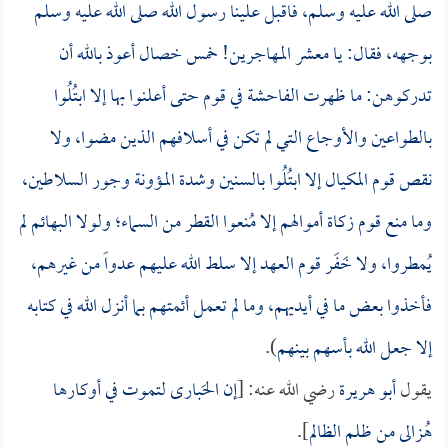
صلى الله عليه وسلم، فاقبل علينا رسول الله صلى الله عليه وسلم
بوجهه، فقال: يا معشر المهاجرين! خمس خصال أعوذ بالله أن
تدركوهن: ما ظهرت الفاحشة في قوم حتى أعلنوا بها إلا ابتُلُوا
بالطواعين والأوجاع التي لم تكن في أسلافهم الذين مضوا، ولا
نقص قوم المكيال إلا ابتُلُوا بالسنين وشدة المؤونة وجور السلاطين،
وما منع قوم زكاة أموالهم إلا مُنعوا القطر من السماء؛ ولولا البهائم لم
يُمطروا، ولا خَفَر قوم العهد إلا سلط الله عليهم عدواً من غيرهم،
فأخذوا بعض ما في أيديهم، وما لم تعمل أئمتهم بما أنزل الله في كتابه
إلا جعل الله بأسهم بينهم
).
يقول
أبو هريرة
رضي الله عنه: [
إن الحَبارى لتموت في أوكارها
هُزالى من ظلم الظالم
].