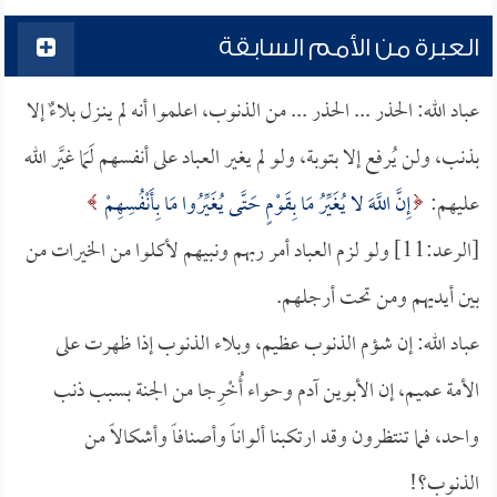
العبرة من الأمم السابقة
عباد الله: الحذر ... الحذر ... من الذنوب، اعلموا أنه لم ينـزل بلاءٌ إلا
بذنب، ولن يُرفع إلا بتوبة، ولو لم يغير العباد على أنفسهم لَمَا غيَّر الله
عليهم:
إِنَّ اللَّهَ لا يُغَيِّرُ مَا بِقَوْمٍ حَتَّى يُغَيِّرُوا مَا بِأَنْفُسِهِمْ
[الرعد:11] ولو لزم العباد أمر ربهم ونبيهم لأكلوا من الخيرات من
بين أيديهم ومن تحت أرجلهم.
عباد الله: إن شؤم الذنوب عظيم، وبلاء الذنوب إذا ظهرت على
الأمة عميم، إن الأبوين آدم وحواء أُخْرِجا من الجنة بسبب ذنب
واحد، فما تنتظرون وقد ارتكبنا ألواناً وأصنافاً وأشكالاً من
الذنوب؟!