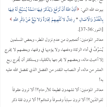
بيوت الله التي:
أَذِنَ اللَّهُ أَنْ تُرْفَعَ وَيُذْكَرَ فِيهَا اسْمُهُ يُسَبِّحُ لَهُ فِيهَا
بِالْغُدُوِّ وَالْآصَالِ
*
رِجَالٌ لا تُلْهِيهِمْ تِجَارَةٌ وَلا بَيْعٌ عَنْ ذِكْرِ اللَّهِ
[النور:36-37].
معاشر المؤمنين: أتعجبون من عدم نزول المطر، وبعض المسلمين
يُسَوِّفُ في أداء الزكاة ودفعها، ولا يؤديها في وقتها، وبعضهم لا يخرج
إلا أخبث ماله، وبعضهم لا يخرجها بالكلية، ويستكثر أن يُخرج ربع
العشر من ماله، أو النصاب المقدر من الفضل الذي تفضل الله عليه
به!
معاشر المؤمنين: ألا تشهدون قطيعة للأرحام؟! ألا ترون عقوقاً
للوالدَين؟! ألا ترون سباباً وفسوقاً وشتائم؟! ألا ترون قلة ذكر