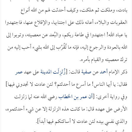
بادت، وملكت ثم هلكت، وكيف أحدثت لهم من الله أنواع
العقوبات والبلاء، أعانه ذلك على اجتنابها، والإقلاع عنها، فاجتهدوا
يا عباد الله! اجتهدوا في طاعة ربكم، والبُعد عن معصيته، وتوبوا إلى
الله بالعودة والرجوع إليه، فإنه ما تُقُرِّب إلى الله بشيء أحب إليه من
ترك معصيته والقيام بأمره.
ذكر الإمام
أحمد
عن
صفية
قالت: [
زُلزِلَت
المدينة
على عهد
عمر
فقال: يا أيها الناس! ما أسرع ما أحدثتم؟ لئن عادت لا تجدوني فيها]
وفي رواية أخرى: [
أن
عمر بن الخطاب
رضي الله عنه لما زلزلت
الأرض على عهده قال: ما كانت هذه الزلزلة إلا عن شيء أحدثتموه،
والذي نفسي بيده لئن عادت لا أساكنكم فيها أبداً].