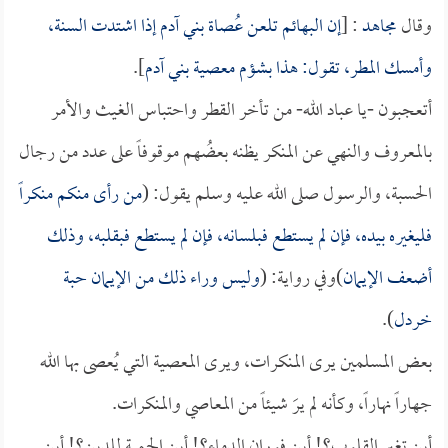
وقال
مجاهد
: [
إن البهائم تلعن عُصاة بني آدم إذا اشتدت السنة،
وأمسك المطر، تقول: هذا بشؤم معصية بني آدم
].
أتعجبون -يا عباد الله- من تأخر القطر واحتباس الغيث والأمر
بالمعروف والنهي عن المنكر يظنه بعضُهم موقوفاً على عدد من رجال
الحسبة، والرسول صلى الله عليه وسلم يقول: (
من رأى منكم منكراً
فليغيره بيده، فإن لم يستطع فبلسانه، فإن لم يستطع فبقلبه، وذلك
أضعف الإيمان
)وفي رواية: (
وليس وراء ذلك من الإيمان حبة
خردل
).
بعض المسلمين يرى المنكرات، ويرى المعصية التي يُعصى بها الله
جهاراً نهاراً، وكأنه لم يرَ شيئاً من المعاصي والمنكرات.
أين تغير القلوب؟! أين فوران الدماء؟! أين الحمية للدين؟! أين