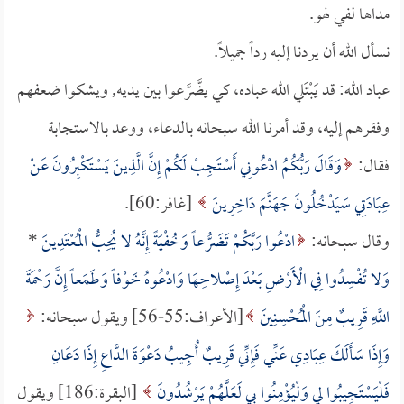
مداها لفي لهو.
نسأل الله أن يردنا إليه رداً جميلاً.
عباد الله: قد يَبْتَلي الله عباده، كي يضَّرَّعوا بين يديه, ويشكوا ضعفهم
وفقرهم إليه، وقد أمرنا الله سبحانه بالدعاء، ووعد بالاستجابة
فقال:
وَقَالَ رَبُّكُمُ ادْعُونِي أَسْتَجِبْ لَكُمْ إِنَّ الَّذِينَ يَسْتَكْبِرُونَ عَنْ
عِبَادَتِي سَيَدْخُلُونَ جَهَنَّمَ دَاخِرِينَ
[غافر:60].
وقال سبحانه:
ادْعُوا رَبَّكُمْ تَضَرُّعاً وَخُفْيَةً إِنَّهُ لا يُحِبُّ الْمُعْتَدِينَ
*
وَلا تُفْسِدُوا فِي الْأَرْضِ بَعْدَ إِصْلاحِهَا وَادْعُوهُ خَوْفاً وَطَمَعاً إِنَّ رَحْمَةَ
اللَّهِ قَرِيبٌ مِنَ الْمُحْسِنِينَ
[الأعراف:55-56] ويقول سبحانه:
وَإِذَا سَأَلَكَ عِبَادِي عَنِّي فَإِنِّي قَرِيبٌ أُجِيبُ دَعْوَةَ الدَّاعِ إِذَا دَعَانِ
فَلْيَسْتَجِيبُوا لِي وَلْيُؤْمِنُوا بِي لَعَلَّهُمْ يَرْشُدُونَ
[البقرة:186] ويقول