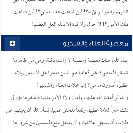
الشيمة والغيرة والإباء؟! أين ضاعت هذه المعاني؟! أين ضاعت
تلك الأمور؟! لا حول ولا قوة إلا بالله العلي العظيم!
معصية الغناء والفيديو
عباد الله: هناك معصية ومصيبة لا زالت باقية، وهي من ظاهرها
كسائر المعاصي؛ لكن دُعاتها هم الذين فتحوا على المسلمين بلاء
عظيماً، أتدرون ما هي؟ إنها محلات الغناء والفيديو!
والله لو أعاننا الله عليها، وأعان ولاة الأمر عليها فأغلقوها فإن في
ذلك خيراً للأمة عظيماً، ونفعاً للخلق عميماً، نسأل الله أن يعينهم على
ذلك، وأن يعجل إغلاقها، وأن يعجل منع المسلمين من شرورها