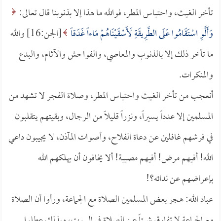
تأخر الغيث، واحتباس المطر، فوالله ما هذا إلا بذنوبنا قال تعالى:
وَأَلَّوِ اسْتَقَامُوا عَلَى الطَّرِيقَةِ لَأَسْقَيْنَاهُمْ مَاءاً غَدَقاً
[الجن:16] والله
ما تأخر ذلك إلا بالذنوب والمعاصي، والفواحش والآثام، والبدع
والمنكرات.
أنعجب من تأخر الغيث واحتباس المطر، وصلاة الفجر لا تشهد من
المسلمين إلا عدداً يسيراً، ونزراً قليلاً من الرجال، وبقيتهم يتقلبون
في فرشهم غافلين عن دعاة الفلاح، وأصوات المآذن، لا يجيبون داعي
الله! أفيهم مرض! أفيهم مصيبة! ألا يخافون أن يهلكهم الله
بإعراضهم عن ندائه؟!
عباد الله: هجر بعض المسلمين الصلاة مع الجماعة، ورأوا أن الصلاة
مع الجماعة لا تفارق شيئاً عن الصلاة في البيوت، وبذلك عطلوا