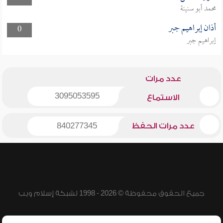
محمد أبو سنينة
أذان إبراهيم جبر
0
إبراهيم جبر
عدد مرات
3095053595
الاستماع
عدد مرات الحفظ
840277345
جميع الحقوق محفوظة © 2026 - 1998 لشبكة إسلام ويب