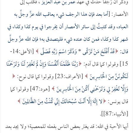
وذُكر أن رَجْفاً حدث في عهد
عمر بن عبد العزيز
، فكتب إلى
الأمصار: [
أما بعد فإن هذا الرجف شيء يعاقب الله عزَّ وجلَّ به
العباد، وقد كتبتُ إلى سائر الأمصار أن يخرجوا في يوم كذا وكذا، في
شهر كذا وكذا، فمن كان عنده شيء فليتصدق به؛ فإن الله عزَّ وجلَّ
قال:
قَدْ أَفْلَحَ مَنْ تَزَكَّى
*
وَذَكَرَ اسْمَ رَبِّهِ فَصَلَّى
[الأعلى:14-
15] وقولوا كما قال آدم:
رَبَّنَا ظَلَمْنَا أَنْفُسَنَا وَإِنْ لَمْ تَغْفِرْ لَنَا وَتَرْحَمْنَا
لَنَكُونَنَّ مِنَ الْخَاسِرِينَ
[الأعراف:23] وقولوا كما قال نوح:
وَإِلَّا تَغْفِرْ لِي وَتَرْحَمْنِي أَكُنْ مِنَ الْخَاسِرِينَ
[هود:47] وقولوا كما
قال يونس:
لا إِلَهَ إِلَّا أَنْتَ سُبْحَانَكَ إِنِّي كُنْتُ مِنَ الظَّالِمِينَ
[الأنبياء:87]].
أيها الأحبة في الله: قد يغتر بعض الناس بفعله للمعصية؛ ولا يجد بعد