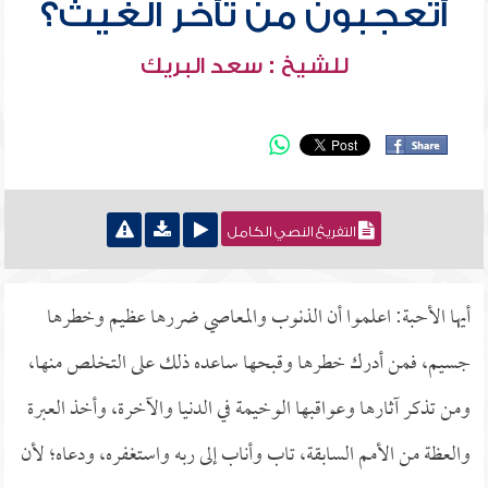
أتعجبون من تأخر الغيث؟
للشيخ : سعد البريك
التفريغ النصي الكامل
أيها الأحبة: اعلموا أن الذنوب والمعاصي ضررها عظيم وخطرها
جسيم، فمن أدرك خطرها وقبحها ساعده ذلك على التخلص منها،
ومن تذكر آثارها وعواقبها الوخيمة في الدنيا والآخرة، وأخذ العبرة
والعظة من الأمم السابقة، تاب وأناب إلى ربه واستغفره، ودعاه؛ لأن