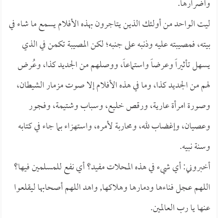
وأضرارها.
ليت الواحد من أولئك الذين يتاجرون بهذه الأفلام يسمع ما شاء في
بيته، فمصيبته عليه وذنبه على جنبه؛ لكن المصيبة تكمن في الذي
يسهل تأثيراً وعرضاً واستماعاً، ووصلهم من الجديد كذا، وعُرض
لهم من الجديد كذا، وما في هذه الأفلام إلا صوت مزمار الشيطان،
وصورة امرأة عارية، ورقص خليع، وسباب وشتيمة، وفجور
وعصيان، وإغضاب لله، ومحاربة لأمره، واستهزاء بما جاء في كتابه
وسنة نبيه.
أخبروني: أي شيء في هذه المحلات مفيد؟ أي نفع للمسلمين فيها؟
اللهم عجل فناءها ودمارها وهلاكها, واهد اللهم أصحابها ليقلعوا
عنها يا رب العالمين.