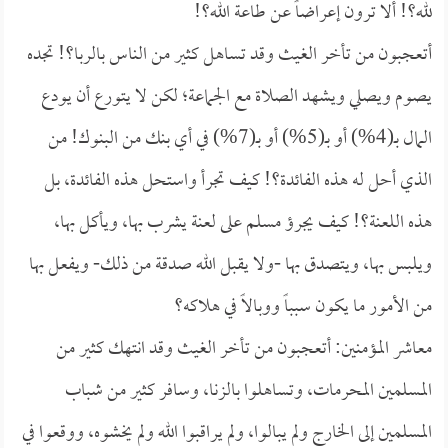
لله؟! ألا ترون إعراضاً عن طاعة الله؟!
أتعجبون من تأخر الغيث وقد تساهل كثير من الناس بالربا؟! تجده
يصوم ويصلي ويشهد الصلاة مع الجماعة؛ لكن لا يتورع أن يودع
المال بـ(4%) أو بـ(5%) أو بـ(7%) في أي بنك من البنوك! من
الذي أحل له هذه الفائدة؟! كيف تجرأ واستحل هذه الفائدة، بل
هذه اللعنة؟! كيف يجرؤ مسلم على لعنة يشرب بها، ويأكل بها،
ويلبس بها، ويتصدق بها -ولا يقبل الله صدقة من ذلك- ويفعل بها
من الأمور ما يكون سبباً ووبالاً في هلاكه؟
معاشر المؤمنين: أتعجبون من تأخر الغيث وقد انتهك كثير من
المسلمين المحرمات، وتساهلوا بالزنا، وسافر كثير من شباب
المسلمين إلى الخارج ولم يبالوا، ولم يراقبوا الله ولم يخشوه، ووقعوا في