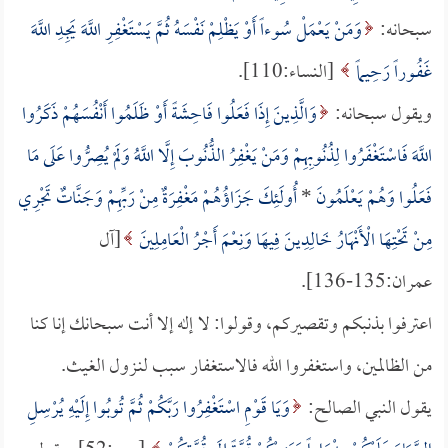
سبحانه:
وَمَنْ يَعْمَلْ سُوءاً أَوْ يَظْلِمْ نَفْسَهُ ثُمَّ يَسْتَغْفِـرِ اللَّهَ يَجِـدِ اللَّهَ
غَفُـوراً رَحِيماً
[النساء:110].
ويقول سبحانه:
وَالَّذِينَ إِذَا فَعَلُوا فَاحِشَةً أَوْ ظَلَمُوا أَنْفُسَهُمْ ذَكَرُوا
اللَّهَ فَاسْتَغْفَرُوا لِذُنُوبِهِمْ وَمَنْ يَغْفِرُ الذُّنُوبَ إِلَّا اللَّهُ وَلَمْ يُصِرُّوا عَلَى مَا
فَعَلُوا وَهُمْ يَعْلَمُونَ
*
أُولَئِكَ جَزَاؤُهُمْ مَغْفِرَةٌ مِنْ رَبِّهِمْ وَجَنَّاتٌ تَجْرِي
مِنْ تَحْتِهَا الْأَنْهَارُ خَالِدِينَ فِيهَا وَنِعْمَ أَجْرُ الْعَامِلِينَ
[آل
عمران:135-136].
اعترفوا بذنبكم وتقصيركم، وقولوا: لا إله إلا أنت سبحانك إنا كنا
من الظالمين، واستغفروا الله فالاستغفار سبب لنـزول الغيث.
يقول النبي الصالح:
وَيَا قَوْمِ اسْتَغْفِرُوا رَبَّكُمْ ثُمَّ تُوبُوا إِلَيْهِ يُرْسِلِ