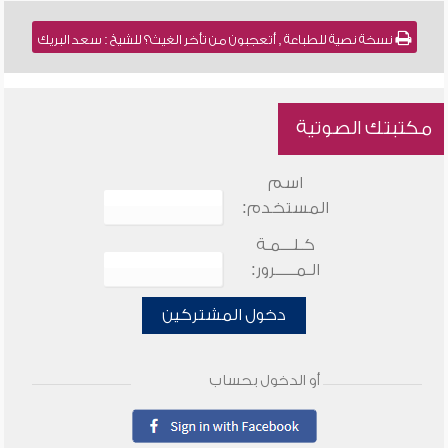
نسخة نصية للطباعة , أتعجبون من تأخر الغيث؟ للشيخ : سعد البريك
مكتبتك الصوتية
اسم
المستخدم:
كـلـــمـة
الـمـــــرور:
دخول المشتركين
أو الدخول بحساب