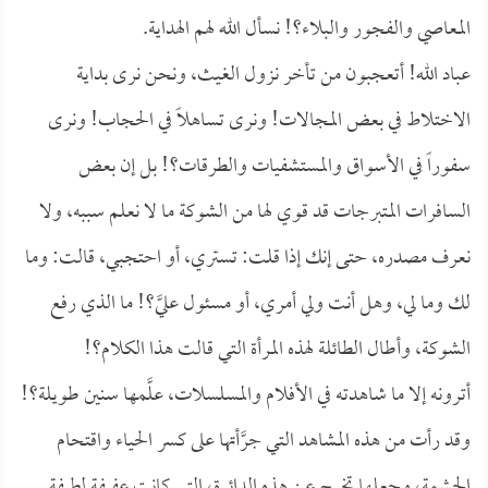
المعاصي والفجور والبلاء؟! نسأل الله لهم الهداية.
عباد الله! أتعجبون من تأخر نزول الغيث، ونحن نرى بداية
الاختلاط في بعض المجالات! ونرى تساهلاً في الحجاب! ونرى
سفوراً في الأسواق والمستشفيات والطرقات؟! بل إن بعض
السافرات المتبرجات قد قوي لها من الشوكة ما لا نعلم سببه، ولا
نعرف مصدره، حتى إنك إذا قلت: تستري، أو احتجبي، قالت: وما
لك وما لي، وهل أنت ولي أمري، أو مسئول عليَّ؟! ما الذي رفع
الشوكة، وأطال الطائلة لهذه المرأة التي قالت هذا الكلام؟!
أترونه إلا ما شاهدته في الأفلام والمسلسلات، علَّمها سنين طويلة؟!
وقد رأت من هذه المشاهد التي جرَّأتها على كسر الحياء واقتحام
الحشمة، وجعلها تخرج عن هذه الدائرة، التي كانت عفيفة لطيفة