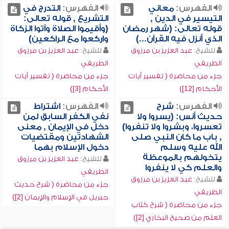
الفهرس:
معاني
الفهرس:
التدرج في
التيسير في الدين ,
التشريع , قوله تعالى:
قوله تعالى: (شهر رمضان
(وأقيموا الصلاة وآتوا الزكاة
الذي أنزل فيه القرآن...)
واركعوا مع الراكعين)
للشيخ:
عبد العزيز بن مرزوق
للشيخ:
عبد العزيز بن مرزوق
الطريفي
الطريفي
جزء من محاضرة ( تفسير آيات
جزء من محاضرة ( تفسير آيات
الأحكام [12])
الأحكام [3])
الفهرس:
شرح
الفهرس:
اشتراط
حديث أنس: (يسروا ولا
نفي الكفر السابق لمن
تعسروا، وبشروا ولا تنفروا)
دخل في الإيمان , معنى
, باب ما كان النبي صلى
الشهادتين ومقتضيات
الله عليه وسلم
دخول الإسلام بهما
يتخولهم بالموعظة
للشيخ:
عبد العزيز بن مرزوق
والعلم كي لا ينفروا
الطريفي
للشيخ:
عبد العزيز بن مرزوق
جزء من محاضرة ( شرح حديث
الطريفي
جبريل في الإسلام والإيمان [2])
جزء من محاضرة ( شرح كتاب
العلم من صحيح البخاري [2])