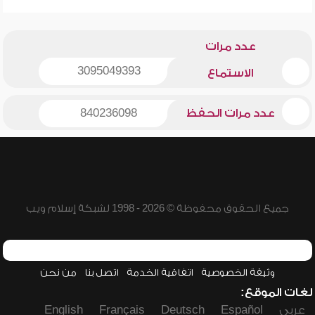
عدد مرات
3095049393
الاستماع
عدد مرات الحفظ
840236098
جميع الحقوق محفوظة © 2026 - 1998 لشبكة إسلام ويب
وثيقة الخصوصية
اتفاقية الخدمة
اتصل بنا
من نحن
لغات الموقع:
عربي
Español
Deutsch
Français
English