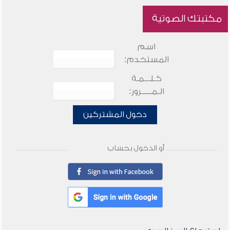
مكتبتك الصوتية
اسم
المستخدم:
كـلـــمـة
الـمـــــرور:
دخول المشتركين
أو الدخول بحساب