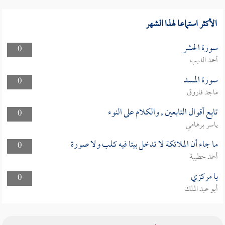
الأكثر استماعا لهذا الشهر
سورة الحشر
0
أحمد الديب
سورة المسد
0
ماجد فاروق
تابع أقوال التابعين , والكلام على النوء
0
ياسر برهامي
ما جاء أن الملائكة لا تدخل بيتا فيه كلب ولا صورة
0
أحمد حطيبة
يا مركزي
0
أبو عبد الملك