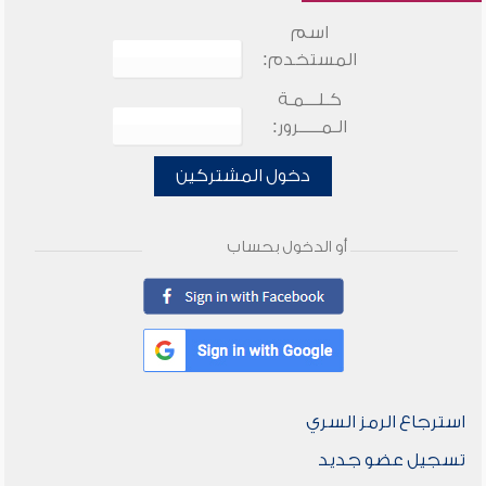
اسم
المستخدم:
كـلـــمـة
الـمـــــرور:
دخول المشتركين
أو الدخول بحساب
استرجاع الرمز السري
تسجيل عضو جديد