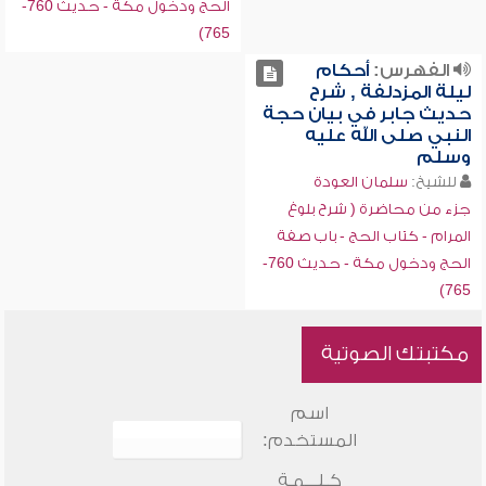
الحج ودخول مكة - حديث 760-
765)
الفهرس:
أحكام
ليلة المزدلفة , شرح
حديث جابر في بيان حجة
النبي صلى الله عليه
وسلم
للشيخ:
سلمان العودة
جزء من محاضرة ( شرح بلوغ
المرام - كتاب الحج - باب صفة
الحج ودخول مكة - حديث 760-
765)
مكتبتك الصوتية
اسم
المستخدم:
كـلـــمـة