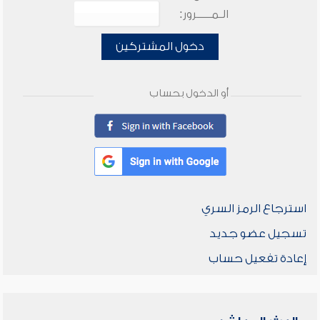
الـمـــــرور:
دخول المشتركين
أو الدخول بحساب
استرجاع الرمز السري
تسجيل عضو جديد
إعادة تفعيل حساب